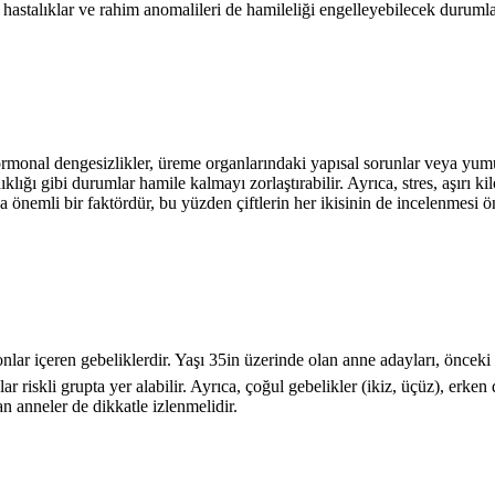
 hastalıklar ve rahim anomalileri de hamileliği engelleyebilecek durumla
monal dengesizlikler, üreme organlarındaki yapısal sorunlar veya yumur
ıklığı gibi durumlar hamile kalmayı zorlaştırabilir. Ayrıca, stres, aşırı 
da önemli bir faktördür, bu yüzden çiftlerin her ikisinin de incelenmesi ö
nlar içeren gebeliklerdir. Yaşı 35in üzerinde olan anne adayları, önce
ar riskli grupta yer alabilir. Ayrıca, çoğul gebelikler (ikiz, üçüz), erke
n anneler de dikkatle izlenmelidir.