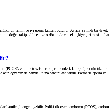
lıklı bir rahim ve iyi sperm kalitesi bulunur. Ayrıca, sağlıklı bir diyet
nin doğru takip edilmesi ve o dönemde cinsel ilişkiye girilmesi de hami
dir?
u (PCOS), endometriozis, tiroid problemleri, fallop tüplerinin tıkanıklığı
 aşırı egzersiz de hamile kalma şansını azaltabilir. Partnerin sperm kalit
klar hamileliği engelleyebilir. Polikistik over sendromu (PCOS), endomet