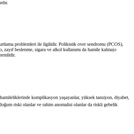
rdır.
tlama problemleri ile ilgilidir. Polikistik over sendromu (PCOS),
kilo, zayıf beslenme, sigara ve alkol kullanımı da hamile kalmayı
nemlidir.
ki hamileliklerinde komplikasyon yaşayanlar, yüksek tansiyon, diyabet,
n doğum riski olanlar ve rahim anomalisi olanlar da riskli gebelik