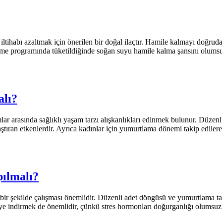
iltihabı azaltmak için önerilen bir doğal ilaçtır. Hamile kalmayı doğrud
lenme programında tüketildiğinde soğan suyu hamile kalma şansını olums
alı?
r arasında sağlıklı yaşam tarzı alışkanlıkları edinmek bulunur. Düzenli 
ıran etkenlerdir. Ayrıca kadınlar için yumurtlama dönemi takip edilerek,
ılmalı?
 bir şekilde çalışması önemlidir. Düzenli adet döngüsü ve yumurtlama t
ye indirmek de önemlidir, çünkü stres hormonları doğurganlığı olumsuz e