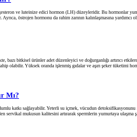
gesteron ve luteinize edici hormon (LH) düzeyleridir. Bu hormonlar yum
 Ayrıca, östrojen hormonu da rahim zarının kalınlaşmasına yardımcı olur 
, bazı bitkisel ürünler adet düzenleyici ve doğurganlığı artırıcı etkile
hip olabilir. Yüksek oranda işlenmiş gıdalar ve aşırı şeker tüketimi horm
ır Mı?
lumlu katkı sağlayabilir. Yeterli su içmek, vücudun detoksifikasyonunu s
n servikal mukusun kalitesini artırarak spermlerin yumurtaya ulaşma şans