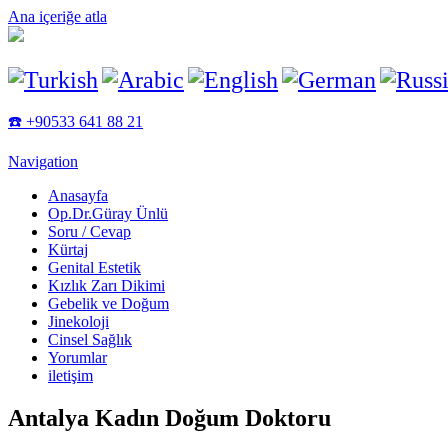
Ana içeriğe atla
☎️ +90533 641 88 21
Navigation
Anasayfa
Op.Dr.Güray Ünlü
Soru / Cevap
Kürtaj
Genital Estetik
Kızlık Zarı Dikimi
Gebelik ve Doğum
Jinekoloji
Cinsel Sağlık
Yorumlar
iletişim
Antalya Kadın Doğum Doktoru