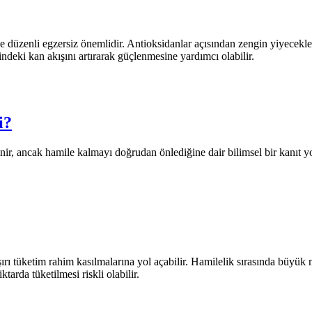
 düzenli egzersiz önemlidir. Antioksidanlar açısından zengin yiyecekler
indeki kan akışını artırarak güçlenmesine yardımcı olabilir.
i?
nir, ancak hamile kalmayı doğrudan önlediğine dair bilimsel bir kanıt yok
ırı tüketim rahim kasılmalarına yol açabilir. Hamilelik sırasında büyük
arda tüketilmesi riskli olabilir.