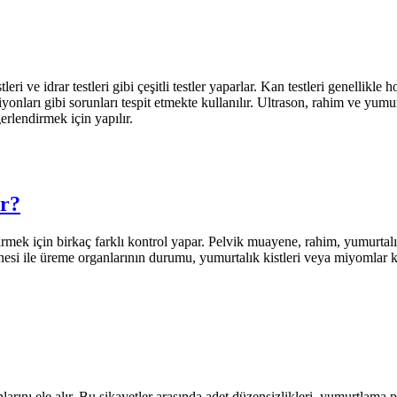
ri ve idrar testleri gibi çeşitli testler yaparlar. Kan testleri genellik
ksiyonları gibi sorunları tespit etmekte kullanılır. Ultrason, rahim ve yumu
rlendirmek için yapılır.
r?
rmek için birkaç farklı kontrol yapar. Pelvik muayene, rahim, yumurta
nesi ile üreme organlarının durumu, yumurtalık kistleri veya miyomlar ko
arını ele alır. Bu şikayetler arasında adet düzensizlikleri, yumurtlama pr