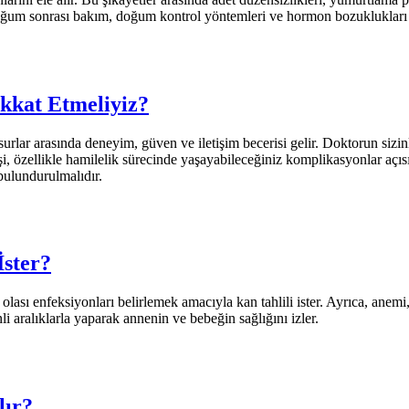
doğum sonrası bakım, doğum kontrol yöntemleri ve hormon bozuklukları
kkat Etmeliyiz?
ar arasında deneyim, güven ve iletişim becerisi gelir. Doktorun sizinle 
, özellikle hamilelik sürecinde yaşayabileceğiniz komplikasyonlar açıs
bulundurulmalıdır.
ster?
ı enfeksiyonları belirlemek amacıyla kan tahlili ister. Ayrıca, anemi, ti
nli aralıklarla yaparak annenin ve bebeğin sağlığını izler.
lır?