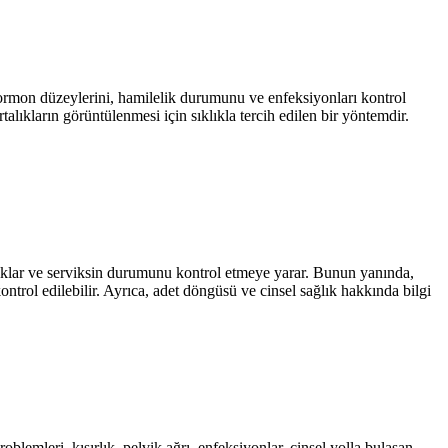
le hormon düzeylerini, hamilelik durumunu ve enfeksiyonları kontrol
rtalıkların görüntülenmesi için sıklıkla tercih edilen bir yöntemdir.
lıklar ve serviksin durumunu kontrol etmeye yarar. Bunun yanında,
ntrol edilebilir. Ayrıca, adet döngüsü ve cinsel sağlık hakkında bilgi
oblemleri, kısırlık, pelvik ağrı, enfeksiyonlar, cinsel yolla bulaşan