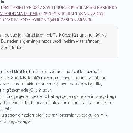
ir.
1983 TARIHLI VE 2827 SAYILI NÜFUS PLANLAMASI HAKKINDA
ONLANDIRMA IŞLEMI
, GEBELIĞIN 10. HAFTASINA KADAR
VLI KADINLARDA AYRICA EŞIN RIZASI DA ARANIR.
ışında yapılan kürtaj işlemleri, Türk Ceza Kanunu’nun 99. ve
Bu nedenle işlemin yalnızca yetkili hekimler tarafından,
ı zorunludur.
ri, özel klinikler, hastaneler ve kadın hastalıkları uzmanı
mler Sağlık Bakanlığı mevzuatına uygun olarak yürütülür.
zler, Hasta Hakları Yönetmeliği uyarınca kişisel gizlilik,
arını gözetmekle yükümlüdür.
i Türkiye genelinde de 10 haftayı geçen gebeliklerin isteğe bağlı
yatını tehdit eden tıbbi zorunluluk durumlarında, uzman hekim
abilir.
ultrason cihazları, steril cerrahi ortamlar ve tek kullanımlık
st düzeyde sağlar.