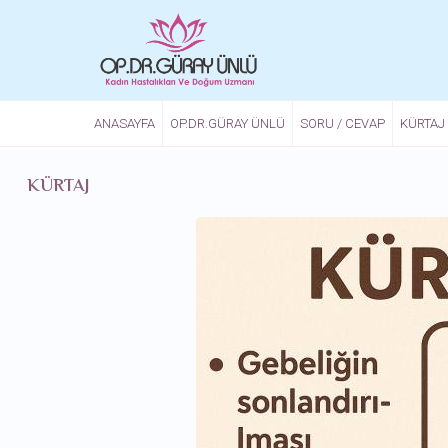
Ana içeriğe atla
ANASAYFA
OP.DR.GÜRAY ÜNLÜ
SORU / CEVAP
KÜRTAJ
KÜRTAJ