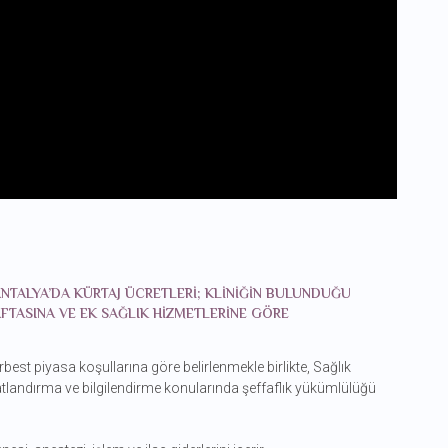
A ANTALYA’DA KÜRTAJ ÜCRETLERI; KLINIĞIN BULUNDUĞU
FTASINA VE EK SAĞLIK HIZMETLERINE GÖRE
serbest piyasa koşullarına göre belirlenmekle birlikte, Sağlık
yatlandırma ve bilgilendirme konularında şeffaflık yükümlülüğü