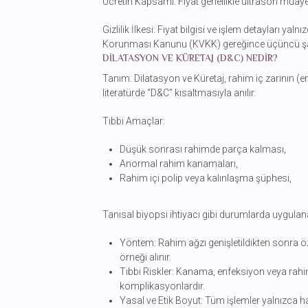
Ücretin Kapsamı: Fiyat genellikle ultrason muayenes
Gizlilik İlkesi: Fiyat bilgisi ve işlem detayları yaln
Korunması Kanunu (KVKK) gereğince üçüncü şahı
DILATASYON VE KÜRETAJ (D&C) NEDIR?
Tanım: Dilatasyon ve Küretaj, rahim iç zarının (
literatürde “D&C” kısaltmasıyla anılır.
Tıbbi Amaçlar:
Düşük sonrası rahimde parça kalması,
Anormal rahim kanamaları,
Rahim içi polip veya kalınlaşma şüphesi,
Tanısal biyopsi ihtiyacı gibi durumlarda uygulanab
Yöntem: Rahim ağzı genişletildikten sonra öze
örneği alınır.
Tıbbi Riskler: Kanama, enfeksiyon veya rah
komplikasyonlardır.
Yasal ve Etik Boyut: Tüm işlemler yalnızca h