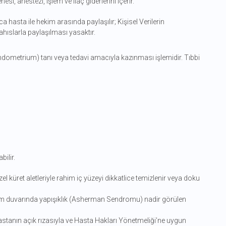
i, anestezi, işlem ve ilaç giderlerini içerir.
ızca hasta ile hekim arasında paylaşılır; Kişisel Verilerin
slarla paylaşılması yasaktır.
endometrium) tanı veya tedavi amacıyla kazınması işlemidir. Tıbbi
ilir.
l küret aletleriyle rahim iç yüzeyi dikkatlice temizlenir veya doku
im duvarında yapışıklık (Asherman Sendromu) nadir görülen
astanın açık rızasıyla ve Hasta Hakları Yönetmeliği’ne uygun