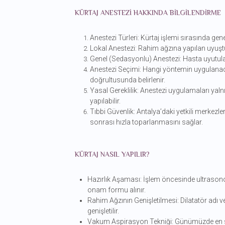
KÜRTAJ ANESTEZI HAKKINDA BILGILENDIRME
Anestezi Türleri: Kürtaj işlemi sırasında genel
Lokal Anestezi: Rahim ağzına yapılan uyuştur
Genel (Sedasyonlu) Anestezi: Hasta uyutula
Anestezi Seçimi: Hangi yöntemin uygulanacağ
doğrultusunda belirlenir.
Yasal Gereklilik: Anestezi uygulamaları yal
yapılabilir.
Tıbbi Güvenlik: Antalya’daki yetkili merkezle
sonrası hızla toparlanmasını sağlar.
KÜRTAJ NASIL YAPILIR?
Hazırlık Aşaması: İşlem öncesinde ultrasonogra
onam formu alınır.
Rahim Ağzının Genişletilmesi: Dilatatör adı ve
genişletilir.
Vakum Aspirasyon Tekniği: Günümüzde en sık