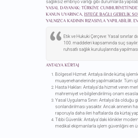
sağlıksız embriyo varlığı gibi durumlarda yapılabil
YASAL DAYANAK: TÜRKIYE CUMHURIYETI’NDE 
KANUN UYARINCA,
ISTEĞE BAĞLI GEBELIK S
YALNIZCA KADININ RIZASIYLA YAPILABILIR. E
Etik ve Hukuki Çerçeve: Yasal sınırlar d
100. maddeleri kapsamında suç sayılır. 
ruhsatlı sağlık kuruluşlarında yapılmas
ANTALYA KÜRTAJ
Bölgesel Hizmet: Antalya ilinde kürtaj işlemle
muayenehanelerinde yapılmaktadır. Tüm işle
Hasta Hakları: Antalya’da hizmet veren merke
mahremiyet ve bilgilendirilmiş onam esasl
Yasal Uygulama Sınırı: Antalya’da olduğu gib
sonlandırılması yasaktır. Ancak annenin ha
raporuyla daha ileri haftalarda da kürtaj yapıl
Tıbbi Güvenlik: Antalya’daki klinikler modern 
medikal ekipmanlarla işlem güvenliğini en ü