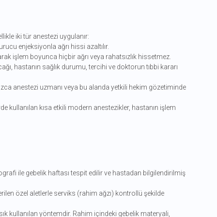
likle iki tür anestezi uygulanır:
ucu enjeksiyonla ağrı hissi azaltılır.
rak işlem boyunca hiçbir ağrı veya rahatsızlık hissetmez.
ı, hastanın sağlık durumu, tercihi ve doktorun tıbbi kararı
nızca anestezi uzmanı veya bu alanda yetkili hekim gözetiminde
rde kullanılan kısa etkili modern anestezikler, hastanın işlem
fi ile gebelik haftası tespit edilir ve hastadan bilgilendirilmiş
rilen özel aletlerle serviks (rahim ağzı) kontrollü şekilde
 kullanılan yöntemdir. Rahim içindeki gebelik materyali,