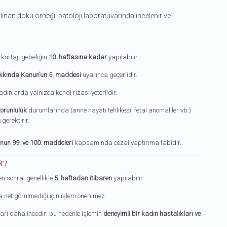
ınan doku örneği, patoloji laboratuvarında incelenir ve
 kürtaj, gebeliğin
10. haftasına kadar
yapılabilir.
akkında Kanun’un 5. maddesi
uyarınca geçerlidir.
kadınlarda yalnızca kendi rızası yeterlidir.
zorunluluk
durumlarında (anne hayatı tehlikesi, fetal anomaliler vb.)
u
gerektirir.
nun 99. ve 100. maddeleri
kapsamında cezai yaptırıma tabidir.
R?
en sonra, genellikle
5. haftadan itibaren
yapılabilir.
net görülmediği için işlem önerilmez.
rı daha incedir; bu nedenle işlemin
deneyimli bir kadın hastalıkları ve