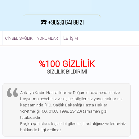
☎️ +90533 641 88 21
I
CINSEL SAĞLIK
YORUMLAR
ILETIŞIM
%100 GİZLİLİK
GİZLİLİK BİLDİRİMİ
Antalya Kadın Hastalıkları ve Doğum muayanehanemize
başvurma sebebiniz ve kişisel bilgileriniz yasal haklarınız
kapsamında (T.C. Sağlık Bakanlığı Hasta Hakları
Yönetmeliği R.G. 01.08.1998, 23420) tamamen gizli
tutulacaktır.
Başka şahıslara kişisel bilgileriniz, hastalığınız ve tedaviniz
hakkında bilgi verilmez.