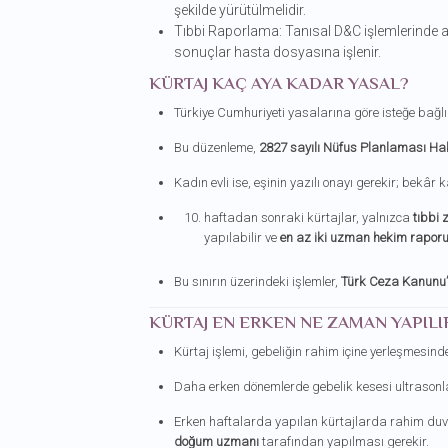
şekilde yürütülmelidir.
Tıbbi Raporlama: Tanısal D&C işlemlerinde al
sonuçlar hasta dosyasına işlenir.
KÜRTAJ KAÇ AYA KADAR YASAL?
Türkiye Cumhuriyeti yasalarına göre isteğe bağlı
Bu düzenleme,
2827 sayılı Nüfus Planlaması H
Kadın evli ise, eşinin yazılı onayı gerekir; bekâr 
haftadan sonraki kürtajlar, yalnızca
tıbbi 
yapılabilir ve
en az iki uzman hekim rapor
Bu sınırın üzerindeki işlemler,
Türk Ceza Kanunu’
KÜRTAJ EN ERKEN NE ZAMAN YAPILI
Kürtaj işlemi, gebeliğin rahim içine yerleşmesind
Daha erken dönemlerde gebelik kesesi ultrasonla 
Erken haftalarda yapılan kürtajlarda rahim duva
doğum uzmanı
tarafından yapılması gerekir.