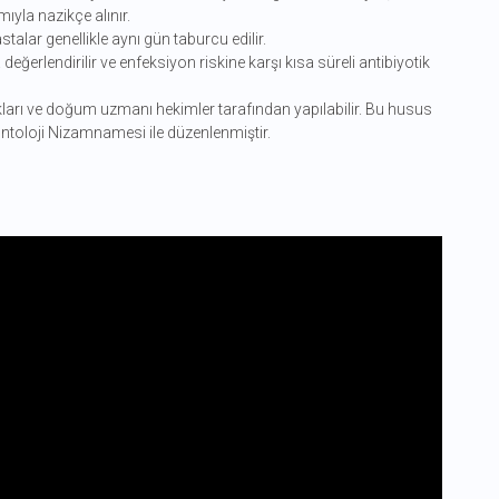
ıyla nazikçe alınır.
talar genellikle aynı gün taburcu edilir.
ğerlendirilir ve enfeksiyon riskine karşı kısa süreli antibiyotik
kları ve doğum uzmanı hekimler tarafından yapılabilir. Bu husus
ntoloji Nizamnamesi ile düzenlenmiştir.