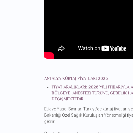
ANTALYA KÜRTAJ FIYATLARI 2026
FIYAT ARALIKLARI: 2026 YILI ITIBARIYL
BÖLGEYE, ANESTEZI TÜRÜNE, GEBELIK HA
DEĞIŞMEKTEDIR.
Etik ve Yasal Sınırlar: Türkiye’de kürtaj fiyatları 
Bakanlığı Özel Sağlık Kuruluşları Yönetmeliği fi
getirir.