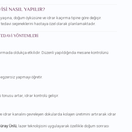
SI NASIL YAPILIR?
 yaşına, doğum öyküsüne ve idrar kaçırma tipine göre değişir.
hi tedavi seçeneklerini hastaya özel olarak planlamaktadır.
 TEDAVI YÖNTEMLERI
 kaçırmada oldukça etkilidir. Düzenli yapıldığında mesane kontrolünü
 egzersiz yapmayı öğretir.
 tonusu artar, idrar kontrolü gelişir.
 ve idrar kanalını çevreleyen dokularda kolajen üretimini artırarak idrar
Güray Ünlü
, lazer teknolojisini uygulayarak özellikle doğum sonrası