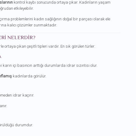
slarının
kontrol kaybı sonucunda ortaya çıkar. Kadınların yaşam
oğrudan etkileyebilir.
açırma problemlerini kadın sağlığının doğal bir parçası olarak ele
rına kalıcı çözümler sunmaktadır.
RI NELERDIR?
e ortaya çıkan çeşitli tipleri vardır. En sık görülen türler:
A
rın içi basıncın arttığı durumlarda idrar sızıntısı olur.
ıflamış
kadınlarda görülür.
emeden idrar kaçırır.
anır.
görüldüğü durumdur.