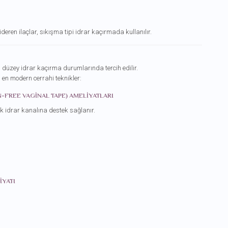
deren ilaçlar, sıkışma tipi idrar kaçırmada kullanılır.
 düzey idrar kaçırma durumlarında tercih edilir.
en modern cerrahi teknikler:
N-FREE VAGINAL TAPE) AMELIYATLARI
rek idrar kanalına destek sağlanır.
IYATI