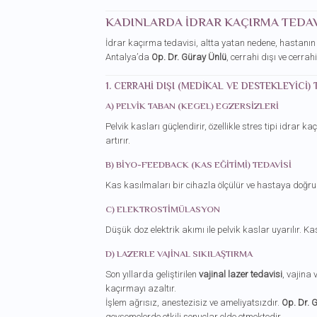
KADINLARDA İDRAR KAÇIRMA TEDAVI
İdrar kaçırma tedavisi, altta yatan nedene, hastanın
Antalya’da
Op. Dr. Güray Ünlü
, cerrahi dışı ve cerra
1. CERRAHI DIŞI (MEDIKAL VE DESTEKLEYICI)
A) PELVIK TABAN (KEGEL) EGZERSIZLERI
Pelvik kasları güçlendirir, özellikle stres tipi idrar
artırır.
B) BIYO-FEEDBACK (KAS EĞITIMI) TEDAVISI
Kas kasılmaları bir cihazla ölçülür ve hastaya doğru
C) ELEKTROSTIMÜLASYON
Düşük doz elektrik akımı ile pelvik kaslar uyarılır. Kas
D) LAZERLE VAJINAL SIKILAŞTIRMA
Son yıllarda geliştirilen
vajinal lazer tedavisi
, vajina
kaçırmayı azaltır.
İşlem ağrısız, anestezisiz ve ameliyatsızdır.
Op. Dr. 
gevşemelerde etkili sonuçlar elde etmektedir.