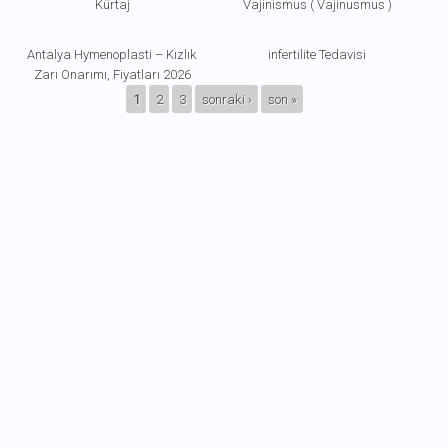
Kürtaj
Vajinismus ( Vajinusmus )
Antalya Hymenoplasti – Kızlık
infertilite Tedavisi
Zarı Onarımı, Fiyatları 2026
SAYFALAR
1
2
3
sonraki ›
son »