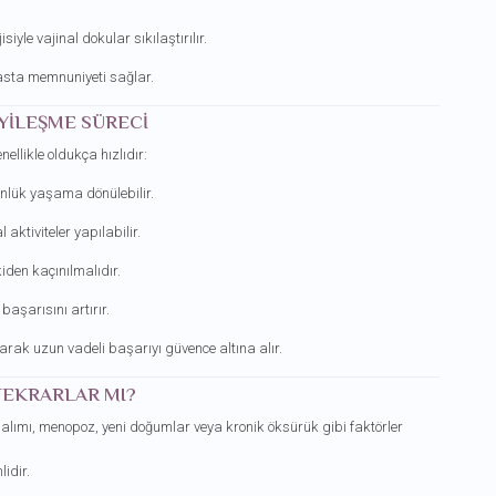
siyle vajinal dokular sıkılaştırılır.
asta memnuniyeti sağlar.
İYILEŞME SÜRECI
ellikle oldukça hızlıdır:
nlük yaşama dönülebilir.
ktiviteler yapılabilir.
iden kaçınılmalıdır.
başarısını artırır.
rarak uzun vadeli başarıyı güvence altına alır.
TEKRARLAR MI?
 alımı, menopoz, yeni doğumlar veya kronik öksürük gibi faktörler
idir.