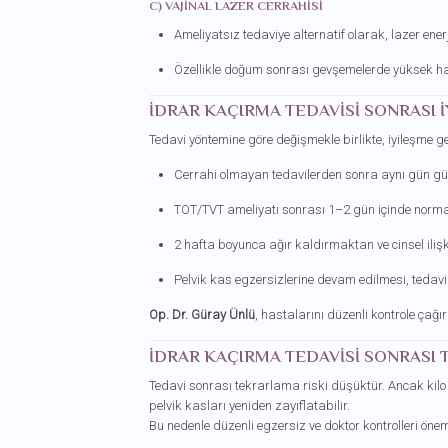
C) VAJINAL LAZER CERRAHISI
Ameliyatsız tedaviye alternatif olarak, lazer enerji
Özellikle doğum sonrası gevşemelerde yüksek h
İDRAR KAÇIRMA TEDAVISI SONRASI 
Tedavi yöntemine göre değişmekle birlikte, iyileşme gen
Cerrahi olmayan tedavilerden sonra aynı gün gü
TOT/TVT ameliyatı sonrası 1–2 gün içinde normal a
2 hafta boyunca ağır kaldırmaktan ve cinsel ilişk
Pelvik kas egzersizlerine devam edilmesi, tedavi 
Op. Dr. Güray Ünlü
, hastalarını düzenli kontrole çağı
İDRAR KAÇIRMA TEDAVISI SONRASI 
Tedavi sonrası tekrarlama riski düşüktür. Ancak kilo
pelvik kasları yeniden zayıflatabilir.
Bu nedenle düzenli egzersiz ve doktor kontrolleri öneml