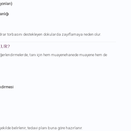
yonları)
anlığı
idrar torbasını destekleyen dokularda zayıflamaya neden olur.
LUR?
ğerlendirmelerde, tanı için hem muayenehanede muayene hem de
ndirmesi
ekilde belirlenir, tedavi planı buna göre hazırlanır.