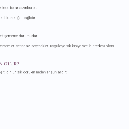
de idrar sızıntısı olur.
i tıkanıklığa bağlıdır.
te yetişememe durumudur.
nı yöntemleri ve tedavi seçenekleri uygulayarak kişiye özel bir tedavi planı
N OLUR?
tlidir. En sık görülen nedenler şunlardır: