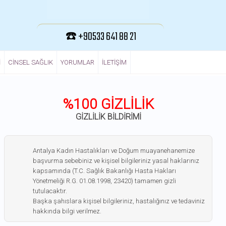
☎️ +90533 641 88 21
I
CINSEL SAĞLIK
YORUMLAR
ILETIŞIM
%100 GİZLİLİK
GİZLİLİK BİLDİRİMİ
Antalya Kadın Hastalıkları ve Doğum muayanehanemize
başvurma sebebiniz ve kişisel bilgileriniz yasal haklarınız
kapsamında (T.C. Sağlık Bakanlığı Hasta Hakları
Yönetmeliği R.G. 01.08.1998, 23420) tamamen gizli
tutulacaktır.
Başka şahıslara kişisel bilgileriniz, hastalığınız ve tedaviniz
hakkında bilgi verilmez.