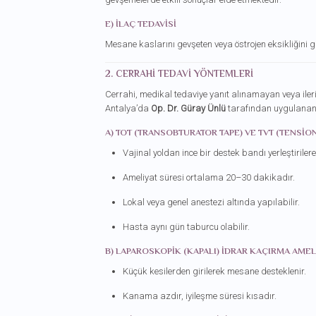
E) İLAÇ TEDAVISI
Mesane kaslarını gevşeten veya östrojen eksikliğini gi
2. CERRAHI TEDAVI YÖNTEMLERI
Cerrahi, medikal tedaviye yanıt alınamayan veya ileri
Antalya’da
Op. Dr. Güray Ünlü
tarafından uygulanan 
A) TOT (TRANSOBTURATOR TAPE) VE TVT (TENSIO
Vajinal yoldan ince bir destek bandı yerleştirile
Ameliyat süresi ortalama 20–30 dakikadır.
Lokal veya genel anestezi altında yapılabilir.
Hasta aynı gün taburcu olabilir.
B) LAPAROSKOPIK (KAPALI) İDRAR KAÇIRMA AMEL
Küçük kesilerden girilerek mesane desteklenir.
Kanama azdır, iyileşme süresi kısadır.