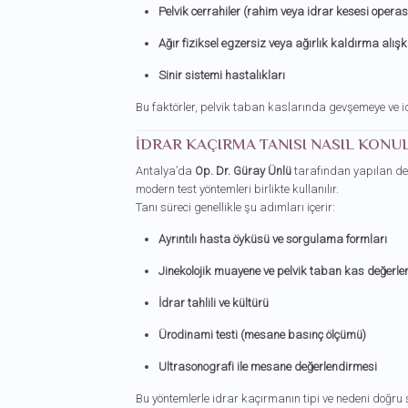
Pelvik cerrahiler (rahim veya idrar kesesi operas
Ağır fiziksel egzersiz veya ağırlık kaldırma alışk
Sinir sistemi hastalıkları
Bu faktörler, pelvik taban kaslarında gevşemeye ve 
İDRAR KAÇIRMA TANISI NASIL KONU
Antalya’da
Op. Dr. Güray Ünlü
tarafından yapılan de
modern test yöntemleri birlikte kullanılır.
Tanı süreci genellikle şu adımları içerir:
Ayrıntılı hasta öyküsü ve sorgulama formları
Jinekolojik muayene ve pelvik taban kas değerle
İdrar tahlili ve kültürü
Ürodinami testi (mesane basınç ölçümü)
Ultrasonografi ile mesane değerlendirmesi
Bu yöntemlerle idrar kaçırmanın tipi ve nedeni doğru ş