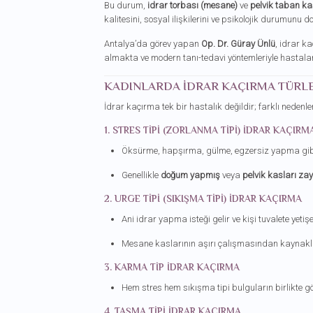
Bu durum,
idrar torbası (mesane)
ve
pelvik taban ka
kalitesini, sosyal ilişkilerini ve psikolojik durumunu d
Antalya’da görev yapan
Op. Dr. Güray Ünlü
, idrar k
almakta ve modern tanı-tedavi yöntemleriyle hastala
KADINLARDA İDRAR KAÇIRMA TÜRLE
İdrar kaçırma tek bir hastalık değildir; farklı nedenlerl
1. STRES TIPI (ZORLANMA TIPI) İDRAR KAÇIRM
Öksürme, hapşırma, gülme, egzersiz yapma gibi ka
Genellikle
doğum yapmış
veya
pelvik kasları zay
2. URGE TIPI (SIKIŞMA TIPI) İDRAR KAÇIRMA
Ani idrar yapma isteği gelir ve kişi tuvalete yetiş
Mesane kaslarının aşırı çalışmasından kaynakl
3. KARMA TIP İDRAR KAÇIRMA
Hem stres hem sıkışma tipi bulguların birlikte 
4. TAŞMA TIPI İDRAR KAÇIRMA