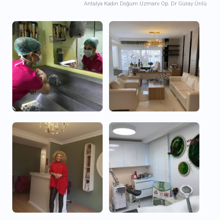
Antalya Kadın Doğum Uzmanı Op. Dr Güray Ünlü