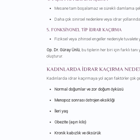
Mesane tam boşalamaz ve sürekli damlama şeklin
Daha çok sinirsel nedenlere veya idrar yollarındak
5. FONKSIYONEL TIP İDRAR KAÇIRMA
Fiziksel veya zihinsel engeller nedeniyle tuvale
Op. Dr. Güray Ünlü
, bu tiplerin her biri için farklı ta
oluşturur.
KADINLARDA İDRAR KAÇIRMA NEDE
Kadınlarda idrar kaçırmaya yol açan faktörler çok çeşi
Normal doğumlar ve zor doğum öyküsü
Menopoz sonrası östrojen eksikliği
İleri yaş
Obezite (aşırı kilo)
Kronik kabızlık ve öksürük