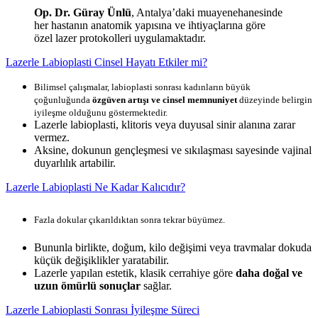
Op. Dr. Güray Ünlü
, Antalya’daki muayenehanesinde
her hastanın anatomik yapısına ve ihtiyaçlarına göre
özel lazer protokolleri uygulamaktadır.
Lazerle Labioplasti Cinsel Hayatı Etkiler mi?
Bilimsel çalışmalar, labioplasti sonrası kadınların büyük
çoğunluğunda
özgüven artışı ve cinsel memnuniyet
düzeyinde belirgin
iyileşme olduğunu göstermektedir.
Lazerle labioplasti, klitoris veya duyusal sinir alanına zarar
vermez.
Aksine, dokunun gençleşmesi ve sıkılaşması sayesinde vajinal
duyarlılık artabilir.
Lazerle Labioplasti Ne Kadar Kalıcıdır?
Fazla dokular çıkarıldıktan sonra tekrar büyümez.
Bununla birlikte, doğum, kilo değişimi veya travmalar dokuda
küçük değişiklikler yaratabilir.
Lazerle yapılan estetik, klasik cerrahiye göre
daha doğal ve
uzun ömürlü sonuçlar
sağlar.
Lazerle Labioplasti Sonrası İyileşme Süreci