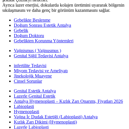
Ayrıca lazer enerjisi, dokularda kolajen üretimini uyararak bölgenin
sıkılaşmasını ve daha genç bir görünüm kazanmasını sağlar.
Gebelikte Beslenme
Doğum Sonrası Estetik Antalya
Gebelik
Doğum Doktoru
Gebelikten Korunma Yöntemleri
Vajinismus ( Vajinusmus )
Genital Siğil Tedavisi Antalya
infertilite Tedavisi
Miyom Tedavisi ve Ameliyatı
Jinekolojik Muayene
Cinsel Sorunlar
Genital Estetik Antalya
Lazerle Genital Estetik
Antalya Hymenoplasti – Kızlık Zarı Onarımı, Fiyatları 2026
Labioplasti
Hymenoplasti
Vajina İç Dudak Estetiği (Labioplasti) Antalya
Kızlık Zarı Dikimi (Hymenoplasti)
Lazerle Labioplasti