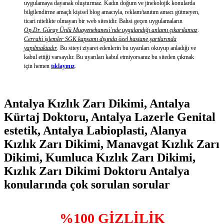
uygulamaya dayanak oluşturmaz. Kadın doğum ve jinekolojik konularda
bilgilendirme amaçlı kişisel blog amacıyla, reklam/tanıtım amacı gütmeyen,
ticari nitelikte olmayan bir web sitesidir. Bahsi geçen uygulamaların
Op.Dr. Güray Ünlü Muayenehanesi`nde uygulandığı anlamı çıkarılamaz
.
Cerrahi işlemler SGK kapsamı dışında özel hastane şartlarında
yapılmaktadır
. Bu siteyi ziyaret edenlerin bu uyarıları okuyup anladığı ve
kabul ettiği varsayılır. Bu uyarıları kabul etmiyorsanız bu siteden çıkmak
için hemen
tıklayınız
.
Antalya Kızlık Zarı Dikimi, Antalya
Kürtaj Doktoru, Antalya Lazerle Genital
estetik, Antalya Labioplasti, Alanya
Kızlık Zarı Dikimi, Manavgat Kızlık Zarı
Dikimi, Kumluca Kızlık Zarı Dikimi,
Kızlık Zarı Dikimi Doktoru Antalya
konularında çok sorulan sorular
%100 GİZLİLİK