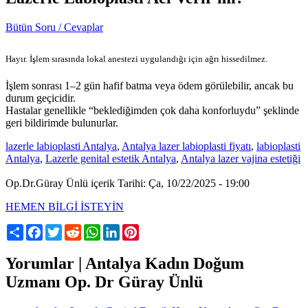
Bütün Soru / Cevaplar
Hayır. İşlem sırasında lokal anestezi uygulandığı için ağrı hissedilmez.
İşlem sonrası 1–2 gün hafif batma veya ödem görülebilir, ancak bu
durum geçicidir.
Hastalar genellikle “beklediğimden çok daha konforluydu” şeklinde
geri bildirimde bulunurlar.
lazerle labioplasti Antalya
,
Antalya lazer labioplasti fiyatı
,
labioplasti
Antalya
,
Lazerle genital estetik Antalya
,
Antalya lazer vajina estetiği
Op.Dr.Güray Ünlü içerik Tarihi: Ça, 10/22/2025 - 19:00
HEMEN BİLGİ İSTEYİN
Share
Facebook
Twitter
Reddit
WhatsApp
LinkedIn
Pinterest
Yorumlar | Antalya Kadın Doğum
Uzmanı Op. Dr Güray Ünlü