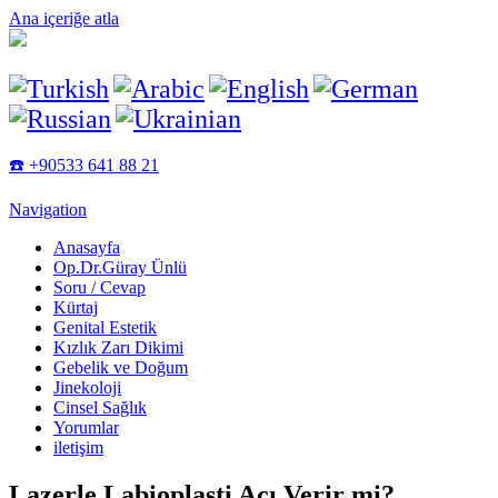
Ana içeriğe atla
☎️ +90533 641 88 21
Navigation
Anasayfa
Op.Dr.Güray Ünlü
Soru / Cevap
Kürtaj
Genital Estetik
Kızlık Zarı Dikimi
Gebelik ve Doğum
Jinekoloji
Cinsel Sağlık
Yorumlar
iletişim
Lazerle Labioplasti Acı Verir mi?