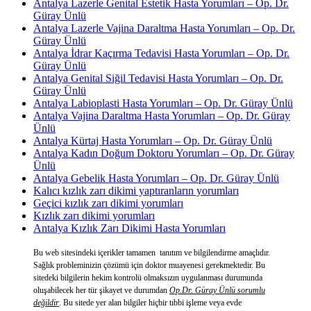
Antalya Lazerle Genital Estetik Hasta Yorumları – Op. Dr.
Güray Ünlü
Antalya Lazerle Vajina Daraltma Hasta Yorumları – Op. Dr.
Güray Ünlü
Antalya İdrar Kaçırma Tedavisi Hasta Yorumları – Op. Dr.
Güray Ünlü
Antalya Genital Siğil Tedavisi Hasta Yorumları – Op. Dr.
Güray Ünlü
Antalya Labioplasti Hasta Yorumları – Op. Dr. Güray Ünlü
Antalya Vajina Daraltma Hasta Yorumları – Op. Dr. Güray
Ünlü
Antalya Kürtaj Hasta Yorumları – Op. Dr. Güray Ünlü
Antalya Kadın Doğum Doktoru Yorumları – Op. Dr. Güray
Ünlü
Antalya Gebelik Hasta Yorumları – Op. Dr. Güray Ünlü
Kalıcı kızlık zarı dikimi yaptıranların yorumları
Geçici kızlık zarı dikimi yorumları
Kızlık zarı dikimi yorumları
Antalya Kızlık Zarı Dikimi Hasta Yorumları
Bu web sitesindeki içerikler tamamen tanıtım ve bilgilendirme amaçlıdır.
Sağlık probleminizin çözümü için doktor muayenesi gerekmektedir. Bu
sitedeki bilgilerin hekim kontrolü olmaksızın uygulanması durumunda
oluşabilecek her tür şikayet ve durumdan
Op.Dr. Güray Ünlü sorumlu
değildir
. Bu sitede yer alan bilgiler hiçbir tıbbi işleme veya evde