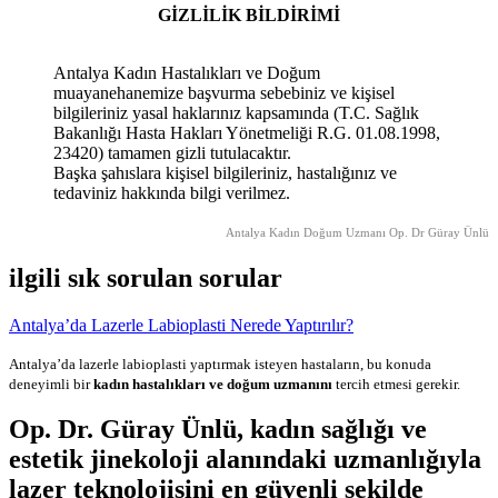
GİZLİLİK BİLDİRİMİ
Antalya Kadın Hastalıkları ve Doğum
muayanehanemize başvurma sebebiniz ve kişisel
bilgileriniz yasal haklarınız kapsamında (T.C. Sağlık
Bakanlığı Hasta Hakları Yönetmeliği R.G. 01.08.1998,
23420) tamamen gizli tutulacaktır.
Başka şahıslara kişisel bilgileriniz, hastalığınız ve
tedaviniz hakkında bilgi verilmez.
Antalya Kadın Doğum Uzmanı Op. Dr Güray Ünlü
ilgili sık sorulan sorular
Antalya’da Lazerle Labioplasti Nerede Yaptırılır?
Antalya’da lazerle labioplasti yaptırmak isteyen hastaların, bu konuda
deneyimli bir
kadın hastalıkları ve doğum uzmanını
tercih etmesi gerekir.
Op. Dr. Güray Ünlü
, kadın sağlığı ve
estetik jinekoloji alanındaki uzmanlığıyla
lazer teknolojisini en güvenli şekilde