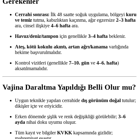
Gerekenler
Cerrahi sonrası:
İlk 48 saatte soğuk uygulama, bölgeyi
kuru
ve temiz
tutma, kabızlıktan kaçınma, ağır egzersize
2–3 hafta
ara, cinsel ilişkiye
4–6 hafta
ara.
Havuz/deniz/tampon
için genellikle
3–4 hafta
beklenir.
Ateş, kötü kokulu akıntı, artan ağrı/kanama
varlığında
hekime başvurulmalıdır.
Kontrol vizitleri (genellikle
7–10. gün
ve
4–6. hafta
)
aksatılmamalıdır.
Vajina Daraltma Yapıldığı Belli Olur mu?
Uygun teknikle yapılan cerrahide
dış görünüm doğal
tutulur;
dikişler içte ve eriyicidir.
Erken dönemde şişlik ve renk değişikliği görülebilir;
3–6
ayda
nihai doku uyumu oluşur.
Tüm kayıt ve bilgiler
KVKK
kapsamında gizlidir;
mahremiyet esastır.