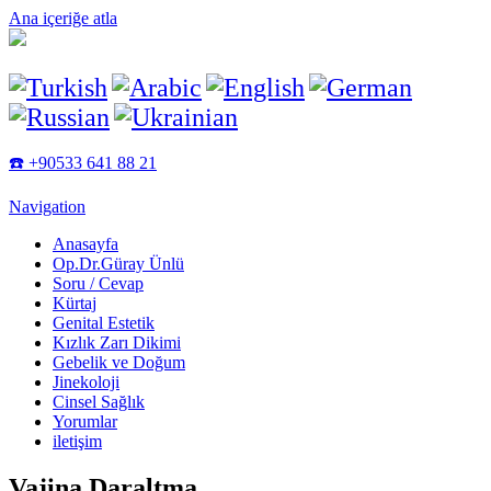
Ana içeriğe atla
☎️ +90533 641 88 21
Navigation
Anasayfa
Op.Dr.Güray Ünlü
Soru / Cevap
Kürtaj
Genital Estetik
Kızlık Zarı Dikimi
Gebelik ve Doğum
Jinekoloji
Cinsel Sağlık
Yorumlar
iletişim
Vajina Daraltma