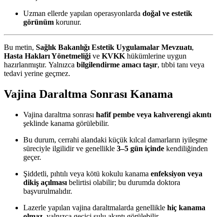
Uzman ellerde yapılan operasyonlarda
doğal ve estetik
görünüm
korunur.
Bu metin,
Sağlık Bakanlığı Estetik Uygulamalar Mevzuatı
,
Hasta Hakları Yönetmeliği
ve
KVKK
hükümlerine uygun
hazırlanmıştır. Yalnızca
bilgilendirme amacı taşır
, tıbbi tanı veya
tedavi yerine geçmez.
Vajina Daraltma Sonrası Kanama
Vajina daraltma sonrası
hafif pembe veya kahverengi akıntı
şeklinde kanama görülebilir.
Bu durum, cerrahi alandaki küçük kılcal damarların iyileşme
süreciyle ilgilidir ve genellikle
3–5 gün içinde
kendiliğinden
geçer.
Şiddetli, pıhtılı veya kötü kokulu kanama
enfeksiyon veya
dikiş açılması
belirtisi olabilir; bu durumda doktora
başvurulmalıdır.
Lazerle yapılan vajina daraltmalarda genellikle
hiç kanama
olmaz
, yalnızca geçici sulu akıntı görülebilir.