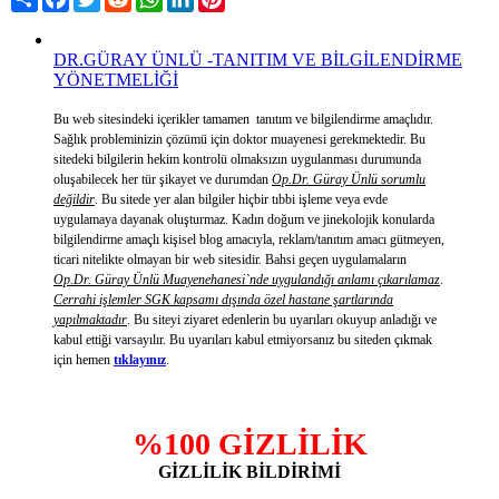
DR.GÜRAY ÜNLÜ -TANITIM VE BİLGİLENDİRME
YÖNETMELİĞİ
Bu web sitesindeki içerikler tamamen tanıtım ve bilgilendirme amaçlıdır.
Sağlık probleminizin çözümü için doktor muayenesi gerekmektedir. Bu
sitedeki bilgilerin hekim kontrolü olmaksızın uygulanması durumunda
oluşabilecek her tür şikayet ve durumdan
Op.Dr. Güray Ünlü sorumlu
değildir
. Bu sitede yer alan bilgiler hiçbir tıbbi işleme veya evde
uygulamaya dayanak oluşturmaz. Kadın doğum ve jinekolojik konularda
bilgilendirme amaçlı kişisel blog amacıyla, reklam/tanıtım amacı gütmeyen,
ticari nitelikte olmayan bir web sitesidir. Bahsi geçen uygulamaların
Op.Dr. Güray Ünlü Muayenehanesi`nde uygulandığı anlamı çıkarılamaz
.
Cerrahi işlemler SGK kapsamı dışında özel hastane şartlarında
yapılmaktadır
. Bu siteyi ziyaret edenlerin bu uyarıları okuyup anladığı ve
kabul ettiği varsayılır. Bu uyarıları kabul etmiyorsanız bu siteden çıkmak
için hemen
tıklayınız
.
%100 GİZLİLİK
GİZLİLİK BİLDİRİMİ