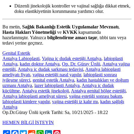
Düzenli jinekolojik kontroller ve vajinal sağlığa dikkat etmek,
doku elastikiyetinin korunmasına yardımcı olur.
Bu metin,
Sağlık Bakanlığı Estetik Uygulamalar Mevzuatı
,
Hasta Hakları Yönetmeliği
ve
KVKK
kapsamında
hazırlanmıştır. Yalnızca
bilgilendirme amacı taşır
, tıbbi tanı veya
tedavi yerine geçmez.
Genital Estetik
Antalya Labioplasti
,
Vajina iç dudak estetiği Antalya
,
labioplasti
Antalya
,
kadın doktor Antalya
,
Op. Dr. Güray Ünlü
,
Antalya vajina
estetiği
,
Antalya iç dudak sarkması tedavisi
,
Antalya labioplasti
ameliyatı fiyatı
,
vajina estetiği nasıl yapılır
,
labioplasti sonrası
iyileşme süreci
,
genital estetik Antalya
,
kadın hastalıkları ve doğum
uzmanı Antalya
,
lazer labioplasti Antalya
,
Antalya iç dudak
küçültme
,
Antalya estetik jinekoloji
,
Antalya genital bölge estetiği
,
Antalya labioplasti ameliyat süresi
,
vajina estetiği sonrası bakım
,
labioplasti kimlere yapılır
,
vajina estetiği iz kalır mı
,
kadın sağlığı
Antalya
Op.Dr.Güray Ünlü içerik Tarihi: Sa, 10/21/2025 - 18:22
HEMEN BİLGİ İSTEYİN
Share
Facebook
Twitter
Reddit
WhatsApp
LinkedIn
Pinterest