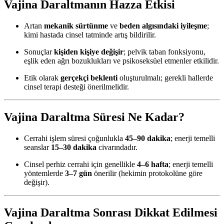
Vajina Daraltmanın Hazza Etkisi
Artan
mekanik sürtünme
ve
beden algısındaki iyileşme
;
kimi hastada cinsel tatminde artış bildirilir.
Sonuçlar
kişiden kişiye değişir
; pelvik taban fonksiyonu,
eşlik eden ağrı bozuklukları ve psikoseksüel etmenler etkilidir.
Etik olarak
gerçekçi beklenti
oluşturulmalı; gerekli hallerde
cinsel terapi desteği önerilmelidir.
Vajina Daraltma Süresi Ne Kadar?
Cerrahi işlem süresi çoğunlukla
45–90 dakika
; enerji temelli
seanslar
15–30 dakika
civarındadır.
Cinsel perhiz cerrahi için genellikle
4–6 hafta
; enerji temelli
yöntemlerde
3–7 gün
önerilir (hekimin protokolüne göre
değişir).
Vajina Daraltma Sonrası Dikkat Edilmesi