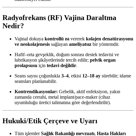
Radyofrekans (RF) Vajina Daraltma
Nedir?
Vajinal dokuya
kontrollü ısı
vererek
kolajen denatürasyonu
ve neokolajenesis
sağlayan
ameliyatsız
bir yöntemdir.
Hafif–orta gevşeklik, doğum sonrası destek tedavisi ve
lubrikasyon şikâyetlerinde tercih edilir;
pelvik organ
prolapsusu
için
tedavi değildir
.
Seans sayısı çoğunlukla
3–4
, etkisi
12–18 ay
sürebilir; idame
seansları planlanabilir.
Kontrendikasyonlar:
Gebelik, aktif enfeksiyon, yakın
zamanda cerrahi, metal implant/pace-maker (cihaz
uyumluluğu üretici talimatına göre değerlendirilir).
Hukuki/Etik Çerçeve ve Uyarı
Tüm işlemler
Sağlık Bakanlığı mevzuatı
,
Hasta Hakları