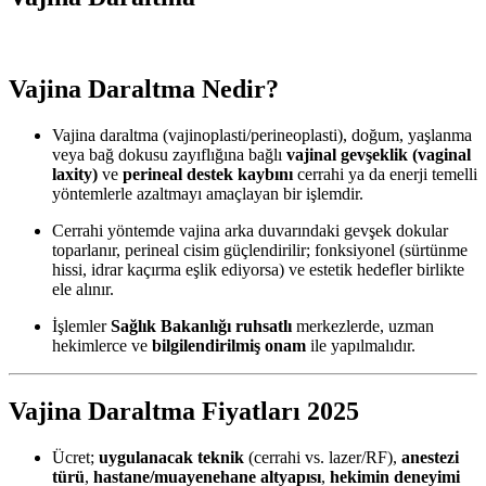
Vajina Daraltma Nedir?
Vajina daraltma (vajinoplasti/perineoplasti), doğum, yaşlanma
veya bağ dokusu zayıflığına bağlı
vajinal gevşeklik (vaginal
laxity)
ve
perineal destek kaybını
cerrahi ya da enerji temelli
yöntemlerle azaltmayı amaçlayan bir işlemdir.
Cerrahi yöntemde vajina arka duvarındaki gevşek dokular
toparlanır, perineal cisim güçlendirilir; fonksiyonel (sürtünme
hissi, idrar kaçırma eşlik ediyorsa) ve estetik hedefler birlikte
ele alınır.
İşlemler
Sağlık Bakanlığı ruhsatlı
merkezlerde, uzman
hekimlerce ve
bilgilendirilmiş onam
ile yapılmalıdır.
Vajina Daraltma Fiyatları 2025
Ücret;
uygulanacak teknik
(cerrahi vs. lazer/RF),
anestezi
türü
,
hastane/muayenehane altyapısı
,
hekimin deneyimi