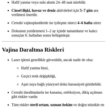
Hafif yanma veya sulu akıntı 24–48 saat sürebilir.
Cinsel ilişki, havuz ve deniz
aktiviteleri için
5–7 gün
ara
verilmesi önerilir.
Cerrahi vajinoplastilerde ise iyileşme süreci
4–6 hafta
sürer.
Dokunun yenilenmesi 1–2 ay içinde tamamlanır ve kalıcı
sonuçlar 6. haftadan sonra belirginleşir.
Vajina Daraltma Riskleri
Lazer işlemi genellikle güvenlidir, ancak nadir de olsa:
Hafif yanma hissi,
Geçici renk değişikliği,
Aşırı ısıya bağlı yüzeysel doku hassasiyeti görülebilir.
Cerrahi daraltmalarda ise kanama, enfeksiyon, dikiş açılması
gibi riskler vardır.
Tüm riskler
steril ortam
,
uzman hekim
ve doğru teknikle en