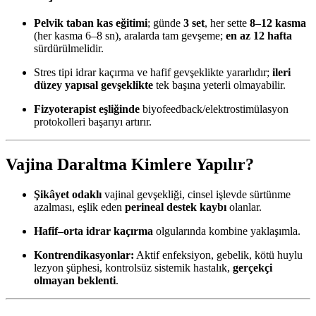
Pelvik taban kas eğitimi
; günde
3 set
, her sette
8–12 kasma
(her kasma 6–8 sn), aralarda tam gevşeme;
en az 12 hafta
sürdürülmelidir.
Stres tipi idrar kaçırma ve hafif gevşeklikte yararlıdır;
ileri
düzey yapısal gevşeklikte
tek başına yeterli olmayabilir.
Fizyoterapist eşliğinde
biyofeedback/elektrostimülasyon
protokolleri başarıyı artırır.
Vajina Daraltma Kimlere Yapılır?
Şikâyet odaklı
vajinal gevşekliği, cinsel işlevde sürtünme
azalması, eşlik eden
perineal destek kaybı
olanlar.
Hafif–orta idrar kaçırma
olgularında kombine yaklaşımla.
Kontrendikasyonlar:
Aktif enfeksiyon, gebelik, kötü huylu
lezyon şüphesi, kontrolsüz sistemik hastalık,
gerçekçi
olmayan beklenti
.