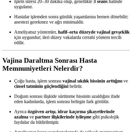
İşlem süresi 20–30 dakika olup, genellikle
3 seans
halinde
uygulanır.
Hastalar işlemden sonra günlük yaşamlarına hemen dönebilir;
anestezi gerekmez ve ağrı minimaldir.
Ameliyatsız yöntemler,
hafif–orta düzeyde vajinal gevşeklik
için uygundur; ileri düzey vakalarda cerrahi yöntem tercih
edilir.
Vajina Daraltma Sonrası Hasta
Memnuniyetleri Nelerdir?
Çoğu hasta, işlem sonrası
vajinal sıkılık hissinin arttığını
ve
cinsel tatminin güçlendiğini
belirtir.
Doğum sonrası ilişkide sürtünme hissinin azaldığını ifade
eden kadınlarda, işlem sonrası belirgin fark görülür.
Ayrıca
özgüven artışı
,
idrar kaçırma şikayetlerinde
azalma
ve
partner ilişkilerinde iyileşme
gibi psikolojik
faydalar da bildirilmiştir.