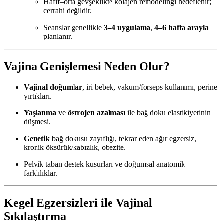
Hafif–orta gevşeklikte kolajen remodelingi hedeflenir;
cerrahi değildir.
Seanslar genellikle
3–4 uygulama
,
4–6 hafta arayla
planlanır.
Vajina Genişlemesi Neden Olur?
Vajinal doğumlar
, iri bebek, vakum/forseps kullanımı, perine
yırtıkları.
Yaşlanma
ve
östrojen azalması
ile bağ doku elastikiyetinin
düşmesi.
Genetik
bağ dokusu zayıflığı, tekrar eden ağır egzersiz,
kronik öksürük/kabızlık, obezite.
Pelvik taban destek kusurları ve doğumsal anatomik
farklılıklar.
Kegel Egzersizleri ile Vajinal
Sıkılaştırma