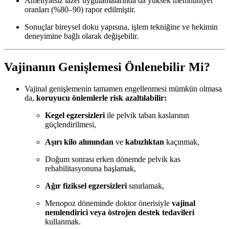
Ameliyatsız lazer uygulamalarında da yüksek memnuniyet
oranları (%80–90) rapor edilmiştir.
Sonuçlar bireysel doku yapısına, işlem tekniğine ve hekimin
deneyimine bağlı olarak değişebilir.
Vajinanın Genişlemesi Önlenebilir Mi?
Vajinal genişlemenin tamamen engellenmesi mümkün olmasa
da,
koruyucu önlemlerle risk azaltılabilir:
Kegel egzersizleri
ile pelvik taban kaslarının
güçlendirilmesi,
Aşırı kilo alımından
ve
kabızlıktan
kaçınmak,
Doğum sonrası erken dönemde pelvik kas
rehabilitasyonuna başlamak,
Ağır fiziksel egzersizleri
sınırlamak,
Menopoz döneminde doktor önerisiyle
vajinal
nemlendirici veya östrojen destek tedavileri
kullanmak.