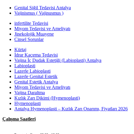
Genital Siğil Tedavisi Antalya
Vajinismus ( Vajinusmus )
infertilite Tedavisi
Miyom Tedavisi ve Ameliyatı
Jinekolojik Muayene
Cinsel Sorunlar
Kürtaj
İdrar Kaçırma Tedavisi
Vajina İç Dudak Estetiği (Labioplasti) Antalya
Labioplasti
Lazerle Labioplasti
Lazerle Genital Estetik
Genital Estetik Antalya
Miyom Tedavisi ve Ameliyatı
Vajina Daraltma
Kızlık Zarı Dikimi (Hymenoplasti)
Hymenoplasti
Antalya Hymenoplasti – Kızlık Zarı Onarımı, Fiyatları 2026
Çalışma Saatleri