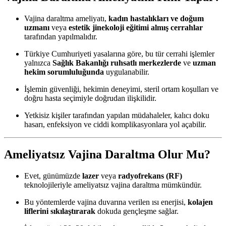
Vajina daraltma ameliyatı,
kadın hastalıkları ve doğum
uzmanı
veya
estetik jinekoloji eğitimi almış cerrahlar
tarafından yapılmalıdır.
Türkiye Cumhuriyeti yasalarına göre, bu tür cerrahi işlemler
yalnızca
Sağlık Bakanlığı ruhsatlı merkezlerde
ve
uzman
hekim sorumluluğunda
uygulanabilir.
İşlemin güvenliği, hekimin deneyimi, steril ortam koşulları ve
doğru hasta seçimiyle doğrudan ilişkilidir.
Yetkisiz kişiler tarafından yapılan müdahaleler, kalıcı doku
hasarı, enfeksiyon ve ciddi komplikasyonlara yol açabilir.
Ameliyatsız Vajina Daraltma Olur Mu?
Evet, günümüzde
lazer
veya
radyofrekans (RF)
teknolojileriyle ameliyatsız vajina daraltma mümkündür.
Bu yöntemlerde vajina duvarına verilen ısı enerjisi,
kolajen
liflerini sıkılaştırarak
dokuda gençleşme sağlar.