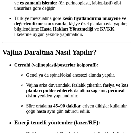
ve
eş zamanlı işlemler
(ör. perineoplasti, labioplasti) gibi
unsurlara göre değişir.
Türkiye mevzuatına göre
kesin fiyatlandırma muayene ve
değerlendirme sonrasında
, kişiye özel planlamayla yapılır;
bilgilendirme
Hasta Hakları Yönetmeliği
ve
KVKK
ilkelerine uygun şekilde yapılmalıdır.
Vajina Daraltma Nasıl Yapılır?
Cerrahi (vajinoplasti/posterior kolporafi):
Genel ya da spinal/lokal anestezi altında yapılır.
Vajina arka duvarındaki fazlalık çıkarılır,
fasiya ve kas
planları pülike edilerek
daraltma sağlanır;
perineal
cisim
yeniden yapılandırılır.
Süre ortalama
45–90 dakika
; eriyen dikişler kullanılır,
çoğu hasta aynı gün taburcu edilir.
Enerji temelli yöntemler (lazer/RF):