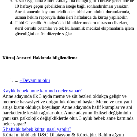
Yasal Uygulama Sınırı: Antalya’da olduğu gibi Türkiye genelinde de
10 haftayı geçen gebeliklerin isteğe bağlı sonlandırılması yasaktır.
Ancak annenin hayatını tehdit eden tıbbi zorunluluk durumlarında,
uzman hekim raporuyla daha ileri haftalarda da kürtaj yapılabilir.
Tıbbi Güvenlik: Antalya’daki klinikler modern ultrason cihazları,
steril cerrahi ortamlar ve tek kullanımlık medikal ekipmanlarla işlem
güvenliğini en üst düzeyde sağlar.
Kürtaj Anestezi Hakkında bilgilendirme
...
+Devamını oku
3 aylık bebek anne karnında neler yapar?
Anne adayında ilk 3 ayda meme ve süt bezleri oldukça gelişir ve
memede hassasiyet ve dolgunluk dönemi başlar. Meme ve ucu yani
artışa kısmı oldukça koyulaşır. Anne adayında hafif kramplar ve ani
hareketlerde keskin ağrılar olur. Anne adayının fiziksel değişiminin
yanı sıra psikolojik değişikliklerde olur. 3 aylık bebek anne karnında
neler yapar?
5 haftalık bebek kürtaj nasıl yapılır?
Kürtaj ın tıbbi adı D&C Dilatasyon & Küretajdır. Rahim ağzını