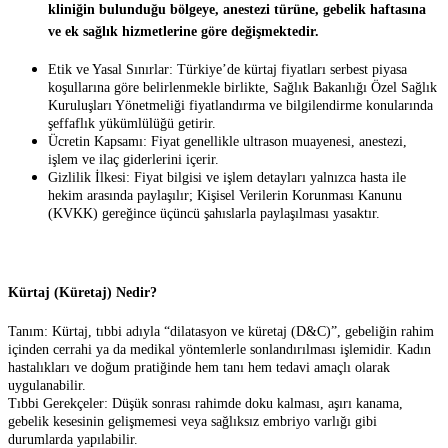
kliniğin bulunduğu bölgeye, anestezi türüne, gebelik haftasına
ve ek sağlık hizmetlerine göre değişmektedir.
Etik ve Yasal Sınırlar: Türkiye’de kürtaj fiyatları serbest piyasa
koşullarına göre belirlenmekle birlikte, Sağlık Bakanlığı Özel Sağlık
Kuruluşları Yönetmeliği fiyatlandırma ve bilgilendirme konularında
şeffaflık yükümlülüğü getirir.
Ücretin Kapsamı: Fiyat genellikle ultrason muayenesi, anestezi,
işlem ve ilaç giderlerini içerir.
Gizlilik İlkesi: Fiyat bilgisi ve işlem detayları yalnızca hasta ile
hekim arasında paylaşılır; Kişisel Verilerin Korunması Kanunu
(KVKK) gereğince üçüncü şahıslarla paylaşılması yasaktır.
Kürtaj (Küretaj) Nedir?
Tanım: Kürtaj, tıbbi adıyla “dilatasyon ve küretaj (D&C)”, gebeliğin rahim
içinden cerrahi ya da medikal yöntemlerle sonlandırılması işlemidir. Kadın
hastalıkları ve doğum pratiğinde hem tanı hem tedavi amaçlı olarak
uygulanabilir.
Tıbbi Gerekçeler: Düşük sonrası rahimde doku kalması, aşırı kanama,
gebelik kesesinin gelişmemesi veya sağlıksız embriyo varlığı gibi
durumlarda yapılabilir.