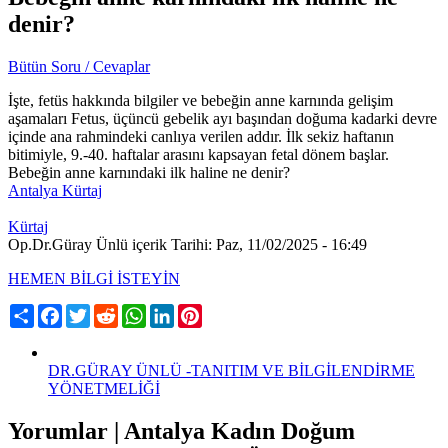
denir?
Bütün Soru / Cevaplar
İşte, fetüs hakkında bilgiler ve bebeğin anne karnında gelişim
aşamaları Fetus, üçüncü gebelik ayı başından doğuma kadarki devre
içinde ana rahmindeki canlıya verilen addır. İlk sekiz haftanın
bitimiyle, 9.-40. haftalar arasını kapsayan fetal dönem başlar.
Bebeğin anne karnındaki ilk haline ne denir?
Antalya Kürtaj
Kürtaj
Op.Dr.Güray Ünlü içerik Tarihi: Paz, 11/02/2025 - 16:49
HEMEN BİLGİ İSTEYİN
Share
Facebook
Twitter
Reddit
WhatsApp
LinkedIn
Pinterest
DR.GÜRAY ÜNLÜ -TANITIM VE BİLGİLENDİRME
YÖNETMELİĞİ
Yorumlar | Antalya Kadın Doğum