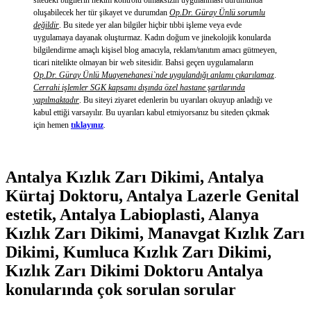
sitedeki bilgilerin hekim kontrolü olmaksızın uygulanması durumunda
oluşabilecek her tür şikayet ve durumdan
Op.Dr. Güray Ünlü sorumlu
değildir
. Bu sitede yer alan bilgiler hiçbir tıbbi işleme veya evde
uygulamaya dayanak oluşturmaz. Kadın doğum ve jinekolojik konularda
bilgilendirme amaçlı kişisel blog amacıyla, reklam/tanıtım amacı gütmeyen,
ticari nitelikte olmayan bir web sitesidir. Bahsi geçen uygulamaların
Op.Dr. Güray Ünlü Muayenehanesi`nde uygulandığı anlamı çıkarılamaz
.
Cerrahi işlemler SGK kapsamı dışında özel hastane şartlarında
yapılmaktadır
. Bu siteyi ziyaret edenlerin bu uyarıları okuyup anladığı ve
kabul ettiği varsayılır. Bu uyarıları kabul etmiyorsanız bu siteden çıkmak
için hemen
tıklayınız
.
Antalya Kızlık Zarı Dikimi, Antalya
Kürtaj Doktoru, Antalya Lazerle Genital
estetik, Antalya Labioplasti, Alanya
Kızlık Zarı Dikimi, Manavgat Kızlık Zarı
Dikimi, Kumluca Kızlık Zarı Dikimi,
Kızlık Zarı Dikimi Doktoru Antalya
konularında çok sorulan sorular