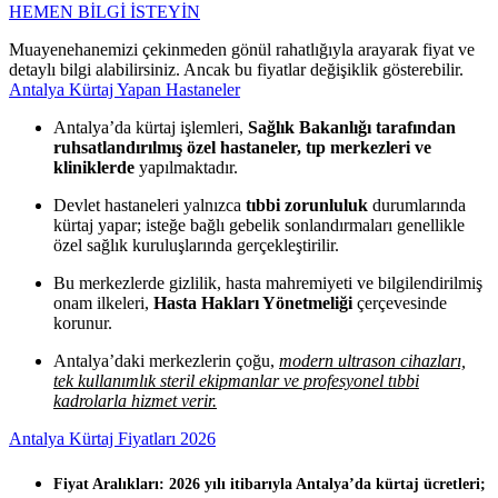
HEMEN BİLGİ İSTEYİN
Muayenehanemizi çekinmeden gönül rahatlığıyla arayarak fiyat ve
detaylı bilgi alabilirsiniz. Ancak bu fiyatlar değişiklik gösterebilir.
Antalya Kürtaj Yapan Hastaneler
Antalya’da kürtaj işlemleri,
Sağlık Bakanlığı tarafından
ruhsatlandırılmış özel hastaneler, tıp merkezleri ve
kliniklerde
yapılmaktadır.
Devlet hastaneleri yalnızca
tıbbi zorunluluk
durumlarında
kürtaj yapar; isteğe bağlı gebelik sonlandırmaları genellikle
özel sağlık kuruluşlarında gerçekleştirilir.
Bu merkezlerde gizlilik, hasta mahremiyeti ve bilgilendirilmiş
onam ilkeleri,
Hasta Hakları Yönetmeliği
çerçevesinde
korunur.
Antalya’daki merkezlerin çoğu,
modern ultrason cihazları,
tek kullanımlık steril ekipmanlar ve profesyonel tıbbi
kadrolarla hizmet verir.
Antalya Kürtaj Fiyatları 2026
Fiyat Aralıkları: 2026 yılı itibarıyla Antalya’da kürtaj ücretleri;