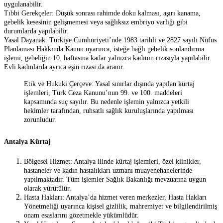
uygulanabilir.
Tıbbi Gerekçeler: Düşük sonrası rahimde doku kalması, aşırı kanama,
gebelik kesesinin gelişmemesi veya sağlıksız embriyo varlığı gibi
durumlarda yapılabilir.
Yasal Dayanak: Türkiye Cumhuriyeti’nde 1983 tarihli ve 2827 sayılı Nüfus
Planlaması Hakkında Kanun uyarınca, isteğe bağlı gebelik sonlandırma
işlemi, gebeliğin 10. haftasına kadar yalnızca kadının rızasıyla yapılabilir.
Evli kadınlarda ayrıca eşin rızası da aranır.
Etik ve Hukuki Çerçeve: Yasal sınırlar dışında yapılan kürtaj
işlemleri, Türk Ceza Kanunu’nun 99. ve 100. maddeleri
kapsamında suç sayılır. Bu nedenle işlemin yalnızca yetkili
hekimler tarafından, ruhsatlı sağlık kuruluşlarında yapılması
zorunludur.
Antalya Kürtaj
Bölgesel Hizmet: Antalya ilinde kürtaj işlemleri, özel klinikler,
hastaneler ve kadın hastalıkları uzmanı muayenehanelerinde
yapılmaktadır. Tüm işlemler Sağlık Bakanlığı mevzuatına uygun
olarak yürütülür.
Hasta Hakları: Antalya’da hizmet veren merkezler, Hasta Hakları
Yönetmeliği uyarınca kişisel gizlilik, mahremiyet ve bilgilendirilmiş
onam esaslarını gözetmekle yükümlüdür.