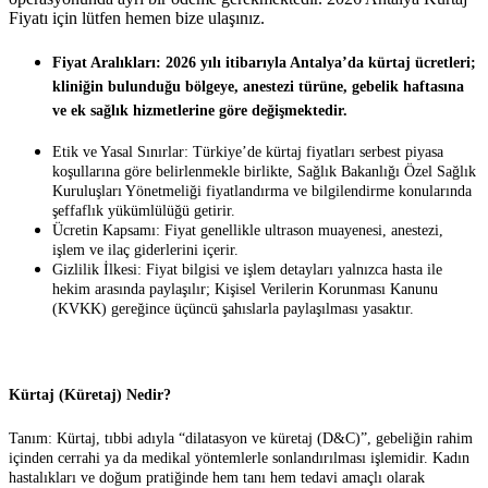
Fiyatı için lütfen hemen bize ulaşınız.
Fiyat Aralıkları: 2026 yılı itibarıyla Antalya’da kürtaj ücretleri;
kliniğin bulunduğu bölgeye, anestezi türüne, gebelik haftasına
ve ek sağlık hizmetlerine göre değişmektedir.
Etik ve Yasal Sınırlar: Türkiye’de kürtaj fiyatları serbest piyasa
koşullarına göre belirlenmekle birlikte, Sağlık Bakanlığı Özel Sağlık
Kuruluşları Yönetmeliği fiyatlandırma ve bilgilendirme konularında
şeffaflık yükümlülüğü getirir.
Ücretin Kapsamı: Fiyat genellikle ultrason muayenesi, anestezi,
işlem ve ilaç giderlerini içerir.
Gizlilik İlkesi: Fiyat bilgisi ve işlem detayları yalnızca hasta ile
hekim arasında paylaşılır; Kişisel Verilerin Korunması Kanunu
(KVKK) gereğince üçüncü şahıslarla paylaşılması yasaktır.
Kürtaj (Küretaj) Nedir?
Tanım: Kürtaj, tıbbi adıyla “dilatasyon ve küretaj (D&C)”, gebeliğin rahim
içinden cerrahi ya da medikal yöntemlerle sonlandırılması işlemidir. Kadın
hastalıkları ve doğum pratiğinde hem tanı hem tedavi amaçlı olarak