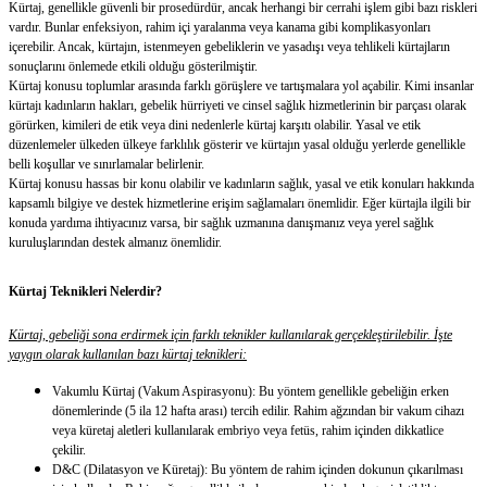
Kürtaj, genellikle güvenli bir prosedürdür, ancak herhangi bir cerrahi işlem gibi bazı riskleri
vardır. Bunlar enfeksiyon, rahim içi yaralanma veya kanama gibi komplikasyonları
içerebilir. Ancak, kürtajın, istenmeyen gebeliklerin ve yasadışı veya tehlikeli kürtajların
sonuçlarını önlemede etkili olduğu gösterilmiştir.
Kürtaj konusu toplumlar arasında farklı görüşlere ve tartışmalara yol açabilir. Kimi insanlar
kürtajı kadınların hakları, gebelik hürriyeti ve cinsel sağlık hizmetlerinin bir parçası olarak
görürken, kimileri de etik veya dini nedenlerle kürtaj karşıtı olabilir. Yasal ve etik
düzenlemeler ülkeden ülkeye farklılık gösterir ve kürtajın yasal olduğu yerlerde genellikle
belli koşullar ve sınırlamalar belirlenir.
Kürtaj konusu hassas bir konu olabilir ve kadınların sağlık, yasal ve etik konuları hakkında
kapsamlı bilgiye ve destek hizmetlerine erişim sağlamaları önemlidir. Eğer kürtajla ilgili bir
konuda yardıma ihtiyacınız varsa, bir sağlık uzmanına danışmanız veya yerel sağlık
kuruluşlarından destek almanız önemlidir.
Kürtaj Teknikleri Nelerdir?
Kürtaj, gebeliği sona erdirmek için farklı teknikler kullanılarak gerçekleştirilebilir. İşte
yaygın olarak kullanılan bazı kürtaj teknikleri:
Vakumlu Kürtaj (Vakum Aspirasyonu): Bu yöntem genellikle gebeliğin erken
dönemlerinde (5 ila 12 hafta arası) tercih edilir. Rahim ağzından bir vakum cihazı
veya küretaj aletleri kullanılarak embriyo veya fetüs, rahim içinden dikkatlice
çekilir.
D&C (Dilatasyon ve Küretaj): Bu yöntem de rahim içinden dokunun çıkarılması