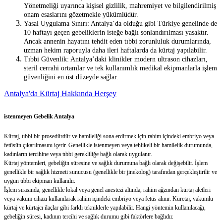
Yönetmeliği uyarınca kişisel gizlilik, mahremiyet ve bilgilendirilmiş
onam esaslarını gözetmekle yükümlüdür.
Yasal Uygulama Sınırı: Antalya’da olduğu gibi Türkiye genelinde de
10 haftayı geçen gebeliklerin isteğe bağlı sonlandırılması yasaktır.
Ancak annenin hayatını tehdit eden tıbbi zorunluluk durumlarında,
uzman hekim raporuyla daha ileri haftalarda da kürtaj yapılabilir.
Tıbbi Güvenlik: Antalya’daki klinikler modern ultrason cihazları,
steril cerrahi ortamlar ve tek kullanımlık medikal ekipmanlarla işlem
güvenliğini en üst düzeyde sağlar.
Antalya'da Kürtaj Hakkında Herşey
istenmeyen Gebelik Antalya
Kürtaj, tıbbi bir prosedürdür ve hamileliği sona erdirmek için rahim içindeki embriyo veya
fetüsün çıkarılmasını içerir. Genellikle istenmeyen veya tehlikeli bir hamilelik durumunda,
kadınların tercihine veya tıbbi gerekliliğe bağlı olarak uygulanır.
Kürtaj yöntemleri, gebeliğin süresine ve sağlık durumuna bağlı olarak değişebilir. İşlem
genellikle bir sağlık hizmeti sunucusu (genellikle bir jinekolog) tarafından gerçekleştirilir ve
uygun tıbbi ekipman kullanılır.
İşlem sırasında, genellikle lokal veya genel anestezi altında, rahim ağzından kürtaj aletleri
veya vakum cihazı kullanılarak rahim içindeki embriyo veya fetüs alınır. Küretaj, vakumlu
kürtaj ve kürtajcı ilaçlar gibi farklı tekniklerle yapılabilir. Hangi yöntemin kullanılacağı,
gebeliğin süresi, kadının tercihi ve sağlık durumu gibi faktörlere bağlıdır.