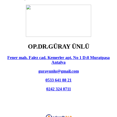
OP.DR.GÜRAY ÜNLÜ
Fener mah. Falez cad. Kemerler apt. No 1 D:8 Muratpaşa
Antalya
gurayunlu@gmail.com
0533 641 88 21
0242 324 0711