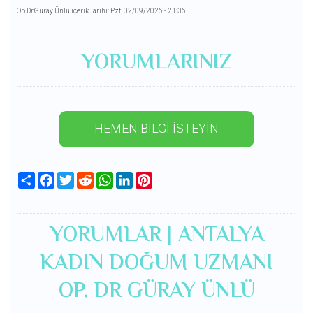
Op.Dr.Güray Ünlü içerik Tarihi: Pzt, 02/09/2026 - 21:36
YORUMLARINIZ
HEMEN BİLGİ İSTEYİN
Share
Facebook
Twitter
Reddit
WhatsApp
LinkedIn
Pinterest
YORUMLAR | ANTALYA
KADIN DOĞUM UZMANI
OP. DR GÜRAY ÜNLÜ