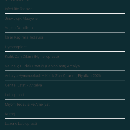
infertilite Tedavisi
Jinekolojik Muayene
Vajina Daraltma
İdrar Kaçırma Tedavisi
Hymenoplasti
Kızlık Zarı Dikimi (Hymenoplasti)
Vajina İç Dudak Estetiği (Labioplasti) Antalya
Antalya Hymenoplasti – Kızlık Zarı Onarımı, Fiyatları 2026
Genital Estetik Antalya
Labioplasti
Miyom Tedavisi ve Ameliyatı
Kürtaj
Lazerle Labioplasti