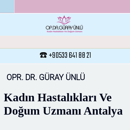
Ana içeriğe atla
☎️ +90533 641 88 21
OPR. DR. GÜRAY ÜNLÜ
Kadın Hastalıkları Ve
Doğum Uzmanı Antalya