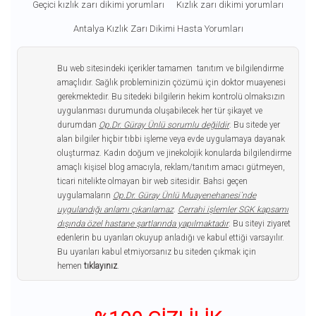
Geçici kızlık zarı dikimi yorumları
Kızlık zarı dikimi yorumları
Antalya Kızlık Zarı Dikimi Hasta Yorumları
Bu web sitesindeki içerikler tamamen tanıtım ve bilgilendirme
amaçlıdır. Sağlık probleminizin çözümü için doktor muayenesi
gerekmektedir. Bu sitedeki bilgilerin hekim kontrolü olmaksızın
uygulanması durumunda oluşabilecek her tür şikayet ve
durumdan
Op.Dr. Güray Ünlü sorumlu değildir
. Bu sitede yer
alan bilgiler hiçbir tıbbi işleme veya evde uygulamaya dayanak
oluşturmaz. Kadın doğum ve jinekolojik konularda bilgilendirme
amaçlı kişisel blog amacıyla, reklam/tanıtım amacı gütmeyen,
ticari nitelikte olmayan bir web sitesidir. Bahsi geçen
uygulamaların
Op.Dr. Güray Ünlü Muayenehanesi`nde
uygulandığı anlamı çıkarılamaz
.
Cerrahi işlemler SGK kapsamı
dışında özel hastane şartlarında yapılmaktadır
. Bu siteyi ziyaret
edenlerin bu uyarıları okuyup anladığı ve kabul ettiği varsayılır.
Bu uyarıları kabul etmiyorsanız bu siteden çıkmak için
hemen
tıklayınız
.