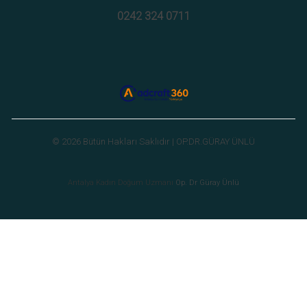
0242 324 0711
© 2026 Bütün Hakları Saklıdır | OP.DR.GÜRAY ÜNLÜ
Antalya Kadın Doğum Uzmanı
Op. Dr Güray Ünlü