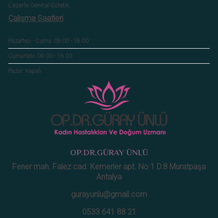
Lazerle Genital Estetik
Çalışma Saatleri
Pazartesi - Cuma: 09.00 - 18.00
Cumartesi: 09.00 - 16.00
Pazar: Kapalı
OP.DR.GÜRAY ÜNLÜ
Fener mah. Falez cad. Kemerler apt. No 1 D:8 Muratpaşa
Antalya
gurayunlu@gmail.com
0533 641 88 21