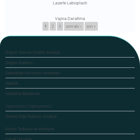
Lazerle Labioplasti
Vajina Daraltma
SAYFALAR
1
2
3
sonraki ›
son »
Doğum Sonrası Estetik Antalya
Doğum Doktoru
Gebelikten Korunma Yöntemleri
Gebelik
Gebelikte Beslenme
Vajinismus ( Vajinusmus )
Genital Siğil Tedavisi Antalya
Miyom Tedavisi ve Ameliyatı
Cinsel Sorunlar