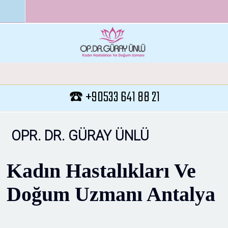
Ana içeriğe atla
☎️ +90533 641 88 21
OPR. DR. GÜRAY ÜNLÜ
Kadın Hastalıkları Ve
Doğum Uzmanı Antalya