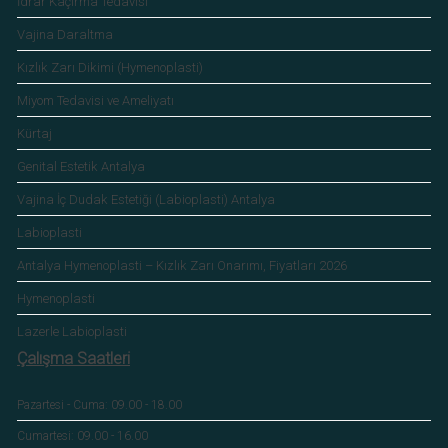
İdrar Kaçırma Tedavisi
Vajina Daraltma
Kızlık Zarı Dikimi (Hymenoplasti)
Miyom Tedavisi ve Ameliyatı
Kürtaj
Genital Estetik Antalya
Vajina İç Dudak Estetiği (Labioplasti) Antalya
Labioplasti
Antalya Hymenoplasti – Kızlık Zarı Onarımı, Fiyatları 2026
Hymenoplasti
Lazerle Labioplasti
Çalışma Saatleri
Pazartesi - Cuma: 09.00 - 18.00
Cumartesi: 09.00 - 16.00