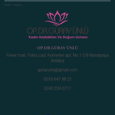
Pazar: Kapalı
OP.DR.GÜRAY ÜNLÜ
Fener mah. Falez cad. Kemerler apt. No 1 D:8 Muratpaşa
Antalya
gurayunlu@gmail.com
0533 641 88 21
0242 324 0711