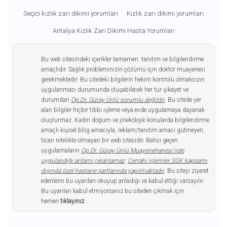
Geçici kızlık zarı dikimi yorumları
Kızlık zarı dikimi yorumları
Antalya Kızlık Zarı Dikimi Hasta Yorumları
Bu web sitesindeki içerikler tamamen tanıtım ve bilgilendirme
amaçlıdır. Sağlık probleminizin çözümü için doktor muayenesi
gerekmektedir. Bu sitedeki bilgilerin hekim kontrolü olmaksızın
uygulanması durumunda oluşabilecek her tür şikayet ve
durumdan
Op.Dr. Güray Ünlü sorumlu değildir
. Bu sitede yer
alan bilgiler hiçbir tıbbi işleme veya evde uygulamaya dayanak
oluşturmaz. Kadın doğum ve jinekolojik konularda bilgilendirme
amaçlı kişisel blog amacıyla, reklam/tanıtım amacı gütmeyen,
ticari nitelikte olmayan bir web sitesidir. Bahsi geçen
uygulamaların
Op.Dr. Güray Ünlü Muayenehanesi`nde
uygulandığı anlamı çıkarılamaz
.
Cerrahi işlemler SGK kapsamı
dışında özel hastane şartlarında yapılmaktadır
. Bu siteyi ziyaret
edenlerin bu uyarıları okuyup anladığı ve kabul ettiği varsayılır.
Bu uyarıları kabul etmiyorsanız bu siteden çıkmak için
hemen
tıklayınız
.