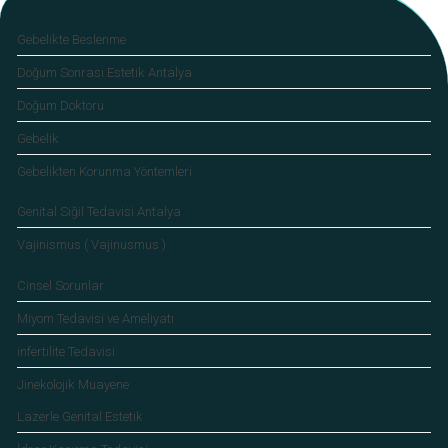
Gebelikte Beslenme
Doğum Sonrası Estetik Antalya
Doğum Doktoru
Gebelik
Gebelikten Korunma Yöntemleri
Genital Siğil Tedavisi Antalya
Vajinismus ( Vajinusmus )
Cinsel Sorunlar
Miyom Tedavisi ve Ameliyatı
infertilite Tedavisi
Jinekolojik Muayene
Lazerle Genital Estetik