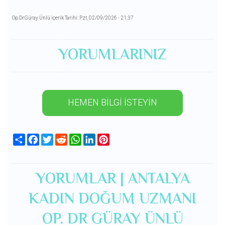
Op.Dr.Güray Ünlü içerik Tarihi: Pzt, 02/09/2026 - 21:37
YORUMLARINIZ
HEMEN BİLGİ İSTEYİN
Share
Facebook
Twitter
Reddit
WhatsApp
LinkedIn
Pinterest
YORUMLAR | ANTALYA
KADIN DOĞUM UZMANI
OP. DR GÜRAY ÜNLÜ