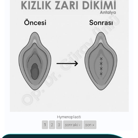
Hymenoplasti
SAYFALAR
1
2
3
sonraki ›
son »