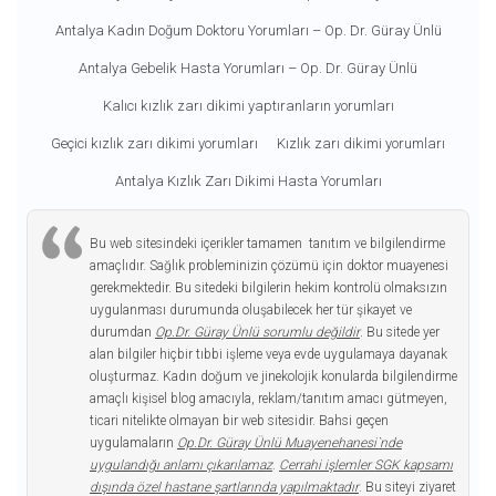
Antalya Kadın Doğum Doktoru Yorumları – Op. Dr. Güray Ünlü
Antalya Gebelik Hasta Yorumları – Op. Dr. Güray Ünlü
Kalıcı kızlık zarı dikimi yaptıranların yorumları
Geçici kızlık zarı dikimi yorumları
Kızlık zarı dikimi yorumları
Antalya Kızlık Zarı Dikimi Hasta Yorumları
Bu web sitesindeki içerikler tamamen tanıtım ve bilgilendirme
amaçlıdır. Sağlık probleminizin çözümü için doktor muayenesi
gerekmektedir. Bu sitedeki bilgilerin hekim kontrolü olmaksızın
uygulanması durumunda oluşabilecek her tür şikayet ve
durumdan
Op.Dr. Güray Ünlü sorumlu değildir
. Bu sitede yer
alan bilgiler hiçbir tıbbi işleme veya evde uygulamaya dayanak
oluşturmaz. Kadın doğum ve jinekolojik konularda bilgilendirme
amaçlı kişisel blog amacıyla, reklam/tanıtım amacı gütmeyen,
ticari nitelikte olmayan bir web sitesidir. Bahsi geçen
uygulamaların
Op.Dr. Güray Ünlü Muayenehanesi`nde
uygulandığı anlamı çıkarılamaz
.
Cerrahi işlemler SGK kapsamı
dışında özel hastane şartlarında yapılmaktadır
. Bu siteyi ziyaret