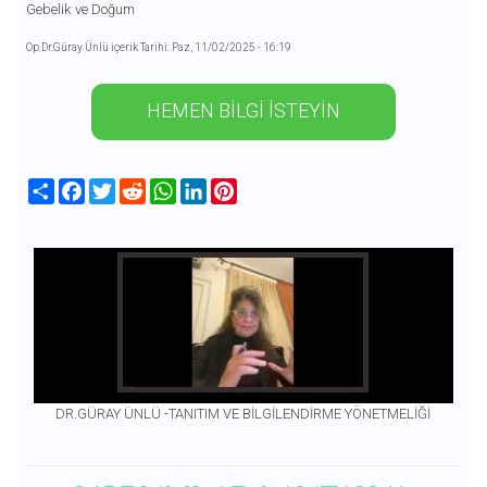
Gebelik ve Doğum
Op.Dr.Güray Ünlü içerik Tarihi: Paz, 11/02/2025 - 16:19
HEMEN BİLGİ İSTEYİN
Share
Facebook
Twitter
Reddit
WhatsApp
LinkedIn
Pinterest
DR.GÜRAY ÜNLÜ -TANITIM VE BİLGİLENDİRME YÖNETMELİĞİ