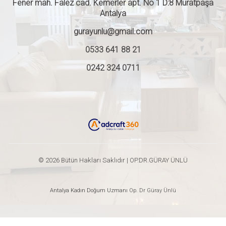
Fener mah. Falez cad. Kemerler apt. No 1 D:8 Muratpaşa
Antalya
gurayunlu@gmail.com
0533 641 88 21
0242 324 0711
© 2026 Bütün Hakları Saklıdır | OP.DR.GÜRAY ÜNLÜ
Antalya Kadın Doğum Uzmanı
Op. Dr Güray Ünlü