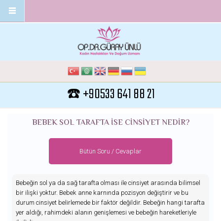
Ana içeriğe atla
☎️ +90533 641 88 21
BEBEK SOL TARAFTA İSE CINSIYET NEDIR?
Bütün Soru / Cevaplar
Bebeğin sol ya da sağ tarafta olması ile cinsiyet arasında bilimsel
bir ilişki yoktur. Bebek anne karnında pozisyon değiştirir ve bu
durum cinsiyet belirlemede bir faktör değildir. Bebeğin hangi tarafta
yer aldığı, rahimdeki alanın genişlemesi ve bebeğin hareketleriyle