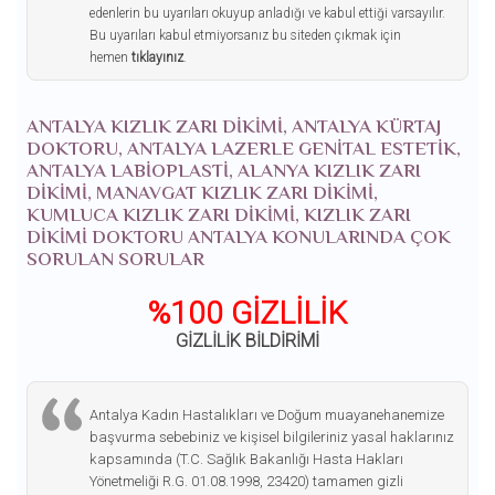
edenlerin bu uyarıları okuyup anladığı ve kabul ettiği varsayılır.
Bu uyarıları kabul etmiyorsanız bu siteden çıkmak için
hemen
tıklayınız
.
ANTALYA KIZLIK ZARI DIKIMI, ANTALYA KÜRTAJ
DOKTORU, ANTALYA LAZERLE GENITAL ESTETIK,
ANTALYA LABIOPLASTI, ALANYA KIZLIK ZARI
DIKIMI, MANAVGAT KIZLIK ZARI DIKIMI,
KUMLUCA KIZLIK ZARI DIKIMI, KIZLIK ZARI
DIKIMI DOKTORU ANTALYA KONULARINDA ÇOK
SORULAN SORULAR
%100 GİZLİLİK
GİZLİLİK BİLDİRİMİ
Antalya Kadın Hastalıkları ve Doğum muayanehanemize
başvurma sebebiniz ve kişisel bilgileriniz yasal haklarınız
kapsamında (T.C. Sağlık Bakanlığı Hasta Hakları
Yönetmeliği R.G. 01.08.1998, 23420) tamamen gizli