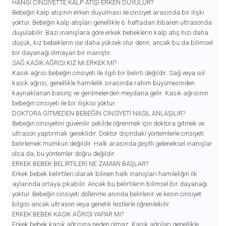
HANGI CINSIYETTE KALP ATIŞI ERKEN DUYULUR?
Bebeğin kalp atışının erken duyulması ile cinsiyet arasında bir ilişki
yoktur. Bebeğin kalp atışları genellikle 6. haftadan itibaren ultrasonda
duyulabilir. Bazı inanışlara göre erkek bebeklerin kalp atış hızı daha
düşük, kız bebeklerin ise daha yüksek olur denir, ancak bu da bilimsel
bir dayanağı olmayan bir inanıştır.
SAĞ KASIK AĞRISI KIZ MI ERKEK MI?
Kasık ağrısı bebeğin cinsiyeti ile ilgili bir belirti değildir. Sağ veya sol
kasık ağrısı, genellikle hamilelik sırasında rahim büyümesinden
kaynaklanan basınç ve gerilmelerden meydana gelir. Kasık ağrısının
bebeğin cinsiyeti ile bir ilişkisi yoktur.
DOKTORA GITMEDEN BEBEĞIN CINSIYETI NASIL ANLAŞILIR?
Bebeğin cinsiyetini güvenilir şekilde öğrenmek için doktora gitmek ve
ultrason yaptırmak gereklidir. Doktor dışındaki yöntemlerle cinsiyeti
belirlemek mümkün değildir. Halk arasında çeşitli geleneksel inanışlar
olsa da, bu yöntemler doğru değildir.
ERKEK BEBEK BELIRTILERI NE ZAMAN BAŞLAR?
Erkek bebek belirtileri olarak bilinen halk inanışları hamileliğin ilk
aylarında ortaya çıkabilir. Ancak bu belirtilerin bilimsel bir dayanağı
yoktur. Bebeğin cinsiyeti döllenme anında belirlenir ve kesin cinsiyet
bilgisi ancak ultrason veya genetik testlerle öğrenilebilir.
ERKEK BEBEK KASIK AĞRISI YAPAR MI?
Erkek bebek kasık ağrısına neden olmaz. Kasık ağrıları genellikle