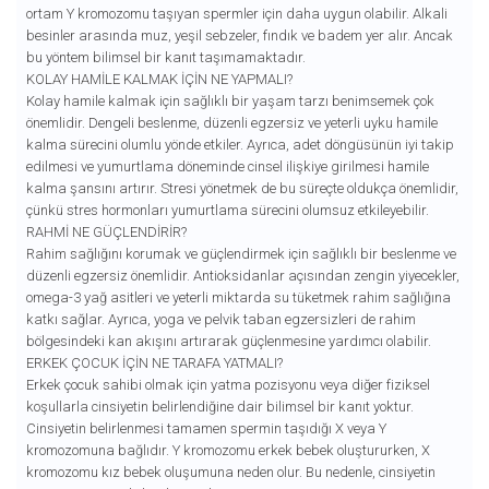
ortam Y kromozomu taşıyan spermler için daha uygun olabilir. Alkali
besinler arasında muz, yeşil sebzeler, fındık ve badem yer alır. Ancak
bu yöntem bilimsel bir kanıt taşımamaktadır.
KOLAY HAMILE KALMAK İÇIN NE YAPMALI?
Kolay hamile kalmak için sağlıklı bir yaşam tarzı benimsemek çok
önemlidir. Dengeli beslenme, düzenli egzersiz ve yeterli uyku hamile
kalma sürecini olumlu yönde etkiler. Ayrıca, adet döngüsünün iyi takip
edilmesi ve yumurtlama döneminde cinsel ilişkiye girilmesi hamile
kalma şansını artırır. Stresi yönetmek de bu süreçte oldukça önemlidir,
çünkü stres hormonları yumurtlama sürecini olumsuz etkileyebilir.
RAHMI NE GÜÇLENDIRIR?
Rahim sağlığını korumak ve güçlendirmek için sağlıklı bir beslenme ve
düzenli egzersiz önemlidir. Antioksidanlar açısından zengin yiyecekler,
omega-3 yağ asitleri ve yeterli miktarda su tüketmek rahim sağlığına
katkı sağlar. Ayrıca, yoga ve pelvik taban egzersizleri de rahim
bölgesindeki kan akışını artırarak güçlenmesine yardımcı olabilir.
ERKEK ÇOCUK İÇIN NE TARAFA YATMALI?
Erkek çocuk sahibi olmak için yatma pozisyonu veya diğer fiziksel
koşullarla cinsiyetin belirlendiğine dair bilimsel bir kanıt yoktur.
Cinsiyetin belirlenmesi tamamen spermin taşıdığı X veya Y
kromozomuna bağlıdır. Y kromozomu erkek bebek oluştururken, X
kromozomu kız bebek oluşumuna neden olur. Bu nedenle, cinsiyetin