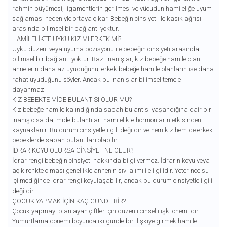
rahmin büyümesi, ligamentlerin gerilmesi ve vücudun hamileliğe uyum
sağlaması nedeniyle ortaya çıkar. Bebeğin cinsiyeti ile kasık ağrısı
arasında bilimsel bir bağlantı yoktur.
HAMILELIKTE UYKU KIZ MI ERKEK MI?
Uyku düzeni veya uyuma pozisyonu ile bebeğin cinsiyeti arasında
bilimsel bir bağlantı yoktur. Bazı inanışlar, kız bebeğe hamile olan
annelerin daha az uyuduğunu, erkek bebeğe hamile olanların ise daha
rahat uyuduğunu söyler. Ancak bu inanışlar bilimsel temele
dayanmaz.
KIZ BEBEKTE MIDE BULANTISI OLUR MU?
Kız bebeğe hamile kalındığında sabah bulantısı yaşandığına dair bir
inanış olsa da, mide bulantıları hamilelikte hormonların etkisinden
kaynaklanır. Bu durum cinsiyetle ilgili değildir ve hem kız hem de erkek
bebeklerde sabah bulantıları olabilir.
İDRAR KOYU OLURSA CINSIYET NE OLUR?
İdrar rengi bebeğin cinsiyeti hakkında bilgi vermez. İdrarın koyu veya
açık renkte olması genellikle annenin sıvı alımı ile ilgilidir. Yeterince su
içilmediğinde idrar rengi koyulaşabilir, ancak bu durum cinsiyetle ilgili
değildir.
ÇOCUK YAPMAK İÇIN KAÇ GÜNDE BIR?
Çocuk yapmayı planlayan çiftler için düzenli cinsel ilişki önemlidir.
Yumurtlama dönemi boyunca iki günde bir ilişkiye girmek hamile