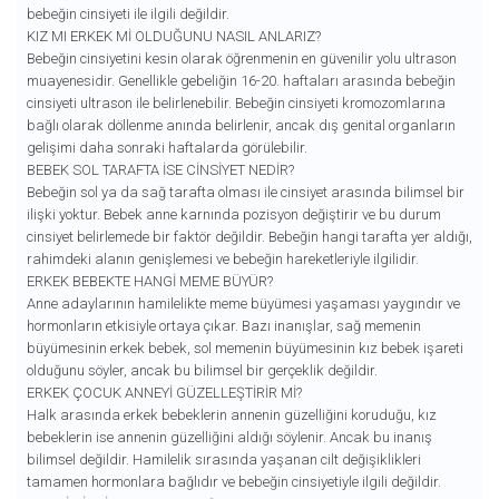
bebeğin cinsiyeti ile ilgili değildir.
KIZ MI ERKEK MI OLDUĞUNU NASIL ANLARIZ?
Bebeğin cinsiyetini kesin olarak öğrenmenin en güvenilir yolu ultrason
muayenesidir. Genellikle gebeliğin 16-20. haftaları arasında bebeğin
cinsiyeti ultrason ile belirlenebilir. Bebeğin cinsiyeti kromozomlarına
bağlı olarak döllenme anında belirlenir, ancak dış genital organların
gelişimi daha sonraki haftalarda görülebilir.
BEBEK SOL TARAFTA İSE CINSIYET NEDIR?
Bebeğin sol ya da sağ tarafta olması ile cinsiyet arasında bilimsel bir
ilişki yoktur. Bebek anne karnında pozisyon değiştirir ve bu durum
cinsiyet belirlemede bir faktör değildir. Bebeğin hangi tarafta yer aldığı,
rahimdeki alanın genişlemesi ve bebeğin hareketleriyle ilgilidir.
ERKEK BEBEKTE HANGI MEME BÜYÜR?
Anne adaylarının hamilelikte meme büyümesi yaşaması yaygındır ve
hormonların etkisiyle ortaya çıkar. Bazı inanışlar, sağ memenin
büyümesinin erkek bebek, sol memenin büyümesinin kız bebek işareti
olduğunu söyler, ancak bu bilimsel bir gerçeklik değildir.
ERKEK ÇOCUK ANNEYI GÜZELLEŞTIRIR MI?
Halk arasında erkek bebeklerin annenin güzelliğini koruduğu, kız
bebeklerin ise annenin güzelliğini aldığı söylenir. Ancak bu inanış
bilimsel değildir. Hamilelik sırasında yaşanan cilt değişiklikleri
tamamen hormonlara bağlıdır ve bebeğin cinsiyetiyle ilgili değildir.