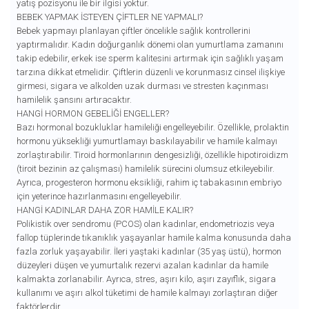
yatış pozisyonu ile bir ilgisi yoktur.
BEBEK YAPMAK İSTEYEN ÇIFTLER NE YAPMALI?
Bebek yapmayı planlayan çiftler öncelikle sağlık kontrollerini
yaptırmalıdır. Kadın doğurganlık dönemi olan yumurtlama zamanını
takip edebilir, erkek ise sperm kalitesini artırmak için sağlıklı yaşam
tarzına dikkat etmelidir. Çiftlerin düzenli ve korunmasız cinsel ilişkiye
girmesi, sigara ve alkolden uzak durması ve stresten kaçınması
hamilelik şansını artıracaktır.
HANGI HORMON GEBELIĞI ENGELLER?
Bazı hormonal bozukluklar hamileliği engelleyebilir. Özellikle, prolaktin
hormonu yüksekliği yumurtlamayı baskılayabilir ve hamile kalmayı
zorlaştırabilir. Tiroid hormonlarının dengesizliği, özellikle hipotiroidizm
(tiroit bezinin az çalışması) hamilelik sürecini olumsuz etkileyebilir.
Ayrıca, progesteron hormonu eksikliği, rahim iç tabakasının embriyo
için yeterince hazırlanmasını engelleyebilir.
HANGI KADINLAR DAHA ZOR HAMILE KALIR?
Polikistik over sendromu (PCOS) olan kadınlar, endometriozis veya
fallop tüplerinde tıkanıklık yaşayanlar hamile kalma konusunda daha
fazla zorluk yaşayabilir. İleri yaştaki kadınlar (35 yaş üstü), hormon
düzeyleri düşen ve yumurtalık rezervi azalan kadınlar da hamile
kalmakta zorlanabilir. Ayrıca, stres, aşırı kilo, aşırı zayıflık, sigara
kullanımı ve aşırı alkol tüketimi de hamile kalmayı zorlaştıran diğer
faktörlerdir.