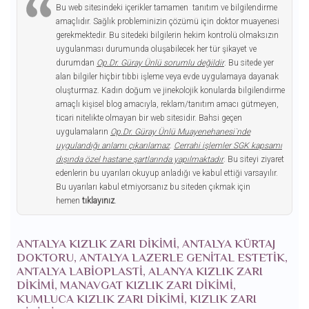
Bu web sitesindeki içerikler tamamen tanıtım ve bilgilendirme
amaçlıdır. Sağlık probleminizin çözümü için doktor muayenesi
gerekmektedir. Bu sitedeki bilgilerin hekim kontrolü olmaksızın
uygulanması durumunda oluşabilecek her tür şikayet ve
durumdan
Op.Dr. Güray Ünlü sorumlu değildir
. Bu sitede yer
alan bilgiler hiçbir tıbbi işleme veya evde uygulamaya dayanak
oluşturmaz. Kadın doğum ve jinekolojik konularda bilgilendirme
amaçlı kişisel blog amacıyla, reklam/tanıtım amacı gütmeyen,
ticari nitelikte olmayan bir web sitesidir. Bahsi geçen
uygulamaların
Op.Dr. Güray Ünlü Muayenehanesi`nde
uygulandığı anlamı çıkarılamaz
.
Cerrahi işlemler SGK kapsamı
dışında özel hastane şartlarında yapılmaktadır
. Bu siteyi ziyaret
edenlerin bu uyarıları okuyup anladığı ve kabul ettiği varsayılır.
Bu uyarıları kabul etmiyorsanız bu siteden çıkmak için
hemen
tıklayınız
.
ANTALYA KIZLIK ZARI DIKIMI, ANTALYA KÜRTAJ
DOKTORU, ANTALYA LAZERLE GENITAL ESTETIK,
ANTALYA LABIOPLASTI, ALANYA KIZLIK ZARI
DIKIMI, MANAVGAT KIZLIK ZARI DIKIMI,
KUMLUCA KIZLIK ZARI DIKIMI, KIZLIK ZARI