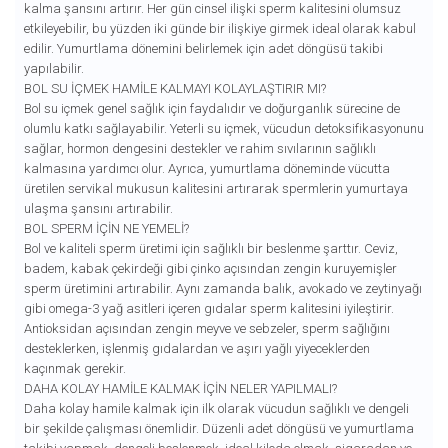
kalma şansını artırır. Her gün cinsel ilişki sperm kalitesini olumsuz
etkileyebilir, bu yüzden iki günde bir ilişkiye girmek ideal olarak kabul
edilir. Yumurtlama dönemini belirlemek için adet döngüsü takibi
yapılabilir.
BOL SU İÇMEK HAMILE KALMAYI KOLAYLAŞTIRIR MI?
Bol su içmek genel sağlık için faydalıdır ve doğurganlık sürecine de
olumlu katkı sağlayabilir. Yeterli su içmek, vücudun detoksifikasyonunu
sağlar, hormon dengesini destekler ve rahim sıvılarının sağlıklı
kalmasına yardımcı olur. Ayrıca, yumurtlama döneminde vücutta
üretilen servikal mukusun kalitesini artırarak spermlerin yumurtaya
ulaşma şansını artırabilir.
BOL SPERM İÇIN NE YEMELI?
Bol ve kaliteli sperm üretimi için sağlıklı bir beslenme şarttır. Ceviz,
badem, kabak çekirdeği gibi çinko açısından zengin kuruyemişler
sperm üretimini artırabilir. Aynı zamanda balık, avokado ve zeytinyağı
gibi omega-3 yağ asitleri içeren gıdalar sperm kalitesini iyileştirir.
Antioksidan açısından zengin meyve ve sebzeler, sperm sağlığını
desteklerken, işlenmiş gıdalardan ve aşırı yağlı yiyeceklerden
kaçınmak gerekir.
DAHA KOLAY HAMILE KALMAK İÇIN NELER YAPILMALI?
Daha kolay hamile kalmak için ilk olarak vücudun sağlıklı ve dengeli
bir şekilde çalışması önemlidir. Düzenli adet döngüsü ve yumurtlama