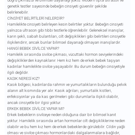
doğru çıkmazdı ve bilimsel dayanağı yoktu. Modern tıpta ultrason ve
genetik testler sayesinde bebeğin cinsiyeti güvenilir şekilde
belirlenebilir.
CINSIYET BELIRTILERI NELERDIR?
Hamilelikte cinsiyeti belirleyen kesin belirtiler yoktur. Bebeğin cinsiyeti
yalnızca ultrason gibi tıbbi testlerle öğrenilebilir. Geleneksel inanışlar,
karın şekli, sabah bulantıları, cilt değişiklikleri gibi belirtileri cinsiyetle
ilişkilendirir, ancak bunlar bilimsel dayanağı olmayan inanışlardır.
HANGI BEBEK SIVILCE YAPAR?
Hamilelik sırasında sivilce çıkması, vücuttaki hormon seviyelerindeki
değişikliklerden kaynaklanır. Hem kız hem de erkek bebek taşıyan
kadınlar hamilelikte sivilce yaşayabilir. Bu durum bebeğin cinsiyetiyle
ilgili değildir.
KASIK NERESI KIZ?
Kasık bölgesi, kadınlarda rahmin ve yumurtalıkların bulunduğu pelvik
alanın alt kısmında yer alır. Kasık ağrıları, yumurtalık kistleri,
enfeksiyonlar ya da kas gerilmeleri gibi durumlarla ilişkili olabilir,
ancak cinsiyetle bir ilgisi yoktur.
ERKEK BEBEK SIVILCE YAPAR MI?
Erkek bebeklerin sivilceye neden olduğuna dair bir bilimsel kanıt
yoktur. Hamilelik sırasında artan hormonlar cilt değişikliklerine neden
olabilir ve bu hem kız hem de erkek bebeklerde görülebilir. Cildin yağlı
olması ve sivilce çıkması hormonlardaki dalgalanmalara bağlıdır,