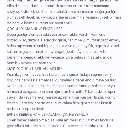
takibi yapmak, dengeli beslenmek, ideal kiloda olmak, sigaradan ve
alkolden uzak durmak hamilelik şansını artırır. Stresi minimum
seviyeye indirmek de önemlidir, çünkü stres hormonları doğurganlığı
olumsuz etkileyebilir. Ayrıca, partnerin sperm kalitesinin yüksek olması
da hamile kalma sürecini hızlandırabilir.
ÇOCUK OLMASINI NE ENGELLER?
Doğurganlığı olumsuz etkileyen birçok faktör vardır. Hormonal
bozukluklar, düzensiz adet döngüsü, rahim ve yumurtalık problemleri,
fallop tüplerinin tıkanıklığı, aşırı kilo veya aşırı zayıflık, sigara ve alkol
kullanımı çocuk sahibi olmayı engelleyebilir. Ayrıca, stres, kötü
beslenme, genetik faktörler ve cinsel yolla bulaşan hastalıklar da
hamile kalmayı zorlaştırabilir.
KISIR OLDUĞU NASIL ANLAŞILIR?
Kısırlık, çiftlerin düzenli ve korunmasız cinsel ilişkiye rağmen bir yıl
boyunca hamile kalamaması durumunda değerlendirilmeye başlar.
Kadınlarda, düzensiz adet döngüsü, yumurtlama problemleri veya
hormonal dengesizlikler kısırlığın işareti olabilir. Erkeklerde ise sperm
sayısında veya hareketliliğinde azalma, kısırlığın belirtisidir. Hormon
testleri, ultrason, sperm analizi ve rahim filmi gibi testlerle kısırlık
nedenleri tespit edilebilir.
ERKEK BEBEĞE HAMILE KALMAK İÇIN NE YEMELI?
Erkek bebek sahibi olma olasılığını artırmak için, Shettles teorisine
göre alkali bir diyet önerilmektedir. Bu teoriye göre daha alkali bir