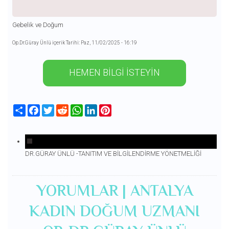
Gebelik ve Doğum
Op.Dr.Güray Ünlü içerik Tarihi: Paz, 11/02/2025 - 16:19
HEMEN BİLGİ İSTEYİN
Share
Facebook
Twitter
Reddit
WhatsApp
LinkedIn
Pinterest
DR.GÜRAY ÜNLÜ -TANITIM VE BİLGİLENDİRME YÖNETMELİĞİ
YORUMLAR | ANTALYA
KADIN DOĞUM UZMANI