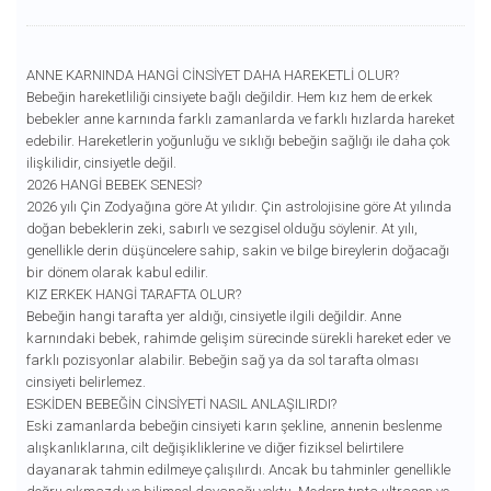
ANNE KARNINDA HANGI CINSIYET DAHA HAREKETLI OLUR?
Bebeğin hareketliliği cinsiyete bağlı değildir. Hem kız hem de erkek
bebekler anne karnında farklı zamanlarda ve farklı hızlarda hareket
edebilir. Hareketlerin yoğunluğu ve sıklığı bebeğin sağlığı ile daha çok
ilişkilidir, cinsiyetle değil.
2026 HANGI BEBEK SENESI?
2026 yılı Çin Zodyağına göre At yılıdır. Çin astrolojisine göre At yılında
doğan bebeklerin zeki, sabırlı ve sezgisel olduğu söylenir. At yılı,
genellikle derin düşüncelere sahip, sakin ve bilge bireylerin doğacağı
bir dönem olarak kabul edilir.
KIZ ERKEK HANGI TARAFTA OLUR?
Bebeğin hangi tarafta yer aldığı, cinsiyetle ilgili değildir. Anne
karnındaki bebek, rahimde gelişim sürecinde sürekli hareket eder ve
farklı pozisyonlar alabilir. Bebeğin sağ ya da sol tarafta olması
cinsiyeti belirlemez.
ESKIDEN BEBEĞIN CINSIYETI NASIL ANLAŞILIRDI?
Eski zamanlarda bebeğin cinsiyeti karın şekline, annenin beslenme
alışkanlıklarına, cilt değişikliklerine ve diğer fiziksel belirtilere
dayanarak tahmin edilmeye çalışılırdı. Ancak bu tahminler genellikle