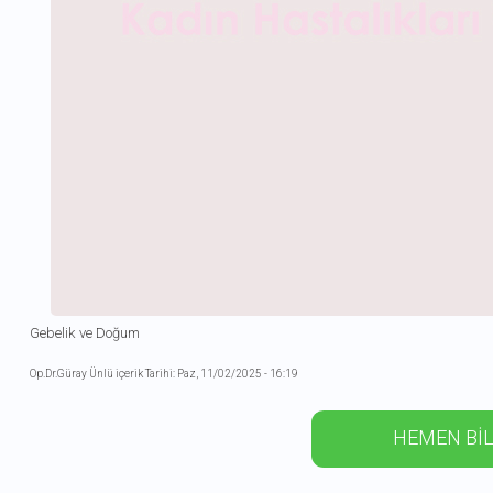
Gebelik ve Doğum
Op.Dr.Güray Ünlü içerik Tarihi: Paz, 11/02/2025 - 16:19
HEMEN BİL