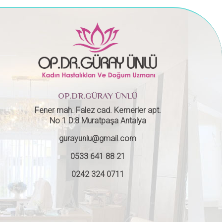
OP.DR.GÜRAY ÜNLÜ
Fener mah. Falez cad. Kemerler apt.
No 1 D:8 Muratpaşa Antalya
gurayunlu@gmail.com
0533 641 88 21
0242 324 0711