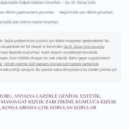
alya Kadın Doğum Doktoru Yorumları – Op. Dr. Güray Ünlü
 zarı dikimi yaptıranların yorumları
Geçici kızlık zarı dikimi yorumları
a Kızlık Zarı Dikimi Hasta Yorumları
dır. Sağlık probleminizin çözümü için doktor muayenesi gerekmektedir. Bu
 oluşabilecek her tür şikayet ve durumdan
Op.Dr. Güray Ünlü sorumlu
gulamaya dayanak oluşturmaz. Kadın doğum ve jinekolojik konularda
yen, ticari nitelikte olmayan bir web sitesidir. Bahsi geçen uygulamaların
az
.
Cerrahi işlemler SGK kapsamı dışında özel hastane şartlarında
ve kabul ettiği varsayılır. Bu uyarıları kabul etmiyorsanız bu siteden çıkmak için
KTORU, ANTALYA LAZERLE GENITAL ESTETIK,
, MANAVGAT KIZLIK ZARI DIKIMI, KUMLUCA KIZLIK
LYA KONULARINDA ÇOK SORULAN SORULAR