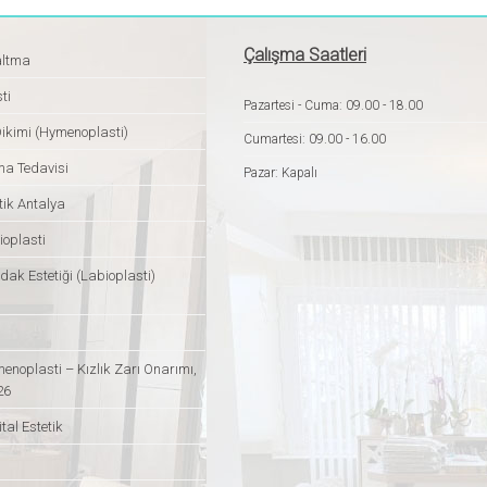
Çalışma Saatleri
altma
ti
Pazartesi - Cuma: 09.00 - 18.00
Dikimi (Hymenoplasti)
Cumartesi: 09.00 - 16.00
ma Tedavisi
Pazar: Kapalı
tik Antalya
ioplasti
dak Estetiği (Labioplasti)
enoplasti – Kızlık Zarı Onarımı,
26
tal Estetik