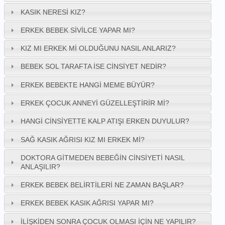
KASIK NERESI KIZ?
ERKEK BEBEK SIVILCE YAPAR MI?
KIZ MI ERKEK MI OLDUĞUNU NASIL ANLARIZ?
BEBEK SOL TARAFTA İSE CINSIYET NEDIR?
ERKEK BEBEKTE HANGI MEME BÜYÜR?
ERKEK ÇOCUK ANNEYI GÜZELLEŞTIRIR MI?
HANGI CINSIYETTE KALP ATIŞI ERKEN DUYULUR?
SAĞ KASIK AĞRISI KIZ MI ERKEK MI?
DOKTORA GITMEDEN BEBEĞIN CINSIYETI NASIL
ANLAŞILIR?
ERKEK BEBEK BELIRTILERI NE ZAMAN BAŞLAR?
ERKEK BEBEK KASIK AĞRISI YAPAR MI?
İLIŞKIDEN SONRA ÇOCUK OLMASI İÇIN NE YAPILIR?