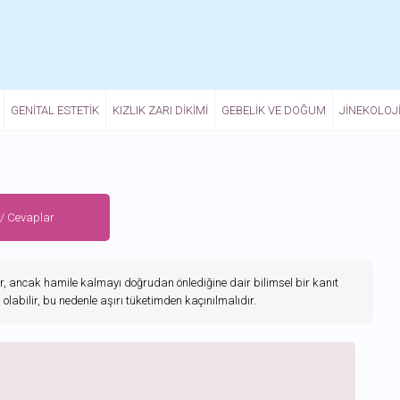
GENITAL ESTETIK
KIZLIK ZARI DIKIMI
GEBELIK VE DOĞUM
JINEKOLOJ
 / Cevaplar
ir, ancak hamile kalmayı doğrudan önlediğine dair bilimsel bir kanıt
 olabilir, bu nedenle aşırı tüketimden kaçınılmalıdır.