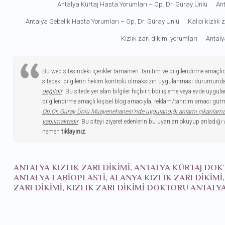
Antalya Kürtaj Hasta Yorumları – Op. Dr. Güray Ünlü
Ant
Antalya Gebelik Hasta Yorumları – Op. Dr. Güray Ünlü
Kalıcı kızlık
Kızlık zarı dikimi yorumları
Antaly
Bu web sitesindeki içerikler tamamen tanıtım ve bilgilendirme amaçlı
sitedeki bilgilerin hekim kontrolü olmaksızın uygulanması durumunda
değildir
. Bu sitede yer alan bilgiler hiçbir tıbbi işleme veya evde uy
bilgilendirme amaçlı kişisel blog amacıyla, reklam/tanıtım amacı gütme
Op.Dr. Güray Ünlü Muayenehanesi`nde uygulandığı anlamı çıkarılam
yapılmaktadır
. Bu siteyi ziyaret edenlerin bu uyarıları okuyup anladığı 
hemen
tıklayınız
.
ANTALYA KIZLIK ZARI DIKIMI, ANTALYA KÜRTAJ DO
ANTALYA LABIOPLASTI, ALANYA KIZLIK ZARI DIKIMI
ZARI DIKIMI, KIZLIK ZARI DIKIMI DOKTORU ANTA