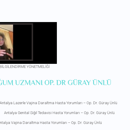
 BİLGİLENDİRME YÖNETMELİĞİ
ĞUM UZMANI OP. DR GÜRAY ÜNLÜ
Antalya Lazerle Vajina Daraltma Hasta Yorumları – Op. Dr. Güray Ünlü
Antalya Genital Siğil Tedavisi Hasta Yorumları – Op. Dr. Güray Ünlü
ntalya Vajina Daraltma Hasta Yorumları – Op. Dr. Güray Ünlü