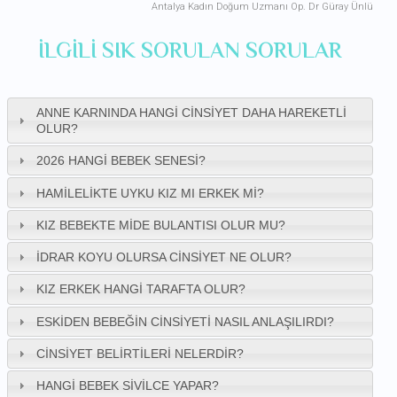
Antalya Kadın Doğum Uzmanı Op. Dr Güray Ünlü
ILGILI SIK SORULAN SORULAR
ANNE KARNINDA HANGI CINSIYET DAHA HAREKETLI
OLUR?
2026 HANGI BEBEK SENESI?
HAMILELIKTE UYKU KIZ MI ERKEK MI?
KIZ BEBEKTE MIDE BULANTISI OLUR MU?
İDRAR KOYU OLURSA CINSIYET NE OLUR?
KIZ ERKEK HANGI TARAFTA OLUR?
ESKIDEN BEBEĞIN CINSIYETI NASIL ANLAŞILIRDI?
CINSIYET BELIRTILERI NELERDIR?
HANGI BEBEK SIVILCE YAPAR?