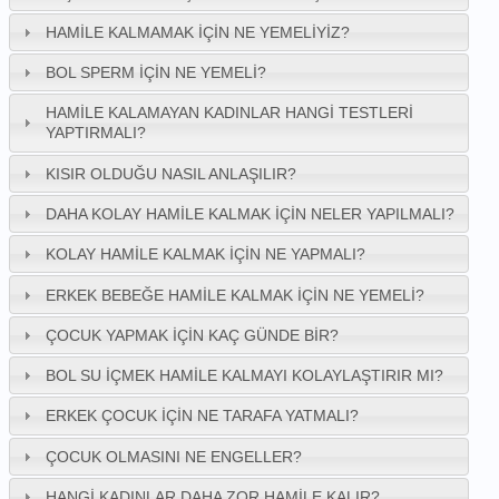
HAMILE KALMAMAK İÇIN NE YEMELIYIZ?
BOL SPERM İÇIN NE YEMELI?
HAMILE KALAMAYAN KADINLAR HANGI TESTLERI
YAPTIRMALI?
KISIR OLDUĞU NASIL ANLAŞILIR?
DAHA KOLAY HAMILE KALMAK İÇIN NELER YAPILMALI?
KOLAY HAMILE KALMAK İÇIN NE YAPMALI?
ERKEK BEBEĞE HAMILE KALMAK İÇIN NE YEMELI?
ÇOCUK YAPMAK İÇIN KAÇ GÜNDE BIR?
BOL SU İÇMEK HAMILE KALMAYI KOLAYLAŞTIRIR MI?
ERKEK ÇOCUK İÇIN NE TARAFA YATMALI?
ÇOCUK OLMASINI NE ENGELLER?
HANGI KADINLAR DAHA ZOR HAMILE KALIR?