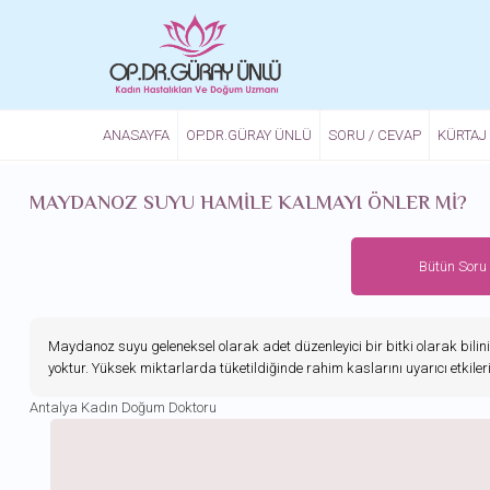
Ana içeriğe atla
ANASAYFA
OP.DR.GÜRAY ÜNLÜ
SORU / CEVAP
KÜRTAJ
MAYDANOZ SUYU HAMILE KALMAYI ÖNLER MI?
Bütün Soru
Maydanoz suyu geleneksel olarak adet düzenleyici bir bitki olarak bilin
yoktur. Yüksek miktarlarda tüketildiğinde rahim kaslarını uyarıcı etkileri
Antalya Kadın Doğum Doktoru