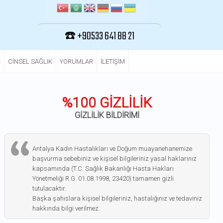
☎️ +90533 641 88 21
I
CINSEL SAĞLIK
YORUMLAR
ILETIŞIM
%100 GİZLİLİK
GİZLİLİK BİLDİRİMİ
Antalya Kadın Hastalıkları ve Doğum muayanehanemize
başvurma sebebiniz ve kişisel bilgileriniz yasal haklarınız
kapsamında (T.C. Sağlık Bakanlığı Hasta Hakları
Yönetmeliği R.G. 01.08.1998, 23420) tamamen gizli
tutulacaktır.
Başka şahıslara kişisel bilgileriniz, hastalığınız ve tedaviniz
hakkında bilgi verilmez.