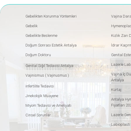
Gebelikten Korunma Yöntemleri
Vajina Dar
Gebelik
Hymenoplas
Gebelikte Beslenme
Kızlık Zarı 
Doğum Sonrası Estetik Antalya
İdrar Kaçır
Doğum Doktoru
Genital Este
Lazerle Lab
Genital Siğil Tedavisi Antalya
Vajina İç Du
Vajinismus ( Vajinusmus )
Antalya
infertilite Tedavisi
Kürtaj
Jinekolojik Muayene
Antalya Hym
Fiyatları 20
Miyom Tedavisi ve Ameliyatı
Lazerle Geni
Cinsel Sorunlar
Labioplasti