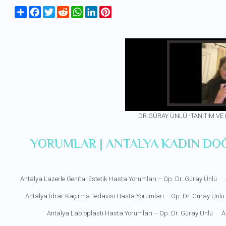
Share
Facebook
Twitter
Reddit
WhatsApp
LinkedIn
Pinterest
DR.GÜRAY ÜNLÜ -TANITIM VE
YORUMLAR | ANTALYA KADIN DO
Antalya Lazerle Genital Estetik Hasta Yorumları – Op. Dr. Güray Ünlü
Antalya İdrar Kaçırma Tedavisi Hasta Yorumları – Op. Dr. Güray Ünlü
Antalya Labioplasti Hasta Yorumları – Op. Dr. Güray Ünlü
A