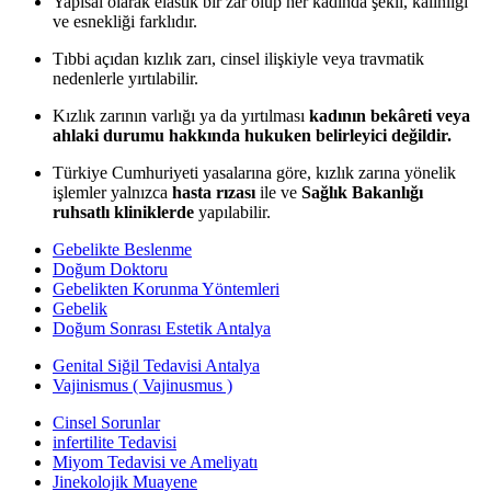
Yapısal olarak elastik bir zar olup her kadında şekli, kalınlığı
ve esnekliği farklıdır.
Tıbbi açıdan kızlık zarı, cinsel ilişkiyle veya travmatik
nedenlerle yırtılabilir.
Kızlık zarının varlığı ya da yırtılması
kadının bekâreti veya
ahlaki durumu hakkında hukuken belirleyici değildir.
Türkiye Cumhuriyeti yasalarına göre, kızlık zarına yönelik
işlemler yalnızca
hasta rızası
ile ve
Sağlık Bakanlığı
ruhsatlı kliniklerde
yapılabilir.
Gebelikte Beslenme
Doğum Doktoru
Gebelikten Korunma Yöntemleri
Gebelik
Doğum Sonrası Estetik Antalya
Genital Siğil Tedavisi Antalya
Vajinismus ( Vajinusmus )
Cinsel Sorunlar
infertilite Tedavisi
Miyom Tedavisi ve Ameliyatı
Jinekolojik Muayene