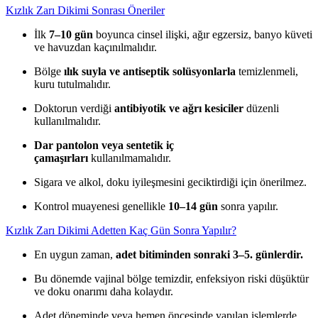
Kızlık Zarı Dikimi Sonrası Öneriler
İlk
7–10 gün
boyunca cinsel ilişki, ağır egzersiz, banyo küveti
ve havuzdan kaçınılmalıdır.
Bölge
ılık suyla ve antiseptik solüsyonlarla
temizlenmeli,
kuru tutulmalıdır.
Doktorun verdiği
antibiyotik ve ağrı kesiciler
düzenli
kullanılmalıdır.
Dar pantolon veya sentetik iç
çamaşırları
kullanılmamalıdır.
Sigara ve alkol, doku iyileşmesini geciktirdiği için önerilmez.
Kontrol muayenesi genellikle
10–14 gün
sonra yapılır.
Kızlık Zarı Dikimi Adetten Kaç Gün Sonra Yapılır?
En uygun zaman,
adet bitiminden sonraki 3–5. günlerdir.
Bu dönemde vajinal bölge temizdir, enfeksiyon riski düşüktür
ve doku onarımı daha kolaydır.
Adet döneminde veya hemen öncesinde yapılan işlemlerde