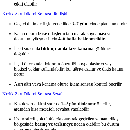
etkili olabilir.
Kızlık Zarı Dikimi Sonrası İlk İlişki
Geçici dikimde ilişki genellikle
3–7 gün
içinde planlanmalıdır.
Kalıcı dikimde ise dikişlerin tam olarak kaynaması ve
dokunun iyileşmesi için
4–6 hafta beklenmelidir.
İlişki sırasında
birkaç damla taze kanama
görülmesi
doğaldır.
İlişki öncesinde doktorun önerdiği kayganlaştırıcı veya
bitkisel yağlar kullanılabilir; bu, ağrıyı azaltır ve dikiş hattını
korur.
Aşırı ağrı veya kanama olursa işlem sonrası kontrol önerilir.
Kızlık Zarı Dikimi Sonrası Seyahat
Kızlık zarı dikimi sonrası
1–2 gün dinlenme
önerilir,
ardından kısa mesafeli seyahat yapılabilir.
Uzun süreli yolculuklarda oturarak geçirilen zaman, dikiş
bölgesinde
basınç ve terlemeye
neden olabilir; bu durum
iyileşmeyi geciktirebilir.