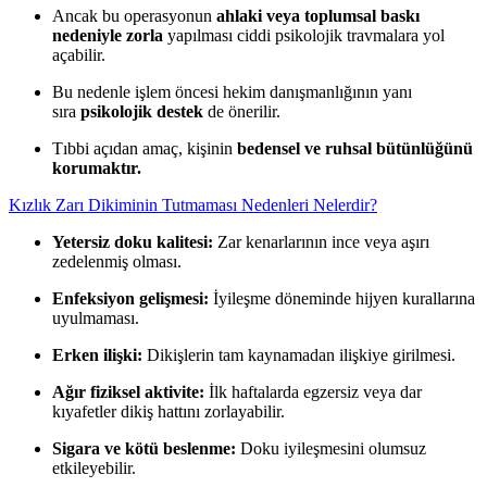
Ancak bu operasyonun
ahlaki veya toplumsal baskı
nedeniyle zorla
yapılması ciddi psikolojik travmalara yol
açabilir.
Bu nedenle işlem öncesi hekim danışmanlığının yanı
sıra
psikolojik destek
de önerilir.
Tıbbi açıdan amaç, kişinin
bedensel ve ruhsal bütünlüğünü
korumaktır.
Kızlık Zarı Dikiminin Tutmaması Nedenleri Nelerdir?
Yetersiz doku kalitesi:
Zar kenarlarının ince veya aşırı
zedelenmiş olması.
Enfeksiyon gelişmesi:
İyileşme döneminde hijyen kurallarına
uyulmaması.
Erken ilişki:
Dikişlerin tam kaynamadan ilişkiye girilmesi.
Ağır fiziksel aktivite:
İlk haftalarda egzersiz veya dar
kıyafetler dikiş hattını zorlayabilir.
Sigara ve kötü beslenme:
Doku iyileşmesini olumsuz
etkileyebilir.