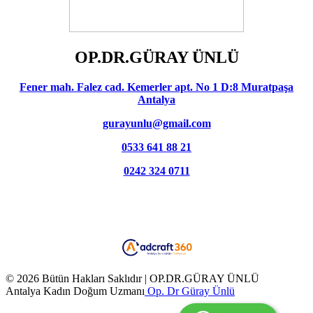
OP.DR.GÜRAY ÜNLÜ
Fener mah. Falez cad. Kemerler apt. No 1 D:8 Muratpaşa
Antalya
gurayunlu@gmail.com
0533 641 88 21
0242 324 0711
© 2026 Bütün Hakları Saklıdır | OP.DR.GÜRAY ÜNLÜ
Antalya Kadın Doğum Uzmanı
Op. Dr Güray Ünlü