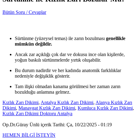
Bütün Soru / Cevaplar
Sürtünme (yüzeysel temas) ile zarın bozulması
genellikle
mümkün değildir.
Ancak zar açıklığı çok dar ve dokusu ince olan kişilerde,
yoğun baskılı sürtünmelerde yırtık oluşabilir.
Bu durum nadirdir ve her kadında anatomik farklılıklar
nedeniyle değişiklik gösterir.
Tam ilişki olmadan kanama görülmesi her zaman zarın
bozulduğu anlamına gelmez.
Kızlık Zarı Dikimi
,
Antalya Kızlık Zarı Dikimi
,
Alanya Kızlık Zarı
Dikimi
,
Manavgat Kızlık Zarı Dikimi
,
Kumluca Kızlık Zarı Dikimi
,
Kızlık Zarı Dikimi Doktoru Antalya
Op.Dr.Güray Ünlü içerik Tarihi: Ça, 10/22/2025 - 01:19
HEMEN BİLGİ İSTEYİN