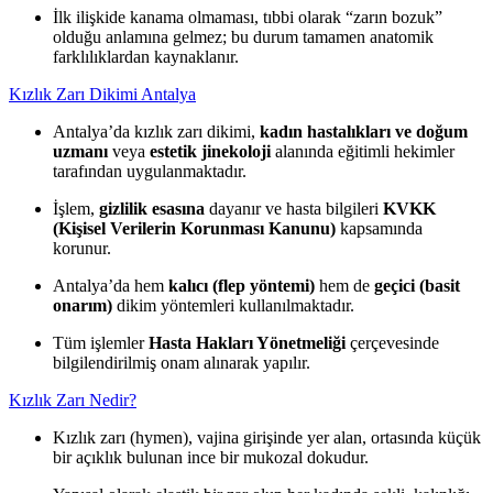
İlk ilişkide kanama olmaması, tıbbi olarak “zarın bozuk”
olduğu anlamına gelmez; bu durum tamamen anatomik
farklılıklardan kaynaklanır.
Kızlık Zarı Dikimi Antalya
Antalya’da kızlık zarı dikimi,
kadın hastalıkları ve doğum
uzmanı
veya
estetik jinekoloji
alanında eğitimli hekimler
tarafından uygulanmaktadır.
İşlem,
gizlilik esasına
dayanır ve hasta bilgileri
KVKK
(Kişisel Verilerin Korunması Kanunu)
kapsamında
korunur.
Antalya’da hem
kalıcı (flep yöntemi)
hem de
geçici (basit
onarım)
dikim yöntemleri kullanılmaktadır.
Tüm işlemler
Hasta Hakları Yönetmeliği
çerçevesinde
bilgilendirilmiş onam alınarak yapılır.
Kızlık Zarı Nedir?
Kızlık zarı (hymen), vajina girişinde yer alan, ortasında küçük
bir açıklık bulunan ince bir mukozal dokudur.