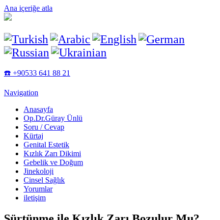
Ana içeriğe atla
☎️ +90533 641 88 21
Navigation
Anasayfa
Op.Dr.Güray Ünlü
Soru / Cevap
Kürtaj
Genital Estetik
Kızlık Zarı Dikimi
Gebelik ve Doğum
Jinekoloji
Cinsel Sağlık
Yorumlar
iletişim
Sürtünme ile Kızlık Zarı Bozulur Mu?