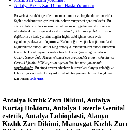
Kızlık zarı dikimi yorumları
Antalya Kızlık Zarı Dikimi Hasta Yorumları
Bu web sitesindeki içerikler tamamen tanıtım ve bilgilendirme amaçlıdır.
Sağlık probleminizin çözümü için doktor muayenesi gerekmektedir. Bu
sitedeki bilgilerin hekim kontrolü olmaksızın uygulanması durumunda
oluşabilecek her tür şikayet ve durumdan
Op.Dr. Güray Ünlü sorumlu
değildir
. Bu sitede yer alan bilgiler hiçbir tıbbi işleme veya evde
uygulamaya dayanak oluşturmaz. Kadın doğum ve jinekolojik konularda
bilgilendirme amaçlı kişisel blog amacıyla, reklam/tanıtım amacı gütmeyen,
ticari nitelikte olmayan bir web sitesidir. Bahsi geçen uygulamaların
Op.Dr. Güray Ünlü Muayenehanesi`nde uygulandığı anlamı çıkarılamaz
.
Cerrahi işlemler SGK kapsamı dışında özel hastane şartlarında
yapılmaktadır
. Bu siteyi ziyaret edenlerin bu uyarıları okuyup anladığı ve
kabul ettiği varsayılır. Bu uyarıları kabul etmiyorsanız bu siteden çıkmak
için hemen
tıklayınız
.
Antalya Kızlık Zarı Dikimi, Antalya
Kürtaj Doktoru, Antalya Lazerle Genital
estetik, Antalya Labioplasti, Alanya
Kızlık Zarı Dikimi, Manavgat Kızlık Zarı