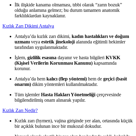
İlk ilişkide kanama olmaması, tıbbi olarak “zarın bozuk”
olduğu anlamına gelmez; bu durum tamamen anatomik
farklılıklardan kaynaklanır.
Kızlık Zarı Dikimi Antalya
Antalya’da kızlık zarı dikimi,
kadın hastalıkları ve doğum
uzmanı
veya
estetik jinekoloji
alanında eğitimli hekimler
tarafından uygulanmaktadır.
İşlem,
gizlilik esasına
dayanır ve hasta bilgileri
KVKK
(Kişisel Verilerin Korunması Kanunu)
kapsamında
korunur.
Antalya’da hem
kalıcı (flep yöntemi)
hem de
geçici (basit
onarım)
dikim yöntemleri kullanılmaktadır.
Tüm işlemler
Hasta Hakları Yönetmeliği
çerçevesinde
bilgilendirilmiş onam alınarak yapılır.
Kızlık Zarı Nedir?
Kızlık zarı (hymen), vajina girişinde yer alan, ortasında küçük
bir açıklık bulunan ince bir mukozal dokudur.