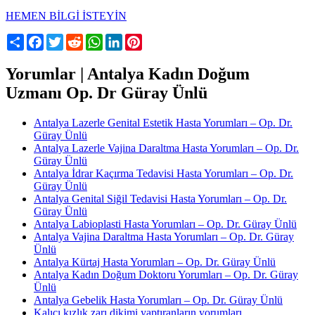
HEMEN BİLGİ İSTEYİN
Share
Facebook
Twitter
Reddit
WhatsApp
LinkedIn
Pinterest
Yorumlar | Antalya Kadın Doğum
Uzmanı Op. Dr Güray Ünlü
Antalya Lazerle Genital Estetik Hasta Yorumları – Op. Dr.
Güray Ünlü
Antalya Lazerle Vajina Daraltma Hasta Yorumları – Op. Dr.
Güray Ünlü
Antalya İdrar Kaçırma Tedavisi Hasta Yorumları – Op. Dr.
Güray Ünlü
Antalya Genital Siğil Tedavisi Hasta Yorumları – Op. Dr.
Güray Ünlü
Antalya Labioplasti Hasta Yorumları – Op. Dr. Güray Ünlü
Antalya Vajina Daraltma Hasta Yorumları – Op. Dr. Güray
Ünlü
Antalya Kürtaj Hasta Yorumları – Op. Dr. Güray Ünlü
Antalya Kadın Doğum Doktoru Yorumları – Op. Dr. Güray
Ünlü
Antalya Gebelik Hasta Yorumları – Op. Dr. Güray Ünlü
Kalıcı kızlık zarı dikimi yaptıranların yorumları