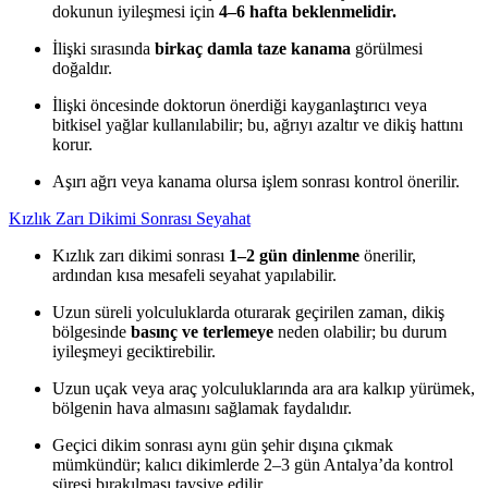
dokunun iyileşmesi için
4–6 hafta beklenmelidir.
İlişki sırasında
birkaç damla taze kanama
görülmesi
doğaldır.
İlişki öncesinde doktorun önerdiği kayganlaştırıcı veya
bitkisel yağlar kullanılabilir; bu, ağrıyı azaltır ve dikiş hattını
korur.
Aşırı ağrı veya kanama olursa işlem sonrası kontrol önerilir.
Kızlık Zarı Dikimi Sonrası Seyahat
Kızlık zarı dikimi sonrası
1–2 gün dinlenme
önerilir,
ardından kısa mesafeli seyahat yapılabilir.
Uzun süreli yolculuklarda oturarak geçirilen zaman, dikiş
bölgesinde
basınç ve terlemeye
neden olabilir; bu durum
iyileşmeyi geciktirebilir.
Uzun uçak veya araç yolculuklarında ara ara kalkıp yürümek,
bölgenin hava almasını sağlamak faydalıdır.
Geçici dikim sonrası aynı gün şehir dışına çıkmak
mümkündür; kalıcı dikimlerde 2–3 gün Antalya’da kontrol
süresi bırakılması tavsiye edilir.