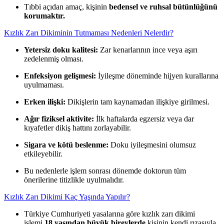
Tıbbi açıdan amaç, kişinin
bedensel ve ruhsal bütünlüğünü
korumaktır.
Kızlık Zarı Dikiminin Tutmaması Nedenleri Nelerdir?
Yetersiz doku kalitesi:
Zar kenarlarının ince veya aşırı
zedelenmiş olması.
Enfeksiyon gelişmesi:
İyileşme döneminde hijyen kurallarına
uyulmaması.
Erken ilişki:
Dikişlerin tam kaynamadan ilişkiye girilmesi.
Ağır fiziksel aktivite:
İlk haftalarda egzersiz veya dar
kıyafetler dikiş hattını zorlayabilir.
Sigara ve kötü beslenme:
Doku iyileşmesini olumsuz
etkileyebilir.
Bu nedenlerle işlem sonrası dönemde doktorun tüm
önerilerine titizlikle uyulmalıdır.
Kızlık Zarı Dikimi Kaç Yaşında Yapılır?
Türkiye Cumhuriyeti yasalarına göre kızlık zarı dikimi
işlemi
18 yaşından büyük bireylerde
kişinin kendi rızasıyla