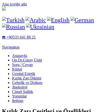
Ana içeriğe atla
☎️ +90533 641 88 21
Navigation
Anasayfa
Op.Dr.Güray Ünlü
Soru / Cevap
Kürtaj
Genital Estetik
Kızlık Zarı Dikimi
Gebelik ve Doğum
Jinekoloji
Cinsel Sağlık
Yorumlar
iletişim
Kızlık Zarı Çeşitleri ve Özellikleri