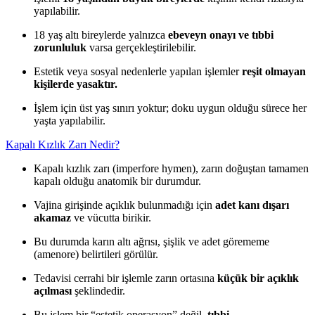
yapılabilir.
18 yaş altı bireylerde yalnızca
ebeveyn onayı ve tıbbi
zorunluluk
varsa gerçekleştirilebilir.
Estetik veya sosyal nedenlerle yapılan işlemler
reşit olmayan
kişilerde yasaktır.
İşlem için üst yaş sınırı yoktur; doku uygun olduğu sürece her
yaşta yapılabilir.
Kapalı Kızlık Zarı Nedir?
Kapalı kızlık zarı (imperfore hymen), zarın doğuştan tamamen
kapalı olduğu anatomik bir durumdur.
Vajina girişinde açıklık bulunmadığı için
adet kanı dışarı
akamaz
ve vücutta birikir.
Bu durumda karın altı ağrısı, şişlik ve adet görememe
(amenore) belirtileri görülür.
Tedavisi cerrahi bir işlemle zarın ortasına
küçük bir açıklık
açılması
şeklindedir.
Bu işlem bir “estetik operasyon” değil,
tıbbi