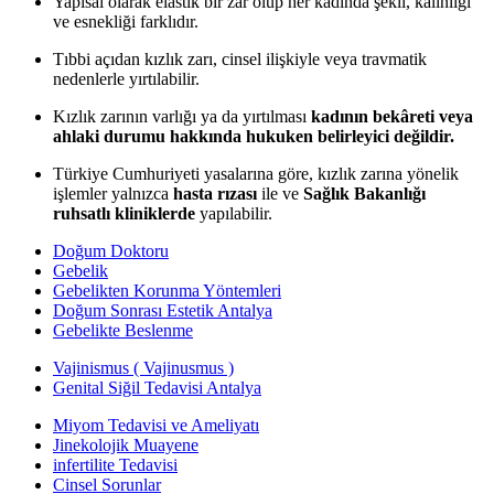
Yapısal olarak elastik bir zar olup her kadında şekli, kalınlığı
ve esnekliği farklıdır.
Tıbbi açıdan kızlık zarı, cinsel ilişkiyle veya travmatik
nedenlerle yırtılabilir.
Kızlık zarının varlığı ya da yırtılması
kadının bekâreti veya
ahlaki durumu hakkında hukuken belirleyici değildir.
Türkiye Cumhuriyeti yasalarına göre, kızlık zarına yönelik
işlemler yalnızca
hasta rızası
ile ve
Sağlık Bakanlığı
ruhsatlı kliniklerde
yapılabilir.
Doğum Doktoru
Gebelik
Gebelikten Korunma Yöntemleri
Doğum Sonrası Estetik Antalya
Gebelikte Beslenme
Vajinismus ( Vajinusmus )
Genital Siğil Tedavisi Antalya
Miyom Tedavisi ve Ameliyatı
Jinekolojik Muayene
infertilite Tedavisi
Cinsel Sorunlar