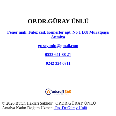
OP.DR.GÜRAY ÜNLÜ
Fener mah. Falez cad. Kemerler apt. No 1 D:8 Muratpaşa
Antalya
gurayunlu@gmail.com
0533 641 88 21
0242 324 0711
© 2026 Bütün Hakları Saklıdır | OP.DR.GÜRAY ÜNLÜ
Antalya Kadın Doğum Uzmanı
Op. Dr Güray Ünlü