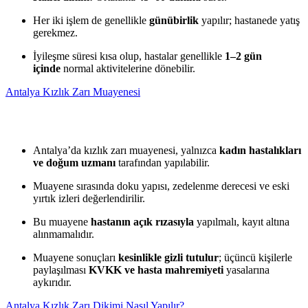
Her iki işlem de genellikle
günübirlik
yapılır; hastanede yatış
gerekmez.
İyileşme süresi kısa olup, hastalar genellikle
1–2 gün
içinde
normal aktivitelerine dönebilir.
Antalya Kızlık Zarı Muayenesi
Antalya’da kızlık zarı muayenesi, yalnızca
kadın hastalıkları
ve doğum uzmanı
tarafından yapılabilir.
Muayene sırasında doku yapısı, zedelenme derecesi ve eski
yırtık izleri değerlendirilir.
Bu muayene
hastanın açık rızasıyla
yapılmalı, kayıt altına
alınmamalıdır.
Muayene sonuçları
kesinlikle gizli tutulur
; üçüncü kişilerle
paylaşılması
KVKK ve hasta mahremiyeti
yasalarına
aykırıdır.
Antalya Kızlık Zarı Dikimi Nasıl Yapılır?