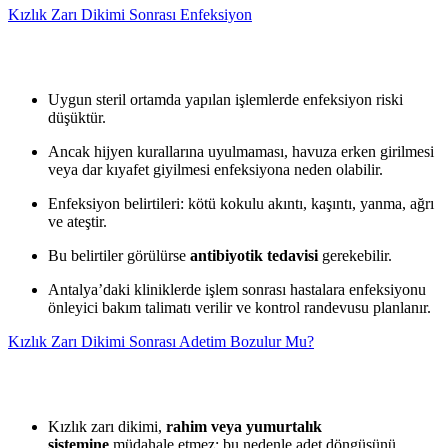
Kızlık Zarı Dikimi Sonrası Enfeksiyon
Uygun steril ortamda yapılan işlemlerde enfeksiyon riski
düşüktür.
Ancak hijyen kurallarına uyulmaması, havuza erken girilmesi
veya dar kıyafet giyilmesi enfeksiyona neden olabilir.
Enfeksiyon belirtileri: kötü kokulu akıntı, kaşıntı, yanma, ağrı
ve ateştir.
Bu belirtiler görülürse
antibiyotik tedavisi
gerekebilir.
Antalya’daki kliniklerde işlem sonrası hastalara enfeksiyonu
önleyici bakım talimatı verilir ve kontrol randevusu planlanır.
Kızlık Zarı Dikimi Sonrası Adetim Bozulur Mu?
Kızlık zarı dikimi,
rahim veya yumurtalık
sistemine
müdahale etmez; bu nedenle adet döngüsünü