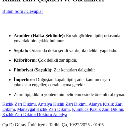
Bütün Soru / Cevaplar
Annüler (Halka Şeklinde):
En sık görülen tiptir; ortasında
yuvarlak bir açıklık bulunur.
Septalı:
Ortasında doku şeridi vardır, iki delikli yapıdadır.
Kribriform:
Çok delikli zar tipidir.
Fimbriyat (Saçaklı):
Zar kenarları dalgalıdır.
İmperfore:
Doğuştan kapalı tiptir; adet kanının dışarı
çıkmasını engeller, cerrahi açma gerekir.
Zarın tipi, dikim yönteminin belirlenmesinde önemli rol oynar.
Kızlık Zarı Dikimi
,
Antalya Kızlık Zarı Dikimi
,
Alanya Kızlık Zarı
Dikimi
,
Manavgat Kızlık Zarı Dikimi
,
Kumluca Kızlık Zarı Dikimi
,
Kızlık Zarı Dikimi Doktoru Antalya
Op.Dr.Güray Ünlü içerik Tarihi: Ça, 10/22/2025 - 01:05