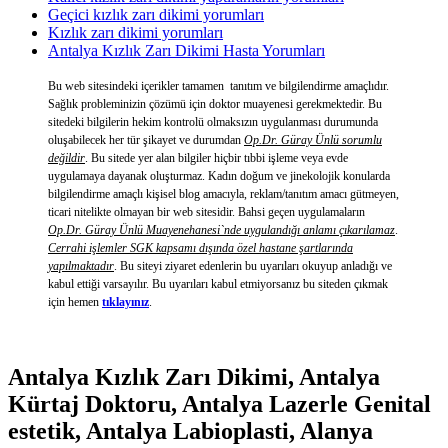
Geçici kızlık zarı dikimi yorumları
Kızlık zarı dikimi yorumları
Antalya Kızlık Zarı Dikimi Hasta Yorumları
Bu web sitesindeki içerikler tamamen tanıtım ve bilgilendirme amaçlıdır.
Sağlık probleminizin çözümü için doktor muayenesi gerekmektedir. Bu
sitedeki bilgilerin hekim kontrolü olmaksızın uygulanması durumunda
oluşabilecek her tür şikayet ve durumdan
Op.Dr. Güray Ünlü sorumlu
değildir
. Bu sitede yer alan bilgiler hiçbir tıbbi işleme veya evde
uygulamaya dayanak oluşturmaz. Kadın doğum ve jinekolojik konularda
bilgilendirme amaçlı kişisel blog amacıyla, reklam/tanıtım amacı gütmeyen,
ticari nitelikte olmayan bir web sitesidir. Bahsi geçen uygulamaların
Op.Dr. Güray Ünlü Muayenehanesi`nde uygulandığı anlamı çıkarılamaz
.
Cerrahi işlemler SGK kapsamı dışında özel hastane şartlarında
yapılmaktadır
. Bu siteyi ziyaret edenlerin bu uyarıları okuyup anladığı ve
kabul ettiği varsayılır. Bu uyarıları kabul etmiyorsanız bu siteden çıkmak
için hemen
tıklayınız
.
Antalya Kızlık Zarı Dikimi, Antalya
Kürtaj Doktoru, Antalya Lazerle Genital
estetik, Antalya Labioplasti, Alanya