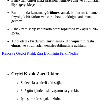
Esnek zar, cinsel ilişki sırasında genişleyebilir ve yırtılmadan
ilişki gerçekleşebilir.
Bu durumda
kanama görülmez
, ancak bu durum tamamen
fizyolojik bir farktır ve “zarın bozuk olduğu” anlamına
gelmez.
Esnek zara sahip kadınların oranı toplumda yaklaşık %20–
25’tir.
Tıbbi olarak bu durum,
zarın esnek lifli yapısının fazla
olması
ve yırtılmadan genişleyebilmesiyle açıklanır.
Kalıcı ve Geçici Kızlık Zarı Dikiminin Farkı Nedir?
Geçici Kızlık Zarı Dikim:
Sadece kısa süreli etki sağlar.
3–7 gün içinde ilişki yaşanması gerekir.
İyileşme süresi çok hızlıdır.