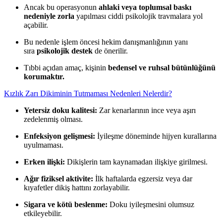
Ancak bu operasyonun
ahlaki veya toplumsal baskı
nedeniyle zorla
yapılması ciddi psikolojik travmalara yol
açabilir.
Bu nedenle işlem öncesi hekim danışmanlığının yanı
sıra
psikolojik destek
de önerilir.
Tıbbi açıdan amaç, kişinin
bedensel ve ruhsal bütünlüğünü
korumaktır.
Kızlık Zarı Dikiminin Tutmaması Nedenleri Nelerdir?
Yetersiz doku kalitesi:
Zar kenarlarının ince veya aşırı
zedelenmiş olması.
Enfeksiyon gelişmesi:
İyileşme döneminde hijyen kurallarına
uyulmaması.
Erken ilişki:
Dikişlerin tam kaynamadan ilişkiye girilmesi.
Ağır fiziksel aktivite:
İlk haftalarda egzersiz veya dar
kıyafetler dikiş hattını zorlayabilir.
Sigara ve kötü beslenme:
Doku iyileşmesini olumsuz
etkileyebilir.