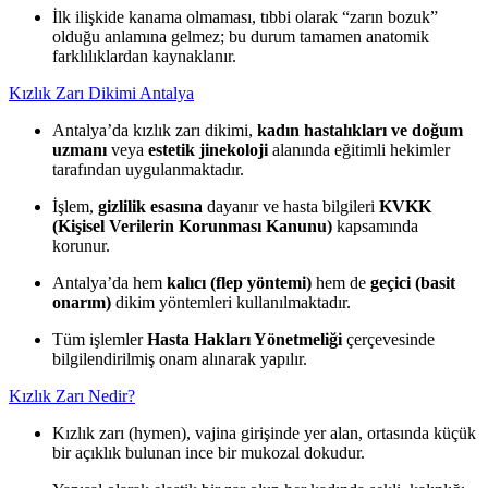
İlk ilişkide kanama olmaması, tıbbi olarak “zarın bozuk”
olduğu anlamına gelmez; bu durum tamamen anatomik
farklılıklardan kaynaklanır.
Kızlık Zarı Dikimi Antalya
Antalya’da kızlık zarı dikimi,
kadın hastalıkları ve doğum
uzmanı
veya
estetik jinekoloji
alanında eğitimli hekimler
tarafından uygulanmaktadır.
İşlem,
gizlilik esasına
dayanır ve hasta bilgileri
KVKK
(Kişisel Verilerin Korunması Kanunu)
kapsamında
korunur.
Antalya’da hem
kalıcı (flep yöntemi)
hem de
geçici (basit
onarım)
dikim yöntemleri kullanılmaktadır.
Tüm işlemler
Hasta Hakları Yönetmeliği
çerçevesinde
bilgilendirilmiş onam alınarak yapılır.
Kızlık Zarı Nedir?
Kızlık zarı (hymen), vajina girişinde yer alan, ortasında küçük
bir açıklık bulunan ince bir mukozal dokudur.