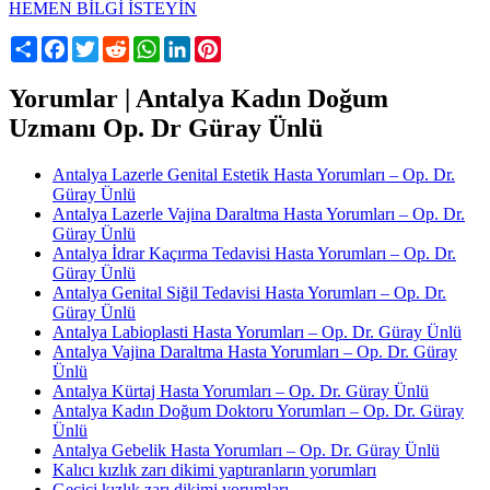
HEMEN BİLGİ İSTEYİN
Share
Facebook
Twitter
Reddit
WhatsApp
LinkedIn
Pinterest
Yorumlar | Antalya Kadın Doğum
Uzmanı Op. Dr Güray Ünlü
Antalya Lazerle Genital Estetik Hasta Yorumları – Op. Dr.
Güray Ünlü
Antalya Lazerle Vajina Daraltma Hasta Yorumları – Op. Dr.
Güray Ünlü
Antalya İdrar Kaçırma Tedavisi Hasta Yorumları – Op. Dr.
Güray Ünlü
Antalya Genital Siğil Tedavisi Hasta Yorumları – Op. Dr.
Güray Ünlü
Antalya Labioplasti Hasta Yorumları – Op. Dr. Güray Ünlü
Antalya Vajina Daraltma Hasta Yorumları – Op. Dr. Güray
Ünlü
Antalya Kürtaj Hasta Yorumları – Op. Dr. Güray Ünlü
Antalya Kadın Doğum Doktoru Yorumları – Op. Dr. Güray
Ünlü
Antalya Gebelik Hasta Yorumları – Op. Dr. Güray Ünlü
Kalıcı kızlık zarı dikimi yaptıranların yorumları
Geçici kızlık zarı dikimi yorumları