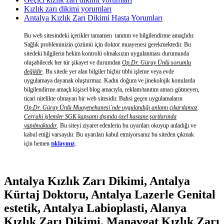
Kızlık zarı dikimi yorumları
Antalya Kızlık Zarı Dikimi Hasta Yorumları
Bu web sitesindeki içerikler tamamen tanıtım ve bilgilendirme amaçlıdır.
Sağlık probleminizin çözümü için doktor muayenesi gerekmektedir. Bu
sitedeki bilgilerin hekim kontrolü olmaksızın uygulanması durumunda
oluşabilecek her tür şikayet ve durumdan
Op.Dr. Güray Ünlü sorumlu
değildir
. Bu sitede yer alan bilgiler hiçbir tıbbi işleme veya evde
uygulamaya dayanak oluşturmaz. Kadın doğum ve jinekolojik konularda
bilgilendirme amaçlı kişisel blog amacıyla, reklam/tanıtım amacı gütmeyen,
ticari nitelikte olmayan bir web sitesidir. Bahsi geçen uygulamaların
Op.Dr. Güray Ünlü Muayenehanesi`nde uygulandığı anlamı çıkarılamaz
.
Cerrahi işlemler SGK kapsamı dışında özel hastane şartlarında
yapılmaktadır
. Bu siteyi ziyaret edenlerin bu uyarıları okuyup anladığı ve
kabul ettiği varsayılır. Bu uyarıları kabul etmiyorsanız bu siteden çıkmak
için hemen
tıklayınız
.
Antalya Kızlık Zarı Dikimi, Antalya
Kürtaj Doktoru, Antalya Lazerle Genital
estetik, Antalya Labioplasti, Alanya
Kızlık Zarı Dikimi, Manavgat Kızlık Zarı