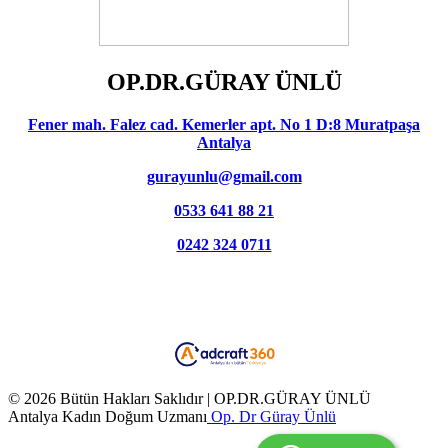
OP.DR.GÜRAY ÜNLÜ
Fener mah. Falez cad. Kemerler apt. No 1 D:8 Muratpaşa
Antalya
gurayunlu@gmail.com
0533 641 88 21
0242 324 0711
© 2026 Bütün Hakları Saklıdır | OP.DR.GÜRAY ÜNLÜ
Antalya Kadın Doğum Uzmanı
Op. Dr Güray Ünlü