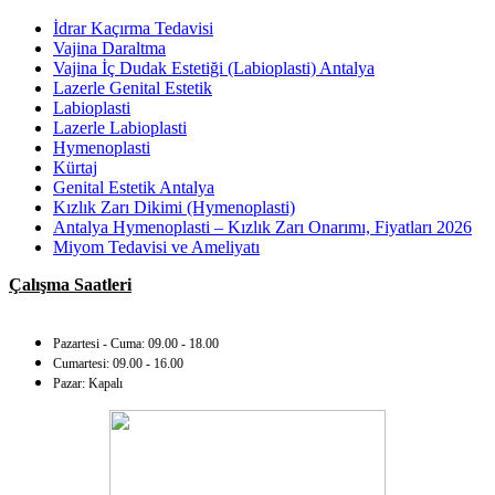
İdrar Kaçırma Tedavisi
Vajina Daraltma
Vajina İç Dudak Estetiği (Labioplasti) Antalya
Lazerle Genital Estetik
Labioplasti
Lazerle Labioplasti
Hymenoplasti
Kürtaj
Genital Estetik Antalya
Kızlık Zarı Dikimi (Hymenoplasti)
Antalya Hymenoplasti – Kızlık Zarı Onarımı, Fiyatları 2026
Miyom Tedavisi ve Ameliyatı
Çalışma Saatleri
Pazartesi - Cuma: 09.00 - 18.00
Cumartesi: 09.00 - 16.00
Pazar: Kapalı