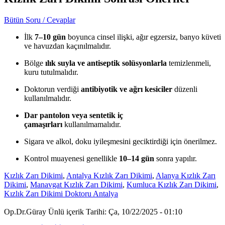
Bütün Soru / Cevaplar
İlk
7–10 gün
boyunca cinsel ilişki, ağır egzersiz, banyo küveti
ve havuzdan kaçınılmalıdır.
Bölge
ılık suyla ve antiseptik solüsyonlarla
temizlenmeli,
kuru tutulmalıdır.
Doktorun verdiği
antibiyotik ve ağrı kesiciler
düzenli
kullanılmalıdır.
Dar pantolon veya sentetik iç
çamaşırları
kullanılmamalıdır.
Sigara ve alkol, doku iyileşmesini geciktirdiği için önerilmez.
Kontrol muayenesi genellikle
10–14 gün
sonra yapılır.
Kızlık Zarı Dikimi
,
Antalya Kızlık Zarı Dikimi
,
Alanya Kızlık Zarı
Dikimi
,
Manavgat Kızlık Zarı Dikimi
,
Kumluca Kızlık Zarı Dikimi
,
Kızlık Zarı Dikimi Doktoru Antalya
Op.Dr.Güray Ünlü içerik Tarihi: Ça, 10/22/2025 - 01:10