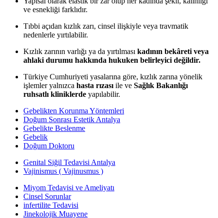
Yapısal olarak elastik bir zar olup her kadında şekli, kalınlığı
ve esnekliği farklıdır.
Tıbbi açıdan kızlık zarı, cinsel ilişkiyle veya travmatik
nedenlerle yırtılabilir.
Kızlık zarının varlığı ya da yırtılması
kadının bekâreti veya
ahlaki durumu hakkında hukuken belirleyici değildir.
Türkiye Cumhuriyeti yasalarına göre, kızlık zarına yönelik
işlemler yalnızca
hasta rızası
ile ve
Sağlık Bakanlığı
ruhsatlı kliniklerde
yapılabilir.
Gebelikten Korunma Yöntemleri
Doğum Sonrası Estetik Antalya
Gebelikte Beslenme
Gebelik
Doğum Doktoru
Genital Siğil Tedavisi Antalya
Vajinismus ( Vajinusmus )
Miyom Tedavisi ve Ameliyatı
Cinsel Sorunlar
infertilite Tedavisi
Jinekolojik Muayene