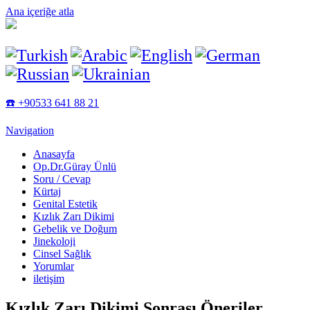
Ana içeriğe atla
☎️ +90533 641 88 21
Navigation
Anasayfa
Op.Dr.Güray Ünlü
Soru / Cevap
Kürtaj
Genital Estetik
Kızlık Zarı Dikimi
Gebelik ve Doğum
Jinekoloji
Cinsel Sağlık
Yorumlar
iletişim
Kızlık Zarı Dikimi Sonrası Öneriler