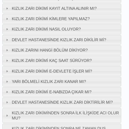
KIZLIK ZARI DIKIMI KAYIT ALTINA ALINIR MI?
KIZLIK ZARI DIKIMI KIMLERE YAPILMAZ?
KIZLIK ZARI DIKIMI NASIL OLUYOR?
DEVLET HASTANESINDE KIZLIK ZARI DIKILIR MI?
KIZLIK ZARINI HANGI BÖLÜM DIKIYOR?
KIZLIK ZARI DIKIMI KAÇ SAAT SÜRÜYOR?
KIZLIK ZARI DIKIMI E-DEVLETE İŞLER MI?
YARI BÖLMELI KIZLIK ZARI KANAR MI?
KIZLIK ZARI DIKIMI E-NABIZDA ÇIKAR MI?
DEVLET HASTANESINDE KIZLIK ZARI DIKTIRILIR MI?
KIZLIK ZARI DIKIMINDEN SONRA İLK İLIŞKIDE ACI OLUR
MU?
KIZLIK ZARI DIKIMINDEN SONRA NE ZAMAN DUŞ