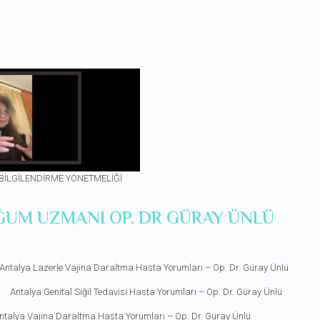
 BİLGİLENDİRME YÖNETMELİĞİ
ĞUM UZMANI OP. DR GÜRAY ÜNLÜ
Antalya Lazerle Vajina Daraltma Hasta Yorumları – Op. Dr. Güray Ünlü
Antalya Genital Siğil Tedavisi Hasta Yorumları – Op. Dr. Güray Ünlü
ntalya Vajina Daraltma Hasta Yorumları – Op. Dr. Güray Ünlü