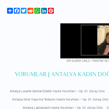
Share
Facebook
Twitter
Reddit
WhatsApp
LinkedIn
Pinterest
DR.GÜRAY ÜNLÜ -TANITIM VE
YORUMLAR | ANTALYA KADIN DO
Antalya Lazerle Genital Estetik Hasta Yorumları – Op. Dr. Güray Ünlü
Antalya İdrar Kaçırma Tedavisi Hasta Yorumları – Op. Dr. Güray Ünlü
Antalya Labioplasti Hasta Yorumları – Op. Dr. Güray Ünlü
A