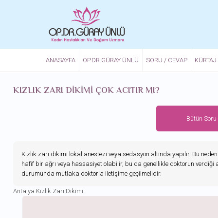
Ana içeriğe atla
ANASAYFA
OP.DR.GÜRAY ÜNLÜ
SORU / CEVAP
KÜRTAJ
KIZLIK ZARI DIKIMI ÇOK ACITIR MI?
Bütün Soru
Kızlık zarı dikimi lokal anestezi veya sedasyon altında yapılır. Bu ne
hafif bir ağrı veya hassasiyet olabilir, bu da genellikle doktorun verdiği ağ
durumunda mutlaka doktorla iletişime geçilmelidir.
Antalya Kızlık Zarı Dikimi