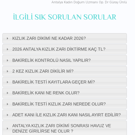
Antalya Kadın Doğum Uzmanı Op. Dr Güray Ünlü
ILGILI SIK SORULAN SORULAR
KIZLIK ZARI DIKIMI NE KADAR 2026?
2026 ANTALYA KIZLIK ZARI DIKTIRME KAÇ TL?
BAKIRELIK KONTROLÜ NASIL YAPILIR?
2 KEZ KIZLIK ZARI DIKILIR MI?
BAKIRELIK TESTI KAYITLARA GEÇER MI?
BAKIRELIK KANI NE RENK OLUR?
BAKIRELIK TESTI KIZLIK ZARI NEREDE OLUR?
ADET KANI ILE KIZLIK ZARI KANI NASIL AYIRT EDILIR?
ANTALYA KIZLIK ZARI DIKIMI SONRASI HAVUZ VE
DENIZE GIRILIRSE NE OLUR ?