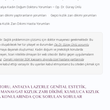
alya Kadın Doğum Doktoru Yorumları – Op. Dr. Güray Ünlü
 zarı dikimi yaptıranların yorumları
Geçici kızlık zarı dikimi yorumları
a Kızlık Zarı Dikimi Hasta Yorumları
dır. Sağlık probleminizin çözümü için doktor muayenesi gerekmektedir. Bu
 oluşabilecek her tür şikayet ve durumdan
Op.Dr. Güray Ünlü sorumlu
gulamaya dayanak oluşturmaz. Kadın doğum ve jinekolojik konularda
yen, ticari nitelikte olmayan bir web sitesidir. Bahsi geçen uygulamaların
az
.
Cerrahi işlemler SGK kapsamı dışında özel hastane şartlarında
ve kabul ettiği varsayılır. Bu uyarıları kabul etmiyorsanız bu siteden çıkmak için
KTORU, ANTALYA LAZERLE GENITAL ESTETIK,
, MANAVGAT KIZLIK ZARI DIKIMI, KUMLUCA KIZLIK
LYA KONULARINDA ÇOK SORULAN SORULAR