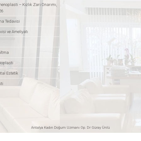
enoplasti – Kızlık Zarı Onarımı,
26
ma Tedavisi
isi ve Ameliyatı
altma
ioplasti
tal Estetik
ti
Antalya Kadın Doğum Uzmanı
Op. Dr Güray Ünlü