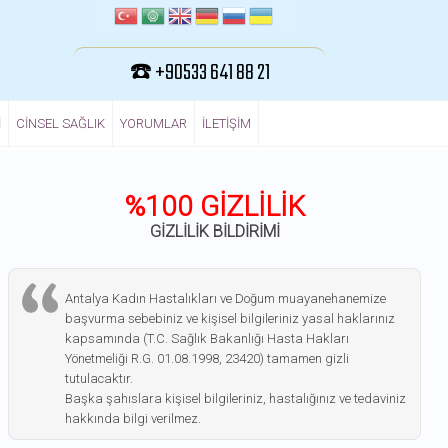
☎️ +90533 641 88 21
I
CINSEL SAĞLIK
YORUMLAR
ILETIŞIM
%100 GİZLİLİK
GİZLİLİK BİLDİRİMİ
Antalya Kadın Hastalıkları ve Doğum muayanehanemize
başvurma sebebiniz ve kişisel bilgileriniz yasal haklarınız
kapsamında (T.C. Sağlık Bakanlığı Hasta Hakları
Yönetmeliği R.G. 01.08.1998, 23420) tamamen gizli
tutulacaktır.
Başka şahıslara kişisel bilgileriniz, hastalığınız ve tedaviniz
hakkında bilgi verilmez.