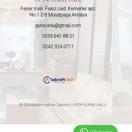
OP.DR.GÜRAY ÜNLÜ
Fener mah. Falez cad. Kemerler apt.
No 1 D:8 Muratpaşa Antalya
gurayunlu@gmail.com
0533 641 88 21
0242 324 0711
© 2026 Bütün Hakları Saklıdır | OP.DR.GÜRAY ÜNLÜ