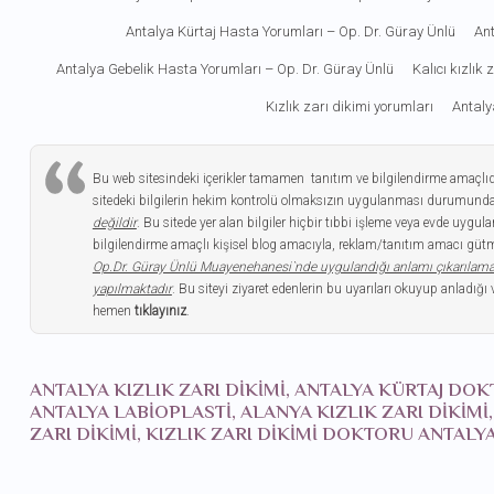
Antalya Kürtaj Hasta Yorumları – Op. Dr. Güray Ünlü
Ant
Antalya Gebelik Hasta Yorumları – Op. Dr. Güray Ünlü
Kalıcı kızlık
Kızlık zarı dikimi yorumları
Antaly
Bu web sitesindeki içerikler tamamen tanıtım ve bilgilendirme amaçlı
sitedeki bilgilerin hekim kontrolü olmaksızın uygulanması durumunda
değildir
. Bu sitede yer alan bilgiler hiçbir tıbbi işleme veya evde uy
bilgilendirme amaçlı kişisel blog amacıyla, reklam/tanıtım amacı gütme
Op.Dr. Güray Ünlü Muayenehanesi`nde uygulandığı anlamı çıkarılam
yapılmaktadır
. Bu siteyi ziyaret edenlerin bu uyarıları okuyup anladığı 
hemen
tıklayınız
.
ANTALYA KIZLIK ZARI DIKIMI, ANTALYA KÜRTAJ DO
ANTALYA LABIOPLASTI, ALANYA KIZLIK ZARI DIKIMI
ZARI DIKIMI, KIZLIK ZARI DIKIMI DOKTORU ANTA