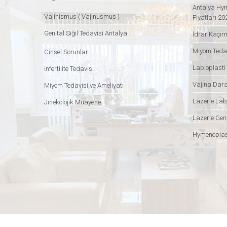
Antalya Hym
Vajinismus ( Vajinusmus )
Fiyatları 20
Genital Siğil Tedavisi Antalya
İdrar Kaçır
Miyom Tedav
Cinsel Sorunlar
Labioplasti
infertilite Tedavisi
Vajina Dar
Miyom Tedavisi ve Ameliyatı
Lazerle Lab
Jinekolojik Muayene
Lazerle Geni
Hymenoplas