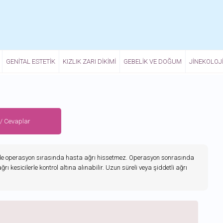
GENITAL ESTETIK
KIZLIK ZARI DIKIMI
GEBELIK VE DOĞUM
JINEKOLOJ
 / Cevaplar
denle operasyon sırasında hasta ağrı hissetmez. Operasyon sonrasında
rı kesicilerle kontrol altına alınabilir. Uzun süreli veya şiddetli ağrı