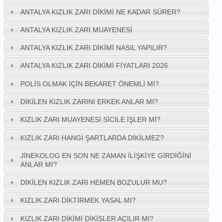
ANTALYA KIZLIK ZARI DIKIMI NE KADAR SÜRER?
ANTALYA KIZLIK ZARI MUAYENESI
ANTALYA KIZLIK ZARI DIKIMI NASIL YAPILIR?
ANTALYA KIZLIK ZARI DIKIMI FIYATLARI 2026
POLIS OLMAK İÇIN BEKARET ÖNEMLI MI?
DIKILEN KIZLIK ZARINI ERKEK ANLAR MI?
KIZLIK ZARI MUAYENESI SICILE İŞLER MI?
KIZLIK ZARI HANGI ŞARTLARDA DIKILMEZ?
JINEKOLOG EN SON NE ZAMAN İLIŞKIYE GIRDIĞINI
ANLAR MI?
DIKILEN KIZLIK ZARI HEMEN BOZULUR MU?
KIZLIK ZARI DIKTIRMEK YASAL MI?
KIZLIK ZARI DIKIMI DIKIŞLER AÇILIR MI?