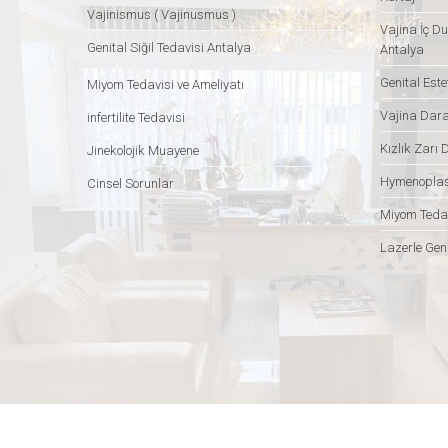
Vajinismus ( Vajinusmus )
Vajina İç Du
Genital Siğil Tedavisi Antalya
Antalya
Genital Este
Miyom Tedavisi ve Ameliyatı
Vajina Dar
infertilite Tedavisi
Kızlık Zarı 
Jinekolojik Muayene
Hymenoplas
Cinsel Sorunlar
Miyom Tedav
Lazerle Geni