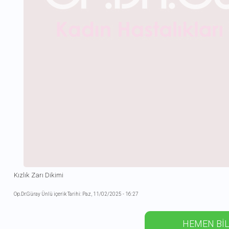
Kızlık Zarı Dikimi
Op.Dr.Güray Ünlü içerik Tarihi: Paz, 11/02/2025 - 16:27
HEMEN BİL