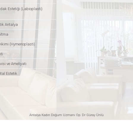
dak Estetiği (Labioplasti)
tik Antalya
altma
Dikimi (Hymenoplasti)
ti
isi ve Ameliyatı
tal Estetik
Antalya Kadın Doğum Uzmanı
Op. Dr Güray Ünlü