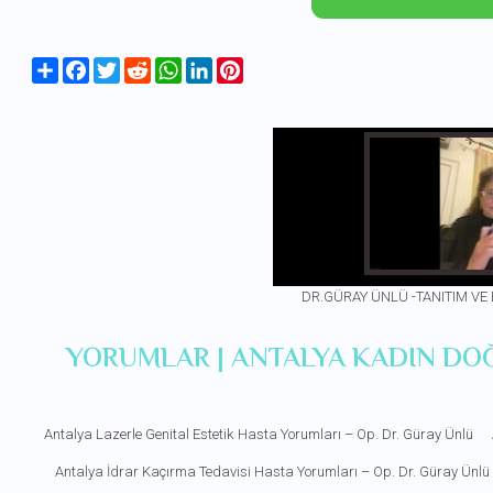
Share
Facebook
Twitter
Reddit
WhatsApp
LinkedIn
Pinterest
DR.GÜRAY ÜNLÜ -TANITIM VE
YORUMLAR | ANTALYA KADIN DO
Antalya Lazerle Genital Estetik Hasta Yorumları – Op. Dr. Güray Ünlü
Antalya İdrar Kaçırma Tedavisi Hasta Yorumları – Op. Dr. Güray Ünlü