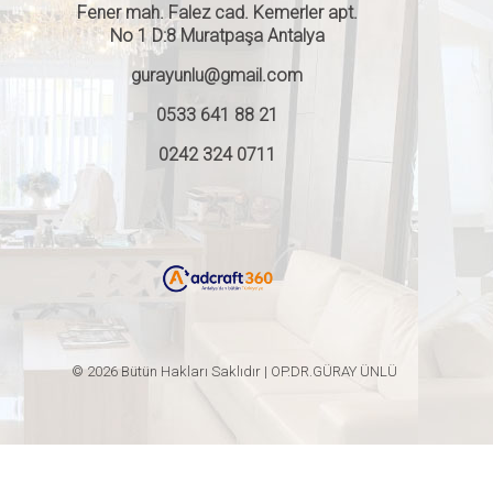
Fener mah. Falez cad. Kemerler apt.
No 1 D:8 Muratpaşa Antalya
gurayunlu@gmail.com
0533 641 88 21
0242 324 0711
© 2026 Bütün Hakları Saklıdır | OP.DR.GÜRAY ÜNLÜ