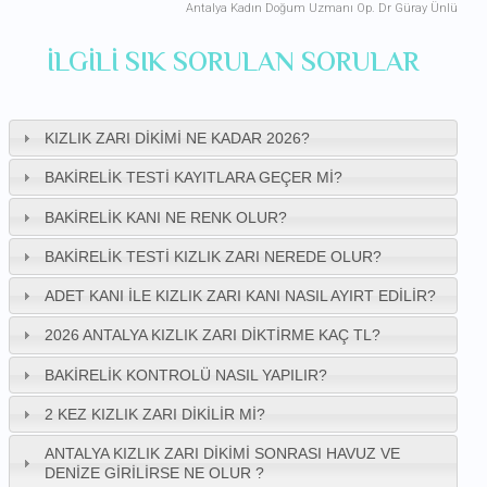
Antalya Kadın Doğum Uzmanı Op. Dr Güray Ünlü
ILGILI SIK SORULAN SORULAR
KIZLIK ZARI DIKIMI NE KADAR 2026?
BAKIRELIK TESTI KAYITLARA GEÇER MI?
BAKIRELIK KANI NE RENK OLUR?
BAKIRELIK TESTI KIZLIK ZARI NEREDE OLUR?
ADET KANI ILE KIZLIK ZARI KANI NASIL AYIRT EDILIR?
2026 ANTALYA KIZLIK ZARI DIKTIRME KAÇ TL?
BAKIRELIK KONTROLÜ NASIL YAPILIR?
2 KEZ KIZLIK ZARI DIKILIR MI?
ANTALYA KIZLIK ZARI DIKIMI SONRASI HAVUZ VE
DENIZE GIRILIRSE NE OLUR ?