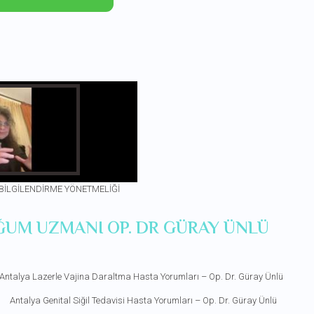
 BİLGİLENDİRME YÖNETMELİĞİ
ĞUM UZMANI OP. DR GÜRAY ÜNLÜ
Antalya Lazerle Vajina Daraltma Hasta Yorumları – Op. Dr. Güray Ünlü
Antalya Genital Siğil Tedavisi Hasta Yorumları – Op. Dr. Güray Ünlü