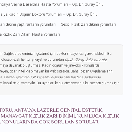
ntalya Vajina Daraltma Hasta Yorumları – Op. Dr. Güray Ünlü
alya Kadın Doğum Doktoru Yorumları – Op. Dr. Güray Ünlü
 zarı dikimi yaptıranların yorumları
Geçici kızlık zarı dikimi yorumları
a Kızlık Zarı Dikimi Hasta Yorumları
dır. Sağlık probleminizin çözümü için doktor muayenesi gerekmektedir. Bu
 oluşabilecek her tür şikayet ve durumdan
Op.Dr. Güray Ünlü sorumlu
gulamaya dayanak oluşturmaz. Kadın doğum ve jinekolojik konularda
yen, ticari nitelikte olmayan bir web sitesidir. Bahsi geçen uygulamaların
az
.
Cerrahi işlemler SGK kapsamı dışında özel hastane şartlarında
ve kabul ettiği varsayılır. Bu uyarıları kabul etmiyorsanız bu siteden çıkmak için
KTORU, ANTALYA LAZERLE GENITAL ESTETIK,
, MANAVGAT KIZLIK ZARI DIKIMI, KUMLUCA KIZLIK
LYA KONULARINDA ÇOK SORULAN SORULAR