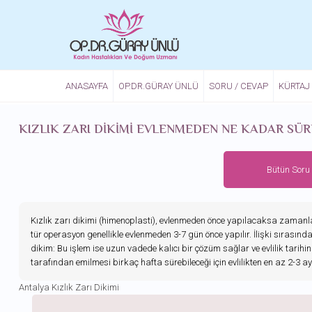
Ana içeriğe atla
ANASAYFA
OP.DR.GÜRAY ÜNLÜ
SORU / CEVAP
KÜRTAJ
KIZLIK ZARI DIKIMI EVLENMEDEN NE KADAR SÜR
Bütün Soru
Kızlık zarı dikimi (himenoplasti), evlenmeden önce yapılacaksa zamanlama 
tür operasyon genellikle evlenmeden 3-7 gün önce yapılır. İlişki sırasın
dikim: Bu işlem ise uzun vadede kalıcı bir çözüm sağlar ve evlilik tarihind
tarafından emilmesi birkaç hafta sürebileceği için evlilikten en az 2-3 ay
Antalya Kızlık Zarı Dikimi