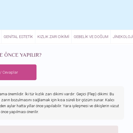
GENITAL ESTETIK
KIZLIK ZARI DIKIMI
GEBELIK VE DOĞUM
JINEKOLOJ
E ÖNCE YAPILIR?
 / Cevaplar
önemlidir. İki tür kızlık zarı dikimi vardır: Geçici (Flep) dikimi: Bu
da zarın bozulmasını sağlamak için kısa süreli bir çözüm sunar. Kalıcı
en aylar hatta yıllar önce yapılabilir. Yara iyileşmesi ve dikişlerin vücut
 önce yapılması önerilir.