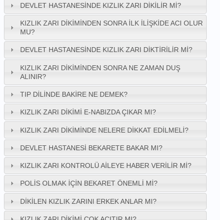
DEVLET HASTANESINDE KIZLIK ZARI DIKILIR MI?
KIZLIK ZARI DIKIMINDEN SONRA İLK İLIŞKIDE ACI OLUR
MU?
DEVLET HASTANESINDE KIZLIK ZARI DIKTIRILIR MI?
KIZLIK ZARI DIKIMINDEN SONRA NE ZAMAN DUŞ
ALINIR?
TIP DILINDE BAKIRE NE DEMEK?
KIZLIK ZARI DIKIMI E-NABIZDA ÇIKAR MI?
KIZLIK ZARI DIKIMINDE NELERE DIKKAT EDILMELI?
DEVLET HASTANESI BEKARETE BAKAR MI?
KIZLIK ZARI KONTROLÜ AILEYE HABER VERILIR MI?
POLIS OLMAK İÇIN BEKARET ÖNEMLI MI?
DIKILEN KIZLIK ZARINI ERKEK ANLAR MI?
KIZLIK ZARI DIKIMI ÇOK ACITIR MI?