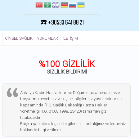
☎️ +90533 641 88 21
I
CINSEL SAĞLIK
YORUMLAR
ILETIŞIM
%100 GİZLİLİK
GİZLİLİK BİLDİRİMİ
Antalya Kadın Hastalıkları ve Doğum muayanehanemize
başvurma sebebiniz ve kişisel bilgileriniz yasal haklarınız
kapsamında (T.C. Sağlık Bakanlığı Hasta Hakları
Yönetmeliği R.G. 01.08.1998, 23420) tamamen gizli
tutulacaktır.
Başka şahıslara kişisel bilgileriniz, hastalığınız ve tedaviniz
hakkında bilgi verilmez.