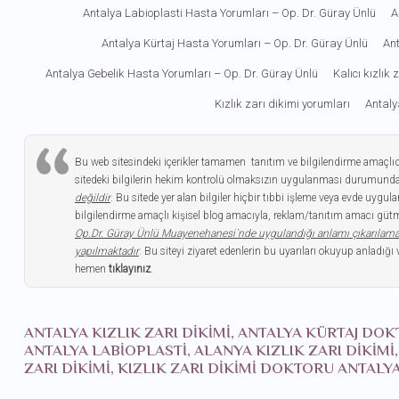
Antalya Labioplasti Hasta Yorumları – Op. Dr. Güray Ünlü
A
Antalya Kürtaj Hasta Yorumları – Op. Dr. Güray Ünlü
Ant
Antalya Gebelik Hasta Yorumları – Op. Dr. Güray Ünlü
Kalıcı kızlık
Kızlık zarı dikimi yorumları
Antaly
Bu web sitesindeki içerikler tamamen tanıtım ve bilgilendirme amaçlı
sitedeki bilgilerin hekim kontrolü olmaksızın uygulanması durumunda
değildir
. Bu sitede yer alan bilgiler hiçbir tıbbi işleme veya evde uy
bilgilendirme amaçlı kişisel blog amacıyla, reklam/tanıtım amacı gütme
Op.Dr. Güray Ünlü Muayenehanesi`nde uygulandığı anlamı çıkarılam
yapılmaktadır
. Bu siteyi ziyaret edenlerin bu uyarıları okuyup anladığı 
hemen
tıklayınız
.
ANTALYA KIZLIK ZARI DIKIMI, ANTALYA KÜRTAJ DO
ANTALYA LABIOPLASTI, ALANYA KIZLIK ZARI DIKIMI
ZARI DIKIMI, KIZLIK ZARI DIKIMI DOKTORU ANTA