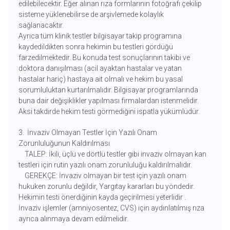
edilebilecektir. Eğer alınan rıza formlarının fotoğrafı çekilip
sisteme yüklenebilirse de arşivlemede kolaylık
sağlanacaktır.
Ayrıca tüm klinik testler bilgisayar takip programına
kaydedildikten sonra hekimin bu testleri gördüğü
farzedilmektedir. Bu konuda test sonuçlarının takibi ve
doktora danışılması (acil ayaktan hastalar ve yatan
hastalar hariç) hastaya ait olmalı ve hekim bu yasal
sorumluluktan kurtarılmalıdır. Bilgisayar programlarında
buna dair değişiklikler yapılması firmalardan istenmelidir.
Aksi takdirde hekim testi görmediğini ispatla yükümlüdür.
3. İnvaziv Olmayan Testler İçin Yazılı Onam
Zorunluluğunun Kaldırılması
TALEP: İkili, üçlü ve dörtlü testler gibi invaziv olmayan kan
testleri için rutin yazılı onam zorunluluğu kaldırılmalıdır.
GEREKÇE: İnvaziv olmayan bir test için yazılı onam
hukuken zorunlu değildir, Yargıtay kararları bu yöndedir.
Hekimin testi önerdiğinin kayda geçirilmesi yeterlidir .
İnvaziv işlemler (amniyosentez, CVS) için aydınlatılmış rıza
ayrıca alınmaya devam edilmelidir.