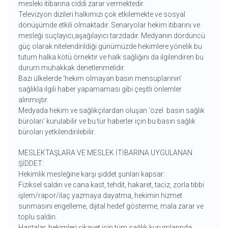
mesleki itibarına ciddi zarar vermektedir.
Televizyon dizileri halkımızı çok etkilemekte ve sosyal
dönüşümde etkili olmaktadır. Senaryolar hekim itibarını ve
mesleği suçlayıcı,aşağılayıcı tarzdadır. Medyanın dördüncü
güç olarak nitelendirildiği günümüzde hekimlere yönelik bu
tutum halka kötü örnektir ve halk sağlığını da ilgilendiren bu
durum muhakkak denetlenmelidir.
Bazı ülkelerde ‘hekim olmayan basın mensuplarının’
sağlıkla ilgili haber yapamaması gibi çeşitli önlemler
alınmıştır.
Medyada hekim ve sağlıkçılardan oluşan ‘özel basın sağlık
büroları’ kurulabilir ve bu tür haberler için bu basın sağlık
büroları yetkilendirilebilir.
MESLEKTAŞLARA VE MESLEK İTİBARINA UYGULANAN
ŞİDDET:
Hekimlik mesleğine karşı şiddet şunları kapsar:
Fiziksel saldırı ve cana kast, tehdit, hakaret, taciz, zorla tıbbi
işlem/rapor/ilaç yazmaya dayatma, hekimin hizmet
sunmasını engelleme, dijital hedef gösterme, mala zarar ve
toplu saldırı.
Hastalar, hekimleri şikayet için tüm sağlık kurumlarında