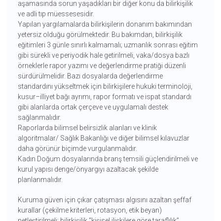
aşamasında sorun yaşadıkları bir diğer konu da bilirkişilik
ve adli tıp müessesesidir.
Yapılan yargılamalarda bilirkişilerin donanım bakımından
yetersiz olduğu görülmektedir. Bu bakımdan, bilirkişilik
eğitimleri 3 günle sınırlı kalmamalı; uzmanlık sonrası eğitim
gibi sürekli ve periyodik hale getirilmeli, vaka/dosya bazlı
örneklerle rapor yazımı ve değerlendirme pratiği düzenli
sürdürülmelidir. Bazı dosyalarda değerlendirme
standardını yükseltmek için bilirkişilere hukuki terminoloji,
kusur–illiyet bağı ayrımı, rapor formatı ve ispat standardı
gibi alanlarda ortak çerçeve ve uygulamalı destek
sağlanmalıdır.
Raporlarda bilimsel belirsizlik alanları ve klinik
algoritmalar/ Sağlık Bakanlığı ve diğer bilimsel kılavuzlar
daha görünür biçimde vurgulanmalıdır.
Kadın Doğum dosyalarında branş temsili güçlendirilmeli ve
kurul yapısı denge/önyargıyı azaltacak şekilde
planlanmalıdır.
Kuruma güven için çıkar çatışması algısını azaltan şeffaf
kurallar (çekilme kriterleri, rotasyon, etik beyan)
netleştirilmeli; bilirkişilik “kişisel ilişkilere göre taraflılık”