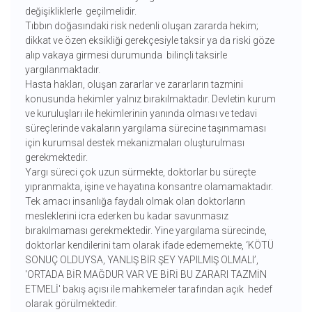
değişikliklerle geçilmelidir.
Tıbbın doğasındaki risk nedenli oluşan zararda hekim;
dikkat ve özen eksikliği gerekçesiyle taksir ya da riski göze
alıp vakaya girmesi durumunda bilinçli taksirle
yargılanmaktadır.
Hasta hakları, oluşan zararlar ve zararların tazmini
konusunda hekimler yalnız bırakılmaktadır. Devletin kurum
ve kuruluşları ile hekimlerinin yanında olması ve tedavi
süreçlerinde vakaların yargılama sürecine taşınmaması
için kurumsal destek mekanizmaları oluşturulması
gerekmektedir.
Yargı süreci çok uzun sürmekte, doktorlar bu süreçte
yıpranmakta, işine ve hayatına konsantre olamamaktadır.
Tek amacı insanlığa faydalı olmak olan doktorların
mesleklerini icra ederken bu kadar savunmasız
bırakılmaması gerekmektedir. Yine yargılama sürecinde,
doktorlar kendilerini tam olarak ifade edememekte, ‘KÖTÜ
SONUÇ OLDUYSA, YANLIŞ BİR ŞEY YAPILMIŞ OLMALI’,
'ORTADA BİR MAĞDUR VAR VE BİRİ BU ZARARI TAZMİN
ETMELİ' bakış açısı ile mahkemeler tarafından açık hedef
olarak görülmektedir.