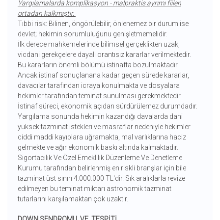
Yargılamalarda komplikasyon - malpraktis ayrımı fiilen
ortadan kalkmıştır.
Tıbbi risk: Bilinen, öngörülebilir, önlenemez bir durum ise
devlet; hekimin sorumluluğunu genişletmemelidir.
İlk derece mahkemelerinde bilimsel gerçeklikten uzak,
vicdani gerekçelere dayalı orantısız kararlar verilmektedir.
Bu kararların önemli bölümü istinafta bozulmaktadır.
Ancak istinaf sonuçlanana kadar geçen sürede kararlar,
davacılar tarafından icraya konulmakta ve dosyalara
hekimler tarafından teminat sunulması gerekmektedir.
İstinaf süreci, ekonomik açıdan sürdürülemez durumdadır.
Yargılama sonunda hekimin kazandığı davalarda dahi
yüksek tazminat istekleri ve masraflar nedeniyle hekimler
ciddi maddi kayıplara uğramakta, mal varlıklarına haciz
gelmekte ve ağır ekonomik baskı altında kalmaktadır.
Sigortacılık Ve Özel Emeklilik Düzenleme Ve Denetleme
Kurumu tarafından belirlenmiş en riskli branşlar için bile
tazminat üst sınırı 4.000.000 TL'dir. Sık aralıklarla revize
edilmeyen bu teminat miktarı astronomik tazminat
tutarlarını karşılamaktan çok uzaktır.
DOWN SENDROMU VE TESPİTİ