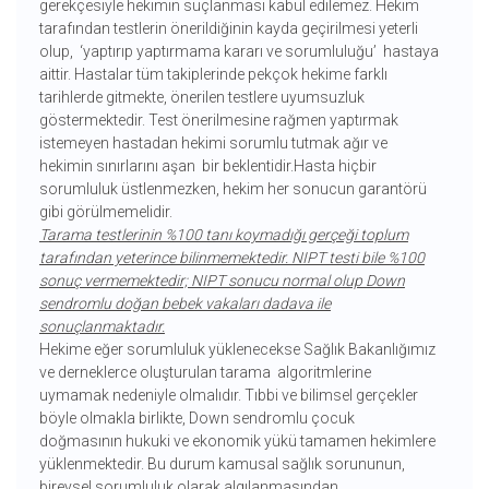
gerekçesiyle hekimin suçlanması kabul edilemez. Hekim
tarafından testlerin önerildiğinin kayda geçirilmesi yeterli
olup, ‘yaptırıp yaptırmama kararı ve sorumluluğu’ hastaya
aittir. Hastalar tüm takiplerinde pekçok hekime farklı
tarihlerde gitmekte, önerilen testlere uyumsuzluk
göstermektedir. Test önerilmesine rağmen yaptırmak
istemeyen hastadan hekimi sorumlu tutmak ağır ve
hekimin sınırlarını aşan bir beklentidir.Hasta hiçbir
sorumluluk üstlenmezken, hekim her sonucun garantörü
gibi görülmemelidir.
Tarama testlerinin %100 tanı koymadığı gerçeği toplum
tarafından yeterince bilinmemektedir. NIPT testi bile %100
sonuç vermemektedir; NIPT sonucu normal olup Down
sendromlu doğan bebek vakaları dadava ile
sonuçlanmaktadır.
Hekime eğer sorumluluk yüklenecekse Sağlık Bakanlığımız
ve derneklerce oluşturulan tarama algoritmlerine
uymamak nedeniyle olmalıdır. Tıbbi ve bilimsel gerçekler
böyle olmakla birlikte, Down sendromlu çocuk
doğmasının hukuki ve ekonomik yükü tamamen hekimlere
yüklenmektedir. Bu durum kamusal sağlık sorununun,
bireysel sorumluluk olarak algılanmasından