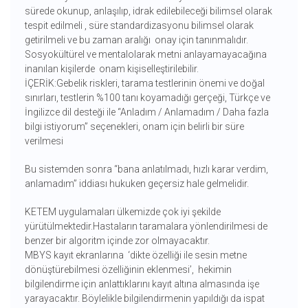
sürede okunup, anlaşılıp, idrak edilebileceği bilimsel olarak
tespit edilmeli , süre standardizasyonu bilimsel olarak
getirilmeli ve bu zaman aralığı onay için tanınmalıdır.
Sosyokültürel ve mentalolarak metni anlayamayacağına
inanılan kişilerde onam kişiselleştirilebilir.
İÇERİK:Gebelik riskleri, tarama testlerinin önemi ve doğal
sınırları, testlerin %100 tanı koyamadığı gerçeği, Türkçe ve
İngilizce dil desteği ile “Anladım / Anlamadım / Daha fazla
bilgi istiyorum” seçenekleri, onam için belirli bir süre
verilmesi
Bu sistemden sonra “bana anlatılmadı, hızlı karar verdim,
anlamadım” iddiası hukuken geçersiz hale gelmelidir.
KETEM uygulamaları ülkemizde çok iyi şekilde
yürütülmektedir.Hastaların taramalara yönlendirilmesi de
benzer bir algoritm içinde zor olmayacaktır.
MBYS kayıt ekranlarına ‘dikte özelliği ile sesin metne
dönüştürebilmesi özelliğinin eklenmesi’, hekimin
bilgilendirme için anlattıklarını kayıt altına almasında işe
yarayacaktır. Böylelikle bilgilendirmenin yapıldığı da ispat