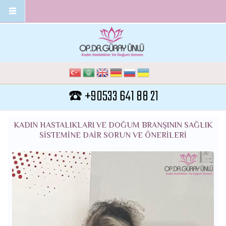
Ana içeriğe atla
☎️ +90533 641 88 21
KADIN HASTALIKLARI VE DOĞUM BRANŞININ SAĞLIK
SISTEMINE DAIR SORUN VE ÖNERILERI