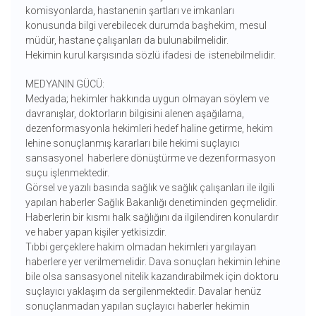
komisyonlarda, hastanenin şartları ve imkanları
konusunda bilgi verebilecek durumda başhekim, mesul
müdür, hastane çalışanları da bulunabilmelidir.
Hekimin kurul karşısında sözlü ifadesi de istenebilmelidir.
MEDYANIN GÜCÜ:
Medyada; hekimler hakkında uygun olmayan söylem ve
davranışlar, doktorların bilgisini alenen aşağılama,
dezenformasyonla hekimleri hedef haline getirme, hekim
lehine sonuçlanmış kararları bile hekimi suçlayıcı
sansasyonel haberlere dönüştürme ve dezenformasyon
suçu işlenmektedir.
Görsel ve yazılı basında sağlık ve sağlık çalışanları ile ilgili
yapılan haberler Sağlık Bakanlığı denetiminden geçmelidir.
Haberlerin bir kısmı halk sağlığını da ilgilendiren konulardır
ve haber yapan kişiler yetkisizdir.
Tıbbi gerçeklere hakim olmadan hekimleri yargılayan
haberlere yer verilmemelidir. Dava sonuçları hekimin lehine
bile olsa sansasyonel nitelik kazandırabilmek için doktoru
suçlayıcı yaklaşım da sergilenmektedir. Davalar henüz
sonuçlanmadan yapılan suçlayıcı haberler hekimin