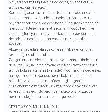
bireysel sorumluluğuna gidilmemelidir, bu sorumluluk
altında ezildiğimiz açıktır.
Karara bağlanan tazminatların tek seferde ödenmesinin
istenmesi haksız zenginleşme nedenidir. Aslında yıllık
peyderpey ödenmesi gerektiğine dair Danıştay kararları da
mevcuttur. İstenen tazminat miktarlarını çoğu hekim ve
vatandaş tüm yaşamı boyunca kazanabilecek durumda
değildir. İstenen tazminatlar yaşadığımız gerçekliğe
aykırıdır.
Aktüerya hesaplamaları ve kullanılan teknikler kanunen
tekrar değerlendirilmelidir.
Zor şartlarda mesleğini icra etmeye çalışan hekimlerin bir
de süresi 15 yıla varan davalar ve yüksek tazminat riskleri
altında bulunması hekimlik mesleğiniçok riskli ve çekilemez
hale getirmektedir. Sonucu hekim bakımından olumlu
bitecek bile olsa mahkeme süreci başlı başına bir
cezalandırma olmaktadır. Hekimlik bedenen ve ruhen icra
edilen bir meslektir. Bu bakımdan, psikolojisi bozuk bir
hekim mesleğini icra edemez hale gelecektir.
MESLEKİ SORUMLULUK KURULU