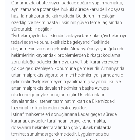
Günümüzde obstetrisyen sadece doğum yaptırmamakta,
aynı zamanda potansiyel hukuki sürece karşı delil dosyası
hazırlamak zorunda kalmaktadır. Bu durum, mesleğin
özerkliği ve hekim hasta ilişkisinin güven temeli açısından
sürdürülebilir değildir.
"İyi hekim, iyi tedavi edendir" anlayışı baskınken,"iyi hekim iyi
tedavi eden ve bunu eksiksiz belgeleyendir"şeklinde
düşünmenin zamanı gelmiştir. Almanya'nın yaşadığı kendi
hekimlerinin kaybındaki problemlerden birkaçı ; kodlama
zorunluluğu, belgelendirme yükü ve 'tıbbi karar verenden
çok belge düzenleyen' konumuna gelmeleridir. Almanya’da
artan malpraktis sigorta primleri hekimleri çalışamaz hale
getirmiştir. 'Belgelenmeyenin yapılmamış sayılma fikri' ve
artan malpraktis davaları hekimlerin başka Avrupa
ülkelerine göçüyle sonuçlanmıştır. Üstelik onların
davalarındaki istenen tazminat miktarı da ülkemizdeki
tazminat miktarlarından çok düşüktür.
İstinaf mahkemeleri sonuçlanana kadar geçen sürede
kararlar, davacılar tarafından icraya konulmakta,
dosyalara hekimler tarafından çok yüksek miktarda
teminat sunulması gerekmektedir. Uygulamada bu