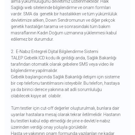
alma yükümlülüğünü devletimiz üstlenmektedir. Halk
Sağlığı web sitelerinde bilgilendirme ve onam formları
vardır. SMA da genetik bir hastalıkken ve tüm yükümlülük
devletimize aitken, Down Sendromunun ve diğer pekçok
genetik hastalığın tarama ve sonrasındaki tüm bakım
masraflarının Kadın Doğum uzmanına yüklenmesi kabul
edilemez bir durumdur.
2. E-Nabız Entegreli Dijital Bilgilendirme Sistemi
TALEP:Gebelik ICD kodu ilk girildiği anda, Sağlık Bakanlığı
tarafından otomatik olarak gebelere SMS veya video ile
bilgilendirme yapılmalıdır.
Gebelik başlangıcında Sağlık Bakanlığı iletişim için sisteme
bir cep telefonu tanıtılmasını isteyebilir. Bu telefon, hastaya
ya da birinci derece yakınına ait adli sorumluluğu
olabilecek kişiye ait olabilir.
Tüm testler için cut-off değerler oluşturulmalı, bunlara dair
uyarılar hastalara mesaj olarak tekrar iletilmelidir. Hastanın
bu testleri kabul edip etmediği de yine e-devlet/e-nabız
üzerinden verdiği onay yoluyla görülebilir.
Hasta ve yakınının onam formunda yazılanları ne kadar