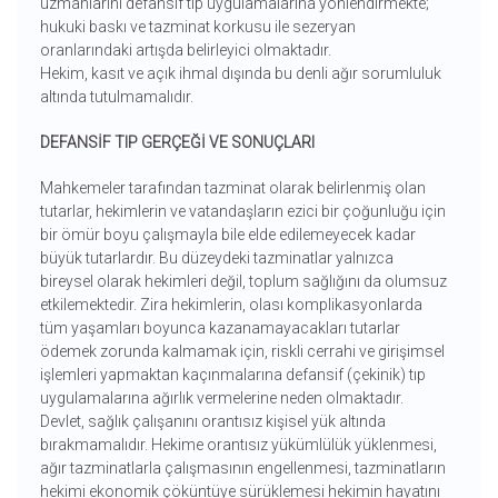
uzmanlarını defansif tıp uygulamalarına yönlendirmekte;
hukuki baskı ve tazminat korkusu ile sezeryan
oranlarındaki artışda belirleyici olmaktadır.
Hekim, kasıt ve açık ihmal dışında bu denli ağır sorumluluk
altında tutulmamalıdır.
DEFANSİF TIP GERÇEĞİ VE SONUÇLARI
Mahkemeler tarafından tazminat olarak belirlenmiş olan
tutarlar, hekimlerin ve vatandaşların ezici bir çoğunluğu için
bir ömür boyu çalışmayla bile elde edilemeyecek kadar
büyük tutarlardır. Bu düzeydeki tazminatlar yalnızca
bireysel olarak hekimleri değil, toplum sağlığını da olumsuz
etkilemektedir. Zira hekimlerin, olası komplikasyonlarda
tüm yaşamları boyunca kazanamayacakları tutarlar
ödemek zorunda kalmamak için, riskli cerrahi ve girişimsel
işlemleri yapmaktan kaçınmalarına defansif (çekinik) tıp
uygulamalarına ağırlık vermelerine neden olmaktadır.
Devlet, sağlık çalışanını orantısız kişisel yük altında
bırakmamalıdır. Hekime orantısız yükümlülük yüklenmesi,
ağır tazminatlarla çalışmasının engellenmesi, tazminatların
hekimi ekonomik çöküntüye sürüklemesi hekimin hayatını