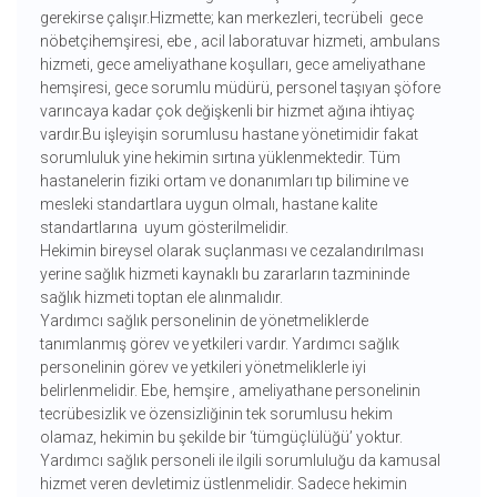
gerekirse çalışır.Hizmette; kan merkezleri, tecrübeli gece
nöbetçihemşiresi, ebe , acil laboratuvar hizmeti, ambulans
hizmeti, gece ameliyathane koşulları, gece ameliyathane
hemşiresi, gece sorumlu müdürü, personel taşıyan şöfore
varıncaya kadar çok değişkenli bir hizmet ağına ihtiyaç
vardır.Bu işleyişin sorumlusu hastane yönetimidir fakat
sorumluluk yine hekimin sırtına yüklenmektedir. Tüm
hastanelerin fiziki ortam ve donanımları tıp bilimine ve
mesleki standartlara uygun olmalı, hastane kalite
standartlarına uyum gösterilmelidir.
Hekimin bireysel olarak suçlanması ve cezalandırılması
yerine sağlık hizmeti kaynaklı bu zararların tazmininde
sağlık hizmeti toptan ele alınmalıdır.
Yardımcı sağlık personelinin de yönetmeliklerde
tanımlanmış görev ve yetkileri vardır. Yardımcı sağlık
personelinin görev ve yetkileri yönetmeliklerle iyi
belirlenmelidir. Ebe, hemşire , ameliyathane personelinin
tecrübesizlik ve özensizliğinin tek sorumlusu hekim
olamaz, hekimin bu şekilde bir ‘tümgüçlülüğü’ yoktur.
Yardımcı sağlık personeli ile ilgili sorumluluğu da kamusal
hizmet veren devletimiz üstlenmelidir. Sadece hekimin