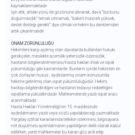
kaynaklanmaktadır.
İşin etik, ahlaki yönü de gözönüne alınarak; dava "biz bunu
doğurmazdık" temalı olmamalı, "bakım masrafı yüksek,
devlet desteği gerekli" diye olmalı ve hekim bu denklemden
artık çıkarılmalıdır.
ONAM ZORUNLULUĞU
Hekimlere karşı açılmış olan davalarda kullanılan hukuki
gerekçeler, meslekte acemilik-yetersizlik-özensizlik,
hastanın bilgilendirilmemesi/hasta hakları ihlali ve ispat
yükümlülüğü gibi kavramlardır. Bunların içinde hekimleri en
çok zorlayan husus , aydınlanmış onam konusunda
hekime getirilmiş olan ispat yükümlülüğüdür. Hekim,
hastayı bilgilendirdiğini ve hastanın tedaviyi reddettiğini
ispatlama yüküaltındadır. Mahkemelerde yazılı ispat aracı
aranmaktadır.
Hasta Hakları Yönetmeliği’nin 15. maddesinde
aydınlatmanın yazılı veya sözlü yapılabileceği yazmaktadır.
Yargıtay içtihat kararlarında tetkikin istenmesi, bilgisayara
not düşülmesi aydınlatmanın yapıldığının delili olarak kabul
edilirken, yerel mahkemeler bu kararı göz ardı edip