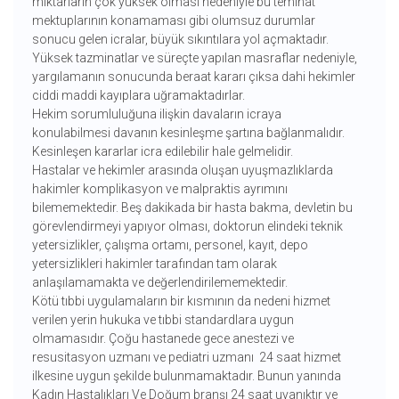
miktarların çok yüksek olması nedeniyle bu teminat
mektuplarının konamaması gibi olumsuz durumlar
sonucu gelen icralar, büyük sıkıntılara yol açmaktadır.
Yüksek tazminatlar ve süreçte yapılan masraflar nedeniyle,
yargılamanın sonucunda beraat kararı çıksa dahi hekimler
ciddi maddi kayıplara uğramaktadırlar.
Hekim sorumluluğuna ilişkin davaların icraya
konulabilmesi davanın kesinleşme şartına bağlanmalıdır.
Kesinleşen kararlar icra edilebilir hale gelmelidir.
Hastalar ve hekimler arasında oluşan uyuşmazlıklarda
hakimler komplikasyon ve malpraktis ayrımını
bilememektedir. Beş dakikada bir hasta bakma, devletin bu
görevlendirmeyi yapıyor olması, doktorun elindeki teknik
yetersizlikler, çalışma ortamı, personel, kayıt, depo
yetersizlikleri hakimler tarafından tam olarak
anlaşılamamakta ve değerlendirilememektedir.
Kötü tıbbi uygulamaların bir kısmının da nedeni hizmet
verilen yerin hukuka ve tıbbi standardlara uygun
olmamasıdır. Çoğu hastanede gece anestezi ve
resusitasyon uzmanı ve pediatri uzmanı 24 saat hizmet
ilkesine uygun şekilde bulunmamaktadır. Bunun yanında
Kadın Hastalıkları Ve Doğum branşı 24 saat uyanıktır ve