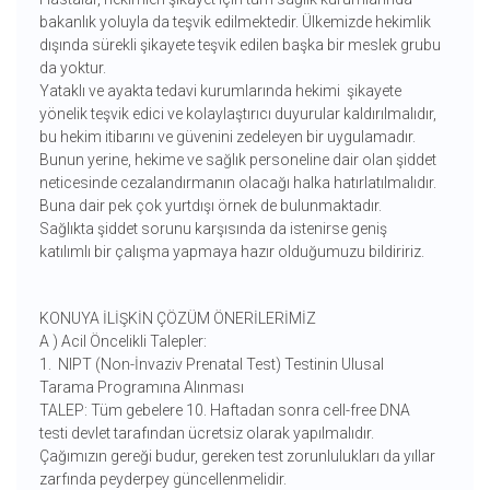
bakanlık yoluyla da teşvik edilmektedir. Ülkemizde hekimlik
dışında sürekli şikayete teşvik edilen başka bir meslek grubu
da yoktur.
Yataklı ve ayakta tedavi kurumlarında hekimi şikayete
yönelik teşvik edici ve kolaylaştırıcı duyurular kaldırılmalıdır,
bu hekim itibarını ve güvenini zedeleyen bir uygulamadır.
Bunun yerine, hekime ve sağlık personeline dair olan şiddet
neticesinde cezalandırmanın olacağı halka hatırlatılmalıdır.
Buna dair pek çok yurtdışı örnek de bulunmaktadır.
Sağlıkta şiddet sorunu karşısında da istenirse geniş
katılımlı bir çalışma yapmaya hazır olduğumuzu bildiririz.
KONUYA İLİŞKİN ÇÖZÜM ÖNERİLERİMİZ
A ) Acil Öncelikli Talepler:
1. NIPT (Non-İnvaziv Prenatal Test) Testinin Ulusal
Tarama Programına Alınması
TALEP: Tüm gebelere 10. Haftadan sonra cell-free DNA
testi devlet tarafından ücretsiz olarak yapılmalıdır.
Çağımızın gereği budur, gereken test zorunlulukları da yıllar
zarfında peyderpey güncellenmelidir.