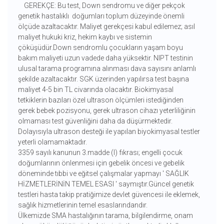
GEREKÇE: Bu test, Down sendromu ve diğer pekçok
genetik hastalıklı doğumları toplum düzeyinde önemli
ölçüde azaltacaktır. Maliyet gerekçesi kabul edilemez; asıl
maliyet hukuki kriz, hekim kaybı ve sistemin
çöküşüdür.Down sendromlu çocukların yaşam boyu
bakım maliyeti uzun vadede daha yüksektir. NIPT testinin
ulusal tarama programına alınması dava sayısını anlamlı
şekilde azaltacaktır. SGK üzerinden yapılırsa test başına
maliyet 4-5 bin TL civarında olacaktır. Biokimyasal
tetkiklerin bazıları özel ultrason ölçümleri istediğinden
gerek bebek pozisyonu, gerek ultrason cihazı yeterliliğinin
olmaması test güvenliğini daha da düşürmektedir.
Dolayısıyla ultrason desteği ile yapılan biyokimyasal testler
yeterli olamamaktadır.
3359 sayılı kanunun 3.madde (l) fıkrası; engelli çocuk
doğumlarının önlenmesi için gebelik öncesi ve gebelik
döneminde tıbbi ve eğitsel çalışmalar yapmayı ' SAĞLIK
HİZMETLERİNİN TEMEL ESASI ' saymıştır.Güncel genetik
testleri hasta takip pratiğimize devlet güvencesi ile eklemek,
sağlık hizmetlerinin temel esaslarındandır.
Ülkemizde SMA hastalığının tarama, bilgilendirme, onam