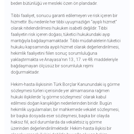
beden bütünlüğü ve mesleki özen ön plandadır.
Tıbbi faaliyet, sonucu garanti edilemeyen ve risk içeren bir
hizmettir. Bu nedenle her tıbbi uyuşmazlığın “ayıplı hizmet”
olarak nitelendirilmesi hukuken isabetli değildir. Tıbbi
faaliyetin risk içeren doğası, tüketici hukukundaki ayıp
mantığıyla bağdaşmamaktadır. Tıbbi müdahalelerin tüketici
hukuku kapsamında ayıplı hizmet olarak değerlendirilmesi,
hekimlik faaliyetini fiilen sonuç sorumluluğuna
yaklaştırmakta ve Anayasa’nın 13., 17. ve 48. maddeleriyle
bağdaşmayan ölçüsüz bir sorumluluk rejimi
doğurmaktadır.
Hekim-hasta ilişkisinin Türk Borçlar Kanunundaki iş görme
sözleşmesi türleri içerisinde yer almamasına rağmen
hukuki ilişkilerde 'iş görme sözleşmesi' olarak kabul
edilmesi doğan karışıklığın nedenlerinden biridir. Bugün
hekimlik uygulamaları; bir mahkemede vekalet sözleşmesi,
bir başka dosyada eser sözleşmesi, başka bir olayda
haksız fiil, acil durumlarda da vekaletsiz iş görme
üzerinden değerlendirilmektedir. Hekim-hasta ilişkisi bir