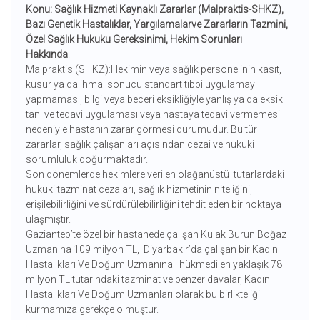
Konu: Sağlık Hizmeti Kaynaklı Zararlar (Malpraktis-SHKZ),
Bazı Genetik Hastalıklar, Yargılamalarve Zararların Tazmini,
Özel Sağlık Hukuku Gereksinimi, Hekim Sorunları
Hakkında
.
Malpraktis (SHKZ):Hekimin veya sağlık personelinin kasıt,
kusur ya da ihmal sonucu standart tıbbi uygulamayı
yapmaması, bilgi veya beceri eksikliğiyle yanlış ya da eksik
tanı ve tedavi uygulaması veya hastaya tedavi vermemesi
nedeniyle hastanın zarar görmesi durumudur. Bu tür
zararlar, sağlık çalışanları açısından cezai ve hukuki
sorumluluk doğurmaktadır.
Son dönemlerde hekimlere verilen olağanüstü tutarlardaki
hukuki tazminat cezaları, sağlık hizmetinin niteliğini,
erişilebilirliğini ve sürdürülebilirliğini tehdit eden bir noktaya
ulaşmıştır.
Gaziantep’te özel bir hastanede çalışan Kulak Burun Boğaz
Uzmanına 109 milyon TL, Diyarbakır’da çalışan bir Kadın
Hastalıkları Ve Doğum Uzmanına hükmedilen yaklaşık 78
milyon TL tutarındaki tazminat ve benzer davalar, Kadın
Hastalıkları Ve Doğum Uzmanları olarak bu birlikteliği
kurmamıza gerekçe olmuştur.