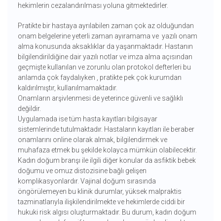
hekimlerin cezalandırılması yoluna gitmektedirler.
Pratikte bir hastaya ayrılabilen zaman çok az olduğundan
onam belgelerine yeterli zaman ayıramama ve yazılı onam
alma konusunda aksaklıklar da yaşanmaktadır. Hastanın
bilgilendirildiğine dair yazılı notlar ve imza alma açısından
geçmişte kullanılan ve zorunlu olan protokol defterleri bu
anlamda çok faydalıyken , pratikte pek çok kurumdan
kaldırılmıştır, kullanılmamaktadır.
Onamların arşivlenmesi de yeterince güvenli ve sağlıklı
değildir.
Uygulamada ise tüm hasta kayıtları bilgisayar
sistemlerinde tutulmaktadır. Hastaların kayıtları ile beraber
onamlarını online olarak almak, bilgilendirmek ve
muhafaza etmek bu şekilde kolayca mümkün olabilecektir.
Kadın doğum branşı ile ilgili diğer konular da asfiktik bebek
doğumu ve omuz distozisine bağlı gelişen
komplikasyonlardır. Vajinal doğum sırasında
öngörülemeyen bu klinik durumlar, yüksek malpraktis
tazminatlarıyla ilişkilendirilmekte ve hekimlerde ciddi bir
hukuki risk algısı oluşturmaktadır. Bu durum, kadın doğum