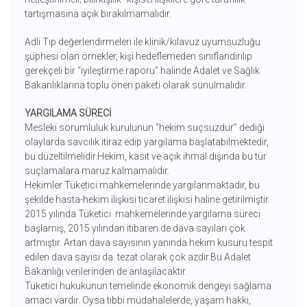
tartışmasına açık bırakılmamalıdır.
Adli Tıp değerlendirmeleri ile klinik/kılavuz uyumsuzluğu
şüphesi olan örnekler, kişi hedeflemeden sınıflandırılıp
gerekçeli bir “iyileştirme raporu” halinde Adalet ve Sağlık
Bakanlıklarına toplu öneri paketi olarak sunulmalıdır.
YARGILAMA SÜRECİ
Mesleki sorumluluk kurulunun “hekim suçsuzdur” dediği
olaylarda savcılık itiraz edip yargılama başlatabilmektedir,
bu düzeltilmelidir.Hekim, kasıt ve açık ihmal dışında bu tür
suçlamalara maruz kalmamalıdır.
Hekimler Tüketici mahkemelerinde yargılanmaktadır, bu
şekilde hasta-hekim ilişkisi ticaret ilişkisi haline getirilmiştir.
2015 yılında Tüketici mahkemelerinde yargılama süreci
başlamış, 2015 yılından itibaren de dava sayıları çok
artmıştır. Artan dava sayısının yanında hekim kusuru tespit
edilen dava sayısı da tezat olarak çok azdır.Bu Adalet
Bakanlığı verilerinden de anlaşılacaktır.
Tüketici hukukunun temelinde ekonomik dengeyi sağlama
amacı vardır. Oysa tıbbi müdahalelerde, yaşam hakkı,