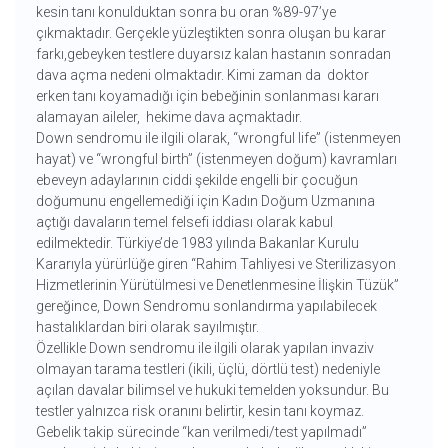
kesin tanı konulduktan sonra bu oran %89-97’ye
çıkmaktadır. Gerçekle yüzleştikten sonra oluşan bu karar
farkı,gebeyken testlere duyarsız kalan hastanın sonradan
dava açma nedeni olmaktadır. Kimi zaman da doktor
erken tanı koyamadığı için bebeğinin sonlanması kararı
alamayan aileler, hekime dava açmaktadır.
Down sendromu ile ilgili olarak, “wrongful life” (istenmeyen
hayat) ve “wrongful birth” (istenmeyen doğum) kavramları
ebeveyn adaylarının ciddi şekilde engelli bir çocuğun
doğumunu engellemediği için Kadın Doğum Uzmanına
açtığı davaların temel felsefi iddiası olarak kabul
edilmektedir. Türkiye’de 1983 yılında Bakanlar Kurulu
Kararıyla yürürlüğe giren “Rahim Tahliyesi ve Sterilizasyon
Hizmetlerinin Yürütülmesi ve Denetlenmesine İlişkin Tüzük”
gereğince, Down Sendromu sonlandırma yapılabilecek
hastalıklardan biri olarak sayılmıştır.
Özellikle Down sendromu ile ilgili olarak yapılan invaziv
olmayan tarama testleri (ikili, üçlü, dörtlü test) nedeniyle
açılan davalar bilimsel ve hukuki temelden yoksundur. Bu
testler yalnızca risk oranını belirtir, kesin tanı koymaz.
Gebelik takip sürecinde “kan verilmedi/test yapılmadı”