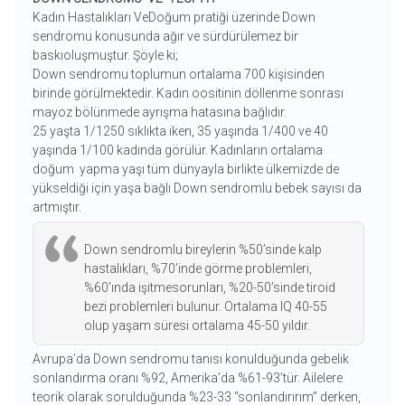
Kadın Hastalıkları VeDoğum pratiği üzerinde Down
sendromu konusunda ağır ve sürdürülemez bir
baskıoluşmuştur. Şöyle ki;
Down sendromu toplumun ortalama 700 kişisinden
birinde görülmektedir. Kadın oositinin döllenme sonrası
mayoz bölünmede ayrışma hatasına bağlıdır.
25 yaşta 1/1250 sıklıkta iken, 35 yaşında 1/400 ve 40
yaşında 1/100 kadında görülür. Kadınların ortalama
doğum yapma yaşı tüm dünyayla birlikte ülkemizde de
yükseldiği için yaşa bağlı Down sendromlu bebek sayısı da
artmıştır.
Down sendromlu bireylerin %50’sinde kalp
hastalıkları, %70’inde görme problemleri,
%60’ında işitmesorunları, %20-50’sinde tiroid
bezi problemleri bulunur. Ortalama IQ 40-55
olup yaşam süresi ortalama 45-50 yıldır.
Avrupa’da Down sendromu tanısı konulduğunda gebelik
sonlandırma oranı %92, Amerika’da %61-93’tür. Ailelere
teorik olarak sorulduğunda %23-33 “sonlandırırım” derken,