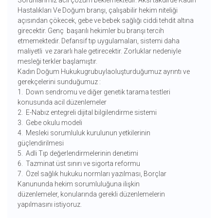
Sorunlarımız acil çözüm beklemektedir. Aksi takdirde Kadın
Hastalıkları Ve Doğum branşı, çalışabilir hekim niteliği
açısından çökecek, gebe ve bebek sağlığı ciddi tehdit altına
girecektir. Genç başarılı hekimler bu branşı tercih
etmemektedir. Defansif tıp uygulamaları, sistemi daha
maliyetli ve zararlı hale getirecektir. Zorluklar nedeniyle
mesleği terkler başlamıştır.
Kadın Doğum Hukukugrubuylaoluşturduğumuz ayrıntı ve
gerekçelerini sunduğumuz :
1. Down sendromu ve diğer genetik tarama testleri
konusunda acil düzenlemeler
2. E-Nabız entegreli dijital bilgilendirme sistemi
3. Gebe okulu modeli
4. Mesleki sorumluluk kurulunun yetkilerinin
güçlendirilmesi
5. Adli Tıp değerlendirmelerinin denetimi
6. Tazminat üst sınırı ve sigorta reformu
7. Özel sağlık hukuku normları yazılması, Borçlar
Kanununda hekim sorumluluğuna ilişkin
düzenlemeler,
konularında gerekli düzenlemelerin
yapılmasını istiyoruz.