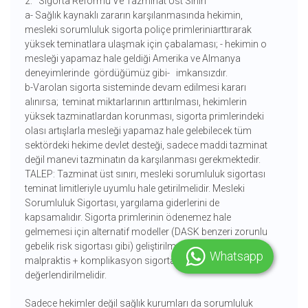
2. Sigorta Reformu Ve Tazminat Üst Sınırı
a- Sağlık kaynaklı zararın karşılanmasında hekimin,
mesleki sorumluluk sigorta poliçe primleriniarttırarak
yüksek teminatlara ulaşmak için çabalaması; - hekimin o
mesleği yapamaz hale geldiği Amerika ve Almanya
deneyimlerinde gördüğümüz gibi- imkansızdır.
b-Varolan sigorta sisteminde devam edilmesi kararı
alınırsa; teminat miktarlarının arttırılması, hekimlerin
yüksek tazminatlardan korunması, sigorta primlerindeki
olası artışlarla mesleği yapamaz hale gelebilecek tüm
sektördeki hekime devlet desteği, sadece maddi tazminat
değil manevi tazminatın da karşılanması gerekmektedir.
TALEP: Tazminat üst sınırı, mesleki sorumluluk sigortası
teminat limitleriyle uyumlu hale getirilmelidir. Mesleki
Sorumluluk Sigortası, yargılama giderlerini de
kapsamalıdır. Sigorta primlerinin ödenemez hale
gelmemesi için alternatif modeller (DASK benzeri zorunlu
gebelik risk sigortası gibi) geliştirilmelidir. Hasta merkezli
Whatsapp
malpraktis + komplikasyon sigortası modeli uzun vadede
değerlendirilmelidir.
Sadece hekimler değil sağlık kurumları da sorumluluk