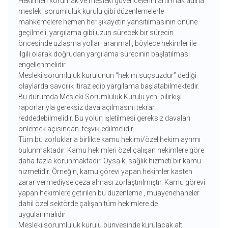
Hekimleri korumak ve mesleki güvencelerini artırmak adına
mesleki sorumluluk kurulu gibi düzenlemelerle
mahkemelere hemen her şikayetin yansıtılmasının önüne
geçilmeli, yargılama gibi uzun sürecek bir sürecin
öncesinde uzlaşma yolları aranmalı, böylece hekimler ile
ilgili olarak doğrudan yargılama sürecinin başlatılması
engellenmelidir.
Mesleki sorumluluk kurulunun “hekim suçsuzdur” dediği
olaylarda savcılık itiraz edip yargılama başlatabilmektedir.
Bu durumda Mesleki Sorumluluk Kurulu yeni bilirkişi
raporlarıyla gereksiz dava açılmasını tekrar
reddedebilmelidir. Bu yolun işletilmesi gereksiz davaları
önlemek açısından teşvik edilmelidir.
Tüm bu zorluklarla birlikte kamu hekimi/özel hekim ayrımı
bulunmaktadır. Kamu hekimleri özel çalışan hekimlere göre
daha fazla korunmaktadır. Oysa ki sağlık hizmeti bir kamu
hizmetidir. Örneğin, kamu görevi yapan hekimler kasten
zarar vermediyse ceza alması zorlaştırılmıştır. Kamu görevi
yapan hekimlere getirilen bu düzenleme , muayenehaneler
dahil özel sektörde çalışan tüm hekimlere de
uygulanmalıdır.
Mesleki sorumluluk kurulu bünyesinde kurulacak alt