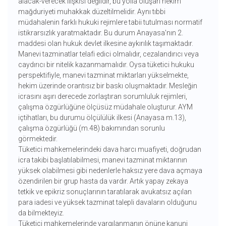
alacak-verecek ilişkisi değildir, bu yolla oluşan hekim
mağduriyeti muhakkak düzeltilmelidir. Aynı tıbbi
müdahalenin farklı hukuki rejimlere tabii tutulması normatif
istikrarsızlık yaratmaktadır. Bu durum Anayasa'nın 2.
maddesi olan hukuk devlet ilkesine aykırılık taşımaktadır.
Manevi tazminatlar telafi edici olmalıdır, cezalandırıcı veya
caydırıcı bir nitelik kazanmamalıdır. Oysa tüketici hukuku
perspektifiyle, manevi tazminat miktarları yükselmekte,
hekim üzerinde orantısız bir baskı oluşmaktadır. Mesleğin
icrasını aşırı derecede zorlaştıran sorumluluk rejimleri,
çalışma özgürlüğüne ölçüsüz müdahale oluşturur. AYM
içtihatları, bu durumu ölçülülük ilkesi (Anayasa m.13),
çalışma özgürlüğü (m.48) bakımından sorunlu
görmektedir.
Tüketici mahkemelerindeki dava harcı muafiyeti, doğrudan
icra takibi başlatılabilmesi, manevi tazminat miktarının
yüksek olabilmesi gibi nedenlerle haksız yere dava açmaya
özendirilen bir grup hasta da vardır. Artık yapay zekaya
tetkik ve epikriz sonuçlarının taratılarak avukatsız açılan
para iadesi ve yüksek tazminat talepli davaların olduğunu
da bilmekteyiz.
Tüketici mahkemelerinde yargılanmanın önüne kanuni