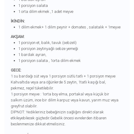
1 porsiyon salata
1 orta dilim ekmek ,1 adet meyve
İKİNDİN:
1 dilim ekmek+ 1 dilim peynir + domates , salatalık + 1meyve
AKŞAM:
1 porsiyon et, balık, tavuk (sebzeli)
1 porsiyon zeytinyağlı sebze yemeği
1 bardak ayran,
1 porsiyon salata , 1orta dilim ekmek
GECE:
1 su bardağı süt veya 1 porsiyon sütlü tatlı + 1 porsiyon meyve
Kahvaltıda veya ara öğünlerde 5 zeytin, 1tatlı kaşığı bal,
pekmez, reçel tüketilebilir.
1 porsiyon meyve : 1orta boy elma, portakal veya küçük bir
salkım üzüm, ince bir dilim karpuz veya kavun, yarım muz veya
greyfrut olabilir.
DİPNOT: Yedikleriniz bebeğinizin sağlığını direkt olarak
etkileyebilecek güçtedir.Gebelik öncesi evrelerden itibaren
beslenmenize dikkat etmelisiniz.