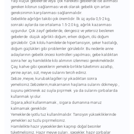
Yaşı küçük gebelerde veya çok hareketli gebelerde ise alınması
gereken kilonun sağlanması ve ek olarak gebelik için artan
gereksinimin karşılanması sağlanmalıdır.
Gebelikte ağırlığın takibi çok önemlidir. İlk üç ayda 0,5-2 kg,
sonraki aylarda ise ortalama 1.5-2.0 kg, ağırlık kazanması
uygundur. Çok zayıf gebelerde, dengesiz ve yetersiz beslenen
gebelerde düşük ağırlıklı doğum, erken doğum, ölü doğum
görülebilir. Çok kilolu hamilelerde hipertansiyon, şeker hastalığı,
doğum güçlükleri gibi problemler görülebilir. Bu nedenle anne
adaylarının gebelik öncesi kontrolleri yapılması, gebe kaldıktan
sonra her ay hamilelikte kilo alımının izlenmesi gerekmektedir.
Çay, kahve gibi içeceklerin yemekle birlikte tüketimini azaltıp,
yerine ayran, süt, meyve sularını tercih ediniz.
Sebze ,meyve, kurubaklagilleri iyi yıkadıktan sonra
yemelisiniz.Sebzelerin,makarnanın haşlama sularını dökmeyip ,
suyunu çektirerek az suyla pişirmek ya da sularını çorbalarda
kullanmak iyi olur.
Sigara,alkol kullanmamak , sigara dumanına maruz
kalmamak gereklidir.
Yemeklerde iyotlu tuz kullanılmalıdır. Tansiyon yüksekliklerinde
yemekleri az tuzlu pişirmelisiniz.
Hamilelikte hazır yiyeceklerden kaçınıp doğal besinler
tüketmelisiniz. Hazır meyve suları , içecekler, hazır çorbalar