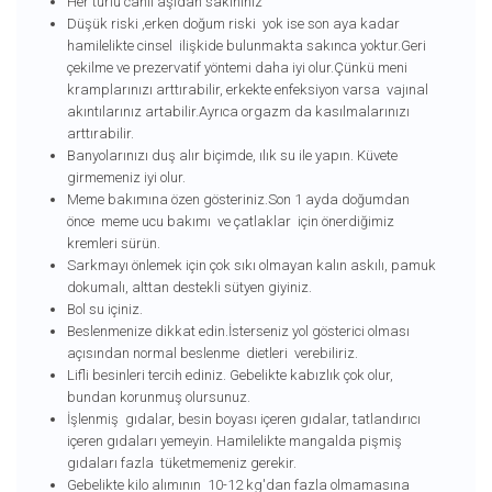
Her türlü canlı aşıdan sakınınız
Düşük riski ,erken doğum riski yok ise son aya kadar
hamilelikte cinsel ilişkide bulunmakta sakınca yoktur.Geri
çekilme ve prezervatif yöntemi daha iyi olur.Çünkü meni
kramplarınızı arttırabilir, erkekte enfeksiyon varsa vajınal
akıntılarınız artabilir.Ayrıca orgazm da kasılmalarınızı
arttırabilir.
Banyolarınızı duş alır biçimde, ılık su ile yapın. Küvete
girmemeniz iyi olur.
Meme bakımına özen gösteriniz.Son 1 ayda doğumdan
önce meme ucu bakımı ve çatlaklar için önerdiğimiz
kremleri sürün.
Sarkmayı önlemek için çok sıkı olmayan kalın askılı, pamuk
dokumalı, alttan destekli sütyen giyiniz.
Bol su içiniz.
Beslenmenize dikkat edin.İsterseniz yol gösterici olması
açısından normal beslenme dietleri verebiliriz.
Lifli besinleri tercih ediniz. Gebelikte kabızlık çok olur,
bundan korunmuş olursunuz.
İşlenmiş gıdalar, besin boyası içeren gıdalar, tatlandırıcı
içeren gıdaları yemeyin. Hamilelikte mangalda pişmiş
gıdaları fazla tüketmemeniz gerekir.
Gebelikte kilo alımının 10-12 kg'dan fazla olmamasına