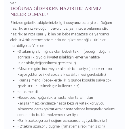
var.
DOĞUMA GİDERKEN HAZIRLIKLARIMIZ
NELER OLMALI?
Elinizde gebelik takiplerinizle ilgili dosyanız olsa iyi olur.Doğum
hazırlıklarınız ve doğum bavulunuz yanınızda bulunmalı.Bu
hazırlıklarınıza işini iyi bilen bir bebe mağazası da yardımcı
olabilir.Artık internet ortamında da güzel ve sağlıklı ürünler
bulabiliyoruz.Yine de:
-3 takım iç zıbınlığı da olan bebek takımı(bebeğin doğum
sonrası ilk giydiği kıyafet ıslaklığını emer ve hafifçe
ıslanabilir,değiştirilmesi gerekebilir)
-Mevsime göre ince veya kalın bir battaniye ( bebeklerin ısı
kaybı çoktur ve ilk etapda sıkıca örtülmesi gerekebilir.)
-Kumaş mendil(bebeklerde ilk 3 günde köpüklü salya çok
gelebilir.Bunu silmek için kullanırsınız)
-Islak mendil
-Bebek bezi çoğunlukla hastaneler tarafından
karşılanmaz.Kendinize hasta bezi ve yatak koruyucu
almanıza gerek yoktur.Artık hastanelerde hemşirelik bakımı
esnasında bu tür malzemeler veriliyor.
-Terlik ,soket çorap ( doğum esnasında üşüyebilirsiniz )
- 2 takım uzun,önü düğmeli(rahat emzirebilmeniz için)