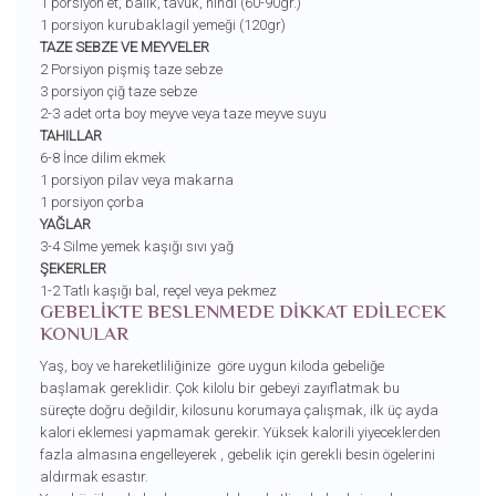
1 porsiyon et, balık, tavuk, hindi (60-90gr.)
1 porsiyon kurubaklagil yemeği (120gr)
TAZE SEBZE VE MEYVELER
2 Porsiyon pişmiş taze sebze
3 porsiyon çiğ taze sebze
2-3 adet orta boy meyve veya taze meyve suyu
TAHILLAR
6-8 İnce dilim ekmek
1 porsiyon pilav veya makarna
1 porsiyon çorba
YAĞLAR
3-4 Silme yemek kaşığı sıvı yağ
ŞEKERLER
1-2 Tatlı kaşığı bal, reçel veya pekmez
GEBELİKTE BESLENMEDE DİKKAT EDİLECEK
KONULAR
Yaş, boy ve hareketliliğinize göre uygun kiloda gebeliğe
başlamak gereklidir. Çok kilolu bir gebeyi zayıflatmak bu
süreçte doğru değildir, kilosunu korumaya çalışmak, ilk üç ayda
kalori eklemesi yapmamak gerekir. Yüksek kalorili yiyeceklerden
fazla almasına engelleyerek , gebelik için gerekli besin ögelerini
aldırmak esastır.