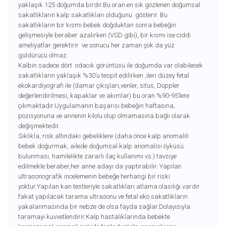
yaklaşık 125 doğumda birdir.Bu oran en sık gözlenen doğumsal
sakatlıkların kalp sakatlıkları olduğunu gösterir. Bu
sakatlıkların bir kısmı bebek doğduktan sonra bebeğin
gelişmesiyle beraber azalırken (VSD gibi), bir kısmı ise ciddi
ameliyatlar gerektirir ve sonucu her zaman çok da yüz
güldürücü olmaz.
Kalbin sadece dört odacık görüntüsü ile doğumda var olabilecek
sakatlıkların yaklaşık %30’u tespit edilirken ,ileri düzey fetal
ekokardiyografi ile (damar çıkışları,venler, situs, Doppler
değerlendirilmesi, kapaklar ve akımlar) bu oran %90-95’lere
çıkmaktadır.Uygulamanın başarısı bebeğin haftasına,
pozisyonuna ve annenin kilolu olup olmamasına bağlı olarak
değişmektedir.
Sıklıkla, risk altındaki gebeliklere (daha önce kalp anomalili
bebek doğurmak, ailede doğumsal kalp anomalisi öyküsü
bulunması, hamilelikte zararlı ilaç kullanımı vs.) tavsiye
edilmekle beraber,her anne adayı da yaptırabilir. Yapılan
ultrasonografik incelemenin bebeğe herhangi bir riski
yoktur.Yapılan kan testleriyle sakatlıkları atlama olasılığı vardır
fakat yapılacak tarama ultrasonu ve fetal eko sakatlıkların
yakalanmasında bir nebze de olsa fayda sağlar.Dolayısıyla
taramayı kuvvetlendirir.Kalp hastalıklarında bebekte