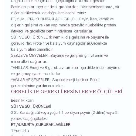
Doğru beslenme için besin çeşitliliğini arttırmak gerekir.
Besin grupları içerisindeki gıdalardan biriniyemiyorsanız , bir
diğerini tüketerek de doğru beslenebilirsiniz.
ET, YUMURTA, KURUBAKLAGİL GRUBU: Beyin, kas, kemik ve
dişlerin gelişimi ve kan yapımında görevlidir.Gebelikte protein
ihtiyacı ve gebelikte demir ihtiyacını karşılarlar.
SÜT VE SÜT ÜRÜNLERİ: Kemik, diş gelişimi ve büyüme ile
görevlidirler. Protein ve kalsiyum kaynağıdırlar.Gebelikte
kalsiyum alımı önemlidir.
SEBZE VE MEYVELER : Büyüme ve gelişme için vitamin ve
mineralleri sağlarlar.
TAHILLAR: Enerji ve B gurubu vitaminleri içerdiklerinden büyüme
ve gelişmeye yardımcı olurlar.
YAĞLAR VE ŞEKERLER : Sadece enerji içerirler. Enerji
gereksinimine yardımcı olurlar.
GEBELİKTE GEREKLİ BESİNLER VE ÖLÇÜLERİ
Besin Miktarı
SÜT VE SÜT ÜRÜNLERİ
2 Su Bardağı süt veya yoğurt 1 porsiyon peynir (2 dilim) veya 2
yemek kaşığı çökelek
ET ,YUMURTA ,KURUBAKLAGİLLER
1 Yumurta