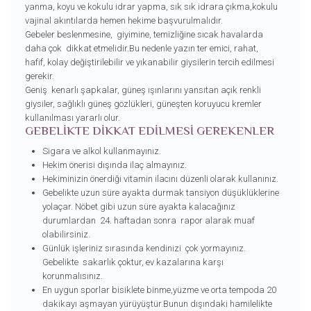
yanma, koyu ve kokulu idrar yapma, sık sık idrara çıkma,kokulu
vajinal akıntılarda hemen hekime başvurulmalıdır.
Gebeler beslenmesine, giyimine, temizliğine sıcak havalarda
daha çok dikkat etmelidir.Bu nedenle yazın ter emici, rahat,
hafif, kolay değiştirilebilir ve yıkanabilir giysilerin tercih edilmesi
gerekir.
Geniş kenarlı şapkalar, güneş ışınlarını yansıtan açık renkli
giysiler, sağlıklı güneş gözlükleri, güneşten koruyucu kremler
kullanılması yararlı olur.
GEBELİKTE DİKKAT EDİLMESİ GEREKENLER
Sigara ve alkol kullanmayınız.
Hekim önerisi dışında ilaç almayınız.
Hekiminizin önerdiği vitamin ilacını düzenli olarak kullanınız.
Gebelikte uzun süre ayakta durmak tansiyon düşüklüklerine
yolaçar. Nöbet gibi uzun süre ayakta kalacağınız
durumlardan 24. haftadan sonra rapor alarak muaf
olabilirsiniz.
Günlük işleriniz sırasında kendinizi çok yormayınız.
Gebelikte sakarlık çoktur, ev kazalarına karşı
korunmalısınız.
En uygun sporlar bisiklete binme,yüzme ve orta tempoda 20
dakikayı aşmayan yürüyüştür.Bunun dışındaki hamilelikte