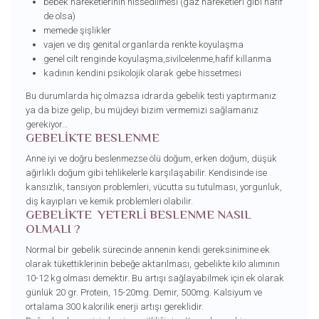
bebek hareketlerinin hissedilmesi (gaz hareketleri gibi hafif
de olsa)
memede şişlikler
vajen ve dış genital organlarda renkte koyulaşma
genel cilt renginde koyulaşma,sivilcelenme,hafif kıllanma
kadının kendini psikolojik olarak gebe hissetmesi
Bu durumlarda hiç olmazsa idrarda gebelik testi yaptırmanız
ya da bize gelip, bu müjdeyi bizim vermemizi sağlamanız
gerekiyor…
GEBELİKTE BESLENME
Anne iyi ve doğru beslenmezse ölü doğum, erken doğum, düşük
ağırlıklı doğum gibi tehlikelerle karşılaşabilir. Kendisinde ise
kansızlık, tansiyon problemleri, vücutta su tutulması, yorgunluk,
diş kayıpları ve kemik problemleri olabilir.
GEBELİKTE YETERLİ BESLENME NASIL
OLMALI ?
Normal bir gebelik sürecinde annenin kendi gereksinimine ek
olarak tükettiklerinin bebeğe aktarılması, gebelikte kilo alımının
10-12 kg olması demektir. Bu artışı sağlayabilmek için ek olarak
günlük 20 gr. Protein, 15-20mg. Demir, 500mg. Kalsiyum ve
ortalama 300 kalorilik enerji artışı gereklidir.