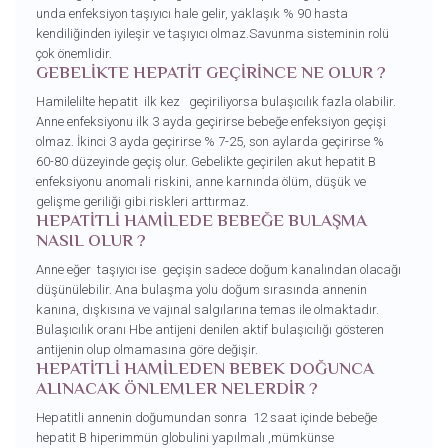
unda enfeksiyon taşıyıcı hale gelir, yaklaşık % 90 hasta
kendiliğinden iyileşir ve taşıyıcı olmaz.Savunma sisteminin rolü
çok önemlidir.
GEBELİKTE HEPATİT GEÇİRİNCE NE OLUR ?
Hamilelilte hepatit ilk kez geçiriliyorsa bulaşıcılık fazla olabilir.
Anne enfeksiyonu ilk 3 ayda geçirirse bebeğe enfeksiyon geçişi
olmaz. İkinci 3 ayda geçirirse % 7-25, son aylarda geçirirse %
60-80 düzeyinde geçiş olur. Gebelikte geçirilen akut hepatit B
enfeksiyonu anomali riskini, anne karnında ölüm, düşük ve
gelişme geriliği gibi riskleri arttırmaz.
HEPATİTLİ HAMİLEDE BEBEĞE BULAŞMA
NASIL OLUR ?
Anne eğer taşıyıcı ise geçişin sadece doğum kanalından olacağı
düşünülebilir. Ana bulaşma yolu doğum sırasında annenin
kanına, dışkısına ve vajınal salgılarına temas ile olmaktadır.
Bulaşıcılık oranı Hbe antijeni denilen aktif bulaşıcılığı gösteren
antijenin olup olmamasına göre değişir.
HEPATİTLİ HAMİLEDEN BEBEK DOĞUNCA
ALINACAK ÖNLEMLER NELERDİR ?
Hepatitli annenin doğumundan sonra 12 saat içinde bebeğe
hepatit B hiperimmün globulini yapılmalı ,mümkünse