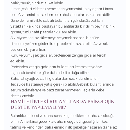
balık, tavuk, hindi eti tüketilebilir.
Limon ,yoğurt eklemek yemeklerin yenmesini kolaylaştırır.Limon
hem C vitamini olarak hem de rahatlatıcı olarak kullanılabilir.
Genelde hamilelikte sabah bulantıları çok olur.Sabahları
yataktan kalkınca başlayan bulantılarda bir dilim peynir, bir iki
grisini, tuzlu hafif pastalar kullanılabilir.
Sıvı yiyecekleri az tüketmeye ve yemek sonrası bir süre
dinlenmeye özen gösterilirse problemler azalabilir. Az ve sık
beslenmek yararlıdır.
Kuru ve yumuşak gıdalar, proteinden zengin gıdalar tercih
edilebilir.
Proteinden zengin gıdaların bulantıları kesmekte yağ ve
nişastalı besinlere göre daha etkili olduğu bilinir.
Baharatlı,yağlı ve asitli gıdalardan uzak durulmalıdır.
Tedavide hastaneye yatış gerekli olabilir.Gebelik bulantılarında
serum tedavileriyle ve bazı zarar vermeyen ilaçlarla gebe
desteklenebilir.
HAMİLELİKTEKİ BULANTILARDA PSİKOLOJİK
DESTEK YAPILMALI MI?
Bulantıların ikinci ve daha sonraki gebeliklerde daha az olduğu
bilinir.Anne ikinci gebelikte daha meşguldür,gebeliği bir kez
tatmış ve kendinden daha emindir, ilk gebeliğe nazaran daha az