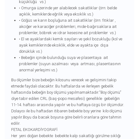
küçüklüğü vs.)
• Omurga üzerinde yer alabilecek sakatlıklar (örn: belde
açıklık, kemiklerde eğrilik veya eksiklik vs.)
• Göğüs ve karın boşluğuna ait sakatlıklar (örn: fıtıklar ,
akciğer ve karaciğer problemleri, mide-bağırsaklara ait
problemler, böbrek ve idrar kesesine ait problemler vs.)
• El ve ayaklardaki kemik sayıları ve şekil bozukluğu (kol ve
ayak kemiklerinde eksiklik, elde ve ayakta içe dışa
dönüklük vs.)
• Bebeğin içinde bulunduğu suya ve plasentaya ait
problemler (suyun azalması veya artması, plasentasının
anormal yerleşimi vs.)
Bu ölçümler bize bebeğin kilosunu verecek ve gelişimini takip
etmede faydalı olacaktır. Bu haftalarda ve ilerleyen gebelik
haftasında bebeğin boy ölçümü yapılmamaktadır.“Boy ölçümü’’
diye tabir edilen CRL (baş-popo mesafesi) genellikle gebeliğin
11-14. haftası arasında yapılır ve bu haftaya özgü bir ölçümdür.
Dolayısı ile bu haftadan itibaren bebekte boy yerine kilo ölçümü
yapılır.Boyu da bacak boyuna göre belirli oranlara göre tahmin
edilir.
FETAL EKOKARDİYOGRAFİ
Her yeni doğan bebekte bebekte kalp sakatlığı görülme sıklığı