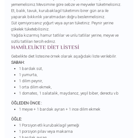
yememelisiniz.Mevsimine göre sebze ve meyveler tüketmelisiniz.
Et, balık, tavuk, kurubaklagil tüketimini birer gün ara ile
yaparak bıkkınlık yaratmadan doğru beslenmelisiniz.
Süt içemiyorsanız yoğurt veya ayran tüketiniz. Peynir yerine
çökelek tüketebilisiniz.
Yağda kızarmış hamur tatlılar ve unlu tatlılar yerine, meyve ve
sütlü tatlıları tercih ediniz.
HAMİLELİKTE DİET LİSTESİ
Gebelikte diet listesine örnek olarak aşağıdaki liste verilebilir.
SABAH:
1 bardak süt,
1 yumurta,
1 dilim peynir,
1 orta dilim ekmek,
1 domates, 1 salatalık, maydanoz, yeşil biber, dereotu v.b
ÖĞLEDEN ÖNCE :
1 meyve + 1 bardak ayran + 1 ince dilim ekmek
ÖĞLE:
1 Porsiyon etli kurubaklagil yemeği
1 porsiyon pilav veya makarna
1 bardak ayran