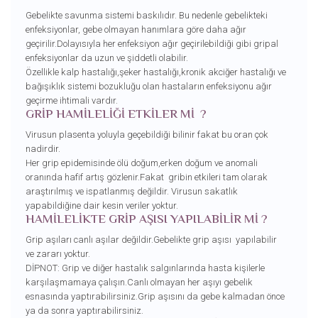
Gebelikte savunma sistemi baskılıdır. Bu nedenle gebelikteki
enfeksiyonlar, gebe olmayan hanımlara göre daha ağır
geçirilir.Dolayısıyla her enfeksiyon ağır geçirilebildiği gibi gripal
enfeksiyonlar da uzun ve şiddetli olabilir.
Özellikle kalp hastalığı,şeker hastalığı,kronik akciğer hastalığı ve
bağışıklık sistemi bozukluğu olan hastaların enfeksiyonu ağır
geçirme ihtimali vardır.
GRİP HAMİLELİĞİ ETKİLER Mİ ?
Virusun plasenta yoluyla geçebildiği bilinir fakat bu oran çok
nadirdir.
Her grip epidemisinde ölü doğum,erken doğum ve anomali
oranında hafif artış gözlenir.Fakat gribin etkileri tam olarak
araştırılmış ve ispatlanmış değildir. Virusun sakatlık
yapabildiğine dair kesin veriler yoktur.
HAMİLELİKTE GRİP AŞISI YAPILABİLİR Mİ ?
Grip aşıları canlı aşılar değildir.Gebelikte grip aşısı yapılabilir
ve zararı yoktur.
DİPNOT: Grip ve diğer hastalık salgınlarında hasta kişilerle
karşılaşmamaya çalışın.Canlı olmayan her aşıyı gebelik
esnasında yaptırabilirsiniz.Grip aşısını da gebe kalmadan önce
ya da sonra yaptırabilirsiniz.