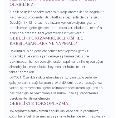
OLABİLİR ?
Klasik belirtiler bebekte katarakt, kalp anomalileri ve sağırlıktır.
Kalp ve göz problemleri ilk 8 haftada geçirenlerde daha sıktır.
Gebeliğin ilk 12 haftasında kızamıkçık enfeksiyonu geçiren
hamilelerde gebeliğin sonlandırılması zorunludur.12-16 hafta
arasında prenatal tanı yöntemlerine ihtiyaç vardır.
GEBELIKTE KIZAMIKÇIKLI KIŞI ILE
KARŞILAŞANLARA NE YAPMALI?
Döküntüleri olan gebelere hemen test yapmak gerekir.
Kızamıkçık ile karşılaşan gebeye aşılanma öyküsüne
bakılmadan hemen serolojik testler yapılmalıdır.Koruyuculuğun
olmadığı kişilerde 4 hafta boyunca her hafta testler
tekrarlanmalıdır.
DİPNOT: Özellikle risk grubundaysanız yani toplu yerlerde
çalışıyorsanız, sağlıkçıysanız, okul döneminde olan çocuğunuz
varsa, öğretmenseniz gebe kalmadan önce kızamıkçık geçirip
geçirmediğinize baktırmanız ve mümkünse aşı yaptırmanız
gerekmekte , ihmal etmeyin.
GEBELİKTE TOKSOPLAZMA
Toksoplazma enfeksiyonu sağlıklı kişilerde sorun yaratmaz,
çoğunlukla belirti vermeden yaşanır ve tedavi gerektirmez.Ancak