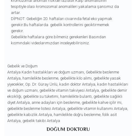
kromozomal anomali riskide fazladır.Kalp anomalisinin
tespitiyle olası kromozomal anomalileri yakalama şansımız da
artar.
DİPNOT: Gebeliğin 20. haftaları civarında fetal eko yapmak
gerekir.Bu haftalarda gebelik kontrollerini geciktirmemek
gerekir.
Gebelikte haftalara göre bilmeniz gerekenleri Basından
kısmındaki videolarımızdan inceleyebilirisiniz.
Gebelik ve Doğum
Antalya Kadın hastalıkları ve doğum uzmanı
,
Gebelikte beslenme
Antalya
,
hamilelikte beslenme
,
gebelikte kilo alımı
,
gebelikte yasak
yiyecekler
,
Op. Dr. Güray Ünlü
,
kadın doktor Antalya
,
kadın hastalıkları
ve doğum uzmanı
,
gebelikte vitamin takviyesi Antalya
,
gebelikte demir
eksikliği
,
gebelikte su tüketimi
,
hamilelikte bulantı
,
gebelikte sağlıklı
diyet Antalya
,
anne adayları için beslenme
,
gebelikte kahve içilir mi
,
gebelikte beslenme listesi Antalya
,
gebelikte vitamin kullanımı Antalya
,
gebelikte kabızlık Antalya
,
hamilelikte doğru beslenme
,
folik asit
Antalya
,
gebelik takibi Antalya
DOĞUM DOKTORU