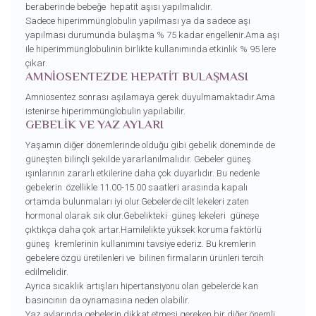
beraberinde bebeğe hepatit aşısı yapılmalıdır.
Sadece hiperimmünglobulin yapılması ya da sadece aşı
yapılması durumunda bulaşma % 75 kadar engellenir.Ama aşı
ile hiperimmünglobulinin birlikte kullanımında etkinlik % 95 lere
çıkar.
AMNİOSENTEZDE HEPATİT BULAŞMASI
Amniosentez sonrası aşılamaya gerek duyulmamaktadır.Ama
istenirse hiperimmünglobulin yapılabilir.
GEBELİK VE YAZ AYLARI
Yaşamın diğer dönemlerinde olduğu gibi gebelik döneminde de
güneşten bilinçli şekilde yararlanılmalıdır. Gebeler güneş
ışınlarının zararlı etkilerine daha çok duyarlıdır. Bu nedenle
gebelerin özellikle 11.00-15.00 saatleri arasında kapalı
ortamda bulunmaları iyi olur.Gebelerde cilt lekeleri zaten
hormonal olarak sık olur.Gebelikteki güneş lekeleri güneşe
çıktıkça daha çok artar.Hamilelikte yüksek koruma faktörlü
güneş kremlerinin kullanımını tavsiye ederiz. Bu kremlerin
gebelere özgü üretilenleri ve bilinen firmaların ürünleri tercih
edilmelidir.
Ayrıca sıcaklık artışları hipertansiyonu olan gebelerde kan
basıncının da oynamasına neden olabilir.
Yaz aylarında gebelerin dikkat etmesi gereken bir diğer önemli