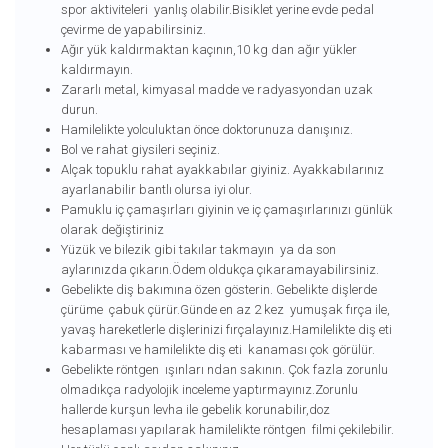
spor aktiviteleri yanlış olabilir.Bisiklet yerine evde pedal
çevirme de yapabilirsiniz.
Ağır yük kaldırmaktan kaçının,10 kg dan ağır yükler
kaldırmayın.
Zararlı metal, kimyasal madde ve radyasyondan uzak
durun.
Hamilelikte yolculuktan önce doktorunuza danışınız.
Bol ve rahat giysileri seçiniz.
Alçak topuklu rahat ayakkabılar giyiniz. Ayakkabılarınız
ayarlanabilir bantlı olursa iyi olur.
Pamuklu iç çamaşırları giyinin ve iç çamaşırlarınızı günlük
olarak değiştiriniz
Yüzük ve bilezik gibi takılar takmayın ya da son
aylarınızda çıkarın.Ödem oldukça çıkaramayabilirsiniz.
Gebelikte diş bakımına özen gösterin. Gebelikte dişlerde
çürüme çabuk çürür.Günde en az 2 kez yumuşak fırça ile,
yavaş hareketlerle dişlerinizi fırçalayınız.Hamilelikte diş eti
kabarması ve hamilelikte diş eti kanaması çok görülür.
Gebelikte röntgen ışınları ndan sakının. Çok fazla zorunlu
olmadıkça radyolojik inceleme yaptırmayınız.Zorunlu
hallerde kurşun levha ile gebelik korunabilir,doz
hesaplaması yapılarak hamilelikte röntgen filmi çekilebilir.