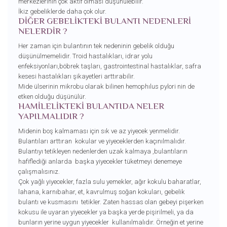
merkezlerinin çok aktif olması düşünülebilir.
İkiz gebeliklerde daha çok olur.
DİĞER GEBELİKTEKİ BULANTI NEDENLERİ
NELERDİR ?
Her zaman için bulantının tek nedeninin gebelik olduğu
düşünülmemelidir. Troid hastalıkları, idrar yolu
enfeksiyonları,böbrek taşları, gastrointestinal hastalıklar, safra
kesesi hastalıkları şikayetleri arttırabilir.
Mide ülserinin mikrobu olarak bilinen hemophılus pylori nin de
etken olduğu düşünülür.
HAMİLELİKTEKİ BULANTIDA NELER
YAPILMALIDIR ?
Midenin boş kalmaması için sık ve az yiyecek yenmelidir.
Bulantıları arttıran kokular ve yiyeceklerden kaçınılmalıdır.
Bulantıyı tetikleyen nedenlerden uzak kalmaya ,bulantıların
hafiflediği anlarda başka yiyecekler tüketmeyi denemeye
çalışmalısınız.
Çok yağlı yiyecekler, fazla sulu yemekler, ağır kokulu baharatlar,
lahana, karnıbahar, et, kavrulmuş soğan kokuları, gebelik
bulantı ve kusmasını tetikler. Zaten hassas olan gebeyi pişerken
kokusu ile uyaran yiyecekler ya başka yerde pişirilmeli, ya da
bunların yerine uygun yiyecekler kullanılmalıdır. Örneğin et yerine