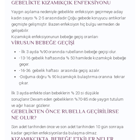
GEBELİKTE KIZAMIKÇIK ENFEKSİYONU
Yaygın aşılama nedeniyle gebelikte enfeksiyon geçirmeye aday
kadın sayısı % 2-5 arasındadır.Çoğu gebede koruyucu antikorlar
geçmişte gelişmiştir. Bazen enfeksiyon hiç bulgu vermeden de
gelişebilir.
Kızamıkçık enfeksiyonunun bebeğe geçiş oranları
VİRUSUN BEBEĞE GEÇİŞİ
- İlk 3 ayda %90 oranında rubellanın bebeğe geçişi olur.
-13-16 gebelik haftasında % 50 hamilede kızamıkçık bebeğe
geçer.
-16-36. gebelik haftası arasında geçiş azalır.
-Doğuma doğru % 90 kızamıkçık bulaştırma oranına tekrar
çıkar.
İlk 3 ayda enfekte olan bebeklerin % 20 si düşükle
sonuçlanır.Devam eden gebeliklerin %70-85 ınde yaygın tutulum
ve ağır hasar gözlenir.
GEBELİKTEN ÖNCE RUBELLA GEÇİRİLİRSE
NE OLUR?
Son adet tarihinden önce ve son adet tarihinden 10 gün sonraya
kadar geçirilen enfeksiyonlarda bulaşma olmaz.
KIZAMIKÇIKTA BEBEĞE ETKİLER NELER