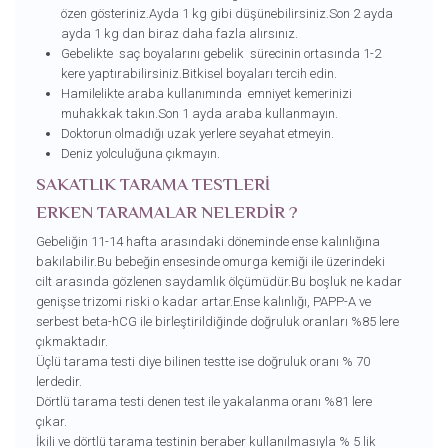
özen gösteriniz.Ayda 1 kg gibi düşünebilirsiniz.Son 2 ayda
ayda 1 kg dan biraz daha fazla alırsınız.
Gebelikte saç boyalarını gebelik sürecinin ortasında 1-2
kere yaptırabilirsiniz.Bitkisel boyaları tercih edin.
Hamilelikte araba kullanımında emniyet kemerinizi
muhakkak takın.Son 1 ayda araba kullanmayın.
Doktorun olmadığı uzak yerlere seyahat etmeyin.
Deniz yolculuğuna çıkmayın.
SAKATLIK TARAMA TESTLERİ
ERKEN TARAMALAR NELERDİR ?
Gebeliğin 11-14 hafta arasındaki döneminde ense kalınlığına
bakılabilir.Bu bebeğin ensesinde omurga kemiği ile üzerindeki
cilt arasında gözlenen saydamlık ölçümüdür.Bu boşluk ne kadar
genişse trizomi riski o kadar artar.Ense kalınlığı, PAPP-A ve
serbest beta-hCG ile birleştirildiğinde doğruluk oranları %85 lere
çıkmaktadır.
Üçlü tarama testi diye bilinen testte ise doğruluk oranı % 70
lerdedir.
Dörtlü tarama testi denen test ile yakalanma oranı %81 lere
çıkar.
İkili ve dörtlü tarama testinin beraber kullanılmasıyla % 5 lik