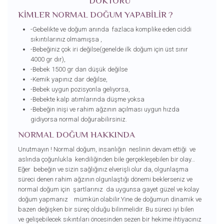
DOKTORU
KİMLER NORMAL DOĞUM YAPABİLİR ?
-Gebelikte ve doğum anında fazlaca komplike eden ciddi
sıkıntılarınız olmamışsa ,
-Bebeğiniz çok iri değilse(genelde ilk doğum için üst sınır
4000 gr dır),
-Bebek 1500 gr dan düşük değilse
-Kemik yapınız dar değilse,
-Bebek uygun pozisyonla geliyorsa,
-Bebekte kalp atımlarında düşme yoksa
-Bebeğin inişi ve rahim ağzının açılması uygun hızda
gidiyorsa normal doğurabilirsiniz.
NORMAL DOĞUM HAKKINDA
Unutmayın ! Normal doğum, insanlığın neslinin devam ettiği ve
aslında çoğunlukla kendiliğinden bile gerçekleşebilen bir olay…
Eğer bebeğin ve sizin sağlığınız elverişli olur da, olgunlaşma
süreci denen rahim ağzının olgunlaştığı dönemi beklerseniz ve
normal doğum için şartlarınız da uygunsa gayet güzel ve kolay
doğum yapmanız mümkün olabilir.Yine de doğumun dinamik ve
bazen değişken bir süreç olduğu bilinmelidir. Bu süreci iyi bilen
ve gelişebilecek sıkıntıları öncesinden sezen bir hekime ihtiyacınız