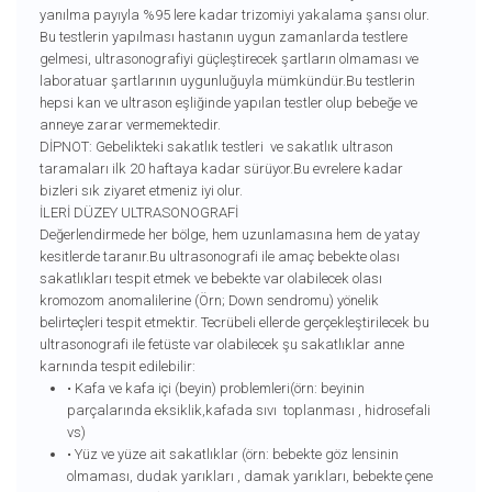
yanılma payıyla %95 lere kadar trizomiyi yakalama şansı olur.
Bu testlerin yapılması hastanın uygun zamanlarda testlere
gelmesi, ultrasonografiyi güçleştirecek şartların olmaması ve
laboratuar şartlarının uygunluğuyla mümkündür.Bu testlerin
hepsi kan ve ultrason eşliğinde yapılan testler olup bebeğe ve
anneye zarar vermemektedir.
DİPNOT: Gebelikteki sakatlık testleri ve sakatlık ultrason
taramaları ilk 20 haftaya kadar sürüyor.Bu evrelere kadar
bizleri sık ziyaret etmeniz iyi olur.
İLERİ DÜZEY ULTRASONOGRAFİ
Değerlendirmede her bölge, hem uzunlamasına hem de yatay
kesitlerde taranır.Bu ultrasonografi ile amaç bebekte olası
sakatlıkları tespit etmek ve bebekte var olabilecek olası
kromozom anomalilerine (Örn; Down sendromu) yönelik
belirteçleri tespit etmektir. Tecrübeli ellerde gerçekleştirilecek bu
ultrasonografi ile fetüste var olabilecek şu sakatlıklar anne
karnında tespit edilebilir:
• Kafa ve kafa içi (beyin) problemleri(örn: beyinin
parçalarında eksiklik,kafada sıvı toplanması , hidrosefali
vs)
• Yüz ve yüze ait sakatlıklar (örn: bebekte göz lensinin
olmaması, dudak yarıkları , damak yarıkları, bebekte çene