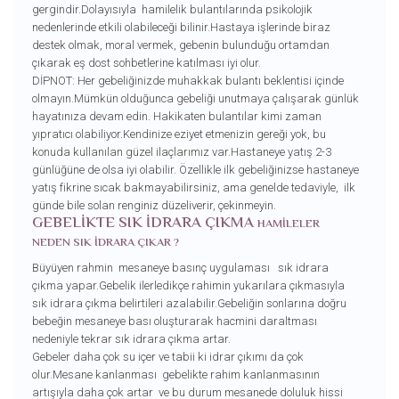
gergindir.Dolayısıyla hamilelik bulantılarında psikolojik
nedenlerinde etkili olabileceği bilinir.Hastaya işlerinde biraz
destek olmak, moral vermek, gebenin bulunduğu ortamdan
çıkarak eş dost sohbetlerine katılması iyi olur.
DİPNOT: Her gebeliğinizde muhakkak bulantı beklentisi içinde
olmayın.Mümkün olduğunca gebeliği unutmaya çalışarak günlük
hayatınıza devam edin. Hakikaten bulantılar kimi zaman
yıpratıcı olabiliyor.Kendinize eziyet etmenizin gereği yok, bu
konuda kullanılan güzel ilaçlarımız var.Hastaneye yatış 2-3
günlüğüne de olsa iyi olabilir. Özellikle ilk gebeliğinizse hastaneye
yatış fikrine sıcak bakmayabilirsiniz, ama genelde tedaviyle, ilk
günde bile solan renginiz düzeliverir, çekinmeyin.
GEBELİKTE SIK İDRARA ÇIKMA
HAMİLELER
NEDEN SIK İDRARA ÇIKAR ?
Büyüyen rahmin mesaneye basınç uygulaması sık idrara
çıkma yapar.Gebelik ilerledikçe rahimin yukarılara çıkmasıyla
sık idrara çıkma belirtileri azalabilir.Gebeliğin sonlarına doğru
bebeğin mesaneye bası oluşturarak hacmini daraltması
nedeniyle tekrar sık idrara çıkma artar.
Gebeler daha çok su içer ve tabii ki idrar çıkımı da çok
olur.Mesane kanlanması gebelikte rahim kanlanmasının
artışıyla daha çok artar ve bu durum mesanede doluluk hissi