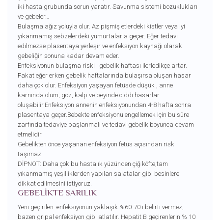
iki hasta grubunda sorun yaratır. Savunma sistemi bozuklukları
ve gebeler…
Bulaşma ağız yoluyla olur. Az pişmiş etlerdeki kistler veya iyi
yıkanmamış sebzelerdeki yumurtalarla geçer. Eğer tedavi
edilmezse plasentaya yerleşir ve enfeksiyon kaynağı olarak
gebeliğin sonuna kadar devam eder.
Enfeksiyonun bulaşma riski gebelik haftası ilerledikçe artar.
Fakat eğer erken gebelik haftalarında bulaşırsa oluşan hasar
daha çok olur. Enfeksiyon yaşayan fetüsde düşük , anne
karnında ölüm, göz, kalp ve beyinde ciddi hasarlar
oluşabilir.Enfeksiyon annenin enfeksiyonundan 4-8 hafta sonra
plasentaya geçer.Bebekte enfeksiyonu engellemek için bu süre
zarfında tedaviye başlanmalı ve tedavi gebelik boyunca devam
etmelidir.
Gebelikten önce yaşanan enfeksiyon fetüs açısından risk
taşımaz.
DİPNOT: Daha çok bu hastalık yüzünden çiğ köfte,tam
yıkanmamış yeşilliklerden yapılan salatalar gibi besinlere
dikkat edilmesini istiyoruz.
GEBELİKTE SARILIK
Yeni geçirilen enfeksiyonun yaklaşık %60-70 i belirti vermez,
bazen gripal enfeksiyon gibi atlatılır. Hepatit B geçirenlerin % 10