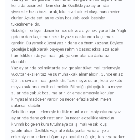
konu da besin zehirlenmeleridir. Özellikle yaz aylarında
yiyecekler hızla bozularak, toksin ve bakteri oluşumuna neden
olurlar. Açıkta satılan ve kolay bozulabilecek besinler
tüketilmemelidir.
Gebeliğin ilerleyen dönemlerinde sık ve az yemek yararlıdır. Yağlı
gıdalardan kaçınmak hele de yaz sıcaklarında kaçınmak
gerekir. Bu yemek düzeni yazın daha da önem kazanır. Böylece
gebeliğe bağlı olarak büyüyen rahmin basınç etkisi azalacak,
hamilelikte mide yanması gibi yakınmalar da daha az
olacaktır.
Yaz aylarında bol miktarda sıvı gıdalar tüketilmeli, terlemeyle
vücuttan eksilen tuz ve su muhakkak alınmalıdır . Günde en az
2,5 litre sıvı alınması gereklidir. Taze meyve suları, kola ve kutu
meyva sularına tercih edilmelidir. Bilindiği gibi çoğu kutu meyve
sularında çabuk bozulmalarını önlemek amacıyla konulan
kimyasal maddeler vardır, bu nedenle fazla tüketilmeleri
sakıncalı olabilir.
Gebelikte aşırı terlemeyle birlikte mantar enfeksiyonlarına yaz
aylarında daha çok rastlanır. Bu nedenle özellikle vücudun
kıvrımlı bölgeleri kuru tutulmaya çalışılmalı ve sık duş
yapılmalıdır. Özellikle vajinal enfeksiyonlar ve idrar yolu
enfeksiyonları erken doğuma yol açabileceği için, idrar yaparken