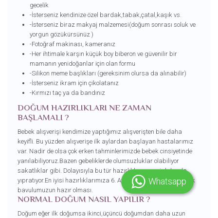
gecelik
-İsterseniz kendinize özel bardak,tabak,çatal,kaşık vs.
-İsterseniz biraz makyaj malzemesi(doğum sonrası soluk ve
yorgun gözükürsünüz )
-Fotoğraf makinası, kameranız
-Her ihtimale karşın küçük boy biberon ve güvenilir bir
mamanın yenidoğanlar için olan formu
-Silikon meme başlıkları (gereksinim olursa da alınabilir)
-İsterseniz ikram için çikolatanız
-Kırmızı taç ya da bandınız
DOĞUM HAZIRLIKLARI NE ZAMAN
BAŞLAMALI ?
Bebek alışverişi kendimize yaptığımız alışverişten bile daha
keyifli. Bu yüzden alışverişe ilk aylardan başlayan hastalarımız
var. Nadir de olsa çok erken tahminlerimizde bebek cinsiyetinde
yanılabiliyoruz.Bazen gebeliklerde olumsuzluklar olabiliyor
sakatlıklar gibi. Dolayısıyla bu tür hazırlıklar anneyi daha da
Whatsapp
yıpratıyor.En iyisi hazırlıklarımıza 6. Ayda başlayıp 7. Ayda artık
bavulumuzun hazır olması.
NORMAL DOĞUM NASIL YAPILIR ?
Doğum eğer ilk doğumsa ikinci,üçüncü doğumdan daha uzun