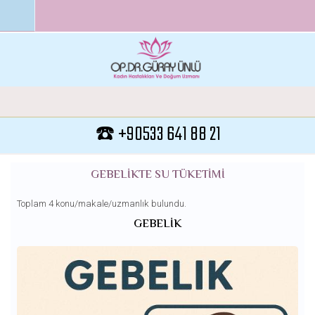
Ana içeriğe atla
☎️ +90533 641 88 21
GEBELIKTE SU TÜKETIMI
Toplam 4 konu/makale/uzmanlık bulundu.
GEBELIK