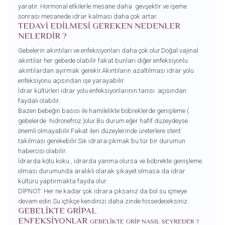
yaratır. Hormonal etkilerle mesane daha gevşektir ve işeme
sonrası mesanede idrar kalması daha çok artar.
TEDAVİ EDİLMESİ GEREKEN NEDENLER
NELERDİR ?
Gebelerin akıntıları ve enfeksiyonları daha çok olur.Doğal vajinal
akıntılar her gebede olabilir fakat bunları diğer enfeksiyonlu
akıntılardan ayırmak gerekir.Akıntıların azaltılması idrar yolu
enfeksiyonu açısından işe yarayabilir.
İdrar kültürleri idrar yolu enfeksiyonlarının tanısı açısından
faydalı olabilir.
Bazen bebeğin basısı ile hamilelikte böbreklerde genişleme (
gebelerde hidronefroz )olur.Bu durum eğer hafif düzeydeyse
önemli olmayabilir.Fakat ileri düzeylerinde üreterlere stent
takılması gerekebilir.Sık idrara çıkmak bu tür bir durumun
habercisi olabilir.
İdrarda kötü koku , idrarda yanma olursa ve böbrekte genişleme
olması durumunda aralıklı olarak şikayet olmasa da idrar
kültürü yaptırmakta fayda olur.
DİPNOT: Her ne kadar çok idrara çıksanız da bol su içmeye
devam edin.Su içtikçe kendinizi daha zinde hissedeceksiniz.
GEBELİKTE GRİPAL
ENFEKSİYONLAR
GEBELİKTE GRİP NASIL SEYREDER ?