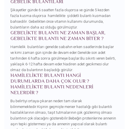
GEBELİK BULANTILARI
Şikayetler günde 6 saatten fazla oluyorsa ve günde 5 kezden
fazla kusma oluyorsa hamilelikte şiddetli bulantı kusmadan
bahsedilir. Gebelikten önce vitamin kullanımı durumunda,
bulantıların daha az olduğu görülmüştür.
GEBELİKTE BULANTI NE ZAMAN BAŞLAR,
GEBELİKTE BULANTI NE ZAMAN BİTER ?
Hamilelik bulantıları genelde sabahın erken saatlerinde başlar
ve kimi zaman gün içinde de devam eder.Genelde son adet
tarihinden 6 hafta sonra görülmeye başlar.Bu sıkıntı veren belirti,
yaklaşık 6-12 hafta devam eder.Nadiren adet gecikmesi olur
olmaz da bulantının başladığı görülür.
HAMİLELİKTE BULANTI HANGİ
DURUMLARDA DAHA ÇOK OLUR ?
HAMİLELİKTE BULANTI NEDENLERİ
NELERDİR ?
Bu belirtiyi ortaya çıkaran neden tam olarak
bilinmemektedir.Kişinin geçmişte menier hastalığı gibi bulantılı
hastalıklarının olması, taşıt tutmalarının çok gözlenmiş olması
bulantının çok olacağını gösterebilir.Bebeğin proteinlerine annenin
aşırı tepki göstermesi ya da annenin yapısal olarak bulantı