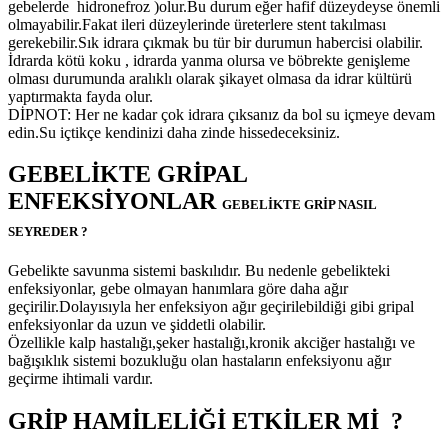
gebelerde hidronefroz )olur.Bu durum eğer hafif düzeydeyse önemli
olmayabilir.Fakat ileri düzeylerinde üreterlere stent takılması
gerekebilir.Sık idrara çıkmak bu tür bir durumun habercisi olabilir.
İdrarda kötü koku , idrarda yanma olursa ve böbrekte genişleme
olması durumunda aralıklı olarak şikayet olmasa da idrar kültürü
yaptırmakta fayda olur.
DİPNOT: Her ne kadar çok idrara çıksanız da bol su içmeye devam
edin.Su içtikçe kendinizi daha zinde hissedeceksiniz.
GEBELİKTE GRİPAL
ENFEKSİYONLAR
GEBELİKTE GRİP NASIL
SEYREDER ?
Gebelikte savunma sistemi baskılıdır. Bu nedenle gebelikteki
enfeksiyonlar, gebe olmayan hanımlara göre daha ağır
geçirilir.Dolayısıyla her enfeksiyon ağır geçirilebildiği gibi gripal
enfeksiyonlar da uzun ve şiddetli olabilir.
Özellikle kalp hastalığı,şeker hastalığı,kronik akciğer hastalığı ve
bağışıklık sistemi bozukluğu olan hastaların enfeksiyonu ağır
geçirme ihtimali vardır.
GRİP HAMİLELİĞİ ETKİLER Mİ ?