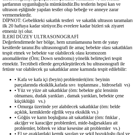
şartlarının uygunluğuyla mümkündür.Bu testlerin hepsi kan ve
ultrason eşliğinde yapılan testler olup bebeğe ve anneye zarar
vermemektedir.
DİPNOT: Gebelikteki sakatlık testleri ve sakatlık ultrason taramaları
ilk 20 haftaya kadar sürüyor.Bu evrelere kadar bizleri sık ziyaret
etmeniz iyi olur.
İLERİ DÜZEY ULTRASONOGRAFİ
Değerlendirmede her bölge, hem uzunlamasına hem de yatay
kesitlerde taranır.Bu ultrasonografi ile amaç bebekte olası sakatlıkları
tespit etmek ve bebekte var olabilecek olası kromozom
anomalilerine (Örn; Down sendromu) yönelik belirteçleri tespit
etmektir. Tecrübeli ellerde gerçekleştirilecek bu ultrasonografi ile
fetüste var olabilecek şu sakatlıklar anne karnında tespit edilebilir:
• Kafa ve kafa içi (beyin) problemleri(örn: beyinin
parçalarında eksiklik,kafada sıvı toplanması , hidrosefali vs)
• Yüz ve yüze ait sakatlıklar (örn: bebekte göz lensinin
olmaması, dudak yarıkları , damak yarıkları, bebekte çene
küçüklüğü vs.)
• Omurga üzerinde yer alabilecek sakatlıklar (örn: belde
açıklık, kemiklerde eğrilik veya eksiklik vs.)
• Göğüs ve karın boşluğuna ait sakatlıklar (örn: fıtıklar ,
akciğer ve karaciğer problemleri, mide-bağırsaklara ait
problemler, böbrek ve idrar kesesine ait problemler vs.)
• El ve ayaklardaki kemik sayıları ve şekil bozukluğu (kol ve