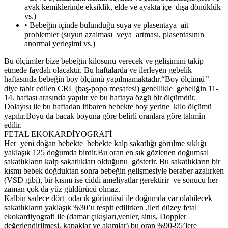
ayak kemiklerinde eksiklik, elde ve ayakta içe dışa dönüklük
vs.)
• Bebeğin içinde bulunduğu suya ve plasentaya ait
problemler (suyun azalması veya artması, plasentasının
anormal yerleşimi vs.)
Bu ölçümler bize bebeğin kilosunu verecek ve gelişimini takip
etmede faydalı olacaktır. Bu haftalarda ve ilerleyen gebelik
haftasında bebeğin boy ölçümü yapılmamaktadır.“Boy ölçümü’’
diye tabir edilen CRL (baş-popo mesafesi) genellikle gebeliğin 11-
14. haftası arasında yapılır ve bu haftaya özgü bir ölçümdür.
Dolayısı ile bu haftadan itibaren bebekte boy yerine kilo ölçümü
yapılır.Boyu da bacak boyuna göre belirli oranlara göre tahmin
edilir.
FETAL EKOKARDİYOGRAFİ
Her yeni doğan bebekte bebekte kalp sakatlığı görülme sıklığı
yaklaşık 125 doğumda birdir.Bu oran en sık gözlenen doğumsal
sakatlıkların kalp sakatlıkları olduğunu gösterir. Bu sakatlıkların bir
kısmı bebek doğduktan sonra bebeğin gelişmesiyle beraber azalırken
(VSD gibi), bir kısmı ise ciddi ameliyatlar gerektirir ve sonucu her
zaman çok da yüz güldürücü olmaz.
Kalbin sadece dört odacık görüntüsü ile doğumda var olabilecek
sakatlıkların yaklaşık %30’u tespit edilirken ,ileri düzey fetal
ekokardiyografi ile (damar çıkışları,venler, situs, Doppler
değerlendirilmesi, kapaklar ve akımlar) bu oran %90-95’lere