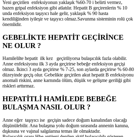
Yeni geçirilen enfeksiyonun yaklaşık %60-70 i belirti vermez,
bazen gripal enfeksiyon gibi atlatılır. Hepatit B geçirenlerin % 10
unda enfeksiyon taşıyıcı hale gelir, yaklaşık % 90 hasta
kendiliğinden iyileşir ve taşıyıcı olmaz.Savunma sisteminin rolü çok
önemlidir.
GEBELİKTE HEPATİT GEÇİRİNCE
NE OLUR ?
Hamilelilte hepatit ilk kez geçiriliyorsa bulaşıcılık fazla olabilir.
Anne enfeksiyonu ilk 3 ayda geçirirse bebeğe enfeksiyon geçişi
olmaz. İkinci 3 ayda geçirirse % 7-25, son aylarda geçirirse % 60-80
düzeyinde geçiş olur. Gebelikte geçirilen akut hepatit B enfeksiyonu
anomali riskini, anne karnında ölüm, düşük ve gelişme geriliği gibi
riskleri arttırmaz.
HEPATİTLİ HAMİLEDE BEBEĞE
BULAŞMA NASIL OLUR ?
Anne eğer taşıyıcı ise geçişin sadece doğum kanalından olacağı
düşünülebilir. Ana bulaşma yolu doğum sırasında annenin kanına,
dışkısına ve vajınal salgılarına temas ile olmaktadır.
Bulaşıcılık oranı Hbe antijeni denilen aktif bulaşıcılığı gösteren