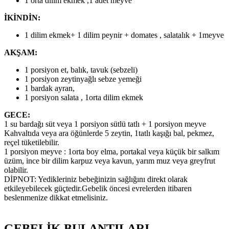
1 orta dilim ekmek ,1 adet meyve
İKİNDİN:
1 dilim ekmek+ 1 dilim peynir + domates , salatalık + 1meyve
AKŞAM:
1 porsiyon et, balık, tavuk (sebzeli)
1 porsiyon zeytinyağlı sebze yemeği
1 bardak ayran,
1 porsiyon salata , 1orta dilim ekmek
GECE:
1 su bardağı süt veya 1 porsiyon sütlü tatlı + 1 porsiyon meyve
Kahvaltıda veya ara öğünlerde 5 zeytin, 1tatlı kaşığı bal, pekmez,
reçel tüketilebilir.
1 porsiyon meyve : 1orta boy elma, portakal veya küçük bir salkım
üzüm, ince bir dilim karpuz veya kavun, yarım muz veya greyfrut
olabilir.
DİPNOT: Yedikleriniz bebeğinizin sağlığını direkt olarak
etkileyebilecek güçtedir.Gebelik öncesi evrelerden itibaren
beslenmenize dikkat etmelisiniz.
GEBELİK BULANTILARI