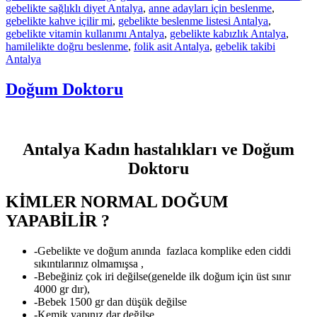
gebelikte sağlıklı diyet Antalya
,
anne adayları için beslenme
,
gebelikte kahve içilir mi
,
gebelikte beslenme listesi Antalya
,
gebelikte vitamin kullanımı Antalya
,
gebelikte kabızlık Antalya
,
hamilelikte doğru beslenme
,
folik asit Antalya
,
gebelik takibi
Antalya
Doğum Doktoru
Antalya Kadın hastalıkları ve Doğum
Doktoru
KİMLER NORMAL DOĞUM
YAPABİLİR ?
-Gebelikte ve doğum anında fazlaca komplike eden ciddi
sıkıntılarınız olmamışsa ,
-Bebeğiniz çok iri değilse(genelde ilk doğum için üst sınır
4000 gr dır),
-Bebek 1500 gr dan düşük değilse
-Kemik yapınız dar değilse,