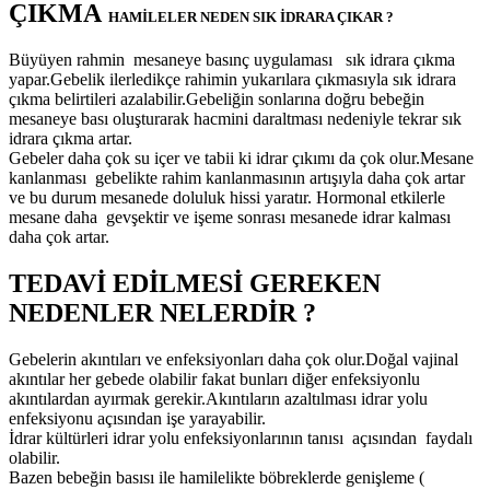
ÇIKMA
HAMİLELER NEDEN SIK İDRARA ÇIKAR ?
Büyüyen rahmin mesaneye basınç uygulaması sık idrara çıkma
yapar.Gebelik ilerledikçe rahimin yukarılara çıkmasıyla sık idrara
çıkma belirtileri azalabilir.Gebeliğin sonlarına doğru bebeğin
mesaneye bası oluşturarak hacmini daraltması nedeniyle tekrar sık
idrara çıkma artar.
Gebeler daha çok su içer ve tabii ki idrar çıkımı da çok olur.Mesane
kanlanması gebelikte rahim kanlanmasının artışıyla daha çok artar
ve bu durum mesanede doluluk hissi yaratır. Hormonal etkilerle
mesane daha gevşektir ve işeme sonrası mesanede idrar kalması
daha çok artar.
TEDAVİ EDİLMESİ GEREKEN
NEDENLER NELERDİR ?
Gebelerin akıntıları ve enfeksiyonları daha çok olur.Doğal vajinal
akıntılar her gebede olabilir fakat bunları diğer enfeksiyonlu
akıntılardan ayırmak gerekir.Akıntıların azaltılması idrar yolu
enfeksiyonu açısından işe yarayabilir.
İdrar kültürleri idrar yolu enfeksiyonlarının tanısı açısından faydalı
olabilir.
Bazen bebeğin basısı ile hamilelikte böbreklerde genişleme (