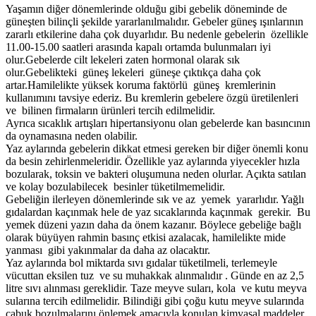
Yaşamın diğer dönemlerinde olduğu gibi gebelik döneminde de
güneşten bilinçli şekilde yararlanılmalıdır. Gebeler güneş ışınlarının
zararlı etkilerine daha çok duyarlıdır. Bu nedenle gebelerin özellikle
11.00-15.00 saatleri arasında kapalı ortamda bulunmaları iyi
olur.Gebelerde cilt lekeleri zaten hormonal olarak sık
olur.Gebelikteki güneş lekeleri güneşe çıktıkça daha çok
artar.Hamilelikte yüksek koruma faktörlü güneş kremlerinin
kullanımını tavsiye ederiz. Bu kremlerin gebelere özgü üretilenleri
ve bilinen firmaların ürünleri tercih edilmelidir.
Ayrıca sıcaklık artışları hipertansiyonu olan gebelerde kan basıncının
da oynamasına neden olabilir.
Yaz aylarında gebelerin dikkat etmesi gereken bir diğer önemli konu
da besin zehirlenmeleridir. Özellikle yaz aylarında yiyecekler hızla
bozularak, toksin ve bakteri oluşumuna neden olurlar. Açıkta satılan
ve kolay bozulabilecek besinler tüketilmemelidir.
Gebeliğin ilerleyen dönemlerinde sık ve az yemek yararlıdır. Yağlı
gıdalardan kaçınmak hele de yaz sıcaklarında kaçınmak gerekir. Bu
yemek düzeni yazın daha da önem kazanır. Böylece gebeliğe bağlı
olarak büyüyen rahmin basınç etkisi azalacak, hamilelikte mide
yanması gibi yakınmalar da daha az olacaktır.
Yaz aylarında bol miktarda sıvı gıdalar tüketilmeli, terlemeyle
vücuttan eksilen tuz ve su muhakkak alınmalıdır . Günde en az 2,5
litre sıvı alınması gereklidir. Taze meyve suları, kola ve kutu meyva
sularına tercih edilmelidir. Bilindiği gibi çoğu kutu meyve sularında
çabuk bozulmalarını önlemek amacıyla konulan kimyasal maddeler