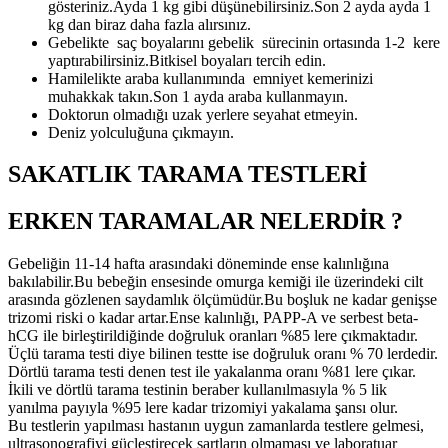
gösteriniz.Ayda 1 kg gibi düşünebilirsiniz.Son 2 ayda ayda 1
kg dan biraz daha fazla alırsınız.
Gebelikte saç boyalarını gebelik sürecinin ortasında 1-2 kere
yaptırabilirsiniz.Bitkisel boyaları tercih edin.
Hamilelikte araba kullanımında emniyet kemerinizi
muhakkak takın.Son 1 ayda araba kullanmayın.
Doktorun olmadığı uzak yerlere seyahat etmeyin.
Deniz yolculuğuna çıkmayın.
SAKATLIK TARAMA TESTLERİ
ERKEN TARAMALAR NELERDİR ?
Gebeliğin 11-14 hafta arasındaki döneminde ense kalınlığına
bakılabilir.Bu bebeğin ensesinde omurga kemiği ile üzerindeki cilt
arasında gözlenen saydamlık ölçümüdür.Bu boşluk ne kadar genişse
trizomi riski o kadar artar.Ense kalınlığı, PAPP-A ve serbest beta-
hCG ile birleştirildiğinde doğruluk oranları %85 lere çıkmaktadır.
Üçlü tarama testi diye bilinen testte ise doğruluk oranı % 70 lerdedir.
Dörtlü tarama testi denen test ile yakalanma oranı %81 lere çıkar.
İkili ve dörtlü tarama testinin beraber kullanılmasıyla % 5 lik
yanılma payıyla %95 lere kadar trizomiyi yakalama şansı olur.
Bu testlerin yapılması hastanın uygun zamanlarda testlere gelmesi,
ultrasonografiyi güçleştirecek şartların olmaması ve laboratuar