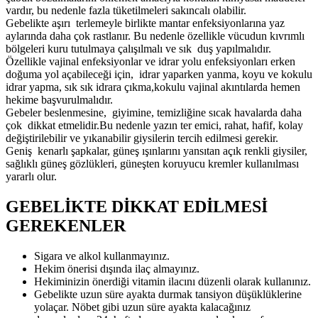
vardır, bu nedenle fazla tüketilmeleri sakıncalı olabilir.
Gebelikte aşırı terlemeyle birlikte mantar enfeksiyonlarına yaz
aylarında daha çok rastlanır. Bu nedenle özellikle vücudun kıvrımlı
bölgeleri kuru tutulmaya çalışılmalı ve sık duş yapılmalıdır.
Özellikle vajinal enfeksiyonlar ve idrar yolu enfeksiyonları erken
doğuma yol açabileceği için, idrar yaparken yanma, koyu ve kokulu
idrar yapma, sık sık idrara çıkma,kokulu vajinal akıntılarda hemen
hekime başvurulmalıdır.
Gebeler beslenmesine, giyimine, temizliğine sıcak havalarda daha
çok dikkat etmelidir.Bu nedenle yazın ter emici, rahat, hafif, kolay
değiştirilebilir ve yıkanabilir giysilerin tercih edilmesi gerekir.
Geniş kenarlı şapkalar, güneş ışınlarını yansıtan açık renkli giysiler,
sağlıklı güneş gözlükleri, güneşten koruyucu kremler kullanılması
yararlı olur.
GEBELİKTE DİKKAT EDİLMESİ
GEREKENLER
Sigara ve alkol kullanmayınız.
Hekim önerisi dışında ilaç almayınız.
Hekiminizin önerdiği vitamin ilacını düzenli olarak kullanınız.
Gebelikte uzun süre ayakta durmak tansiyon düşüklüklerine
yolaçar. Nöbet gibi uzun süre ayakta kalacağınız