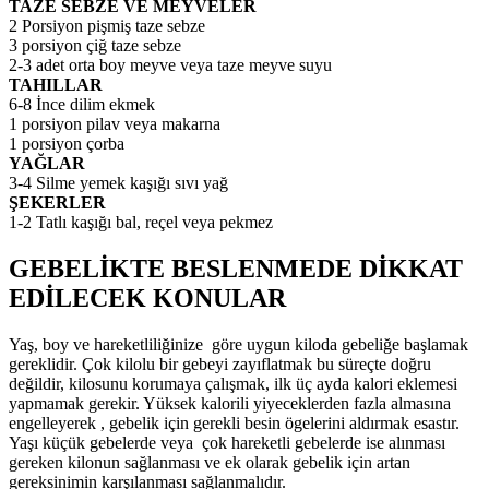
TAZE SEBZE VE MEYVELER
2 Porsiyon pişmiş taze sebze
3 porsiyon çiğ taze sebze
2-3 adet orta boy meyve veya taze meyve suyu
TAHILLAR
6-8 İnce dilim ekmek
1 porsiyon pilav veya makarna
1 porsiyon çorba
YAĞLAR
3-4 Silme yemek kaşığı sıvı yağ
ŞEKERLER
1-2 Tatlı kaşığı bal, reçel veya pekmez
GEBELİKTE BESLENMEDE DİKKAT
EDİLECEK KONULAR
Yaş, boy ve hareketliliğinize göre uygun kiloda gebeliğe başlamak
gereklidir. Çok kilolu bir gebeyi zayıflatmak bu süreçte doğru
değildir, kilosunu korumaya çalışmak, ilk üç ayda kalori eklemesi
yapmamak gerekir. Yüksek kalorili yiyeceklerden fazla almasına
engelleyerek , gebelik için gerekli besin ögelerini aldırmak esastır.
Yaşı küçük gebelerde veya çok hareketli gebelerde ise alınması
gereken kilonun sağlanması ve ek olarak gebelik için artan
gereksinimin karşılanması sağlanmalıdır.