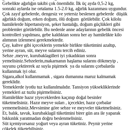
Gebelikte ağırlığın takibi çok önemlidir. İlk üç ayda 0,5-2 kg,
sonraki aylarda ise ortalama 1.5-2.0 kg, ağırlık kazanması uygundur.
Çok zayıf gebelerde, dengesiz ve yetersiz beslenen gebelerde düşük
ağırlıklı doğum, erken doğum, ölü doğum görülebilir. Çok kilolu
hamilelerde hipertansiyon, şeker hastalığı, doğum güçlükleri gibi
problemler görülebilir. Bu nedenle anne adaylarının gebelik öncesi
kontrolleri yapılması, gebe kaldıktan sonra her ay hamilelikte kilo
alımının izlenmesi gerekmektedir.
Çay, kahve gibi içeceklerin yemekle birlikte tüketimini azaltıp,
yerine ayran, süt, meyve sularını tercih ediniz.
Sebze ,meyve, kurubaklagilleri iyi yıkadıktan sonra
yemelisiniz.Sebzelerin,makarnanın haşlama sularını dökmeyip ,
suyunu çektirerek az suyla pişirmek ya da sularını çorbalarda
kullanmak iyi olur.
Sigara,alkol kullanmamak , sigara dumanına maruz kalmamak
gereklidir.
Yemeklerde iyotlu tuz kullanılmalıdır. Tansiyon yüksekliklerinde
yemekleri az tuzlu pişirmelisiniz.
Hamilelikte hazır yiyeceklerden kaçınıp doğal besinler
tüketmelisiniz. Hazır meyve suları , içecekler, hazır çorbalar
yememelisiniz.Mevsimine göre sebze ve meyveler tüketmelisiniz.
Et, balık, tavuk, kurubaklagil tüketimini birer gün ara ile yaparak
bıkkınlık yaratmadan doğru beslenmelisiniz.
Süt içemiyorsanız yoğurt veya ayran tüketiniz. Peynir yerine
çökelek tüketebilisiniz.