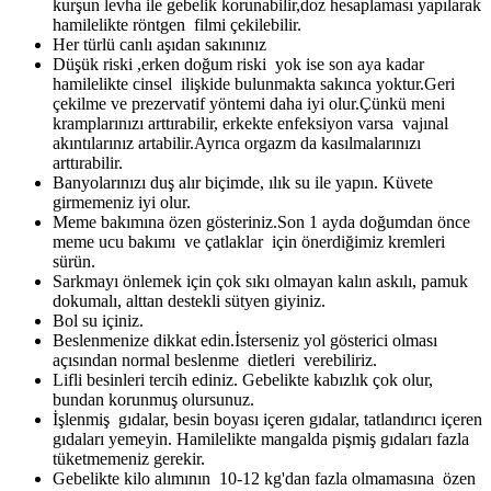
kurşun levha ile gebelik korunabilir,doz hesaplaması yapılarak
hamilelikte röntgen filmi çekilebilir.
Her türlü canlı aşıdan sakınınız
Düşük riski ,erken doğum riski yok ise son aya kadar
hamilelikte cinsel ilişkide bulunmakta sakınca yoktur.Geri
çekilme ve prezervatif yöntemi daha iyi olur.Çünkü meni
kramplarınızı arttırabilir, erkekte enfeksiyon varsa vajınal
akıntılarınız artabilir.Ayrıca orgazm da kasılmalarınızı
arttırabilir.
Banyolarınızı duş alır biçimde, ılık su ile yapın. Küvete
girmemeniz iyi olur.
Meme bakımına özen gösteriniz.Son 1 ayda doğumdan önce
meme ucu bakımı ve çatlaklar için önerdiğimiz kremleri
sürün.
Sarkmayı önlemek için çok sıkı olmayan kalın askılı, pamuk
dokumalı, alttan destekli sütyen giyiniz.
Bol su içiniz.
Beslenmenize dikkat edin.İsterseniz yol gösterici olması
açısından normal beslenme dietleri verebiliriz.
Lifli besinleri tercih ediniz. Gebelikte kabızlık çok olur,
bundan korunmuş olursunuz.
İşlenmiş gıdalar, besin boyası içeren gıdalar, tatlandırıcı içeren
gıdaları yemeyin. Hamilelikte mangalda pişmiş gıdaları fazla
tüketmemeniz gerekir.
Gebelikte kilo alımının 10-12 kg'dan fazla olmamasına özen