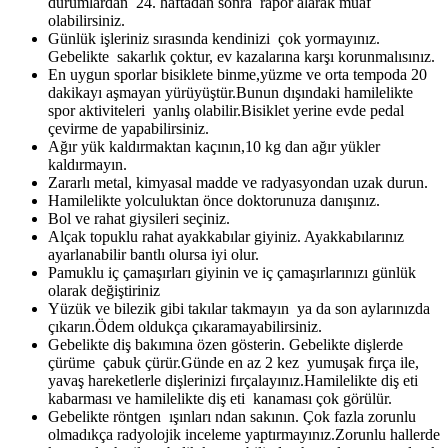
durumlardan 24. haftadan sonra rapor alarak muaf
olabilirsiniz.
Günlük işleriniz sırasında kendinizi çok yormayınız.
Gebelikte sakarlık çoktur, ev kazalarına karşı korunmalısınız.
En uygun sporlar bisiklete binme,yüzme ve orta tempoda 20
dakikayı aşmayan yürüyüştür.Bunun dışındaki hamilelikte
spor aktiviteleri yanlış olabilir.Bisiklet yerine evde pedal
çevirme de yapabilirsiniz.
Ağır yük kaldırmaktan kaçının,10 kg dan ağır yükler
kaldırmayın.
Zararlı metal, kimyasal madde ve radyasyondan uzak durun.
Hamilelikte yolculuktan önce doktorunuza danışınız.
Bol ve rahat giysileri seçiniz.
Alçak topuklu rahat ayakkabılar giyiniz. Ayakkabılarınız
ayarlanabilir bantlı olursa iyi olur.
Pamuklu iç çamaşırları giyinin ve iç çamaşırlarınızı günlük
olarak değiştiriniz
Yüzük ve bilezik gibi takılar takmayın ya da son aylarınızda
çıkarın.Ödem oldukça çıkaramayabilirsiniz.
Gebelikte diş bakımına özen gösterin. Gebelikte dişlerde
çürüme çabuk çürür.Günde en az 2 kez yumuşak fırça ile,
yavaş hareketlerle dişlerinizi fırçalayınız.Hamilelikte diş eti
kabarması ve hamilelikte diş eti kanaması çok görülür.
Gebelikte röntgen ışınları ndan sakının. Çok fazla zorunlu
olmadıkça radyolojik inceleme yaptırmayınız.Zorunlu hallerde