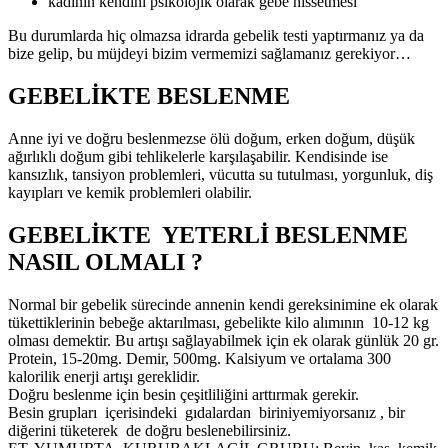
kadının kendini psikolojik olarak gebe hissetmesi
Bu durumlarda hiç olmazsa idrarda gebelik testi yaptırmanız ya da
bize gelip, bu müjdeyi bizim vermemizi sağlamanız gerekiyor…
GEBELİKTE BESLENME
Anne iyi ve doğru beslenmezse ölü doğum, erken doğum, düşük
ağırlıklı doğum gibi tehlikelerle karşılaşabilir. Kendisinde ise
kansızlık, tansiyon problemleri, vücutta su tutulması, yorgunluk, diş
kayıpları ve kemik problemleri olabilir.
GEBELİKTE YETERLİ BESLENME
NASIL OLMALI ?
Normal bir gebelik sürecinde annenin kendi gereksinimine ek olarak
tükettiklerinin bebeğe aktarılması, gebelikte kilo alımının 10-12 kg
olması demektir. Bu artışı sağlayabilmek için ek olarak günlük 20 gr.
Protein, 15-20mg. Demir, 500mg. Kalsiyum ve ortalama 300
kalorilik enerji artışı gereklidir.
Doğru beslenme için besin çeşitliliğini arttırmak gerekir.
Besin grupları içerisindeki gıdalardan biriniyemiyorsanız , bir
diğerini tüketerek de doğru beslenebilirsiniz.