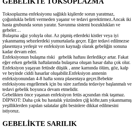
GEBELİKTE TOKSOPLAZMA
Toksoplazma enfeksiyonu sağlıklı kişilerde sorun yaratmaz,
çoğunlukla belirti vermeden yaşanır ve tedavi gerektirmez.Ancak iki
hasta grubunda sorun yaratır. Savunma sistemi bozuklukları ve
gebeler…
Bulaşma ağız yoluyla olur. Az pişmiş etlerdeki kistler veya iyi
yıkanmamış sebzelerdeki yumurtalarla geçer. Eğer tedavi edilmezse
plasentaya yerleşir ve enfeksiyon kaynağı olarak gebeliğin sonuna
kadar devam eder.
Enfeksiyonun bulaşma riski gebelik haftası ilerledikçe artar. Fakat
eğer erken gebelik haftalarında bulaşırsa oluşan hasar daha çok olur.
Enfeksiyon yaşayan fetüsde düşük , anne karnında ölüm, göz, kalp
ve beyinde ciddi hasarlar oluşabilir.Enfeksiyon annenin
enfeksiyonundan 4-8 hafta sonra plasentaya geçer.Bebekte
enfeksiyonu engellemek için bu süre zarfında tedaviye başlanmalı ve
tedavi gebelik boyunca devam etmelidir.
Gebelikten önce yaşanan enfeksiyon fetüs açısından risk taşımaz.
DİPNOT: Daha çok bu hastalık yüzünden çiğ köfte,tam yıkanmamış
yeşilliklerden yapılan salatalar gibi besinlere dikkat edilmesini
istiyoruz.
GEBELİKTE SARILIK