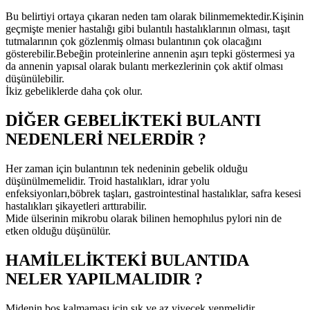
Bu belirtiyi ortaya çıkaran neden tam olarak bilinmemektedir.Kişinin
geçmişte menier hastalığı gibi bulantılı hastalıklarının olması, taşıt
tutmalarının çok gözlenmiş olması bulantının çok olacağını
gösterebilir.Bebeğin proteinlerine annenin aşırı tepki göstermesi ya
da annenin yapısal olarak bulantı merkezlerinin çok aktif olması
düşünülebilir.
İkiz gebeliklerde daha çok olur.
DİĞER GEBELİKTEKİ BULANTI
NEDENLERİ NELERDİR ?
Her zaman için bulantının tek nedeninin gebelik olduğu
düşünülmemelidir. Troid hastalıkları, idrar yolu
enfeksiyonları,böbrek taşları, gastrointestinal hastalıklar, safra kesesi
hastalıkları şikayetleri arttırabilir.
Mide ülserinin mikrobu olarak bilinen hemophılus pylori nin de
etken olduğu düşünülür.
HAMİLELİKTEKİ BULANTIDA
NELER YAPILMALIDIR ?
Midenin boş kalmaması için sık ve az yiyecek yenmelidir.