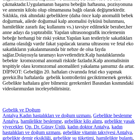
çıkmaktadır.Uygulamanın başarısı bebeğin haftasına, pozisyonuna
ve annenin kilolu olup olmamasına bağlı olarak değişmektedir.
Sıklıkla, risk altındaki gebeliklere (daha önce kalp anomalili bebek
doğurmak, ailede doğumsal kalp anomalisi öyküsü bulunması,
hamilelikte zararlı ilaç kullanımı vs.) tavsiye edilmekle beraber,her
anne adayı da yaptırabilir. Yapılan ultrasonografik incelemenin
bebeğe herhangi bir riski yoktur.Yapılan kan testleriyle sakatlıkları
atlama olasılığı vardır fakat yapılacak tarama ultrasonu ve fetal eko
sakatlıkların yakalanmasında bir nebze de olsa fayda
sağlar.Dolayısıyla taramayı kuvvetlendirir.Kalp hastalıklarında
bebekte kromozomal anomali riskide fazladır.Kalp anomalisinin
tespitiyle olası kromozomal anomalileri yakalama şansımız da artar.
DİPNOT: Gebeliğin 20. haftaları civarında fetal eko yapmak
gerekir.Bu haftalarda gebelik kontrollerini geciktirmemek gerekir.
Gebelikte haftalara göre bilmeniz gerekenleri Basından kısmındaki
videolarımızdan inceleyebilirisiniz.
Gebelik ve Doğum
Antalya Kadın hastalıkları ve doğum uzmanı
,
Gebelikte beslenme
Antalya
,
hamilelikte beslenme
,
gebelikte kilo alımı
,
gebelikte yasak
yiyecekler
,
Op. Dr. Güray Ünlü
,
kadın doktor Antalya
,
kadın
hastalıkları ve doğum uzmanı
,
gebelikte vitamin takviyesi Antalya
,
gebelikte demir eksikliği
,
gebelikte su tüketimi
,
hamilelikte bulantı
,