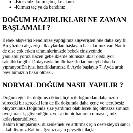
-İsterseniz ikram için çikolatanız
-Kırmızı taç ya da bandınız
DOĞUM HAZIRLIKLARI NE ZAMAN
BAŞLAMALI ?
Bebek alışverişi kendimize yaptığımız alışverişten bile daha keyifli.
Bu yüzden alışverişe ilk aylardan başlayan hastalarımız var. Nadir
de olsa çok erken tahminlerimizde bebek cinsiyetinde
yanılabiliyoruz.Bazen gebeliklerde olumsuzluklar olabiliyor
sakatlıklar gibi. Dolayısıyla bu tür hazırlıklar anneyi daha da
yıpratıyor.En iyisi hazırlıklarımıza 6. Ayda başlayıp 7. Ayda artık
bavulumuzun hazır olması.
NORMAL DOĞUM NASIL YAPILIR ?
Doğum eğer ilk doğumsa ikinci,üçüncü doğumdan daha uzun
süreceği bir gerçek.Hem de ilk doğumda daha genç ve tecrübesiz
oluyorsunuz.Doğumda size yardımcı olabilecek hiç olmazsa sırtınızı
ovuşturacak, güvendiğiniz ve sakin bir hanımın olması işimizi
kolaylaştırabiliyor.
Rahim kramplarınızı düzenlemek ve arttırmak için destekleyici sancı
takabiliyoruz.Rahim ağzınızı açan gevşetici ilaçlar