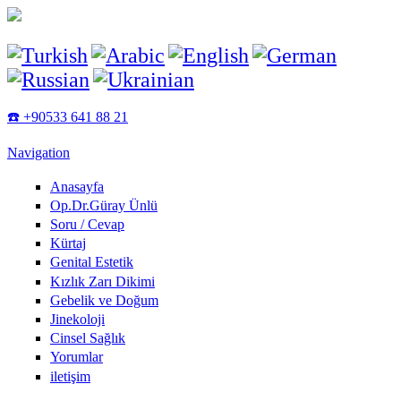
Ana içeriğe atla
☎️ +90533 641 88 21
Navigation
Anasayfa
Op.Dr.Güray Ünlü
Soru / Cevap
Kürtaj
Genital Estetik
Kızlık Zarı Dikimi
Gebelik ve Doğum
Jinekoloji
Cinsel Sağlık
Yorumlar
iletişim