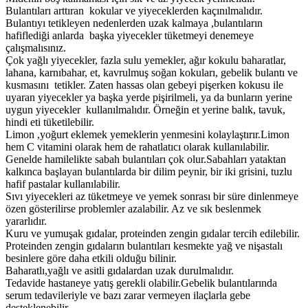
Bulantıları arttıran kokular ve yiyeceklerden kaçınılmalıdır.
Bulantıyı tetikleyen nedenlerden uzak kalmaya ,bulantıların
hafiflediği anlarda başka yiyecekler tüketmeyi denemeye
çalışmalısınız.
Çok yağlı yiyecekler, fazla sulu yemekler, ağır kokulu baharatlar,
lahana, karnıbahar, et, kavrulmuş soğan kokuları, gebelik bulantı ve
kusmasını tetikler. Zaten hassas olan gebeyi pişerken kokusu ile
uyaran yiyecekler ya başka yerde pişirilmeli, ya da bunların yerine
uygun yiyecekler kullanılmalıdır. Örneğin et yerine balık, tavuk,
hindi eti tüketilebilir.
Limon ,yoğurt eklemek yemeklerin yenmesini kolaylaştırır.Limon
hem C vitamini olarak hem de rahatlatıcı olarak kullanılabilir.
Genelde hamilelikte sabah bulantıları çok olur.Sabahları yataktan
kalkınca başlayan bulantılarda bir dilim peynir, bir iki grisini, tuzlu
hafif pastalar kullanılabilir.
Sıvı yiyecekleri az tüketmeye ve yemek sonrası bir süre dinlenmeye
özen gösterilirse problemler azalabilir. Az ve sık beslenmek
yararlıdır.
Kuru ve yumuşak gıdalar, proteinden zengin gıdalar tercih edilebilir.
Proteinden zengin gıdaların bulantıları kesmekte yağ ve nişastalı
besinlere göre daha etkili olduğu bilinir.
Baharatlı,yağlı ve asitli gıdalardan uzak durulmalıdır.
Tedavide hastaneye yatış gerekli olabilir.Gebelik bulantılarında
serum tedavileriyle ve bazı zarar vermeyen ilaçlarla gebe
desteklenebilir.