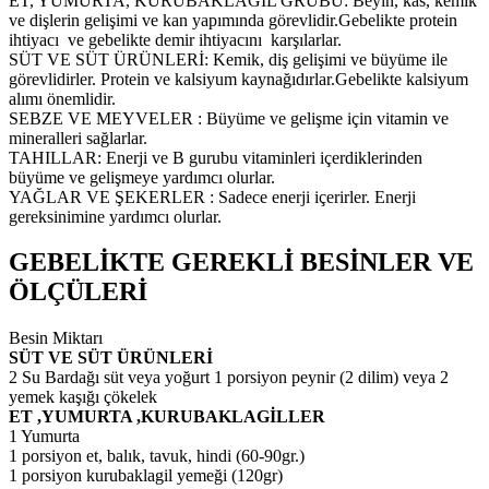
ET, YUMURTA, KURUBAKLAGİL GRUBU: Beyin, kas, kemik
ve dişlerin gelişimi ve kan yapımında görevlidir.Gebelikte protein
ihtiyacı ve gebelikte demir ihtiyacını karşılarlar.
SÜT VE SÜT ÜRÜNLERİ: Kemik, diş gelişimi ve büyüme ile
görevlidirler. Protein ve kalsiyum kaynağıdırlar.Gebelikte kalsiyum
alımı önemlidir.
SEBZE VE MEYVELER : Büyüme ve gelişme için vitamin ve
mineralleri sağlarlar.
TAHILLAR: Enerji ve B gurubu vitaminleri içerdiklerinden
büyüme ve gelişmeye yardımcı olurlar.
YAĞLAR VE ŞEKERLER : Sadece enerji içerirler. Enerji
gereksinimine yardımcı olurlar.
GEBELİKTE GEREKLİ BESİNLER VE
ÖLÇÜLERİ
Besin Miktarı
SÜT VE SÜT ÜRÜNLERİ
2 Su Bardağı süt veya yoğurt 1 porsiyon peynir (2 dilim) veya 2
yemek kaşığı çökelek
ET ,YUMURTA ,KURUBAKLAGİLLER
1 Yumurta
1 porsiyon et, balık, tavuk, hindi (60-90gr.)
1 porsiyon kurubaklagil yemeği (120gr)