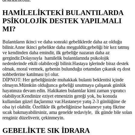
HAMİLELİKTEKİ BULANTILARDA
PSİKOLOJİK DESTEK YAPILMALI
MI?
Bulantıların ikinci ve daha sonraki gebeliklerde daha az olduğu
bilinir.Anne ikinci gebelikte daha meşguldür,gebeliği bir kez tatmış
ve kendinden daha emindir, ilk gebeliğe nazaran daha az
gergindir.Dolayısıyla hamilelik bulantılarında psikolojik
nedenlerinde etkili olabileceği bilinir.Hastaya işlerinde biraz destek
olmak, moral vermek, gebenin bulunduğu ortamdan çıkarak eş dost
sohbetlerine katılması iyi olur.
DİPNOT: Her gebeliğinizde muhakkak bulantı beklentisi içinde
olmayın.Mümkün olduğunca gebeliği unutmaya çalışarak günlük
hayatınıza devam edin. Hakikaten bulantılar kimi zaman yıpratıcı
olabiliyor.Kendinize eziyet etmenizin gereği yok, bu konuda
kullanılan güzel ilaçlarımız var.Hastaneye yatış 2-3 günlüğüne de
olsa iyi olabilir. Özellikle ilk gebeliğinizse hastaneye yatış fikrine
sıcak bakmayabilirsiniz, ama genelde tedaviyle, ilk günde bile solan
renginiz düzeliverir, çekinmeyin.
GEBELİKTE SIK İDRARA