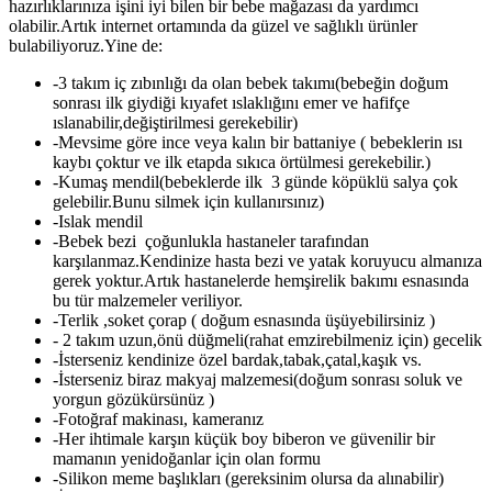
hazırlıklarınıza işini iyi bilen bir bebe mağazası da yardımcı
olabilir.Artık internet ortamında da güzel ve sağlıklı ürünler
bulabiliyoruz.Yine de:
-3 takım iç zıbınlığı da olan bebek takımı(bebeğin doğum
sonrası ilk giydiği kıyafet ıslaklığını emer ve hafifçe
ıslanabilir,değiştirilmesi gerekebilir)
-Mevsime göre ince veya kalın bir battaniye ( bebeklerin ısı
kaybı çoktur ve ilk etapda sıkıca örtülmesi gerekebilir.)
-Kumaş mendil(bebeklerde ilk 3 günde köpüklü salya çok
gelebilir.Bunu silmek için kullanırsınız)
-Islak mendil
-Bebek bezi çoğunlukla hastaneler tarafından
karşılanmaz.Kendinize hasta bezi ve yatak koruyucu almanıza
gerek yoktur.Artık hastanelerde hemşirelik bakımı esnasında
bu tür malzemeler veriliyor.
-Terlik ,soket çorap ( doğum esnasında üşüyebilirsiniz )
- 2 takım uzun,önü düğmeli(rahat emzirebilmeniz için) gecelik
-İsterseniz kendinize özel bardak,tabak,çatal,kaşık vs.
-İsterseniz biraz makyaj malzemesi(doğum sonrası soluk ve
yorgun gözükürsünüz )
-Fotoğraf makinası, kameranız
-Her ihtimale karşın küçük boy biberon ve güvenilir bir
mamanın yenidoğanlar için olan formu
-Silikon meme başlıkları (gereksinim olursa da alınabilir)