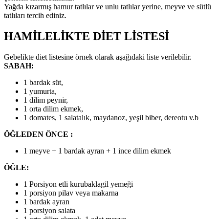
Yağda kızarmış hamur tatlılar ve unlu tatlılar yerine, meyve ve sütlü
tatlıları tercih ediniz.
HAMİLELİKTE DİET LİSTESİ
Gebelikte diet listesine örnek olarak aşağıdaki liste verilebilir.
SABAH:
1 bardak süt,
1 yumurta,
1 dilim peynir,
1 orta dilim ekmek,
1 domates, 1 salatalık, maydanoz, yeşil biber, dereotu v.b
ÖĞLEDEN ÖNCE :
1 meyve + 1 bardak ayran + 1 ince dilim ekmek
ÖĞLE:
1 Porsiyon etli kurubaklagil yemeği
1 porsiyon pilav veya makarna
1 bardak ayran
1 porsiyon salata