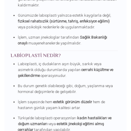
kaldırmaktır.
Günümüzde labioplasti yalnızca estetik kaygılarla değil,
fiziksel rahatsızlık (sürtünme, tahriş, enfeksiyon eğilimi)
veya psikolojik nedenlerle de uygulanmaktadır.
İşlem, uzman jinekologlar tarafından
Sağlık Bakanlığı
onaylı
muayenehanelerde yapılmalıdır.
LABIOPLASTI NEDIR?
Labioplasti, iç dudakların aşırı büyük, sarkık veya
asimetrik olduğu durumlarda yapılan
cerrahi küçültme ve
şekillendirme
operasyonudur.
Bu durum genetik olabileceği gibi, doğum, yaşlanma veya
hormonal değişimlerle de gelişebilir.
İşlem sayesinde hem
estetik görünüm düzelir
hem de
hastanın günlük yaşam kalitesi artar.
Türkiye’de labioplasti operasyonları
kadın hastalıkları ve
doğum uzmanları
veya
estetik jinekoloji eğitimi almış
cerrahlar
tarafından yapılabilir.