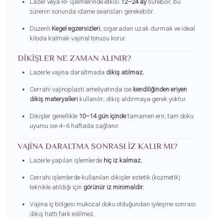
Lazer veya RF işlemlerinde etkisi
12–24 ay
sürebilir, bu
sürenin sonunda idame seansları gerekebilir.
Düzenli
Kegel egzersizleri
, sigaradan uzak durmak ve ideal
kiloda kalmak vajinal tonusu korur.
DIKIŞLER NE ZAMAN ALINIR?
Lazerle vajina daraltmada
dikiş atılmaz.
Cerrahi vajinoplasti ameliyatında ise
kendiliğinden eriyen
dikiş materyalleri
kullanılır; dikiş aldırmaya gerek yoktur.
Dikişler genellikle
10–14 gün içinde
tamamen erir, tam doku
uyumu ise 4–6 haftada sağlanır.
VAJINA DARALTMA SONRASI İZ KALIR MI?
Lazerle yapılan işlemlerde
hiç iz kalmaz.
Cerrahi işlemlerde kullanılan dikişler estetik (kozmetik)
teknikle atıldığı için
görünür iz minimaldir.
Vajina iç bölgesi mukozal doku olduğundan iyileşme sonrası
dikiş hattı fark edilmez.