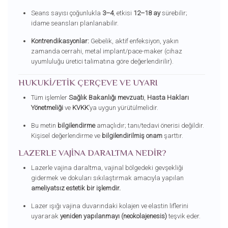
Seans sayısı çoğunlukla
3–4
, etkisi
12–18 ay
sürebilir;
idame seansları planlanabilir.
Kontrendikasyonlar:
Gebelik, aktif enfeksiyon, yakın
zamanda cerrahi, metal implant/pace-maker (cihaz
uyumluluğu üretici talimatına göre değerlendirilir).
HUKUKI/ETIK ÇERÇEVE VE UYARI
Tüm işlemler
Sağlık Bakanlığı mevzuatı
,
Hasta Hakları
Yönetmeliği
ve
KVKK
’ya uygun yürütülmelidir.
Bu metin
bilgilendirme
amaçlıdır; tanı/tedavi önerisi değildir.
Kişisel değerlendirme ve
bilgilendirilmiş onam
şarttır.
LAZERLE VAJINA DARALTMA NEDIR?
Lazerle vajina daraltma, vajinal bölgedeki gevşekliği
gidermek ve dokuları sıkılaştırmak amacıyla yapılan
ameliyatsız estetik bir işlemdir.
Lazer ışığı vajina duvarındaki kolajen ve elastin liflerini
uyararak
yeniden yapılanmayı (neokolajenesis)
teşvik eder.