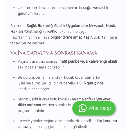
Uzman ellerde yapılan operasyonlarda
doğal ve estetik
görünüm
korunur.
Bu metin,
Sağlık Bakanlığı Estetik Uygulamalar Mevzuatı
,
Hasta
Hakları Yönetmeliği
ve
KVKK
hükümlerine uygun
hazırlanmıştır. Yalnızca
bilgilendirme amacı taşır
, tıbbi tanı veya
tedavi yerine geçmez.
VAJINA DARALTMA SONRASI KANAMA
Vajina daraltma sonrası
hafif pembe veya kahverengi akıntı
şeklinde kanama görülebilir.
Bu durum, cerrahi alandaki küçük kılcal damarların
iyileşme süreciyle ilgilidir ve genellikle
3–5 gün içinde
kendiliğinden geçer.
Şiddetli, pıhtılı veya kötü kokulu kanama
enfeksiyon veya
dikiş açılması
belirtisi olabilir; bu durumda doktora
Whatsapp
başvurulmalıdır.
Lazerle yapılan vajina daraltmalarda genellikle
hiç kanama
olmaz
, yalnızca geçici sulu akıntı görülebilir.