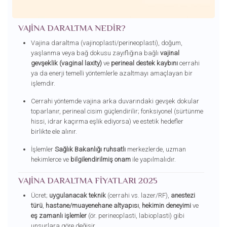
VAJINA DARALTMA NEDIR?
Vajina daraltma (vajinoplasti/perineoplasti), doğum,
yaşlanma veya bağ dokusu zayıflığına bağlı
vajinal
gevşeklik (vaginal laxity)
ve
perineal destek kaybını
cerrahi
ya da enerji temelli yöntemlerle azaltmayı amaçlayan bir
işlemdir.
Cerrahi yöntemde vajina arka duvarındaki gevşek dokular
toparlanır, perineal cisim güçlendirilir; fonksiyonel (sürtünme
hissi, idrar kaçırma eşlik ediyorsa) ve estetik hedefler
birlikte ele alınır.
İşlemler
Sağlık Bakanlığı ruhsatlı
merkezlerde, uzman
hekimlerce ve
bilgilendirilmiş onam
ile yapılmalıdır.
VAJINA DARALTMA FIYATLARI 2025
Ücret;
uygulanacak teknik
(cerrahi vs. lazer/RF),
anestezi
türü
,
hastane/muayenehane altyapısı
,
hekimin deneyimi
ve
eş zamanlı işlemler
(ör. perineoplasti, labioplasti) gibi
unsurlara göre değişir.