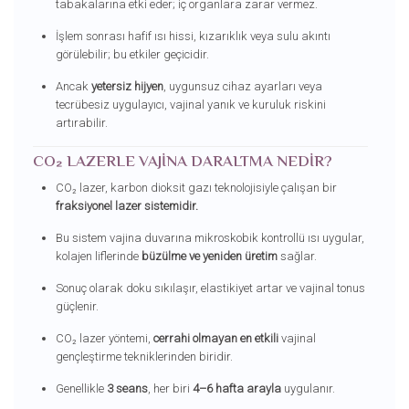
tabakalarına etki eder; iç organlara zarar vermez.
İşlem sonrası hafif ısı hissi, kızarıklık veya sulu akıntı
görülebilir; bu etkiler geçicidir.
Ancak
yetersiz hijyen
, uygunsuz cihaz ayarları veya
tecrübesiz uygulayıcı, vajinal yanık ve kuruluk riskini
artırabilir.
CO₂ LAZERLE VAJINA DARALTMA NEDIR?
CO₂ lazer, karbon dioksit gazı teknolojisiyle çalışan bir
fraksiyonel lazer sistemidir.
Bu sistem vajina duvarına mikroskobik kontrollü ısı uygular,
kolajen liflerinde
büzülme ve yeniden üretim
sağlar.
Sonuç olarak doku sıkılaşır, elastikiyet artar ve vajinal tonus
güçlenir.
CO₂ lazer yöntemi,
cerrahi olmayan en etkili
vajinal
gençleştirme tekniklerinden biridir.
Genellikle
3 seans
, her biri
4–6 hafta arayla
uygulanır.