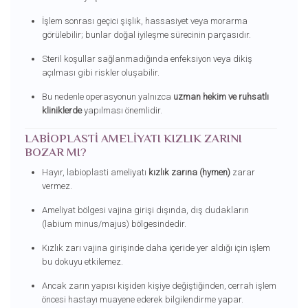
İşlem sonrası geçici şişlik, hassasiyet veya morarma
görülebilir; bunlar doğal iyileşme sürecinin parçasıdır.
Steril koşullar sağlanmadığında enfeksiyon veya dikiş
açılması gibi riskler oluşabilir.
Bu nedenle operasyonun yalnızca
uzman hekim ve ruhsatlı
kliniklerde
yapılması önemlidir.
LABIOPLASTI AMELIYATI KIZLIK ZARINI
BOZAR MI?
Hayır, labioplasti ameliyatı
kızlık zarına (hymen)
zarar
vermez.
Ameliyat bölgesi vajina girişi dışında, dış dudakların
(labium minus/majus) bölgesindedir.
Kızlık zarı vajina girişinde daha içeride yer aldığı için işlem
bu dokuyu etkilemez.
Ancak zarın yapısı kişiden kişiye değiştiğinden, cerrah işlem
öncesi hastayı muayene ederek bilgilendirme yapar.