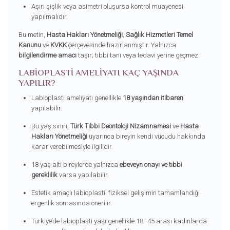
Aşırı şişlik veya asimetri oluşursa kontrol muayenesi
yapılmalıdır.
Bu metin,
Hasta Hakları Yönetmeliği
,
Sağlık Hizmetleri Temel
Kanunu
ve
KVKK
çerçevesinde hazırlanmıştır. Yalnızca
bilgilendirme amacı
taşır; tıbbi tanı veya tedavi yerine geçmez.
LABIOPLASTI AMELIYATI KAÇ YAŞINDA
YAPILIR?
Labioplasti ameliyatı genellikle
18 yaşından itibaren
yapılabilir.
Bu yaş sınırı,
Türk Tıbbi Deontoloji Nizamnamesi
ve
Hasta
Hakları Yönetmeliği
uyarınca bireyin kendi vücudu hakkında
karar verebilmesiyle ilgilidir.
18 yaş altı bireylerde yalnızca
ebeveyn onayı ve tıbbi
gereklilik
varsa yapılabilir.
Estetik amaçlı labioplasti, fiziksel gelişimin tamamlandığı
ergenlik sonrasında önerilir.
Türkiye’de labioplasti yaşı genellikle 18–45 arası kadınlarda