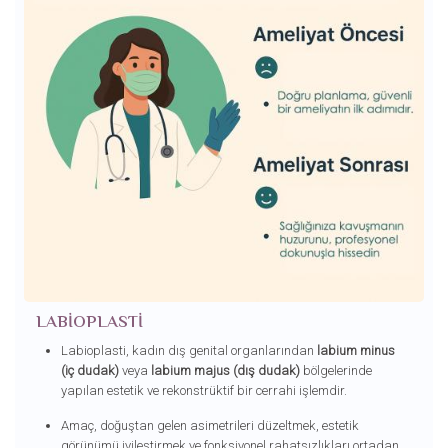
LABIOPLASTI
Labioplasti, kadın dış genital organlarından
labium minus
(iç dudak)
veya
labium majus (dış dudak)
bölgelerinde
yapılan estetik ve rekonstrüktif bir cerrahi işlemdir.
Amaç, doğuştan gelen asimetrileri düzeltmek, estetik
görünümü iyileştirmek ve fonksiyonel rahatsızlıkları ortadan