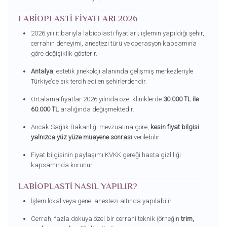
LABIOPLASTI FIYATLARI 2026
2026 yılı itibarıyla labioplasti fiyatları; işlemin yapıldığı şehir,
cerrahın deneyimi, anestezi türü ve operasyon kapsamına
göre değişiklik gösterir.
Antalya
, estetik jinekoloji alanında gelişmiş merkezleriyle
Türkiye’de sık tercih edilen şehirlerdendir.
Ortalama fiyatlar 2026 yılında özel kliniklerde
30.000 TL ile
60.000 TL
aralığında değişmektedir.
Ancak Sağlık Bakanlığı mevzuatına göre,
kesin fiyat bilgisi
yalnızca yüz yüze muayene sonrası
verilebilir.
Fiyat bilgisinin paylaşımı KVKK gereği hasta gizliliği
kapsamında korunur.
LABIOPLASTI NASIL YAPILIR?
İşlem lokal veya genel anestezi altında yapılabilir.
Cerrah, fazla dokuya özel bir cerrahi teknik (örneğin
trim,