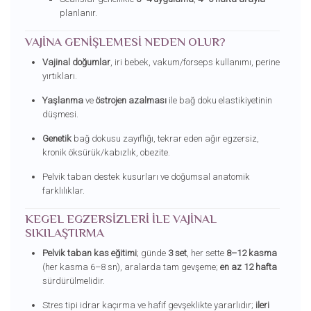
planlanır.
VAJINA GENIŞLEMESI NEDEN OLUR?
Vajinal doğumlar
, iri bebek, vakum/forseps kullanımı, perine
yırtıkları.
Yaşlanma
ve
östrojen azalması
ile bağ doku elastikiyetinin
düşmesi.
Genetik
bağ dokusu zayıflığı, tekrar eden ağır egzersiz,
kronik öksürük/kabızlık, obezite.
Pelvik taban destek kusurları ve doğumsal anatomik
farklılıklar.
KEGEL EGZERSIZLERI ILE VAJINAL
SIKILAŞTIRMA
Pelvik taban kas eğitimi
; günde
3 set
, her sette
8–12 kasma
(her kasma 6–8 sn), aralarda tam gevşeme;
en az 12 hafta
sürdürülmelidir.
Stres tipi idrar kaçırma ve hafif gevşeklikte yararlıdır;
ileri