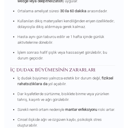
wedge veya deepithelization
) uygular.
Ortalama ameliyat süresi
30 ila 60 dakika
arasındadır.
Kullanılan dikiş materyalleri kendiliğinden eriyen özelliktedir;
dolayısıyla dikiş aldırmaya gerek kalmaz.
Hasta aynı gün taburcu edilir ve 1 hafta içinde günlük
aktivitelerine dönebilir.
İşlem sonrası hafif şişlik veya hassasiyet görülebilir; bu
durum geçicidir.
İÇ DUDAK BÜYÜMESININ ZARARLARI
İç dudak büyümesi yalnızca estetik bir durum değil,
fiziksel
rahatsızlıklara da
yol açabilir.
Dar kıyafetlerde sürtünme, bisiklete binme veya yürürken
tahriş, kaşıntı ve ağrı görülebilir.
Sürekli nemli ortam nedeniyle
mantar enfeksiyonu
riski artar.
Cinsel ilişkide ağrı ve özgüven kaybı, psikolojik stres
oluşturabilir.