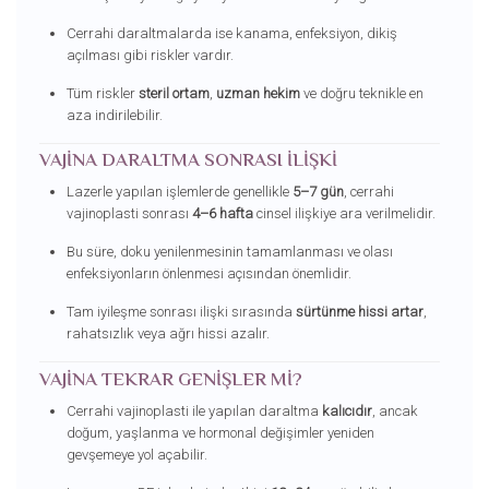
Cerrahi daraltmalarda ise kanama, enfeksiyon, dikiş
açılması gibi riskler vardır.
Tüm riskler
steril ortam
,
uzman hekim
ve doğru teknikle en
aza indirilebilir.
VAJINA DARALTMA SONRASI İLIŞKI
Lazerle yapılan işlemlerde genellikle
5–7 gün
, cerrahi
vajinoplasti sonrası
4–6 hafta
cinsel ilişkiye ara verilmelidir.
Bu süre, doku yenilenmesinin tamamlanması ve olası
enfeksiyonların önlenmesi açısından önemlidir.
Tam iyileşme sonrası ilişki sırasında
sürtünme hissi artar
,
rahatsızlık veya ağrı hissi azalır.
VAJINA TEKRAR GENIŞLER MI?
Cerrahi vajinoplasti ile yapılan daraltma
kalıcıdır
, ancak
doğum, yaşlanma ve hormonal değişimler yeniden
gevşemeye yol açabilir.