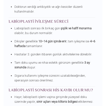
Doktorun verdiği antibiyotik ve ağrı kesiciler düzenli
kullanılmalıdır.
LABIOPLASTI İYILEŞME SÜRECI
Labioplasti sonrası ilk birkaç gün
şişlik ve hafif morarma
olabilir; bu durum normaldir.
Dikişler genellikle
10–14 gün içinde erir
, tam iyileşme ise
4–6
haftada
tamamlanır.
Hastalar 3. günden itibaren günlük aktivitelerine dönebilir.
Tam doku uyumu ve nihai estetik görünüm genellikle
3 ay
sonunda
oluşur.
Sigara kullanımı iyileşme süresini uzatabileceğinden,
operasyon sonrası önerilmez.
LABIOPLASTI SONRASI HIS KAYBI OLUR MU?
Hayır, labioplasti işlemi vajina girişinde yüzeysel doku
üzerinde yapılır,
sinir uçları veya klitoris bölgesi
etkilenmez.