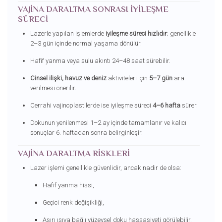
VAJINA DARALTMA SONRASI İYILEŞME
SÜRECI
Lazerle yapılan işlemlerde
iyileşme süreci hızlıdır
; genellikle
2–3 gün içinde normal yaşama dönülür.
Hafif yanma veya sulu akıntı 24–48 saat sürebilir.
Cinsel ilişki, havuz ve deniz
aktiviteleri için
5–7 gün
ara
verilmesi önerilir.
Cerrahi vajinoplastilerde ise iyileşme süreci
4–6 hafta
sürer.
Dokunun yenilenmesi 1–2 ay içinde tamamlanır ve kalıcı
sonuçlar 6. haftadan sonra belirginleşir.
VAJINA DARALTMA RISKLERI
Lazer işlemi genellikle güvenlidir, ancak nadir de olsa:
Hafif yanma hissi,
Geçici renk değişikliği,
Aşırı ısıya bağlı yüzeysel doku hassasiyeti görülebilir.