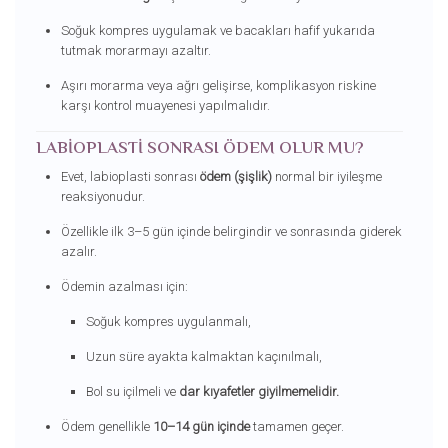
Soğuk kompres uygulamak ve bacakları hafif yukarıda
tutmak morarmayı azaltır.
Aşırı morarma veya ağrı gelişirse, komplikasyon riskine
karşı kontrol muayenesi yapılmalıdır.
LABIOPLASTI SONRASI ÖDEM OLUR MU?
Evet, labioplasti sonrası
ödem (şişlik)
normal bir iyileşme
reaksiyonudur.
Özellikle ilk 3–5 gün içinde belirgindir ve sonrasında giderek
azalır.
Ödemin azalması için:
Soğuk kompres uygulanmalı,
Uzun süre ayakta kalmaktan kaçınılmalı,
Bol su içilmeli ve
dar kıyafetler giyilmemelidir.
Ödem genellikle
10–14 gün içinde
tamamen geçer.