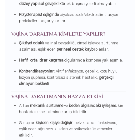
düzey yapısal gevşeklikte
tek başına yeterli olmayabilir.
Fizyoterapist eşliğinde
biyofeedback/elektrostimülasyon
protokolleri başarıyı artırır.
VAJINA DARALTMA KIMLERE YAPILIR?
Şikâyet odaklı
vajinal gevşekliği, cinsel işlevde sürtünme
azalması, eşlik eden
perineal destek kaybı
olanlar.
Hafif–orta idrar kaçırma
olgularında kombine yaklaşımla.
Kontrendikasyonlar:
Aktif enfeksiyon, gebelik, kötü huylu
lezyon şüphesi, kontrolsüz sistemik hastalık,
gerçekçi
olmayan beklenti
.
VAJINA DARALTMANIN HAZZA ETKISI
Artan
mekanik sürtünme
ve
beden algısındaki iyileşme
; kimi
hastada cinsel tatminde artış bildirilir.
Sonuçlar
kişiden kişiye değişir
; pelvik taban fonksiyonu,
eşlik eden ağrı bozuklukları ve psikoseksüel etmenler
etkilidir.