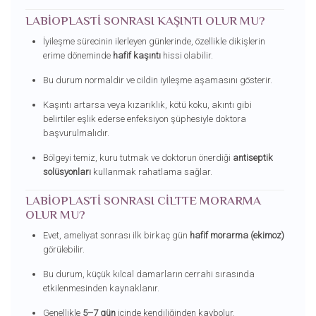
LABIOPLASTI SONRASI KAŞINTI OLUR MU?
İyileşme sürecinin ilerleyen günlerinde, özellikle dikişlerin
erime döneminde
hafif kaşıntı
hissi olabilir.
Bu durum normaldir ve cildin iyileşme aşamasını gösterir.
Kaşıntı artarsa veya kızarıklık, kötü koku, akıntı gibi
belirtiler eşlik ederse enfeksiyon şüphesiyle doktora
başvurulmalıdır.
Bölgeyi temiz, kuru tutmak ve doktorun önerdiği
antiseptik
solüsyonları
kullanmak rahatlama sağlar.
LABIOPLASTI SONRASI CILTTE MORARMA
OLUR MU?
Evet, ameliyat sonrası ilk birkaç gün
hafif morarma (ekimoz)
görülebilir.
Bu durum, küçük kılcal damarların cerrahi sırasında
etkilenmesinden kaynaklanır.
Genellikle
5–7 gün
içinde kendiliğinden kaybolur.