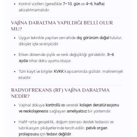
Kontrol vizitleri (genellikle
7–10. gün
ve
4–6. hafta
)
aksatılmamalıdır.
VAJINA DARALTMA YAPILDIĞI BELLI OLUR
MU?
Uygun teknikle yapılan cerrahide
dış görünüm doğal
tutulur;
dikişler içte ve eriyicidir.
Erken dönemde şişlik ve renk değişikliği görülebilir;
3–6
ayda
nihai doku uyumu oluşur.
Tüm kayıt ve bilgiler
KVKK
kapsamında gizlidir; mahremiyet
esastır.
RADYOFREKANS (RF) VAJINA DARALTMA
NEDIR?
Vajinal dokuya
kontrollü ısı
vererek
kolajen denatürasyonu
ve neokolajenesis
sağlayan
ameliyatsız
bir yöntemdir.
Hafif–orta gevşeklik, doğum sonrası destek tedavisi ve
lubrikasyon şikâyetlerinde tercih edilir;
pelvik organ
prolapsusu
için
tedavi değildir
.