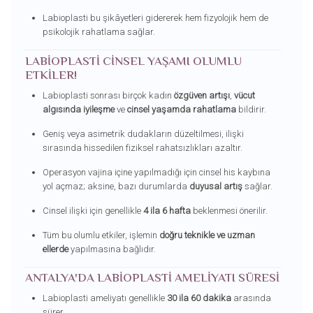
Labioplasti bu şikâyetleri gidererek hem fizyolojik hem de
psikolojik rahatlama sağlar.
LABIOPLASTI CINSEL YAŞAMI OLUMLU
ETKILER!
Labioplasti sonrası birçok kadın
özgüven artışı
,
vücut
algısında iyileşme
ve
cinsel yaşamda rahatlama
bildirir.
Geniş veya asimetrik dudakların düzeltilmesi, ilişki
sırasında hissedilen fiziksel rahatsızlıkları azaltır.
Operasyon vajina içine yapılmadığı için cinsel his kaybına
yol açmaz; aksine, bazı durumlarda
duyusal artış
sağlar.
Cinsel ilişki için genellikle
4 ila 6 hafta
beklenmesi önerilir.
Tüm bu olumlu etkiler, işlemin
doğru teknikle ve uzman
ellerde
yapılmasına bağlıdır.
ANTALYA'DA LABIOPLASTI AMELIYATI SÜRESI
Labioplasti ameliyatı genellikle
30 ila 60 dakika
arasında
sürer.