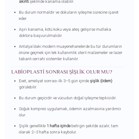
akıntı
şeklinde kanama olabilir.
Bu durum normaldir ve dokuların iyileşme sürecine işaret
eder.
Aşırı kanama, kötü koku veya ateş gelişirse mutlaka
doktora başvurulmalıdır.
Antalya’daki modern muayenehanelerde bu tür durumların
önüne geçmek için tek kullanımlık steril malzemeler ve lazer
tabanlı cerrahi sistemler kullanılır.
LABIOPLASTI SONRASI ŞIŞLIK OLUR MU?
Evet, ameliyat sonrası ilk 3–5 gün içinde
şişlik (ödem)
görülebilir.
Bu durum geçicidir ve vücudun doğal iyileşme tepkisidir.
Soğuk kompres uygulamak, ödemin azalmasına yardımcı
olur.
Şişlik genellikle
1 hafta içinde
belirgin şekilde azalır, tam
olarak 2–3 hafta sonra kaybolur.