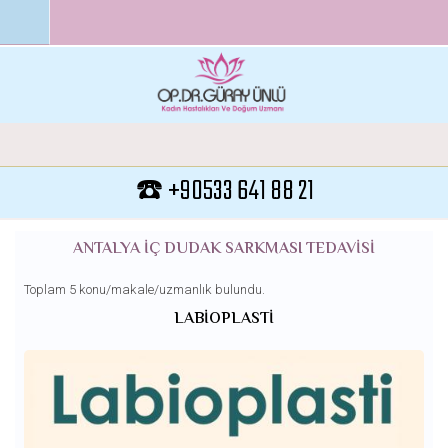
Ana içeriğe atla
☎️ +90533 641 88 21
ANTALYA IÇ DUDAK SARKMASI TEDAVISI
Toplam 5 konu/makale/uzmanlık bulundu.
LABIOPLASTI