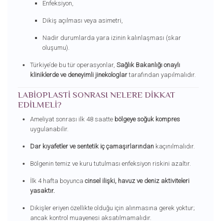
Enfeksiyon,
Dikiş açılması veya asimetri,
Nadir durumlarda yara izinin kalınlaşması (skar
oluşumu).
Türkiye’de bu tür operasyonlar,
Sağlık Bakanlığı onaylı
kliniklerde ve deneyimli jinekologlar
tarafından yapılmalıdır.
LABIOPLASTI SONRASI NELERE DIKKAT
EDILMELI?
Ameliyat sonrası ilk 48 saatte
bölgeye soğuk kompres
uygulanabilir.
Dar kıyafetler ve sentetik iç çamaşırlarından
kaçınılmalıdır.
Bölgenin temiz ve kuru tutulması enfeksiyon riskini azaltır.
İlk 4 hafta boyunca
cinsel ilişki, havuz ve deniz aktiviteleri
yasaktır.
Dikişler eriyen özellikte olduğu için alınmasına gerek yoktur;
ancak kontrol muayenesi aksatılmamalıdır.