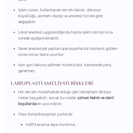
İşlem süresi; kullanılacak cerrahi teknik, dokunun
büyüklüğü, asimetri düzeyi ve anestezi türüne göre
değişebilir.
Lokal anestezi uygulandığında hasta işlem sonrası kısa
sürede ayağa kalkabilir.
Genel anesteziyle yapılan operasyonlarda hastanın gözlem
süresi biraz daha uzundur.
Aynı gün taburcu edilmek mümkündür, hastanede yatış
gerekmez.
LABIOPLASTI AMELIYATI RISKLERI
Her cerrahi müdahalede olduğu gibi labioplasti de bazı
riskler taşıyabilir; ancak bu riskler
uzman hekim ve steril
koşullarda
en aza indirilir.
Olası komplikasyonlar şunlardır:
Hafif kanama veya morarma,