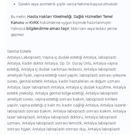
Sürekli veya asimetrik şişlik varsa hekime başvurulmalıdır.
Bu metin,
Hasta Hakları Yönetmeliği
,
Sağlık Hizmetleri Temel
Kanunu
ve
KVKK
hükümlerine uygun biçimde hazırlanmıştır.
Yalnızca
bilgilendirme amacı taşır
; tıbbi tanı veya tedavi yerine
geçmez.
Genital Estetik
Antalya Labioplasti
,
Vajina iç dudak estetiği Antalya
,
labioplasti
Antalya
,
kadın doktor Antalya
,
Op. Dr. Güray Ünlü
,
Antalya vajina
estetiği
,
Antalya iç dudak sarkması tedavisi
,
Antalya labioplasti
ameliyatı fiyatı
,
vajina estetiği nasıl yapılır
,
labioplasti sonrası iyileşme
süreci
,
genital estetik Antalya
,
kadın hastalıkları ve doğum uzmanı
Antalya
,
lazer labioplasti Antalya
,
Antalya iç dudak küçültme
,
Antalya
estetik jinekoloji
,
Antalya genital bölge estetiği
,
Antalya labioplasti
ameliyat süresi
,
vajina estetiği sonrası bakım
,
labioplasti kimlere
yapılır
,
vajina estetiği iz kalır mı
,
kadın sağlığı Antalya
,
Antalya lazerle
labioplasti sonrası bakım
,
Antalya labioplasti sonrası bakım
,
Antalya
lazer labioplasti
,
Antalya labioplasti doktoru
,
Antalya labioplasti
uzmanı
,
Antalya labioplasti sonrası temizlik
,
Antalya labioplasti
sonrası hijyen
,
Antalya labioplasti sonrası duş
,
Antalya labioplasti