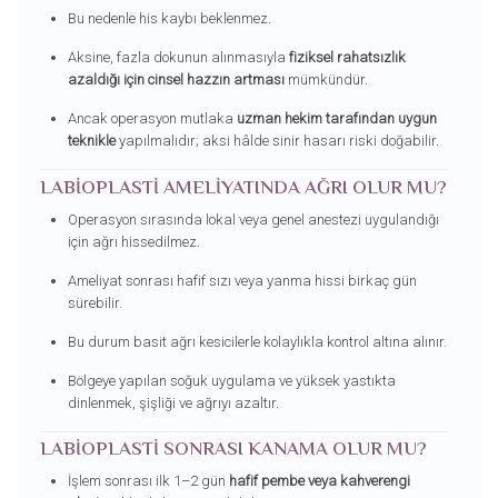
Bu nedenle his kaybı beklenmez.
Aksine, fazla dokunun alınmasıyla
fiziksel rahatsızlık
azaldığı için cinsel hazzın artması
mümkündür.
Ancak operasyon mutlaka
uzman hekim tarafından uygun
teknikle
yapılmalıdır; aksi hâlde sinir hasarı riski doğabilir.
LABIOPLASTI AMELIYATINDA AĞRI OLUR MU?
Operasyon sırasında lokal veya genel anestezi uygulandığı
için ağrı hissedilmez.
Ameliyat sonrası hafif sızı veya yanma hissi birkaç gün
sürebilir.
Bu durum basit ağrı kesicilerle kolaylıkla kontrol altına alınır.
Bölgeye yapılan soğuk uygulama ve yüksek yastıkta
dinlenmek, şişliği ve ağrıyı azaltır.
LABIOPLASTI SONRASI KANAMA OLUR MU?
İşlem sonrası ilk 1–2 gün
hafif pembe veya kahverengi