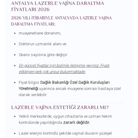
ANTALYA LAZERLE VAJINA DARALTMA
FIYATLARI 2026
2026 YILI ITIBARIYLE ANTALYA’DA LAZERLE VAJINA
DARALTMA FIYATLARI;
muayenehane donanımı,
Doktorun uzmanlık alanı ve
Seans sayısına göre değişir.
En güncel fiyatlar için bizimle iletişime geçiniz. Fiyatı
etkileyen pek çok unsur bulunmaktadır.
Fiyat bilgisi
Sağlık Bakanlığı Özel Sağlık Kuruluşları
Yönetmeliği
uyarınca ancak muayene sonrası hastaya özel
olarak verilebilir.
LAZERLE VAJINA ESTETIĞI ZARARLI MI?
Yetkili merkezlerde, uygun cihazlarla ve uzman hekim
kontrolünde yapıldığında
zararlı değildir.
Lazer enerjisi kontrollü şekilde vajinal duvarın yüzeyel