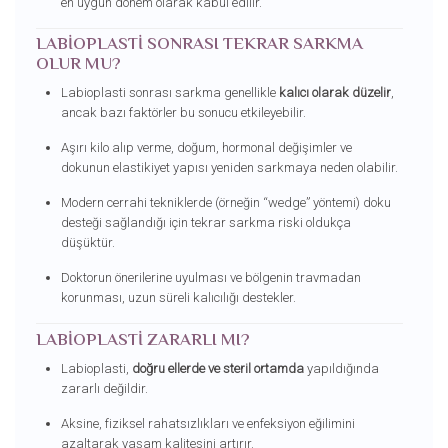
en uygun dönem olarak kabul edilir.
LABIOPLASTI SONRASI TEKRAR SARKMA
OLUR MU?
Labioplasti sonrası sarkma genellikle
kalıcı olarak düzelir
,
ancak bazı faktörler bu sonucu etkileyebilir.
Aşırı kilo alıp verme, doğum, hormonal değişimler ve
dokunun elastikiyet yapısı yeniden sarkmaya neden olabilir.
Modern cerrahi tekniklerde (örneğin “wedge” yöntemi) doku
desteği sağlandığı için tekrar sarkma riski oldukça
düşüktür.
Doktorun önerilerine uyulması ve bölgenin travmadan
korunması, uzun süreli kalıcılığı destekler.
LABIOPLASTI ZARARLI MI?
Labioplasti,
doğru ellerde ve steril ortamda
yapıldığında
zararlı değildir.
Aksine, fiziksel rahatsızlıkları ve enfeksiyon eğilimini
azaltarak yaşam kalitesini artırır.