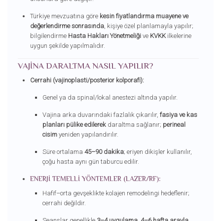
Türkiye mevzuatına göre
kesin fiyatlandırma muayene ve
değerlendirme sonrasında
, kişiye özel planlamayla yapılır;
bilgilendirme
Hasta Hakları Yönetmeliği
ve
KVKK
ilkelerine
uygun şekilde yapılmalıdır.
VAJINA DARALTMA NASIL YAPILIR?
Cerrahi (vajinoplasti/posterior kolporafi):
Genel ya da spinal/lokal anestezi altında yapılır.
Vajina arka duvarındaki fazlalık çıkarılır,
fasiya ve kas
planları pülike edilerek
daraltma sağlanır;
perineal
cisim
yeniden yapılandırılır.
Süre ortalama
45–90 dakika
; eriyen dikişler kullanılır,
çoğu hasta aynı gün taburcu edilir.
ENERJI TEMELLI YÖNTEMLER (LAZER/RF):
Hafif–orta gevşeklikte kolajen remodelingi hedeflenir;
cerrahi değildir.
Seanslar genellikle
3–4 uygulama
,
4–6 hafta arayla