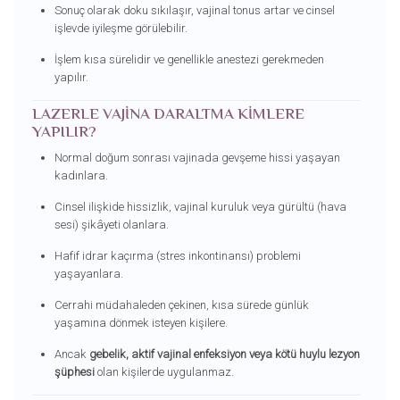
Sonuç olarak doku sıkılaşır, vajinal tonus artar ve cinsel
işlevde iyileşme görülebilir.
İşlem kısa sürelidir ve genellikle anestezi gerekmeden
yapılır.
LAZERLE VAJINA DARALTMA KIMLERE
YAPILIR?
Normal doğum sonrası vajinada gevşeme hissi yaşayan
kadınlara.
Cinsel ilişkide hissizlik, vajinal kuruluk veya gürültü (hava
sesi) şikâyeti olanlara.
Hafif idrar kaçırma (stres inkontinansı) problemi
yaşayanlara.
Cerrahi müdahaleden çekinen, kısa sürede günlük
yaşamına dönmek isteyen kişilere.
Ancak
gebelik, aktif vajinal enfeksiyon veya kötü huylu lezyon
şüphesi
olan kişilerde uygulanmaz.