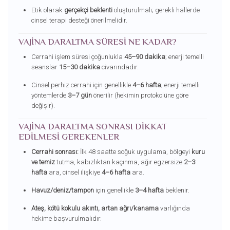
Etik olarak
gerçekçi beklenti
oluşturulmalı; gerekli hallerde
cinsel terapi desteği önerilmelidir.
VAJINA DARALTMA SÜRESI NE KADAR?
Cerrahi işlem süresi çoğunlukla
45–90 dakika
; enerji temelli
seanslar
15–30 dakika
civarındadır.
Cinsel perhiz cerrahi için genellikle
4–6 hafta
; enerji temelli
yöntemlerde
3–7 gün
önerilir (hekimin protokolüne göre
değişir).
VAJINA DARALTMA SONRASI DIKKAT
EDILMESI GEREKENLER
Cerrahi sonrası:
İlk 48 saatte soğuk uygulama, bölgeyi
kuru
ve temiz
tutma, kabızlıktan kaçınma, ağır egzersize
2–3
hafta
ara, cinsel ilişkiye
4–6 hafta
ara.
Havuz/deniz/tampon
için genellikle
3–4 hafta
beklenir.
Ateş, kötü kokulu akıntı, artan ağrı/kanama
varlığında
hekime başvurulmalıdır.