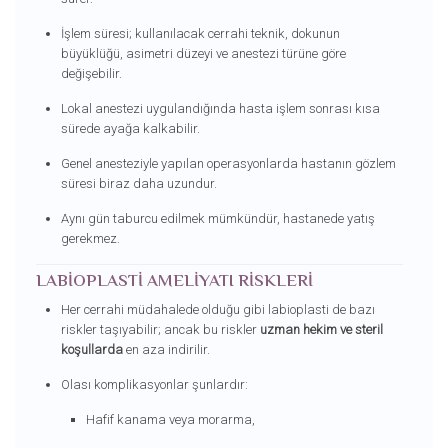
İşlem süresi; kullanılacak cerrahi teknik, dokunun
büyüklüğü, asimetri düzeyi ve anestezi türüne göre
değişebilir.
Lokal anestezi uygulandığında hasta işlem sonrası kısa
sürede ayağa kalkabilir.
Genel anesteziyle yapılan operasyonlarda hastanın gözlem
süresi biraz daha uzundur.
Aynı gün taburcu edilmek mümkündür, hastanede yatış
gerekmez.
LABIOPLASTI AMELIYATI RISKLERI
Her cerrahi müdahalede olduğu gibi labioplasti de bazı
riskler taşıyabilir; ancak bu riskler
uzman hekim ve steril
koşullarda
en aza indirilir.
Olası komplikasyonlar şunlardır:
Hafif kanama veya morarma,