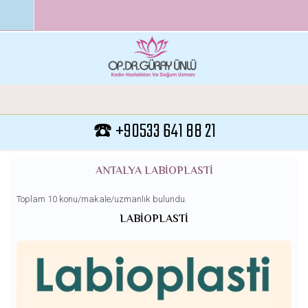
Ana içeriğe atla
☎️ +90533 641 88 21
ANTALYA LABIOPLASTI
Toplam 10 konu/makale/uzmanlık bulundu.
LABIOPLASTI