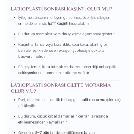
LABIOPLASTI SONRASI KAŞINTI OLUR MU?
İyileşme sürecinin ilerleyen günlerinde, özellikle dikişlerin
erime döneminde
hafif kaşıntı
hissi olabilir.
Bu durum normaldir ve cildin iyileşme aşamasını gösterir.
Kaşıntı artarsa veya kızarıklık, kötü koku, akıntı gibi
belirtiler eşlik ederse enfeksiyon şüphesiyle doktora
başvurulmalıdır.
Bölgeyi temiz, kuru tutmak ve doktorun önerdiği
antiseptik
solüsyonları
kullanmak rahatlama sağlar.
LABIOPLASTI SONRASI CILTTE MORARMA
OLUR MU?
Evet, ameliyat sonrası ilk birkaç gün
hafif morarma (ekimoz)
görülebilir.
Bu durum, küçük kılcal damarların cerrahi sırasında
etkilenmesinden kaynaklanır.
Genellikle
5–7 gün
içinde kendiliğinden kaybolur.