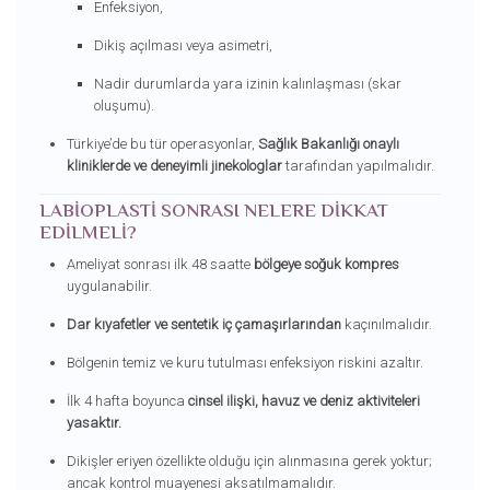
Enfeksiyon,
Dikiş açılması veya asimetri,
Nadir durumlarda yara izinin kalınlaşması (skar
oluşumu).
Türkiye’de bu tür operasyonlar,
Sağlık Bakanlığı onaylı
kliniklerde ve deneyimli jinekologlar
tarafından yapılmalıdır.
LABIOPLASTI SONRASI NELERE DIKKAT
EDILMELI?
Ameliyat sonrası ilk 48 saatte
bölgeye soğuk kompres
uygulanabilir.
Dar kıyafetler ve sentetik iç çamaşırlarından
kaçınılmalıdır.
Bölgenin temiz ve kuru tutulması enfeksiyon riskini azaltır.
İlk 4 hafta boyunca
cinsel ilişki, havuz ve deniz aktiviteleri
yasaktır.
Dikişler eriyen özellikte olduğu için alınmasına gerek yoktur;
ancak kontrol muayenesi aksatılmamalıdır.