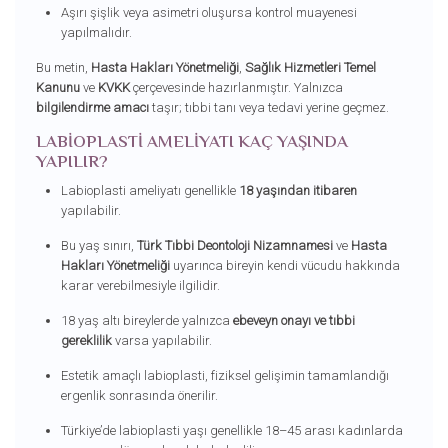
Aşırı şişlik veya asimetri oluşursa kontrol muayenesi
yapılmalıdır.
Bu metin,
Hasta Hakları Yönetmeliği
,
Sağlık Hizmetleri Temel
Kanunu
ve
KVKK
çerçevesinde hazırlanmıştır. Yalnızca
bilgilendirme amacı
taşır; tıbbi tanı veya tedavi yerine geçmez.
LABIOPLASTI AMELIYATI KAÇ YAŞINDA
YAPILIR?
Labioplasti ameliyatı genellikle
18 yaşından itibaren
yapılabilir.
Bu yaş sınırı,
Türk Tıbbi Deontoloji Nizamnamesi
ve
Hasta
Hakları Yönetmeliği
uyarınca bireyin kendi vücudu hakkında
karar verebilmesiyle ilgilidir.
18 yaş altı bireylerde yalnızca
ebeveyn onayı ve tıbbi
gereklilik
varsa yapılabilir.
Estetik amaçlı labioplasti, fiziksel gelişimin tamamlandığı
ergenlik sonrasında önerilir.
Türkiye’de labioplasti yaşı genellikle 18–45 arası kadınlarda