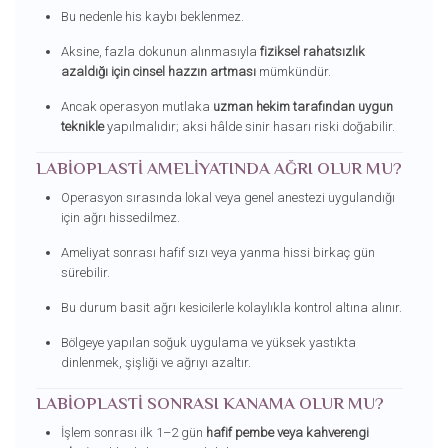
Bu nedenle his kaybı beklenmez.
Aksine, fazla dokunun alınmasıyla
fiziksel rahatsızlık
azaldığı için cinsel hazzın artması
mümkündür.
Ancak operasyon mutlaka
uzman hekim tarafından uygun
teknikle
yapılmalıdır; aksi hâlde sinir hasarı riski doğabilir.
LABIOPLASTI AMELIYATINDA AĞRI OLUR MU?
Operasyon sırasında lokal veya genel anestezi uygulandığı
için ağrı hissedilmez.
Ameliyat sonrası hafif sızı veya yanma hissi birkaç gün
sürebilir.
Bu durum basit ağrı kesicilerle kolaylıkla kontrol altına alınır.
Bölgeye yapılan soğuk uygulama ve yüksek yastıkta
dinlenmek, şişliği ve ağrıyı azaltır.
LABIOPLASTI SONRASI KANAMA OLUR MU?
İşlem sonrası ilk 1–2 gün
hafif pembe veya kahverengi