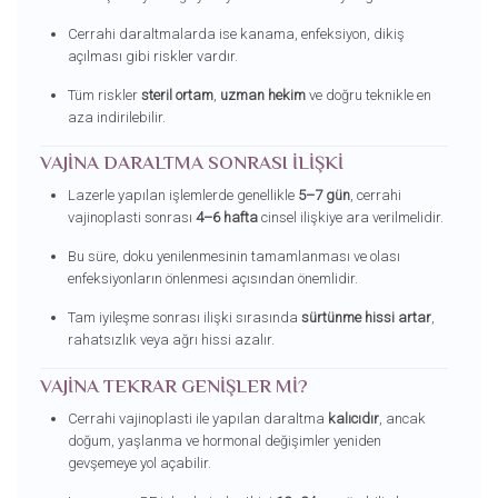
Cerrahi daraltmalarda ise kanama, enfeksiyon, dikiş
açılması gibi riskler vardır.
Tüm riskler
steril ortam
,
uzman hekim
ve doğru teknikle en
aza indirilebilir.
VAJINA DARALTMA SONRASI İLIŞKI
Lazerle yapılan işlemlerde genellikle
5–7 gün
, cerrahi
vajinoplasti sonrası
4–6 hafta
cinsel ilişkiye ara verilmelidir.
Bu süre, doku yenilenmesinin tamamlanması ve olası
enfeksiyonların önlenmesi açısından önemlidir.
Tam iyileşme sonrası ilişki sırasında
sürtünme hissi artar
,
rahatsızlık veya ağrı hissi azalır.
VAJINA TEKRAR GENIŞLER MI?
Cerrahi vajinoplasti ile yapılan daraltma
kalıcıdır
, ancak
doğum, yaşlanma ve hormonal değişimler yeniden
gevşemeye yol açabilir.