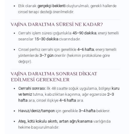
Etik olarak
gerçekçi beklenti
oluşturulmalı; gerekli hallerde
cinsel terapi desteği önerilmelidir.
VAJINA DARALTMA SÜRESI NE KADAR?
Cerrahi işlem süresi çoğunlukla
45–90 dakika
; enerji temelli
seanslar
15–30 dakika
civarındadır.
Cinsel perhiz cerrahi için genellikle
4–6 hafta
; enerji temelli
yöntemlerde
3–7 gün
önerilir (hekimin protokolüne göre
değişir).
VAJINA DARALTMA SONRASI DIKKAT
EDILMESI GEREKENLER
Cerrahi sonrası:
İlk 48 saatte soğuk uygulama, bölgeyi
kuru
ve temiz
tutma, kabızlıktan kaçınma, ağır egzersize
2–3
hafta
ara, cinsel ilişkiye
4–6 hafta
ara.
Havuz/deniz/tampon
için genellikle
3–4 hafta
beklenir.
Ateş, kötü kokulu akıntı, artan ağrı/kanama
varlığında
hekime başvurulmalıdır.