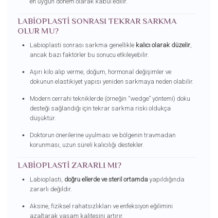
en uygun dönem olarak kabul edilir.
LABIOPLASTI SONRASI TEKRAR SARKMA
OLUR MU?
Labioplasti sonrası sarkma genellikle
kalıcı olarak düzelir
,
ancak bazı faktörler bu sonucu etkileyebilir.
Aşırı kilo alıp verme, doğum, hormonal değişimler ve
dokunun elastikiyet yapısı yeniden sarkmaya neden olabilir.
Modern cerrahi tekniklerde (örneğin “wedge” yöntemi) doku
desteği sağlandığı için tekrar sarkma riski oldukça
düşüktür.
Doktorun önerilerine uyulması ve bölgenin travmadan
korunması, uzun süreli kalıcılığı destekler.
LABIOPLASTI ZARARLI MI?
Labioplasti,
doğru ellerde ve steril ortamda
yapıldığında
zararlı değildir.
Aksine, fiziksel rahatsızlıkları ve enfeksiyon eğilimini
azaltarak yaşam kalitesini artırır.