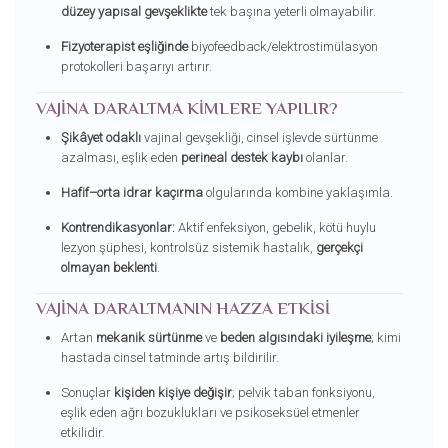
düzey yapısal gevşeklikte
tek başına yeterli olmayabilir.
Fizyoterapist eşliğinde
biyofeedback/elektrostimülasyon
protokolleri başarıyı artırır.
VAJINA DARALTMA KIMLERE YAPILIR?
Şikâyet odaklı
vajinal gevşekliği, cinsel işlevde sürtünme
azalması, eşlik eden
perineal destek kaybı
olanlar.
Hafif–orta idrar kaçırma
olgularında kombine yaklaşımla.
Kontrendikasyonlar:
Aktif enfeksiyon, gebelik, kötü huylu
lezyon şüphesi, kontrolsüz sistemik hastalık,
gerçekçi
olmayan beklenti
.
VAJINA DARALTMANIN HAZZA ETKISI
Artan
mekanik sürtünme
ve
beden algısındaki iyileşme
; kimi
hastada cinsel tatminde artış bildirilir.
Sonuçlar
kişiden kişiye değişir
; pelvik taban fonksiyonu,
eşlik eden ağrı bozuklukları ve psikoseksüel etmenler
etkilidir.