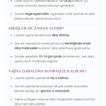
Lazer veya RF işlemlerinde etkisi
12–24 ay
sürebilir, bu
sürenin sonunda idame seansları gerekebilir.
Düzenli
Kegel egzersizleri
, sigaradan uzak durmak ve ideal
kiloda kalmak vajinal tonusu korur.
DIKIŞLER NE ZAMAN ALINIR?
Lazerle vajina daraltmada
dikiş atılmaz.
Cerrahi vajinoplasti ameliyatında ise
kendiliğinden eriyen
dikiş materyalleri
kullanılır; dikiş aldırmaya gerek yoktur.
Dikişler genellikle
10–14 gün içinde
tamamen erir, tam doku
uyumu ise 4–6 haftada sağlanır.
VAJINA DARALTMA SONRASI İZ KALIR MI?
Lazerle yapılan işlemlerde
hiç iz kalmaz.
Cerrahi işlemlerde kullanılan dikişler estetik (kozmetik)
teknikle atıldığı için
görünür iz minimaldir.
Vajina iç bölgesi mukozal doku olduğundan iyileşme sonrası
dikiş hattı fark edilmez.