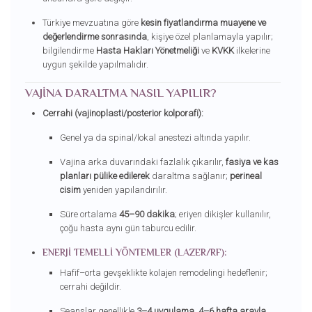
Türkiye mevzuatına göre
kesin fiyatlandırma muayene ve
değerlendirme sonrasında
, kişiye özel planlamayla yapılır;
bilgilendirme
Hasta Hakları Yönetmeliği
ve
KVKK
ilkelerine
uygun şekilde yapılmalıdır.
VAJINA DARALTMA NASIL YAPILIR?
Cerrahi (vajinoplasti/posterior kolporafi):
Genel ya da spinal/lokal anestezi altında yapılır.
Vajina arka duvarındaki fazlalık çıkarılır,
fasiya ve kas
planları pülike edilerek
daraltma sağlanır;
perineal
cisim
yeniden yapılandırılır.
Süre ortalama
45–90 dakika
; eriyen dikişler kullanılır,
çoğu hasta aynı gün taburcu edilir.
ENERJI TEMELLI YÖNTEMLER (LAZER/RF):
Hafif–orta gevşeklikte kolajen remodelingi hedeflenir;
cerrahi değildir.
Seanslar genellikle
3–4 uygulama
,
4–6 hafta arayla