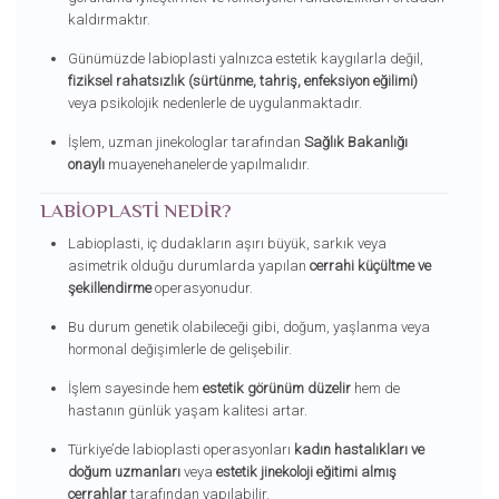
kaldırmaktır.
Günümüzde labioplasti yalnızca estetik kaygılarla değil,
fiziksel rahatsızlık (sürtünme, tahriş, enfeksiyon eğilimi)
veya psikolojik nedenlerle de uygulanmaktadır.
İşlem, uzman jinekologlar tarafından
Sağlık Bakanlığı
onaylı
muayenehanelerde yapılmalıdır.
LABIOPLASTI NEDIR?
Labioplasti, iç dudakların aşırı büyük, sarkık veya
asimetrik olduğu durumlarda yapılan
cerrahi küçültme ve
şekillendirme
operasyonudur.
Bu durum genetik olabileceği gibi, doğum, yaşlanma veya
hormonal değişimlerle de gelişebilir.
İşlem sayesinde hem
estetik görünüm düzelir
hem de
hastanın günlük yaşam kalitesi artar.
Türkiye’de labioplasti operasyonları
kadın hastalıkları ve
doğum uzmanları
veya
estetik jinekoloji eğitimi almış
cerrahlar
tarafından yapılabilir.