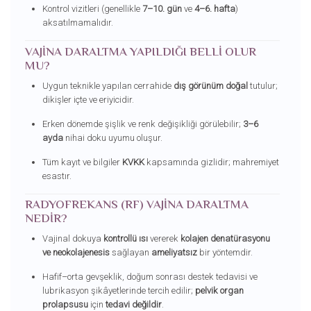
Kontrol vizitleri (genellikle
7–10. gün
ve
4–6. hafta
)
aksatılmamalıdır.
VAJINA DARALTMA YAPILDIĞI BELLI OLUR
MU?
Uygun teknikle yapılan cerrahide
dış görünüm doğal
tutulur;
dikişler içte ve eriyicidir.
Erken dönemde şişlik ve renk değişikliği görülebilir;
3–6
ayda
nihai doku uyumu oluşur.
Tüm kayıt ve bilgiler
KVKK
kapsamında gizlidir; mahremiyet
esastır.
RADYOFREKANS (RF) VAJINA DARALTMA
NEDIR?
Vajinal dokuya
kontrollü ısı
vererek
kolajen denatürasyonu
ve neokolajenesis
sağlayan
ameliyatsız
bir yöntemdir.
Hafif–orta gevşeklik, doğum sonrası destek tedavisi ve
lubrikasyon şikâyetlerinde tercih edilir;
pelvik organ
prolapsusu
için
tedavi değildir
.