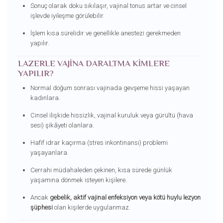
Sonuç olarak doku sıkılaşır, vajinal tonus artar ve cinsel
işlevde iyileşme görülebilir.
İşlem kısa sürelidir ve genellikle anestezi gerekmeden
yapılır.
LAZERLE VAJINA DARALTMA KIMLERE
YAPILIR?
Normal doğum sonrası vajinada gevşeme hissi yaşayan
kadınlara.
Cinsel ilişkide hissizlik, vajinal kuruluk veya gürültü (hava
sesi) şikâyeti olanlara.
Hafif idrar kaçırma (stres inkontinansı) problemi
yaşayanlara.
Cerrahi müdahaleden çekinen, kısa sürede günlük
yaşamına dönmek isteyen kişilere.
Ancak
gebelik, aktif vajinal enfeksiyon veya kötü huylu lezyon
şüphesi
olan kişilerde uygulanmaz.