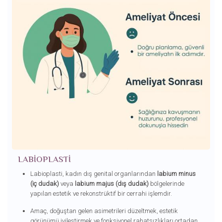
LABIOPLASTI
Labioplasti, kadın dış genital organlarından
labium minus
(iç dudak)
veya
labium majus (dış dudak)
bölgelerinde
yapılan estetik ve rekonstrüktif bir cerrahi işlemdir.
Amaç, doğuştan gelen asimetrileri düzeltmek, estetik
görünümü iyileştirmek ve fonksiyonel rahatsızlıkları ortadan