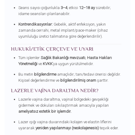
Seans sayısı çoğunlukla
3–4
, etkisi
12–18 ay
sürebilir;
idame seansları planlanabilir.
Kontrendikasyonlar:
Gebelik, aktif enfeksiyon, yakın
zamanda cerrahi, metal implant/pace-maker (cihaz
uyumluluğu üretici talimatına göre değerlendirilir).
HUKUKI/ETIK ÇERÇEVE VE UYARI
Tüm işlemler
Sağlık Bakanlığı mevzuatı
,
Hasta Hakları
Yönetmeliği
ve
KVKK
’ya uygun yürütülmelidir.
Bu metin
bilgilendirme
amaçlıdır; tanı/tedavi önerisi değildir.
Kişisel değerlendirme ve
bilgilendirilmiş onam
şarttır.
LAZERLE VAJINA DARALTMA NEDIR?
Lazerle vajina daraltma, vajinal bölgedeki gevşekliği
gidermek ve dokuları sıkılaştırmak amacıyla yapılan
ameliyatsız estetik bir işlemdir.
Lazer ışığı vajina duvarındaki kolajen ve elastin liflerini
uyararak
yeniden yapılanmayı (neokolajenesis)
teşvik eder.