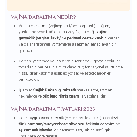
VAJINA DARALTMA NEDIR?
Vajina daraltma (vajinoplasti/perineoplasti), doğum,
yaşlanma veya bağ dokusu zayıflığına bağlı
vajinal
gevşeklik (vaginal laxity)
ve
perineal destek kaybını
cerrahi
ya da enerji temelli yöntemlerle azaltmayı amaçlayan bir
işlemdir.
Cerrahi yöntemde vajina arka duvarındaki gevşek dokular
toparlanır, perineal cisim güçlendirilir; fonksiyonel (sürtünme
hissi, idrar kaçırma eşlik ediyorsa) ve estetik hedefler
birlikte ele alınır.
İşlemler
Sağlık Bakanlığı ruhsatlı
merkezlerde, uzman
hekimlerce ve
bilgilendirilmiş onam
ile yapılmalıdır.
VAJINA DARALTMA FIYATLARI 2025
Ücret;
uygulanacak teknik
(cerrahi vs. lazer/RF),
anestezi
türü
,
hastane/muayenehane altyapısı
,
hekimin deneyimi
ve
eş zamanlı işlemler
(ör. perineoplasti, labioplasti) gibi
unsurlara göre değişir.