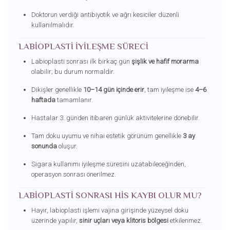
Doktorun verdiği antibiyotik ve ağrı kesiciler düzenli
kullanılmalıdır.
LABIOPLASTI İYILEŞME SÜRECI
Labioplasti sonrası ilk birkaç gün
şişlik ve hafif morarma
olabilir; bu durum normaldir.
Dikişler genellikle
10–14 gün içinde erir
, tam iyileşme ise
4–6
haftada
tamamlanır.
Hastalar 3. günden itibaren günlük aktivitelerine dönebilir.
Tam doku uyumu ve nihai estetik görünüm genellikle
3 ay
sonunda
oluşur.
Sigara kullanımı iyileşme süresini uzatabileceğinden,
operasyon sonrası önerilmez.
LABIOPLASTI SONRASI HIS KAYBI OLUR MU?
Hayır, labioplasti işlemi vajina girişinde yüzeysel doku
üzerinde yapılır,
sinir uçları veya klitoris bölgesi
etkilenmez.