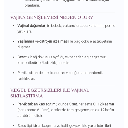
planlanır.
VAJINA GENIŞLEMESI NEDEN OLUR?
Vajinal doğumlar
, iri bebek, vakum/forseps kullanımı, perine
yırtıkları.
Yaşlanma
ve
östrojen azalması
ile bağ doku elastikiyetinin
düşmesi.
Genetik
bağ dokusu zayıflığı, tekrar eden ağır egzersiz,
kronik öksürük/kabızlık, obezite.
Pelvik taban destek kusurları ve doğumsal anatomik
farklılıklar.
KEGEL EGZERSIZLERI ILE VAJINAL
SIKILAŞTIRMA
Pelvik taban kas eğitimi
; günde
3 set
, her sette
8–12 kasma
(her kasma 6–8 sn), aralarda tam gevşeme;
en az 12 hafta
sürdürülmelidir.
Stres tipi idrar kaçırma ve hafif gevşeklikte yararlıdır;
ileri