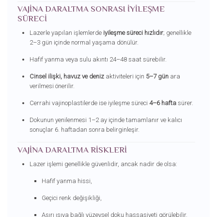
VAJINA DARALTMA SONRASI İYILEŞME
SÜRECI
Lazerle yapılan işlemlerde
iyileşme süreci hızlıdır
; genellikle
2–3 gün içinde normal yaşama dönülür.
Hafif yanma veya sulu akıntı 24–48 saat sürebilir.
Cinsel ilişki, havuz ve deniz
aktiviteleri için
5–7 gün
ara
verilmesi önerilir.
Cerrahi vajinoplastilerde ise iyileşme süreci
4–6 hafta
sürer.
Dokunun yenilenmesi 1–2 ay içinde tamamlanır ve kalıcı
sonuçlar 6. haftadan sonra belirginleşir.
VAJINA DARALTMA RISKLERI
Lazer işlemi genellikle güvenlidir, ancak nadir de olsa:
Hafif yanma hissi,
Geçici renk değişikliği,
Aşırı ısıya bağlı yüzeysel doku hassasiyeti görülebilir.