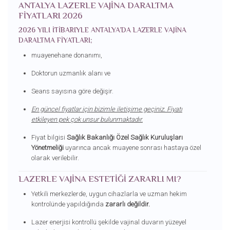
ANTALYA LAZERLE VAJINA DARALTMA
FIYATLARI 2026
2026 YILI ITIBARIYLE ANTALYA’DA LAZERLE VAJINA
DARALTMA FIYATLARI;
muayenehane donanımı,
Doktorun uzmanlık alanı ve
Seans sayısına göre değişir.
En güncel fiyatlar için bizimle iletişime geçiniz. Fiyatı
etkileyen pek çok unsur bulunmaktadır.
Fiyat bilgisi
Sağlık Bakanlığı Özel Sağlık Kuruluşları
Yönetmeliği
uyarınca ancak muayene sonrası hastaya özel
olarak verilebilir.
LAZERLE VAJINA ESTETIĞI ZARARLI MI?
Yetkili merkezlerde, uygun cihazlarla ve uzman hekim
kontrolünde yapıldığında
zararlı değildir.
Lazer enerjisi kontrollü şekilde vajinal duvarın yüzeyel