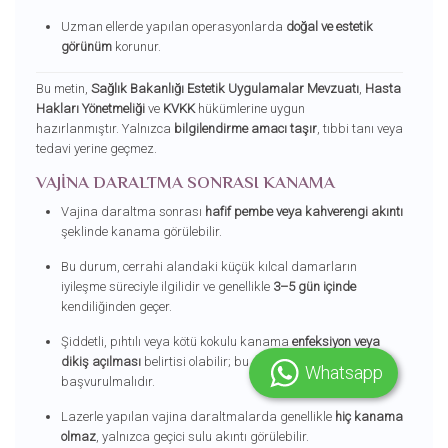
Uzman ellerde yapılan operasyonlarda
doğal ve estetik
görünüm
korunur.
Bu metin,
Sağlık Bakanlığı Estetik Uygulamalar Mevzuatı
,
Hasta
Hakları Yönetmeliği
ve
KVKK
hükümlerine uygun
hazırlanmıştır. Yalnızca
bilgilendirme amacı taşır
, tıbbi tanı veya
tedavi yerine geçmez.
VAJINA DARALTMA SONRASI KANAMA
Vajina daraltma sonrası
hafif pembe veya kahverengi akıntı
şeklinde kanama görülebilir.
Bu durum, cerrahi alandaki küçük kılcal damarların
iyileşme süreciyle ilgilidir ve genellikle
3–5 gün içinde
kendiliğinden geçer.
Şiddetli, pıhtılı veya kötü kokulu kanama
enfeksiyon veya
dikiş açılması
belirtisi olabilir; bu durumda doktora
Whatsapp
başvurulmalıdır.
Lazerle yapılan vajina daraltmalarda genellikle
hiç kanama
olmaz
, yalnızca geçici sulu akıntı görülebilir.