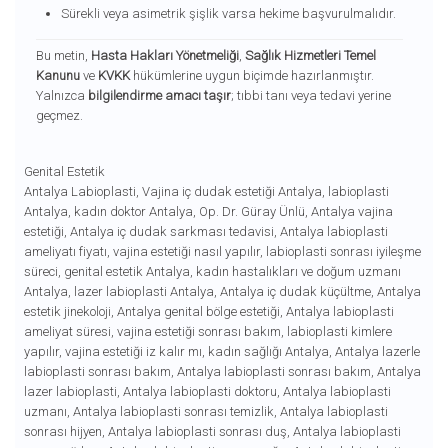
Sürekli veya asimetrik şişlik varsa hekime başvurulmalıdır.
Bu metin,
Hasta Hakları Yönetmeliği
,
Sağlık Hizmetleri Temel
Kanunu
ve
KVKK
hükümlerine uygun biçimde hazırlanmıştır.
Yalnızca
bilgilendirme amacı taşır
; tıbbi tanı veya tedavi yerine
geçmez.
Genital Estetik
Antalya Labioplasti
,
Vajina iç dudak estetiği Antalya
,
labioplasti
Antalya
,
kadın doktor Antalya
,
Op. Dr. Güray Ünlü
,
Antalya vajina
estetiği
,
Antalya iç dudak sarkması tedavisi
,
Antalya labioplasti
ameliyatı fiyatı
,
vajina estetiği nasıl yapılır
,
labioplasti sonrası iyileşme
süreci
,
genital estetik Antalya
,
kadın hastalıkları ve doğum uzmanı
Antalya
,
lazer labioplasti Antalya
,
Antalya iç dudak küçültme
,
Antalya
estetik jinekoloji
,
Antalya genital bölge estetiği
,
Antalya labioplasti
ameliyat süresi
,
vajina estetiği sonrası bakım
,
labioplasti kimlere
yapılır
,
vajina estetiği iz kalır mı
,
kadın sağlığı Antalya
,
Antalya lazerle
labioplasti sonrası bakım
,
Antalya labioplasti sonrası bakım
,
Antalya
lazer labioplasti
,
Antalya labioplasti doktoru
,
Antalya labioplasti
uzmanı
,
Antalya labioplasti sonrası temizlik
,
Antalya labioplasti
sonrası hijyen
,
Antalya labioplasti sonrası duş
,
Antalya labioplasti