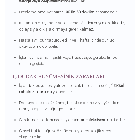
wedge veya deepithelization
) uygular.
Ortalama ameliyat süresi
30 ila 60 dakika
arasındadır.
Kullanılan dikiş materyalleri kendiliğinden eriyen özelliktedir;
dolayısıyla dikiş aldırmaya gerek kalmaz.
Hasta aynı gün taburcu edilir ve 1 hafta içinde günlük
aktivitelerine dönebilir.
İşlem sonrası hafif şişlik veya hassasiyet görülebilir; bu
durum geçicidir.
İÇ DUDAK BÜYÜMESININ ZARARLARI
İç dudak büyümesi yalnızca estetik bir durum değil,
fiziksel
rahatsızlıklara da
yol açabilir.
Dar kıyafetlerde sürtünme, bisiklete binme veya yürürken
tahriş, kaşıntı ve ağrı görülebilir.
Sürekli nemli ortam nedeniyle
mantar enfeksiyonu
riski artar.
Cinsel ilişkide ağrı ve özgüven kaybı, psikolojik stres
oluşturabilir.