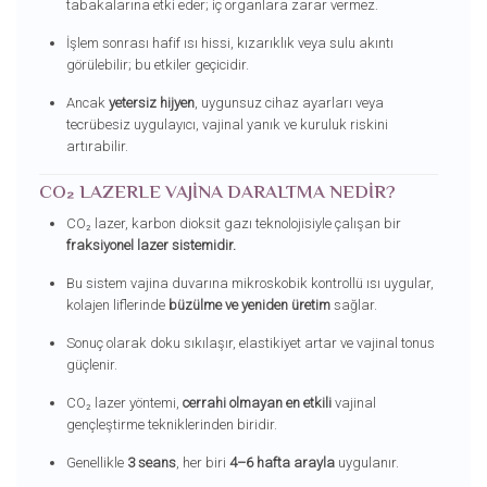
tabakalarına etki eder; iç organlara zarar vermez.
İşlem sonrası hafif ısı hissi, kızarıklık veya sulu akıntı
görülebilir; bu etkiler geçicidir.
Ancak
yetersiz hijyen
, uygunsuz cihaz ayarları veya
tecrübesiz uygulayıcı, vajinal yanık ve kuruluk riskini
artırabilir.
CO₂ LAZERLE VAJINA DARALTMA NEDIR?
CO₂ lazer, karbon dioksit gazı teknolojisiyle çalışan bir
fraksiyonel lazer sistemidir.
Bu sistem vajina duvarına mikroskobik kontrollü ısı uygular,
kolajen liflerinde
büzülme ve yeniden üretim
sağlar.
Sonuç olarak doku sıkılaşır, elastikiyet artar ve vajinal tonus
güçlenir.
CO₂ lazer yöntemi,
cerrahi olmayan en etkili
vajinal
gençleştirme tekniklerinden biridir.
Genellikle
3 seans
, her biri
4–6 hafta arayla
uygulanır.