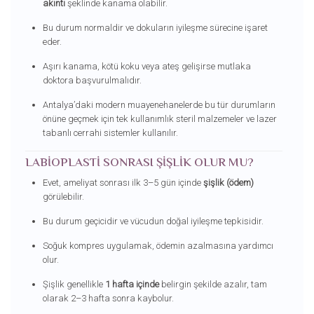
akıntı
şeklinde kanama olabilir.
Bu durum normaldir ve dokuların iyileşme sürecine işaret
eder.
Aşırı kanama, kötü koku veya ateş gelişirse mutlaka
doktora başvurulmalıdır.
Antalya’daki modern muayenehanelerde bu tür durumların
önüne geçmek için tek kullanımlık steril malzemeler ve lazer
tabanlı cerrahi sistemler kullanılır.
LABIOPLASTI SONRASI ŞIŞLIK OLUR MU?
Evet, ameliyat sonrası ilk 3–5 gün içinde
şişlik (ödem)
görülebilir.
Bu durum geçicidir ve vücudun doğal iyileşme tepkisidir.
Soğuk kompres uygulamak, ödemin azalmasına yardımcı
olur.
Şişlik genellikle
1 hafta içinde
belirgin şekilde azalır, tam
olarak 2–3 hafta sonra kaybolur.