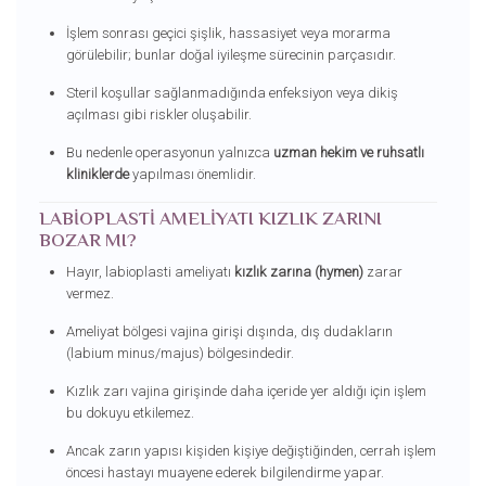
İşlem sonrası geçici şişlik, hassasiyet veya morarma
görülebilir; bunlar doğal iyileşme sürecinin parçasıdır.
Steril koşullar sağlanmadığında enfeksiyon veya dikiş
açılması gibi riskler oluşabilir.
Bu nedenle operasyonun yalnızca
uzman hekim ve ruhsatlı
kliniklerde
yapılması önemlidir.
LABIOPLASTI AMELIYATI KIZLIK ZARINI
BOZAR MI?
Hayır, labioplasti ameliyatı
kızlık zarına (hymen)
zarar
vermez.
Ameliyat bölgesi vajina girişi dışında, dış dudakların
(labium minus/majus) bölgesindedir.
Kızlık zarı vajina girişinde daha içeride yer aldığı için işlem
bu dokuyu etkilemez.
Ancak zarın yapısı kişiden kişiye değiştiğinden, cerrah işlem
öncesi hastayı muayene ederek bilgilendirme yapar.