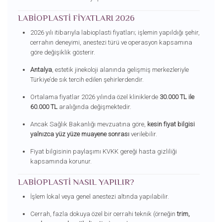
LABIOPLASTI FIYATLARI 2026
2026 yılı itibarıyla labioplasti fiyatları; işlemin yapıldığı şehir,
cerrahın deneyimi, anestezi türü ve operasyon kapsamına
göre değişiklik gösterir.
Antalya
, estetik jinekoloji alanında gelişmiş merkezleriyle
Türkiye’de sık tercih edilen şehirlerdendir.
Ortalama fiyatlar 2026 yılında özel kliniklerde
30.000 TL ile
60.000 TL
aralığında değişmektedir.
Ancak Sağlık Bakanlığı mevzuatına göre,
kesin fiyat bilgisi
yalnızca yüz yüze muayene sonrası
verilebilir.
Fiyat bilgisinin paylaşımı KVKK gereği hasta gizliliği
kapsamında korunur.
LABIOPLASTI NASIL YAPILIR?
İşlem lokal veya genel anestezi altında yapılabilir.
Cerrah, fazla dokuya özel bir cerrahi teknik (örneğin
trim,