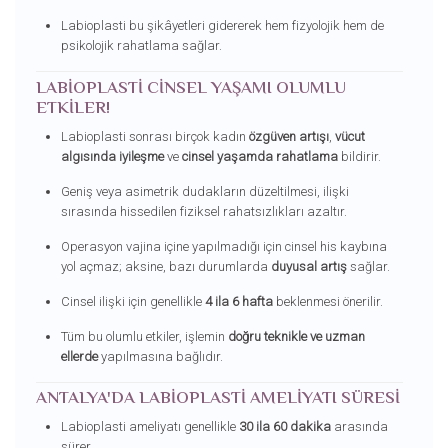
Labioplasti bu şikâyetleri gidererek hem fizyolojik hem de
psikolojik rahatlama sağlar.
LABIOPLASTI CINSEL YAŞAMI OLUMLU
ETKILER!
Labioplasti sonrası birçok kadın
özgüven artışı
,
vücut
algısında iyileşme
ve
cinsel yaşamda rahatlama
bildirir.
Geniş veya asimetrik dudakların düzeltilmesi, ilişki
sırasında hissedilen fiziksel rahatsızlıkları azaltır.
Operasyon vajina içine yapılmadığı için cinsel his kaybına
yol açmaz; aksine, bazı durumlarda
duyusal artış
sağlar.
Cinsel ilişki için genellikle
4 ila 6 hafta
beklenmesi önerilir.
Tüm bu olumlu etkiler, işlemin
doğru teknikle ve uzman
ellerde
yapılmasına bağlıdır.
ANTALYA'DA LABIOPLASTI AMELIYATI SÜRESI
Labioplasti ameliyatı genellikle
30 ila 60 dakika
arasında
sürer.