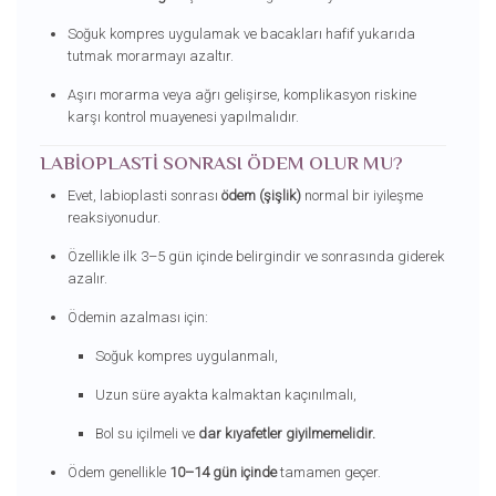
Soğuk kompres uygulamak ve bacakları hafif yukarıda
tutmak morarmayı azaltır.
Aşırı morarma veya ağrı gelişirse, komplikasyon riskine
karşı kontrol muayenesi yapılmalıdır.
LABIOPLASTI SONRASI ÖDEM OLUR MU?
Evet, labioplasti sonrası
ödem (şişlik)
normal bir iyileşme
reaksiyonudur.
Özellikle ilk 3–5 gün içinde belirgindir ve sonrasında giderek
azalır.
Ödemin azalması için:
Soğuk kompres uygulanmalı,
Uzun süre ayakta kalmaktan kaçınılmalı,
Bol su içilmeli ve
dar kıyafetler giyilmemelidir.
Ödem genellikle
10–14 gün içinde
tamamen geçer.