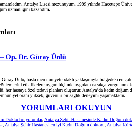
a tamamladım. Antalya Lisesi mezunuyum. 1989 yılında Hacettepe Ünive
ğum uzmanlığını kazandım.
mları
– Op. Dr. Güray Ünlü
. Güray Ünlü, hasta memnuniyeti odaklı yaklaşımıyla bölgedeki en çok t
i yöntemlerini etik ilkelere uygun biçimde uygulaması sıkça vurgulanmakta
, her hastaya özel tedavi planları oluşturur. Antalya’da kadın doğum do
nuniyet oranı yüksek, güvenilir bir sağlık deneyimi yaşamaktadır.
YORUMLARI OKUYUN
m Doktorları yorumlar
,
Antalya Şehir Hastanesinde Kadın Doğum dokt
si
,
Antalya Şehir Hastanesi en iyi Kadın Doğum doktoru
,
Antalya Kürta