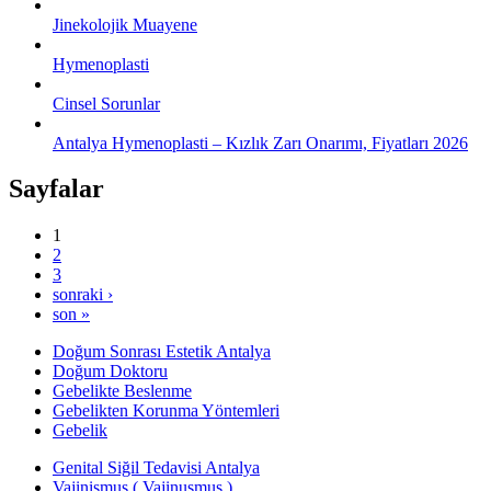
Jinekolojik Muayene
Hymenoplasti
Cinsel Sorunlar
Antalya Hymenoplasti – Kızlık Zarı Onarımı, Fiyatları 2026
Sayfalar
1
2
3
sonraki ›
son »
Doğum Sonrası Estetik Antalya
Doğum Doktoru
Gebelikte Beslenme
Gebelikten Korunma Yöntemleri
Gebelik
Genital Siğil Tedavisi Antalya
Vajinismus ( Vajinusmus )