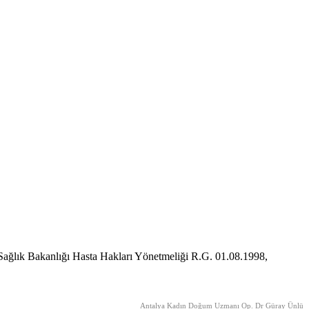
 Sağlık Bakanlığı Hasta Hakları Yönetmeliği R.G. 01.08.1998,
Antalya Kadın Doğum Uzmanı Op. Dr Güray Ünlü