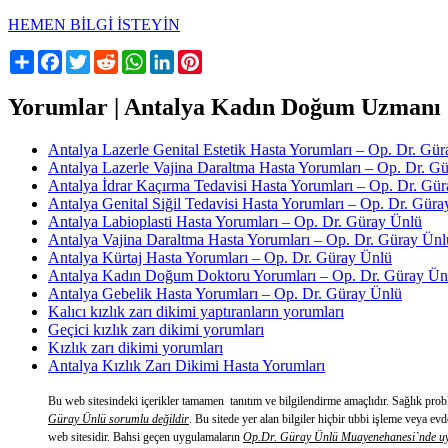
HEMEN BİLGİ İSTEYİN
Share
Facebook
Twitter
Reddit
WhatsApp
LinkedIn
Pinterest
Yorumlar | Antalya Kadın Doğum Uzmanı
Antalya Lazerle Genital Estetik Hasta Yorumları – Op. Dr. Gü
Antalya Lazerle Vajina Daraltma Hasta Yorumları – Op. Dr. G
Antalya İdrar Kaçırma Tedavisi Hasta Yorumları – Op. Dr. Gü
Antalya Genital Siğil Tedavisi Hasta Yorumları – Op. Dr. Gür
Antalya Labioplasti Hasta Yorumları – Op. Dr. Güray Ünlü
Antalya Vajina Daraltma Hasta Yorumları – Op. Dr. Güray Ünl
Antalya Kürtaj Hasta Yorumları – Op. Dr. Güray Ünlü
Antalya Kadın Doğum Doktoru Yorumları – Op. Dr. Güray Ün
Antalya Gebelik Hasta Yorumları – Op. Dr. Güray Ünlü
Kalıcı kızlık zarı dikimi yaptıranların yorumları
Geçici kızlık zarı dikimi yorumları
Kızlık zarı dikimi yorumları
Antalya Kızlık Zarı Dikimi Hasta Yorumları
Bu web sitesindeki içerikler tamamen tanıtım ve bilgilendirme amaçlıdır. Sağlık pr
Güray Ünlü sorumlu değildir
. Bu sitede yer alan bilgiler hiçbir tıbbi işleme veya 
web sitesidir. Bahsi geçen uygulamaların
Op.Dr. Güray Ünlü Muayenehanesi`nde uy