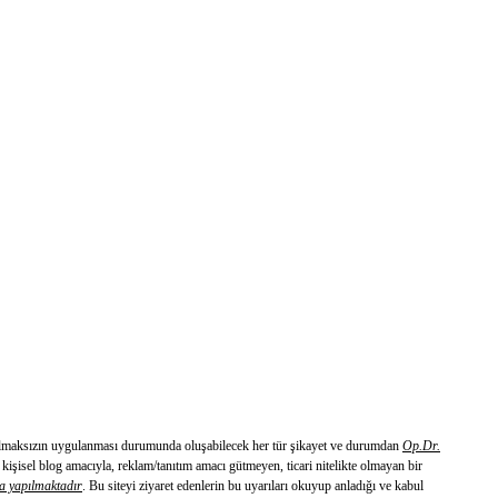
ü olmaksızın uygulanması durumunda oluşabilecek her tür şikayet ve durumdan
Op.Dr.
işisel blog amacıyla, reklam/tanıtım amacı gütmeyen, ticari nitelikte olmayan bir
a yapılmaktadır
. Bu siteyi ziyaret edenlerin bu uyarıları okuyup anladığı ve kabul