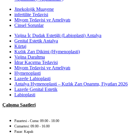
Jinekolojik Muayene
infertilite Tedavisi
Miyom Tedavisi ve Ameliyatı
Cinsel Sorunlar
Vajina İç Dudak Estetiği (Labioplasti) Antalya
Genital Estetik Antalya
Kürtaj
Kızlık Zarı Dikimi (Hymenoplasti)
Vajina Daraltma
İdrar Kaçırma Tedavisi
Miyom Tedavisi ve Ameliyatı
Hymenoplasti
Lazerle Labioplasti
Antalya Hymenoplasti – Kızlık Zarı Onarımı, Fiyatları 2026
Lazerle Genital Estetik
Labioplasti
Çalışma Saatleri
Pazartesi - Cuma: 09.00 - 18.00
Cumartesi: 09.00 - 16.00
Pazar: Kapalı