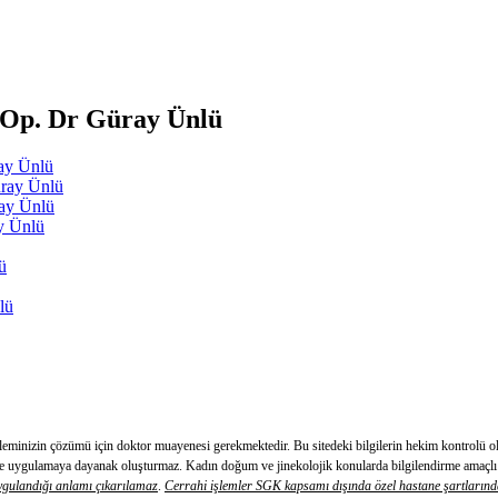
 Op. Dr Güray Ünlü
ray Ünlü
üray Ünlü
ray Ünlü
ay Ünlü
ü
lü
obleminizin çözümü için doktor muayenesi gerekmektedir. Bu sitedeki bilgilerin hekim kontrol
evde uygulamaya dayanak oluşturmaz. Kadın doğum ve jinekolojik konularda bilgilendirme amaçlı k
gulandığı anlamı çıkarılamaz
.
Cerrahi işlemler SGK kapsamı dışında özel hastane şartlarınd