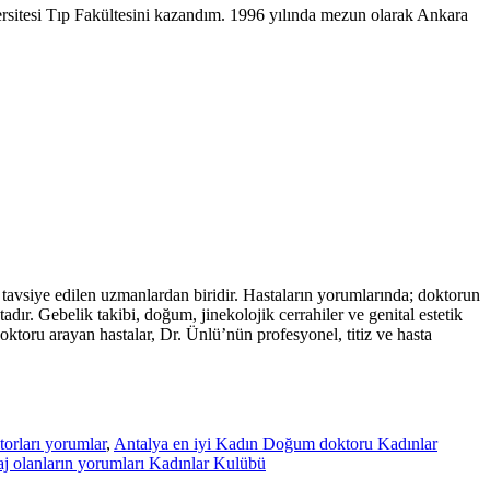
rsitesi Tıp Fakültesini kazandım. 1996 yılında mezun olarak Ankara
avsiye edilen uzmanlardan biridir. Hastaların yorumlarında; doktorun
dır. Gebelik takibi, doğum, jinekolojik cerrahiler ve genital estetik
ktoru arayan hastalar, Dr. Ünlü’nün profesyonel, titiz ve hasta
orları yorumlar
,
Antalya en iyi Kadın Doğum doktoru Kadınlar
j olanların yorumları Kadınlar Kulübü