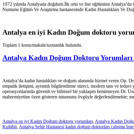
1972 yılında Antalyada doğdum.İlk orta ve lise eğitimimi Antalya’d
Numune Eğitim Ve Araştırma hastanesinde Kadın Hastalıkları Ve Do
Antalya en iyi Kadın Doğum doktoru yoru
Toplam 1 konu/makale/uzmanlık bulundu.
Antalya Kadın Doğum Doktoru Yorumları 
Antalya’da kadın hastalıkları ve doğum alanında hizmet veren Op. Dr
empatik iletişimi, ayrıntılı bilgilendirme süreci, modern tanı ve tedav
operasyonlarında güvenli ve bilimsel bir yaklaşım benimseyen Dr. Ünlü
mahremiyetine özen gösteren tutumunu övgüyle değerlendirmekte; mem
Antalya en iyi Kadın Doğum doktoru yorumları
,
Antalya Kadın Doğu
Kulübü
,
Antalya Şehir Hastanesi kadın doğum doktorları çalışma liste