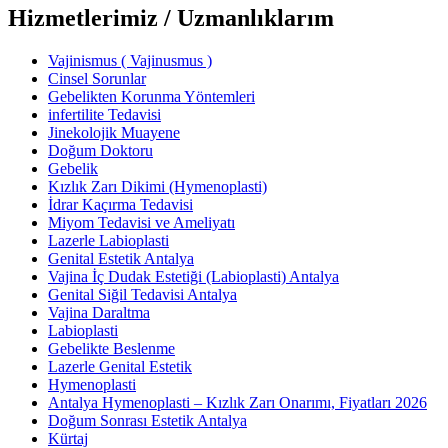
Hizmetlerimiz / Uzmanlıklarım
Vajinismus ( Vajinusmus )
Cinsel Sorunlar
Gebelikten Korunma Yöntemleri
infertilite Tedavisi
Jinekolojik Muayene
Doğum Doktoru
Gebelik
Kızlık Zarı Dikimi (Hymenoplasti)
İdrar Kaçırma Tedavisi
Miyom Tedavisi ve Ameliyatı
Lazerle Labioplasti
Genital Estetik Antalya
Vajina İç Dudak Estetiği (Labioplasti) Antalya
Genital Siğil Tedavisi Antalya
Vajina Daraltma
Labioplasti
Gebelikte Beslenme
Lazerle Genital Estetik
Hymenoplasti
Antalya Hymenoplasti – Kızlık Zarı Onarımı, Fiyatları 2026
Doğum Sonrası Estetik Antalya
Kürtaj