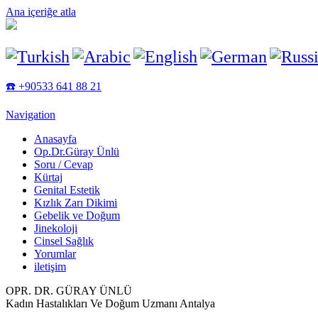
Ana içeriğe atla
☎️ +90533 641 88 21
Navigation
Anasayfa
Op.Dr.Güray Ünlü
Soru / Cevap
Kürtaj
Genital Estetik
Kızlık Zarı Dikimi
Gebelik ve Doğum
Jinekoloji
Cinsel Sağlık
Yorumlar
iletişim
OPR. DR. GÜRAY ÜNLÜ
Kadın Hastalıkları Ve Doğum Uzmanı Antalya