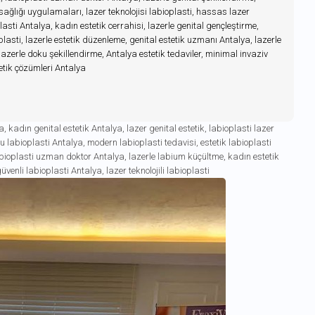
 sağlığı uygulamaları, lazer teknolojisi labioplasti, hassas lazer
plasti Antalya, kadın estetik cerrahisi, lazerle genital gençleştirme,
lasti, lazerle estetik düzenleme, genital estetik uzmanı Antalya, lazerle
lazerle doku şekillendirme, Antalya estetik tedaviler, minimal invaziv
tetik çözümleri Antalya
ya
,
kadın genital estetik Antalya
,
lazer genital estetik
,
labioplasti lazer
lu labioplasti Antalya
,
modern labioplasti tedavisi
,
estetik labioplasti
bioplasti uzman doktor Antalya
,
lazerle labium küçültme
,
kadın estetik
üvenli labioplasti Antalya
,
lazer teknolojili labioplasti