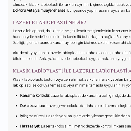
alınacak, klasik labioplasti ile farkları ayrıntılı biçimde açıklanacak ve
Doktoru Antalya muayenehanesi
bünyesinde yapılmasının faydaları kaps
LAZERLE LABIOPLASTI NEDIR?
Lazerle labioplasti, doku kesisi ve şekillendirme işlemlerinin lazer enerji
hassasiyetle hedeflenen dokuda kontrollü buharlaşma sağlar. Bu sayed
özelliği, işlem sırasında kanamayı belirgin biçimde azaltır ve cerrahi 
Akademik yayınlarda lazerle labioplastinin; daha az ödem, daha düşük en
bildirilmektedir. Antalya’da lazerle labioplasti uygulamalarının yaygınlaşm
KLASIK LABIOPLASTI ILE LAZERLE LABIOPLASTI
Klasik labioplasti, bistüri veya cerrahi makas kullanılarak yapılan bir 
labioplasti ise dokuya temassız veya minimal temasla uygulanır. İki yö
Kanama kontrolü:
Lazerle labioplastide kanama belirgin ölçüde da
Doku travması:
Lazer, çevre dokularda daha sınırlı travma oluşturu
İyileşme süresi:
Lazerle yapılan işlemlerde iyileşme genellikle daha h
Hassasiyet:
Lazer teknolojisi milimetrik düzeyde kontrol imkânı sun