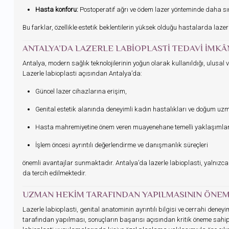
Hasta konforu:
Postoperatif ağrı ve ödem lazer yönteminde daha sını
Bu farklar, özellikle estetik beklentilerin yüksek olduğu hastalarda laze
ANTALYA’DA LAZERLE LABIOPLASTI TEDAVI İMKÂ
Antalya, modern sağlık teknolojilerinin yoğun olarak kullanıldığı, ulus
Lazerle labioplasti açısından Antalya’da:
Güncel lazer cihazlarına erişim,
Genital estetik alanında deneyimli kadın hastalıkları ve doğum uzm
Hasta mahremiyetine önem veren muayenehane temelli yaklaşımlar
İşlem öncesi ayrıntılı değerlendirme ve danışmanlık süreçleri
önemli avantajlar sunmaktadır. Antalya’da lazerle labioplasti, yalnızca 
da tercih edilmektedir.
UZMAN HEKIM TARAFINDAN YAPILMASININ ÖNEM
Lazerle labioplasti, genital anatominin ayrıntılı bilgisi ve cerrahi den
tarafından yapılması, sonuçların başarısı açısından kritik öneme sahip