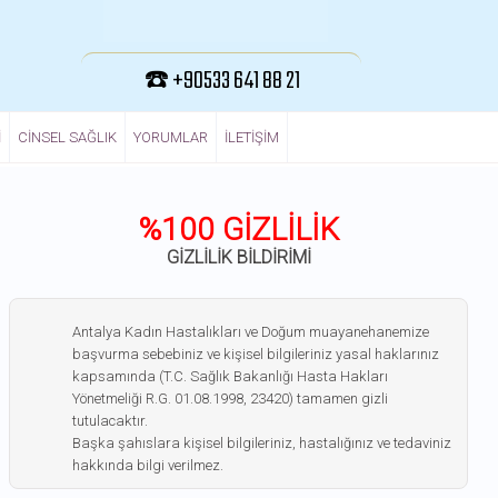
☎️ +90533 641 88 21
I
CINSEL SAĞLIK
YORUMLAR
ILETIŞIM
%100 GİZLİLİK
GİZLİLİK BİLDİRİMİ
Antalya Kadın Hastalıkları ve Doğum muayanehanemize
başvurma sebebiniz ve kişisel bilgileriniz yasal haklarınız
kapsamında (T.C. Sağlık Bakanlığı Hasta Hakları
Yönetmeliği R.G. 01.08.1998, 23420) tamamen gizli
tutulacaktır.
Başka şahıslara kişisel bilgileriniz, hastalığınız ve tedaviniz
hakkında bilgi verilmez.