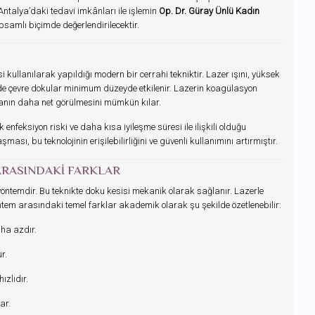
 Antalya’daki tedavi imkânları ile işlemin
Op. Dr. Güray Ünlü
Kadın
amlı biçimde değerlendirilecektir.
si kullanılarak yapıldığı modern bir cerrahi tekniktir. Lazer ışını, yüksek
e çevre dokular minimum düzeyde etkilenir. Lazerin koagülasyon
alanın daha net görülmesini mümkün kılar.
feksiyon riski ve daha kısa iyileşme süresi ile ilişkili olduğu
ası, bu teknolojinin erişilebilirliğini ve güvenli kullanımını artırmıştır.
 ARASINDAKI FARKLAR
yöntemdir. Bu teknikte doku kesisi mekanik olarak sağlanır. Lazerle
ntem arasındaki temel farklar akademik olarak şu şekilde özetlenebilir:
ha azdır.
r.
ızlıdır.
ar.