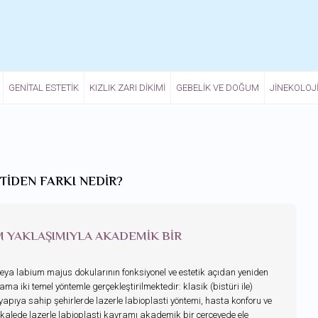
GENITAL ESTETIK
KIZLIK ZARI DIKIMI
GEBELIK VE DOĞUM
JINEKOLOJ
TIDEN FARKI NEDIR?
M YAKLAŞIMIYLA AKADEMIK BIR
eya labium majus dokularının fonksiyonel ve estetik açıdan yeniden
iki temel yöntemle gerçekleştirilmektedir: klasik (bistüri ile)
altyapıya sahip şehirlerde lazerle labioplasti yöntemi, hasta konforu ve
akalede lazerle labioplasti kavramı akademik bir çerçevede ele