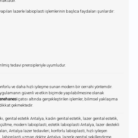
maktadır.
pılan lazerle labioplasti işlemlerinin başlıca faydaları şunlardır:
rilmiş tedavi prensipleriyle uyumludur.
onforlu ve daha hızlı iyileşme sunan modern bir cerrahi yöntemdir.
 uygulamanın güvenli ve etkin biçimde yapılabilmesine olanak
yenehanesi
çatısı altında gerçekleştirilen işlemler, bilimsel yaklaşıma
dikkat çekmektedir.
ı, genital estetik Antalya, kadın genital estetik, lazer genital estetik,
çültme, modern labioplasti, estetik labioplasti Antalya, lazer destekli
ı, Antalya lazer tedavileri, konforlu labioplasti, hızlı iyileşen
k, labioplasti uzman doktor Antalya, lazerle genital şekillendirme,