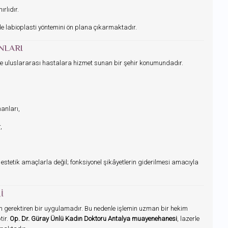
rlıdır.
rle labioplasti yöntemini ön plana çıkarmaktadır.
NLARI
al ve uluslararası hastalara hizmet sunan bir şehir konumundadır.
anları,
,
estetik amaçlarla değil; fonksiyonel şikâyetlerin giderilmesi amacıyla
I
eyim gerektiren bir uygulamadır. Bu nedenle işlemin uzman bir hekim
tir.
Op. Dr. Güray Ünlü Kadın Doktoru Antalya muayenehanesi
, lazerle