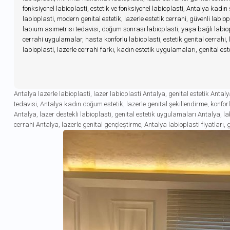
fonksiyonel labioplasti, estetik ve fonksiyonel labioplasti, Antalya kadın
labioplasti, modern genital estetik, lazerle estetik cerrahi, güvenli labio
labium asimetrisi tedavisi, doğum sonrası labioplasti, yaşa bağlı labiop
cerrahi uygulamalar, hasta konforlu labioplasti, estetik genital cerrahi, 
labioplasti, lazerle cerrahi farkı, kadın estetik uygulamaları, genital es
Antalya lazerle labioplasti
,
lazer labioplasti Antalya
,
genital estetik Antal
tedavisi
,
Antalya kadın doğum estetik
,
lazerle genital şekillendirme
,
konfor
Antalya
,
lazer destekli labioplasti
,
genital estetik uygulamaları Antalya
,
la
cerrahi Antalya
,
lazerle genital gençleştirme
,
Antalya labioplasti fiyatları
,
g