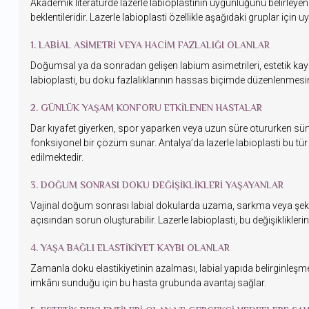
Akademik literatürde lazerle labioplastinin uygunluğunu belirleyen 
beklentileridir. Lazerle labioplasti özellikle aşağıdaki gruplar için
1. LABIAL ASIMETRI VEYA HACIM FAZLALIĞI OLANLAR
Doğumsal ya da sonradan gelişen labium asimetrileri, estetik kaygıla
labioplasti, bu doku fazlalıklarının hassas biçimde düzenlenmesin
2. GÜNLÜK YAŞAM KONFORU ETKILENEN HASTALAR
Dar kıyafet giyerken, spor yaparken veya uzun süre otururken sürtü
fonksiyonel bir çözüm sunar. Antalya’da lazerle labioplasti bu tür
edilmektedir.
3. DOĞUM SONRASI DOKU DEĞIŞIKLIKLERI YAŞAYANLAR
Vajinal doğum sonrası labial dokularda uzama, sarkma veya şekil d
açısından sorun oluşturabilir. Lazerle labioplasti, bu değişikliklerin
4. YAŞA BAĞLI ELASTIKIYET KAYBI OLANLAR
Zamanla doku elastikiyetinin azalması, labial yapıda belirginleşmel
imkânı sunduğu için bu hasta grubunda avantaj sağlar.