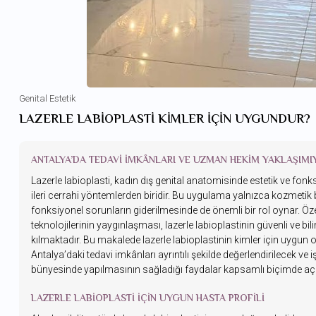
Genital Estetik
LAZERLE LABIOPLASTI KIMLER İÇIN UYGUNDUR?
ANTALYA’DA TEDAVI İMKÂNLARI VE UZMAN HEKIM YAKLAŞIMI
Lazerle labioplasti, kadın dış genital anatomisinde estetik ve f
ileri cerrahi yöntemlerden biridir. Bu uygulama yalnızca kozmetik 
fonksiyonel sorunların giderilmesinde de önemli bir rol oynar. Özell
teknolojilerinin yaygınlaşması, lazerle labioplastinin güvenli ve
kılmaktadır. Bu makalede lazerle labioplastinin kimler için uygun o
Antalya’daki tedavi imkânları ayrıntılı şekilde değerlendirilecek 
bünyesinde yapılmasının sağladığı faydalar kapsamlı biçimde açı
LAZERLE LABIOPLASTI İÇIN UYGUN HASTA PROFILI