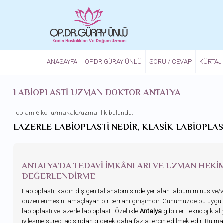
Ana içeriğe atla
ANASAYFA
OP.DR.GÜRAY ÜNLÜ
SORU / CEVAP
KÜRTAJ
LABIOPLASTI UZMAN DOKTOR ANTALYA
Toplam 6 konu/makale/uzmanlık bulundu.
LAZERLE LABIOPLASTI NEDIR, KLASIK LABIOPLAS
ANTALYA’DA TEDAVI İMKÂNLARI VE UZMAN HEKI
DEĞERLENDIRME
Labioplasti, kadın dış genital anatomisinde yer alan labium minus ve/v
düzenlenmesini amaçlayan bir cerrahi girişimdir. Günümüzde bu uygulama 
labioplasti ve lazerle labioplasti. Özellikle
Antalya
gibi ileri teknolojik 
iyileşme süreci açısından giderek daha fazla tercih edilmektedir. Bu m