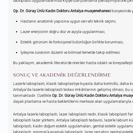
labioplasti uygulamalarında kişiye özel planlama yaklaşımıyla öne çık
Op. Dr. Güray Ünlü Kadın Doktoru Antalya muayenehanesi
bünyesinde ya
Hastanın anatomik yapısına uygun cerrahi teknik seçimi,
Lazer enerjisinin doğru doz ve açıyla uygulanması,
Estetik görünüm ile fonksiyonel bütünlüğün birlikte korunması,
İyileşme sürecinin düzenli ve bilimsel temelde takip edilmesi.
Bu yaklaşım, akademik literatürde önerilen hasta odaklı ve bireyselleşti
SONUÇ VE AKADEMIK DEĞERLENDIRME
Lazerle labioplasti, klasik labioplastiye kıyasla daha kontrollü, daha k
Antalya’da lazerle labioplasti tedavi imkânlarının gelişmiş olması, bu
tanımaktadır. Özellikle
Op. Dr. Güray Ünlü Kadın Doktoru Antalya mua
dayalı planlama ve hasta beklentilerini merkeze alan uygulamalarıyla 
Antalya lazerle labioplasti, lazer labioplasti nedir, klasik labioplasti fark
labioplasti lazer yöntemi, Antalya labioplasti tedavisi, lazerle labium kü
labioplasti, kadın doğum estetik uygulamaları, genital estetik uygulamalar
labioplasti, minimal kanamalı labioplasti, lazer cerrahisi genital esteti