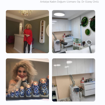
Antalya Kadın Doğum Uzmanı Op. Dr Güray Ünlü