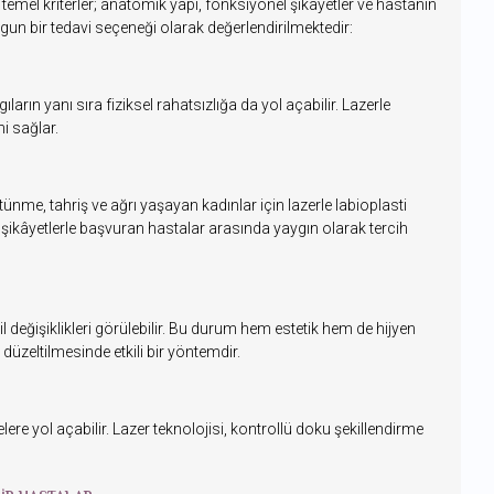
temel kriterler; anatomik yapı, fonksiyonel şikâyetler ve hastanın
 uygun bir tedavi seçeneği olarak değerlendirilmektedir:
rın yanı sıra fiziksel rahatsızlığa da yol açabilir. Lazerle
i sağlar.
nme, tahriş ve ağrı yaşayan kadınlar için lazerle labioplasti
 şikâyetlerle başvuran hastalar arasında yaygın olarak tercih
eğişiklikleri görülebilir. Bu durum hem estetik hem de hijyen
 düzeltilmesinde etkili bir yöntemdir.
ere yol açabilir. Lazer teknolojisi, kontrollü doku şekillendirme