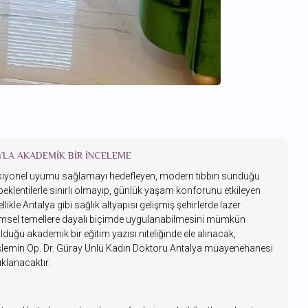
YLA AKADEMIK BIR İNCELEME
onksiyonel uyumu sağlamayı hedefleyen, modern tıbbın sunduğu
beklentilerle sınırlı olmayıp, günlük yaşam konforunu etkileyen
ikle Antalya gibi sağlık altyapısı gelişmiş şehirlerde lazer
 bilimsel temellere dayalı biçimde uygulanabilmesini mümkün
lduğu akademik bir eğitim yazısı niteliğinde ele alınacak,
ve işlemin Op. Dr. Güray Ünlü Kadın Doktoru Antalya muayenehanesi
klanacaktır.