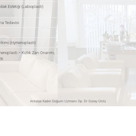
dak Estetiği (Labioplasti)
ma Tedavisi
Dikimi (Hymenoplasti)
enoplasti – Kızlık Zarı Onarımı,
26
Antalya Kadın Doğum Uzmanı
Op. Dr Güray Ünlü