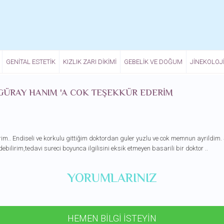
GENITAL ESTETIK
KIZLIK ZARI DIKIMI
GEBELIK VE DOĞUM
JINEKOLOJ
 GÜRAY HANIM 'A COK TEŞEKKÜR EDERIM
im.. Endiseli ve korkulu gittiğim doktordan guler yuzlu ve cok memnun ayrildim.
ilirim,tedavi sureci boyunca ilgilisini eksik etmeyen basarili bir doktor ..
YORUMLARINIZ
HEMEN BİLGİ İSTEYİN