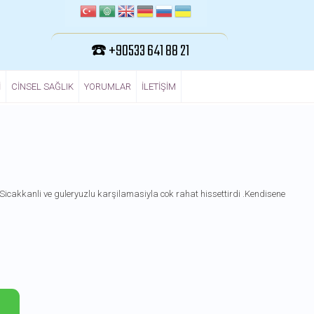
☎️ +90533 641 88 21
I
CINSEL SAĞLIK
YORUMLAR
ILETIŞIM
 Sicakkanli ve guleryuzlu karşilamasiyla cok rahat hissettirdi .Kendisene