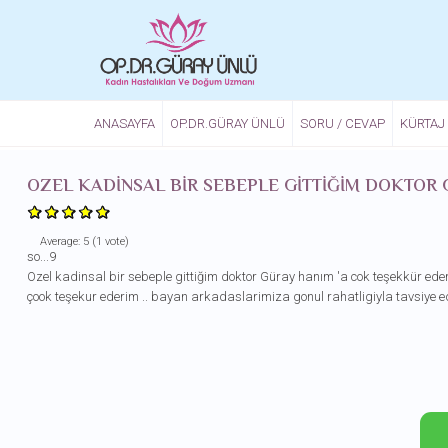
Ana içeriğe atla
ANASAYFA
OP.DR.GÜRAY ÜNLÜ
SORU / CEVAP
KÜRTAJ
OZEL KADINSAL BIR SEBEPLE GITTIĞIM DOKTOR
Average:
5
(
1
vote)
so...9
Ozel kadinsal bir sebeple gittiğim doktor Güray hanım 'a cok teşekkür eder
çook teşekur ederim .. bayan arkadaslarimiza gonul rahatligiyla tavsiye edeb