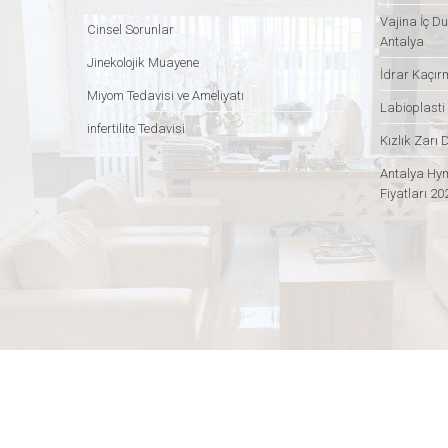
Vajina İç Du
Cinsel Sorunlar
Antalya
Jinekolojik Muayene
İdrar Kaçır
Miyom Tedavisi ve Ameliyatı
Labioplasti
infertilite Tedavisi
Kızlık Zarı 
Antalya Hym
Fiyatları 20