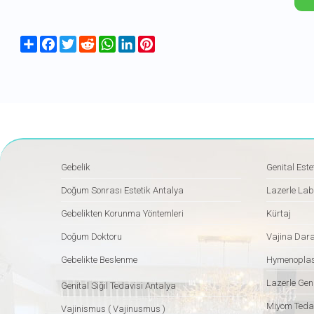
Share
Facebook
Twitter
Reddit
WhatsApp
LinkedIn
Pinterest
Gebelik
Genital Este
Doğum Sonrası Estetik Antalya
Lazerle Lab
Gebelikten Korunma Yöntemleri
Kürtaj
Doğum Doktoru
Vajina Dar
Gebelikte Beslenme
Hymenoplas
Lazerle Geni
Genital Siğil Tedavisi Antalya
Miyom Tedav
Vajinismus ( Vajinusmus )