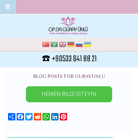
Ana içeriğe atla
☎️ +90533 641 88 21
BLOG POSTS FOR GURAYUNLU
HEMEN BİLGİ İSTEYİN
Share
Facebook
Twitter
Reddit
WhatsApp
LinkedIn
Pinterest