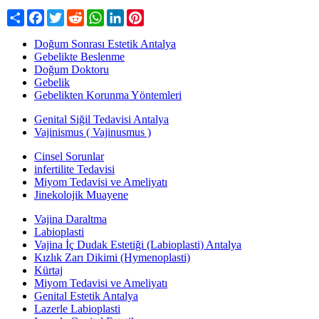
Share
Facebook
Twitter
Reddit
WhatsApp
LinkedIn
Pinterest
Doğum Sonrası Estetik Antalya
Gebelikte Beslenme
Doğum Doktoru
Gebelik
Gebelikten Korunma Yöntemleri
Genital Siğil Tedavisi Antalya
Vajinismus ( Vajinusmus )
Cinsel Sorunlar
infertilite Tedavisi
Miyom Tedavisi ve Ameliyatı
Jinekolojik Muayene
Vajina Daraltma
Labioplasti
Vajina İç Dudak Estetiği (Labioplasti) Antalya
Kızlık Zarı Dikimi (Hymenoplasti)
Kürtaj
Miyom Tedavisi ve Ameliyatı
Genital Estetik Antalya
Lazerle Labioplasti