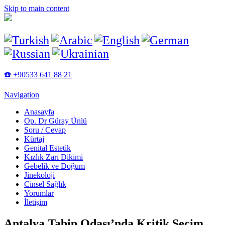
Skip to main content
☎️ +90533 641 88 21
Navigation
Anasayfa
Op. Dr Güray Ünlü
Soru / Cevap
Kürtaj
Genital Estetik
Kızlık Zarı Dikimi
Gebelik ve Doğum
Jinekoloji
Cinsel Sağlık
Yorumlar
İletişim
Antalya Tabip Odası’nda Kritik Seçim