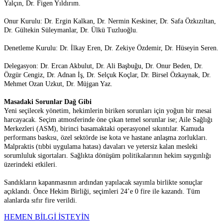
Yalçın, Dr. Figen Yıldırım.
Onur Kurulu: Dr. Ergin Kalkan, Dr. Nermin Keskiner, Dr. Safa Özkızıltan,
Dr. Gültekin Süleymanlar, Dr. Ülkü Tuzluoğlu.
Denetleme Kurulu: Dr. İlkay Eren, Dr. Zekiye Özdemir, Dr. Hüseyin Seren.
Delegasyon: Dr. Ercan Akbulut, Dr. Ali Başbuğu, Dr. Onur Beden, Dr.
Özgür Cengiz, Dr. Adnan İş, Dr. Selçuk Koçlar, Dr. Birsel Özkaynak, Dr.
Mehmet Ozan Uzkut, Dr. Müjgan Yaz.
Masadaki Sorunlar Dağ Gibi
Yeni seçilecek yönetim, hekimlerin biriken sorunları için yoğun bir mesai
harcayacak. Seçim atmosferinde öne çıkan temel sorunlar ise; Aile Sağlığı
Merkezleri (ASM), birinci basamaktaki operasyonel sıkıntılar. Kamuda
performans baskısı, özel sektörde ise kota ve hastane anlaşma zorlukları.
Malpraktis (tıbbi uygulama hatası) davaları ve yetersiz kalan mesleki
sorumluluk sigortaları. Sağlıkta dönüşüm politikalarının hekim saygınlığı
üzerindeki etkileri.
Sandıkların kapanmasının ardından yapılacak sayımla birlikte sonuçlar
açıklandı. Önce Hekim Birliği, seçimleri 24’e 0 fire ile kazandı. Tüm
alanlarda sıfır fire verildi.
HEMEN BİLGİ İSTEYİN