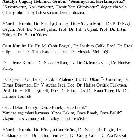
Antalya Çağdaş Hekimler Grubu: "Susmuyoruz, Korkmuyoruz"
"Susmuyoruz, Korkmuyoruz, Hiçbir Yere Gitmiyoruz" sloganıyla yola
çıkan grubun aday listesi şu isimlerden oluşuyor:
Yönetim Kurulu: Dr. Naci İşoğlu, Uz. Dr. Hüseyin Mutlu, Dr. PhD Ezgi
Özgün, Prof. Dr. Nursel Şahin, Prof. Dr. Hilmi Uysal, Prof. Dr. Ertan
Yılmaz, Dr. Burcu Yüceşen.
Onur Kurulu: Uz. Dr. M. Cahit Bozyel, Dr. İbrahim Çelik, Prof. Dr. Erdal
Gilgil, Prof. Dr. Taha Karaman, Prof. Dr. Mustafa Melikoğlu.
Denetleme Kurulu: Dr. Saadet Alkan, Uz. Dr. Özlem Ceylan, Dr. Huriye
Keleş.
Delegasyon: Uz. Dr. Çiler Akın Akdeniz, Uz. Dr. Okan Ö. Cinemre, Dr.
Elmas Döşemeci, Dr. V. Aydan İzgi, Doç. Dr. Hafize Öztürk Türkmen,
Prof. Dr. H. Elif Peştereli, Doç. Dr. Fikret Taş, Dr. Kaan Taşer, Uz. Dr.
Hamide Tomruk.
Önce Hekim Birliği: "Önce Emek, Önce Birlik"
Yeniden seçimleri kazanan "Önce Hekim, Önce Emek, Önce Birlik"
vizyonunu savunan grubun aday listesi ise şöyle:
Yönetim Kurulu: Dr. Hüseyin Can Ertürk, Dr. Selahattin Engin, Dr.
Gökhan Gencer, Dr. Tülün Temizkan, Dr. Güray Ünlü, Dr. Ata Nevzat