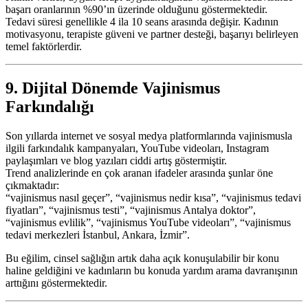
başarı oranlarının %90’ın üzerinde olduğunu göstermektedir.
Tedavi süresi genellikle 4 ila 10 seans arasında değişir. Kadının
motivasyonu, terapiste güveni ve partner desteği, başarıyı belirleyen
temel faktörlerdir.
9. Dijital Dönemde Vajinismus
Farkındalığı
Son yıllarda internet ve sosyal medya platformlarında vajinismusla
ilgili farkındalık kampanyaları, YouTube videoları, Instagram
paylaşımları ve blog yazıları ciddi artış göstermiştir.
Trend analizlerinde en çok aranan ifadeler arasında şunlar öne
çıkmaktadır:
“vajinismus nasıl geçer”, “vajinismus nedir kısa”, “vajinismus tedavi
fiyatları”, “vajinismus testi”, “vajinismus Antalya doktor”,
“vajinismus evlilik”, “vajinismus YouTube videoları”, “vajinismus
tedavi merkezleri İstanbul, Ankara, İzmir”.
Bu eğilim, cinsel sağlığın artık daha açık konuşulabilir bir konu
haline geldiğini ve kadınların bu konuda yardım arama davranışının
arttığını göstermektedir.