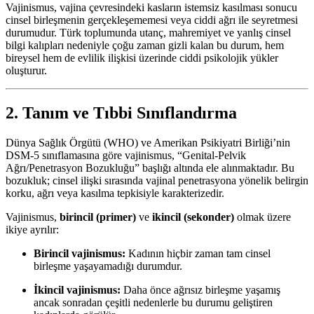
Vajinismus, vajina çevresindeki kasların istemsiz kasılması sonucu
cinsel birleşmenin gerçekleşememesi veya ciddi ağrı ile seyretmesi
durumudur. Türk toplumunda utanç, mahremiyet ve yanlış cinsel
bilgi kalıpları nedeniyle çoğu zaman gizli kalan bu durum, hem
bireysel hem de evlilik ilişkisi üzerinde ciddi psikolojik yükler
oluşturur.
2. Tanım ve Tıbbi Sınıflandırma
Dünya Sağlık Örgütü (WHO) ve Amerikan Psikiyatri Birliği’nin
DSM-5 sınıflamasına göre vajinismus, “Genital-Pelvik
Ağrı/Penetrasyon Bozukluğu” başlığı altında ele alınmaktadır. Bu
bozukluk; cinsel ilişki sırasında vajinal penetrasyona yönelik belirgin
korku, ağrı veya kasılma tepkisiyle karakterizedir.
Vajinismus,
birincil (primer)
ve
ikincil (sekonder)
olmak üzere
ikiye ayrılır:
Birincil vajinismus:
Kadının hiçbir zaman tam cinsel
birleşme yaşayamadığı durumdur.
İkincil vajinismus:
Daha önce ağrısız birleşme yaşamış
ancak sonradan çeşitli nedenlerle bu durumu geliştiren