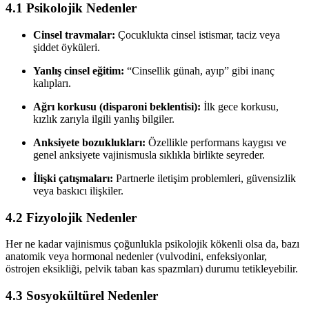
4.1 Psikolojik Nedenler
Cinsel travmalar:
Çocuklukta cinsel istismar, taciz veya
şiddet öyküleri.
Yanlış cinsel eğitim:
“Cinsellik günah, ayıp” gibi inanç
kalıpları.
Ağrı korkusu (disparoni beklentisi):
İlk gece korkusu,
kızlık zarıyla ilgili yanlış bilgiler.
Anksiyete bozuklukları:
Özellikle performans kaygısı ve
genel anksiyete vajinismusla sıklıkla birlikte seyreder.
İlişki çatışmaları:
Partnerle iletişim problemleri, güvensizlik
veya baskıcı ilişkiler.
4.2 Fizyolojik Nedenler
Her ne kadar vajinismus çoğunlukla psikolojik kökenli olsa da, bazı
anatomik veya hormonal nedenler (vulvodini, enfeksiyonlar,
östrojen eksikliği, pelvik taban kas spazmları) durumu tetikleyebilir.
4.3 Sosyokültürel Nedenler