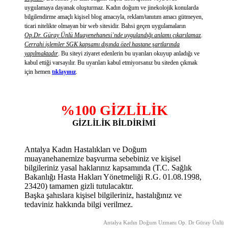
uygulamaya dayanak oluşturmaz. Kadın doğum ve jinekolojik konularda
bilgilendirme amaçlı kişisel blog amacıyla, reklam/tanıtım amacı gütmeyen,
ticari nitelikte olmayan bir web sitesidir. Bahsi geçen uygulamaların
Op.Dr. Güray Ünlü Muayenehanesi`nde uygulandığı anlamı çıkarılamaz
.
Cerrahi işlemler SGK kapsamı dışında özel hastane şartlarında
yapılmaktadır
. Bu siteyi ziyaret edenlerin bu uyarıları okuyup anladığı ve
kabul ettiği varsayılır. Bu uyarıları kabul etmiyorsanız bu siteden çıkmak
için hemen
tıklayınız
.
%100 GİZLİLİK
GİZLİLİK BİLDİRİMİ
Antalya Kadın Hastalıkları ve Doğum
muayanehanemize başvurma sebebiniz ve kişisel
bilgileriniz yasal haklarınız kapsamında (T.C. Sağlık
Bakanlığı Hasta Hakları Yönetmeliği R.G. 01.08.1998,
23420) tamamen gizli tutulacaktır.
Başka şahıslara kişisel bilgileriniz, hastalığınız ve
tedaviniz hakkında bilgi verilmez.
Antalya Kadın Doğum Uzmanı Op. Dr Güray Ünlü