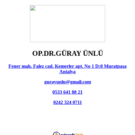
OP.DR.GÜRAY ÜNLÜ
Fener mah. Falez cad. Kemerler apt. No 1 D:8 Muratpaşa
Antalya
gurayunlu@gmail.com
0533 641 88 21
0242 324 0711