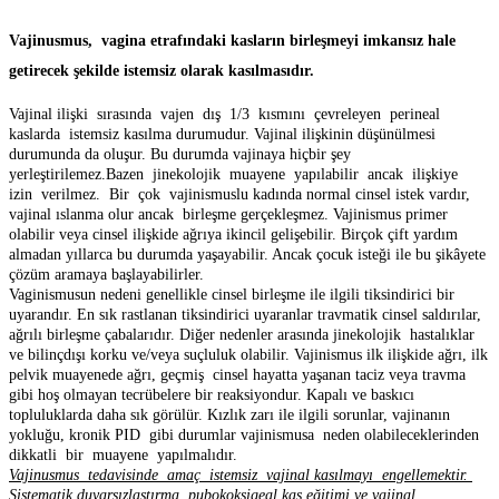
Vajinusmus, vagina etrafındaki kasların birleşmeyi imkansız hale
getirecek şekilde istemsiz olarak kasılmasıdır.
Vajinal ilişki sırasında vajen dış 1/3 kısmını çevreleyen perineal
kaslarda istemsiz kasılma durumudur. Vajinal ilişkinin düşünülmesi
durumunda da oluşur. Bu durumda vajinaya hiçbir şey
yerleştirilemez.Bazen jinekolojik muayene yapılabilir ancak ilişkiye
izin verilmez. Bir çok vajinismuslu kadında normal cinsel istek vardır,
vajinal ıslanma olur ancak birleşme gerçekleşmez. Vajinismus primer
olabilir veya cinsel ilişkide ağrıya ikincil gelişebilir. Birçok çift yardım
almadan yıllarca bu durumda yaşayabilir. Ancak çocuk isteği ile bu şikâyete
çözüm aramaya başlayabilirler.
Vaginismusun nedeni genellikle cinsel birleşme ile ilgili tiksindirici bir
uyarandır. En sık rastlanan tiksindirici uyaranlar travmatik cinsel saldırılar,
ağrılı birleşme çabalarıdır. Diğer nedenler arasında jinekolojik hastalıklar
ve bilinçdışı korku ve/veya suçluluk olabilir. Vajinismus ilk ilişkide ağrı, ilk
pelvik muayenede ağrı, geçmiş cinsel hayatta yaşanan taciz veya travma
gibi hoş olmayan tecrübelere bir reaksiyondur. Kapalı ve baskıcı
topluluklarda daha sık görülür. Kızlık zarı ile ilgili sorunlar, vajinanın
yokluğu, kronik PID gibi durumlar vajinismusa neden olabileceklerinden
dikkatli bir muayene yapılmalıdır.
Vajinusmus tedavisinde amaç istemsiz vajinal kasılmayı engellemektir.
Sistematik duyarsızlaştırma, pubokoksigeal kas eğitimi ve vajinal