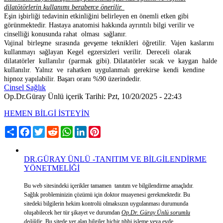
dilatötörlerin kullanımı beraberce önerilir.
Eşin işbirliği tedavinin etkinliğini belirleyen en önemli etken gibi
görünmektedir. Hastaya anatomisi hakkında ayrıntılı bilgi verilir ve
cinselliği konusunda rahat olması sağlanır.
Vajinal birleşme sırasında gevşeme teknikleri öğretilir. Vajen kaslarını
kullanmayı sağlayan Kegel egzersizleri verilir. Dereceli olarak
dilatatörler kullanılır (parmak gibi). Dilatatörler sıcak ve kaygan halde
kullanılır. Yalnız ve rahatken uygulanmalı gerekirse kendi kendine
hipnoz yapılabilir. Başarı oranı %90 üzerindedir.
Cinsel Sağlık
Op.Dr.Güray Ünlü içerik Tarihi: Pzt, 10/20/2025 - 22:43
HEMEN BİLGİ İSTEYİN
Share
Facebook
Twitter
Reddit
WhatsApp
LinkedIn
Pinterest
DR.GÜRAY ÜNLÜ -TANITIM VE BİLGİLENDİRME
YÖNETMELİĞİ
Bu web sitesindeki içerikler tamamen tanıtım ve bilgilendirme amaçlıdır.
Sağlık probleminizin çözümü için doktor muayenesi gerekmektedir. Bu
sitedeki bilgilerin hekim kontrolü olmaksızın uygulanması durumunda
oluşabilecek her tür şikayet ve durumdan
Op.Dr. Güray Ünlü sorumlu
değildir
. Bu sitede yer alan bilgiler hiçbir tıbbi işleme veya evde