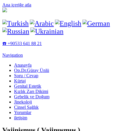
Ana içeriğe atla
☎️ +90533 641 88 21
Navigation
Anasayfa
Op.Dr.Güray Ünlü
Soru / Cevap
Kürtaj
Genital Estetik
Kızlık Zarı Dikimi
Gebelik ve Doğum
Jinekoloji
Cinsel Sağlık
Yorumlar
iletişim
Vajinismus ( Vajinusmus )