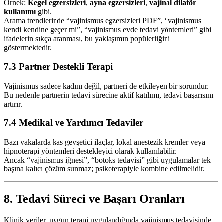
Örnek:
Kegel egzersizleri
,
ayna egzersizleri
,
vajinal dilatör
kullanımı
gibi.
Arama trendlerinde “vajinismus egzersizleri PDF”, “vajinismus
kendi kendine geçer mi”, “vajinismus evde tedavi yöntemleri” gibi
ifadelerin sıkça aranması, bu yaklaşımın popülerliğini
göstermektedir.
7.3 Partner Destekli Terapi
Vajinismus sadece kadını değil, partneri de etkileyen bir sorundur.
Bu nedenle partnerin tedavi sürecine aktif katılımı, tedavi başarısını
artırır.
7.4 Medikal ve Yardımcı Tedaviler
Bazı vakalarda kas gevşetici ilaçlar, lokal anestezik kremler veya
hipnoterapi yöntemleri destekleyici olarak kullanılabilir.
Ancak “vajinismus iğnesi”, “botoks tedavisi” gibi uygulamalar tek
başına kalıcı çözüm sunmaz; psikoterapiyle kombine edilmelidir.
8. Tedavi Süreci ve Başarı Oranları
Klinik veriler, uygun terapi uygulandığında vajinismus tedavisinde