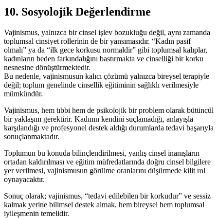
10. Sosyolojik Değerlendirme
Vajinismus, yalnızca bir cinsel işlev bozukluğu değil, aynı zamanda
toplumsal cinsiyet rollerinin de bir yansımasıdır. “Kadın pasif
olmalı” ya da “ilk gece korkusu normaldir” gibi toplumsal kalıplar,
kadınların beden farkındalığını bastırmakta ve cinselliği bir korku
nesnesine dönüştürmektedir.
Bu nedenle, vajinismusun kalıcı çözümü yalnızca bireysel terapiyle
değil; toplum genelinde cinsellik eğitiminin sağlıklı verilmesiyle
mümkündür.
Vajinismus, hem tıbbi hem de psikolojik bir problem olarak bütüncül
bir yaklaşım gerektirir. Kadının kendini suçlamadığı, anlayışla
karşılandığı ve profesyonel destek aldığı durumlarda tedavi başarıyla
sonuçlanmaktadır.
Toplumun bu konuda bilinçlendirilmesi, yanlış cinsel inanışların
ortadan kaldırılması ve eğitim müfredatlarında doğru cinsel bilgilere
yer verilmesi, vajinismusun görülme oranlarını düşürmede kilit rol
oynayacaktır.
Sonuç olarak; vajinismus, “tedavi edilebilen bir korkudur” ve sessiz
kalmak yerine bilimsel destek almak, hem bireysel hem toplumsal
iyileşmenin temelidir.