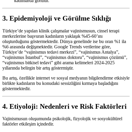
kadınlarda görülür.
3. Epidemiyoloji ve Görülme Sıklığı
Türkiye’de yapılan klinik çalışmalar vajinismusun, cinsel terapi
merkezlerine başvuran kadınların yaklaşık %45-60’ını
oluşturduğunu göstermektedir. Dünya genelinde ise bu oran %1 ila
%6 arasında değişmektedir. Google Trends verilerine göre,
Türkiye’de “vajinismus tedavi merkezi”, “vajinismus Antalya”,
“vajinismus İstanbul”, “vajinismus doktoru”, “vajinismus çözümü”,
“vajinismus bitkisel tedavi” gibi arama kelimeleri 2024-2025
yıllarında belirgin bir artış göstermiştir.
Bu artış, özellikle internet ve sosyal medyanın bilgilendirme etkisiyle
birlikte kadınların bu konudaki sessizliğini kırmaya başladığını
göstermektedir.
4. Etiyoloji: Nedenleri ve Risk Faktörleri
Vajinismusun oluşumunda psikolojik, fizyolojik ve sosyokültürel
faktörler etkileşim içindedir.