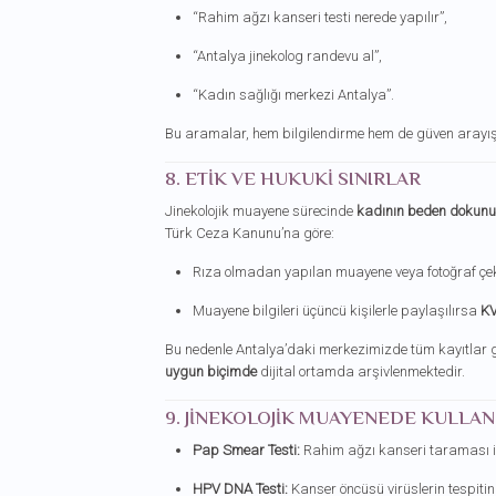
“Rahim ağzı kanseri testi nerede yapılır”,
“Antalya jinekolog randevu al”,
“Kadın sağlığı merkezi Antalya”.
Bu aramalar, hem bilgilendirme hem de güven arayışın
8. ETIK VE HUKUKI SINIRLAR
Jinekolojik muayene sürecinde
kadının beden dokunu
Türk Ceza Kanunu’na göre:
Rıza olmadan yapılan muayene veya fotoğraf çe
Muayene bilgileri üçüncü kişilerle paylaşılırsa
K
Bu nedenle Antalya’daki merkezimizde tüm kayıtlar gi
uygun biçimde
dijital ortamda arşivlenmektedir.
9. JINEKOLOJIK MUAYENEDE KULLAN
Pap Smear Testi:
Rahim ağzı kanseri taraması içi
HPV DNA Testi:
Kanser öncüsü virüslerin tespitin