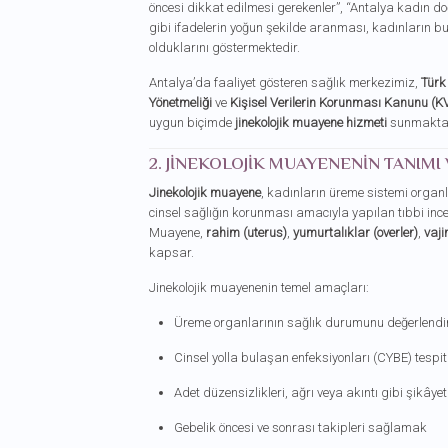
öncesi dikkat edilmesi gerekenler”, “Antalya kadın doğ
gibi ifadelerin yoğun şekilde aranması, kadınların 
olduklarını göstermektedir.
Antalya’da faaliyet gösteren sağlık merkezimiz,
Türk 
Yönetmeliği
ve
Kişisel Verilerin Korunması Kanunu (K
uygun biçimde
jinekolojik muayene hizmeti
sunmaktad
2. JINEKOLOJIK MUAYENENIN TANIMI
Jinekolojik muayene
, kadınların üreme sistemi organla
cinsel sağlığın korunması amacıyla yapılan tıbbi ince
Muayene,
rahim (uterus)
,
yumurtalıklar (overler)
,
vaji
kapsar.
Jinekolojik muayenenin temel amaçları:
Üreme organlarının sağlık durumunu değerlend
Cinsel yolla bulaşan enfeksiyonları (CYBE) tespi
Adet düzensizlikleri, ağrı veya akıntı gibi şikâye
Gebelik öncesi ve sonrası takipleri sağlamak