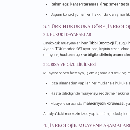
Rahim ağzı kanseri taraması (Pap smear testi)
Doğum kontrol yöntemleri hakkında danışmanlık 
3. TÜRK HUKUKUNA GÖRE JINEKOLO
3.1. HUKUKI DAYANAKLAR
Jinekolojik muayeneler, hem
Tıbbi Deontoloji Tüzüğü
,
Ayrıca,
TCK madde 287
uyarınca, kişinin rızası olma
muayene,
hastanın açık ve bilgilendirilmiş onamı
alın
3.2. RIZA VE GIZLILIK İLKESI
Muayene öncesi hastaya, işlem aşamaları açık biçimd
Rıza alınmadan yapılan her müdahale hukuka ay
Hasta dilediğinde muayeneyi reddetme hakkına s
Muayene sırasında
mahremiyetin korunması
, y
Antalya’daki merkezimizde yapılan tüm jinekolojik mu
4. JINEKOLOJIK MUAYENE AŞAMALAR