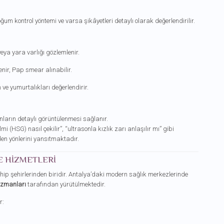
ğum kontrol yöntemi ve varsa şikâyetleri detaylı olarak değerlendirilir.
veya yara varlığı gözlemlenir.
nir, Pap smear alınabilir.
 ve yumurtalıkları değerlendirir.
nların detaylı görüntülenmesi sağlanır.
i (HSG) nasıl çekilir”, “ultrasonla kızlık zarı anlaşılır mı” gibi
en yönlerini yansıtmaktadır.
E HIZMETLERI
ahip şehirlerinden biridir. Antalya’daki modern sağlık merkezlerinde
zmanları
tarafından yürütülmektedir.
r: