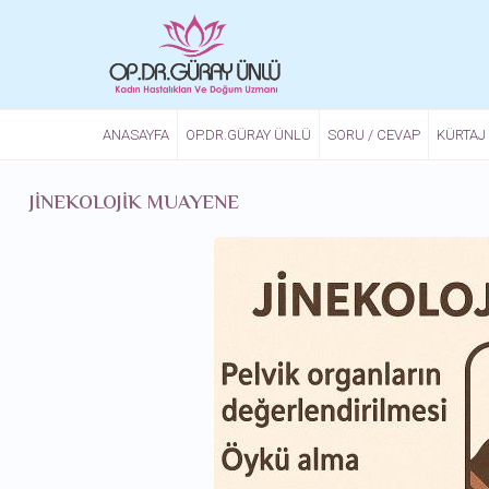
Ana içeriğe atla
ANASAYFA
OP.DR.GÜRAY ÜNLÜ
SORU / CEVAP
KÜRTAJ
JINEKOLOJIK MUAYENE