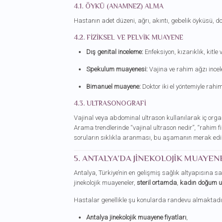
4.1. ÖYKÜ (ANAMNEZ) ALMA
Hastanın adet düzeni, ağrı, akıntı, gebelik öyküsü, do
4.2. FIZIKSEL VE PELVIK MUAYENE
Dış genital inceleme:
Enfeksiyon, kızarıklık, kitle 
Spekulum muayenesi:
Vajina ve rahim ağzı incele
Bimanuel muayene:
Doktor iki el yöntemiyle rahim
4.3. ULTRASONOGRAFI
Vajinal veya abdominal ultrason kullanılarak iç orga
Arama trendlerinde “vajinal ultrason nedir”, “rahim film
soruların sıklıkla aranması, bu aşamanın merak edil
5. ANTALYA’DA JINEKOLOJIK MUAYEN
Antalya, Türkiye’nin en gelişmiş sağlık altyapısına s
jinekolojik muayeneler,
steril ortamda
,
kadın doğum u
Hastalar genellikle şu konularda randevu almaktadı
Antalya jinekolojik muayene fiyatları
,