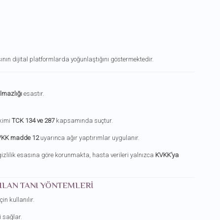
ın dijital platformlarda yoğunlaştığını göstermektedir.
lmazlığı
esastır.
kimi
TCK 134 ve 287
kapsamında suçtur.
VKK madde 12
uyarınca ağır yaptırımlar uygulanır.
zlilik esasına göre korunmakta, hasta verileri yalnızca
KVKK’ya
ILAN TANI YÖNTEMLERI
n kullanılır.
i sağlar.