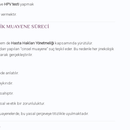
ve
HPV testi
yapmak
vermektir.
JIK MUAYENE SÜRECI
 hem de
Hasta Hakları Yönetmeliği
kapsamında yürütülür.
dan yapılan “cinsel muayene” suç teşkil eder. Bu nedenle her jinekolojik
arak gerçekleştirilir.
e anlatılır.
kırıdır.
ahiptir.
asal ve etik bir zorunluluktur.
ayenelerde, bu yasal çerçeveye titizlikle uyulmaktadır.
I