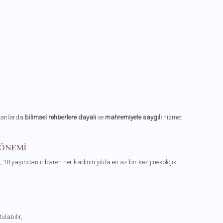
alanlarda
bilimsel rehberlere dayalı
ve
mahremiyete saygılı
hizmet
 ÖNEMI
 18 yaşından itibaren her kadının yılda en az bir kez jinekolojik
ulabilir,