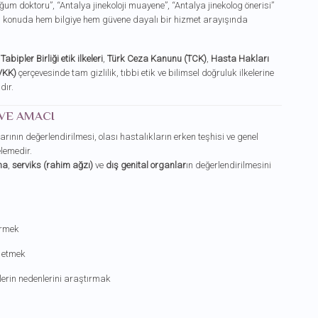
um doktoru”, “Antalya jinekoloji muayene”, “Antalya jinekolog önerisi”
bu konuda hem bilgiye hem güvene dayalı bir hizmet arayışında
Tabipler Birliği etik ilkeleri
,
Türk Ceza Kanunu (TCK)
,
Hasta Hakları
VKK)
çerçevesinde tam gizlilik, tıbbi etik ve bilimsel doğruluk ilkelerine
ır.
 VE AMACI
rının değerlendirilmesi, olası hastalıkların erken teşhisi ve genel
lemedir.
na
,
serviks (rahim ağzı)
ve
dış genital organlar
ın değerlendirilmesini
irmek
t etmek
tlerin nedenlerini araştırmak