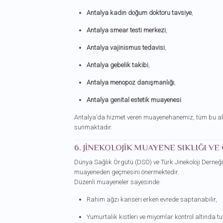
Antalya kadın doğum doktoru tavsiye
,
Antalya smear testi merkezi
,
Antalya vajinismus tedavisi
,
Antalya gebelik takibi
,
Antalya menopoz danışmanlığı
,
Antalya genital estetik muayenesi
.
Antalya’da hizmet veren muayenehanemiz, tüm bu 
sunmaktadır.
6. JINEKOLOJIK MUAYENE SIKLIĞI VE
Dünya Sağlık Örgütü (DSÖ) ve Türk Jinekoloji Derneği,
muayeneden geçmesini önermektedir.
Düzenli muayeneler sayesinde:
Rahim ağzı kanseri erken evrede saptanabilir,
Yumurtalık kistleri ve miyomlar kontrol altında tut