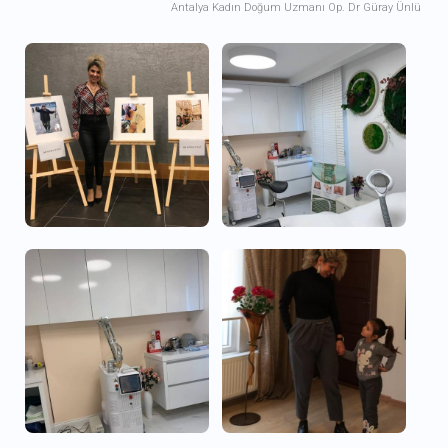
Antalya Kadın Doğum Uzmanı Op. Dr Güray Ünlü