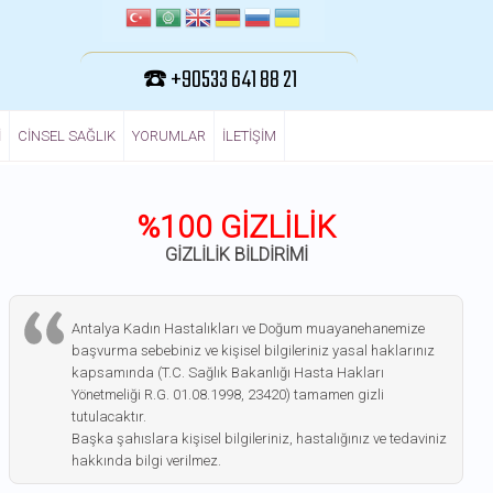
☎️ +90533 641 88 21
I
CINSEL SAĞLIK
YORUMLAR
ILETIŞIM
%100 GİZLİLİK
GİZLİLİK BİLDİRİMİ
Antalya Kadın Hastalıkları ve Doğum muayanehanemize
başvurma sebebiniz ve kişisel bilgileriniz yasal haklarınız
kapsamında (T.C. Sağlık Bakanlığı Hasta Hakları
Yönetmeliği R.G. 01.08.1998, 23420) tamamen gizli
tutulacaktır.
Başka şahıslara kişisel bilgileriniz, hastalığınız ve tedaviniz
hakkında bilgi verilmez.