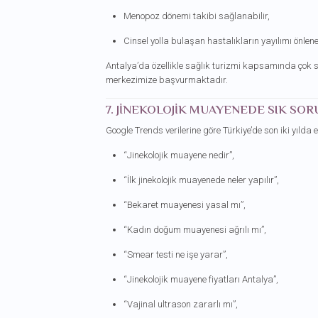
Menopoz dönemi takibi sağlanabilir,
Cinsel yolla bulaşan hastalıkların yayılımı önleneb
Antalya’da özellikle sağlık turizmi kapsamında çok s
merkezimize başvurmaktadır.
7. JINEKOLOJIK MUAYENEDE SIK SO
Google Trends verilerine göre Türkiye’de son iki yılda
“Jinekolojik muayene nedir”,
“İlk jinekolojik muayenede neler yapılır”,
“Bekaret muayenesi yasal mı”,
“Kadın doğum muayenesi ağrılı mı”,
“Smear testi ne işe yarar”,
“Jinekolojik muayene fiyatları Antalya”,
“Vajinal ultrason zararlı mı”,