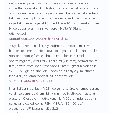
değişiklikler yaratır. Ayrıca immun sistemdeki etkileri ile
yumurtlama cevabını kötüleştirir, daha az ve kalitesiz yumurta
oluşmasına neden olur. Başarısız medikal ve cerrahi tedaviyi
takiben birinci yılın sonunda, ileri evre endometrioziste ve
diğer faktörlerin de yeraldığı infertilitede IVF uygulanabilir. Evre
I-II de başarı oranı %33 iken, evre III-IV‘te %10‘lara
düşmektedir.
SEBEBİ AÇIKLANAMAYAN İNFERTİLİTE:
2-5 yılık düzenli cinsel ilişkiye rağmen üreme sistemleri ve
hormon testlerinde infertiliteyi açıklayacak belirli anormallik
saptanmayan çiftler için bu tanım kullanılır. Normal
spermiyogram , yeterli folikül gelişimi (>12 mm), normal rahim
filmi, pozitif post-koital test vardır. İnfertil çiftlerin yaklaşık
%10 ‘u bu gruba dahildir. Tedavide sırasıyla yumurtlama
tedavileri, aşılama tedavisi, IVF denenmelidir.
YUMURTLAMA BOZUKLUKLARI:
İnfertil çiftlerin yaklaşık %21‘inde yumurta üretilememesi sorunu
vardır ve bununda önemli bir kısmını polikistik over hastalığı
oluşturur. Ovulasyon indüksiyonu ile %90 oranında başarılı
sonuçlar elde edilebilir. FSH >18IU/L, E2 >60 pg/ml
olduğunda IVF başarısı düşüktür.