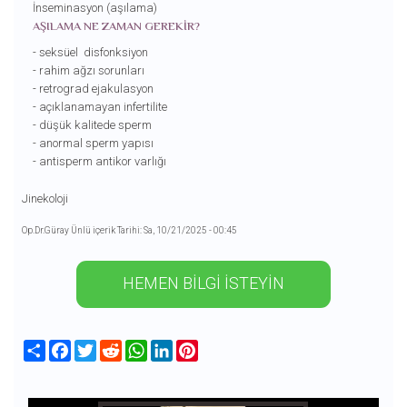
İnseminasyon (aşılama)
AŞILAMA NE ZAMAN GEREKİR?
- seksüel disfonksiyon
- rahim ağzı sorunları
- retrograd ejakulasyon
- açıklanamayan infertilite
- düşük kalitede sperm
- anormal sperm yapısı
- antisperm antikor varlığı
Jinekoloji
Op.Dr.Güray Ünlü içerik Tarihi: Sa, 10/21/2025 - 00:45
HEMEN BİLGİ İSTEYİN
Share
Facebook
Twitter
Reddit
WhatsApp
LinkedIn
Pinterest