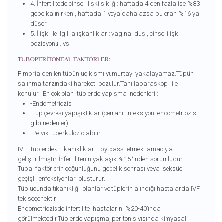
4. İnfertilitede cinsel ilişki sıklığı: haftada 4 den fazla ise %83
gebe kalınırken , haftada 1 veya daha azsa bu oran %16 ya
düşer.
5. İlişki ile ilgili alışkanlıkları: vaginal duş , cinsel ilişki
pozisyonu...vs
TUBOPERİTONEAL FAKTÖRLER:
Fimbria denilen tüpün uç kısmı yumurtayı yakalayamaz.Tüpün
salınma tarzındaki hareketi bozulur.Tanı laparaskopi ile
konulur. En çok olan tüplerde yapışma nedenleri :
-Endometriozis
-Tüp çevresi yapışıklıklar (cerrahi, infeksiyon, endometriozis
gibi nedenler)
-Pelvik tüberküloz olabilir.
IVF, tüplerdeki tıkanıklıkları by-pass etmek amacıyla
geliştirilmiştir. İnfertilitenin yaklaşık %15 ‘inden sorumludur.
Tubal faktörlerin çoğunluğunu gebelik sonrası veya seksüel
geçişli enfeksiyonlar oluşturur.
Tüp ucunda tıkanıklığı olanlar ve tüplerin alındığı hastalarda IVF
tek seçenektir.
Endometriozisde infertilite hastaların %20-40’ında
görülmektedir.Tüplerde yapışma, periton sıvısında kimyasal