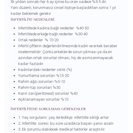
İlk yıldan sonraki her 6 ay içinse bu oran sadece %3-5 dir.
Yani düzenli, korunmasız cinsel ilişkiye başladıktan sonra 1 yıl
kadar beklemek gerekir.
İNFERTİLİTE NEDENLERİ
İnfertilitede kadına bağlı nedenler %40-50
İnfertilitede erkeğe bağlı nedenler %30-40
Ortak nedenler % 10-20
İnfertil çiftlerin değerlendirilmesinde kadın ve erkek beraber
incelenmelidir. Çünkü erkeklerde sorun çıkması ya da en
azından ortak sorunlar olması, hiç de azımsanmayacak
kadar fazladır.
Kadınlardaki nedenler sıklık (%)
Yumurtlama sorunları %15-20
Rahim ağzı sorunları %5-10
Rahim-tüp sorunları %30
Karın zarı(peritoneal) sorunlar %40
Açıklanamayan sorunlar %10
İNFERTİLİTEDE SORULMASI GEREKENLER
1. Yaş sorgulanır: yaş ilerledikçe infertilite sıklığı artar.
2. İnfertilite süresi: bu süre uzadıkca başarı şansı azalır.
3. Ek sorumlu olabilecek medikal faktörler araştırılır.