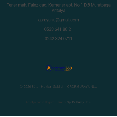
Fener mah. Falez cad. Kemerler apt. No 1 D:8 Muratpaşa
Antalya
gurayunlu@gmail.com
0533 641 88 21
0242 324 0711
© 2026 Bütün Hakları Saklıdır | OP.DR.GÜRAY ÜNLÜ
Antalya Kadın Doğum Uzmanı
Op. Dr Güray Ünlü