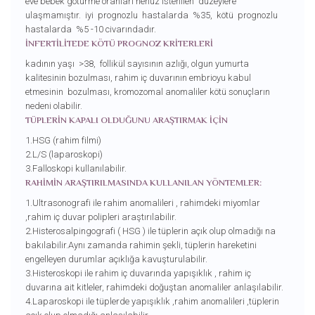
eve bebek götürme oranları henüz istenilen düzeylere
ulaşmamıştır. iyi prognozlu hastalarda %35, kötü prognozlu
hastalarda %5 -10 civarındadır.
İNFERTİLİTEDE KÖTÜ PROGNOZ KRİTERLERİ
kadının yaşı >38, follikül sayısının azlığı, olgun yumurta
kalitesinin bozulması, rahim iç duvarının embrioyu kabul
etmesinin bozulması, kromozomal anomaliler kötü sonuçların
nedeni olabilir.
TÜPLERİN KAPALI OLDUĞUNU ARAŞTIRMAK İÇİN
1.HSG (rahim filmi)
2.L/S (laparoskopi)
3.Falloskopi kullanılabilir.
RAHİMİN ARAŞTIRILMASINDA KULLANILAN YÖNTEMLER:
1.Ultrasonografi ile rahim anomalileri , rahimdeki miyomlar
,rahim iç duvar polipleri araştırılabilir.
2.Histerosalpingografi ( HSG ) ile tüplerin açık olup olmadığı na
bakılabilir.Aynı zamanda rahimin şekli, tüplerin hareketini
engelleyen durumlar açıklığa kavuşturulabilir.
3.Histeroskopi ile rahim iç duvarında yapışıklık , rahim iç
duvarına ait kitleler, rahimdeki doğuştan anomaliler anlaşılabilir.
4.Laparoskopi ile tüplerde yapışıklık ,rahim anomalileri ,tüplerin