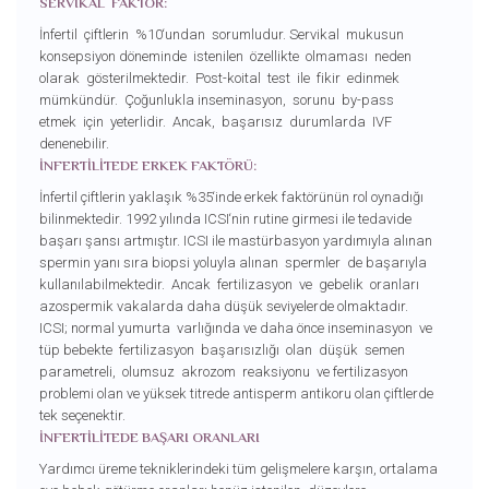
SERVİKAL FAKTÖR:
İnfertil çiftlerin %10‘undan sorumludur. Servikal mukusun
konsepsiyon döneminde istenilen özellikte olmaması neden
olarak gösterilmektedir. Post-koital test ile fikir edinmek
mümkündür. Çoğunlukla inseminasyon, sorunu by-pass
etmek için yeterlidir. Ancak, başarısız durumlarda IVF
denenebilir.
İNFERTİLİTEDE ERKEK FAKTÖRÜ:
İnfertil çiftlerin yaklaşık %35‘inde erkek faktörünün rol oynadığı
bilinmektedir. 1992 yılında ICSI‘nin rutine girmesi ile tedavide
başarı şansı artmıştır. ICSI ile mastürbasyon yardımıyla alınan
spermin yanı sıra biopsi yoluyla alınan spermler de başarıyla
kullanılabilmektedir. Ancak fertilizasyon ve gebelik oranları
azospermik vakalarda daha düşük seviyelerde olmaktadır.
ICSI; normal yumurta varlığında ve daha önce inseminasyon ve
tüp bebekte fertilizasyon başarısızlığı olan düşük semen
parametreli, olumsuz akrozom reaksiyonu ve fertilizasyon
problemi olan ve yüksek titrede antisperm antikoru olan çiftlerde
tek seçenektir.
İNFERTİLİTEDE BAŞARI ORANLARI
Yardımcı üreme tekniklerindeki tüm gelişmelere karşın, ortalama