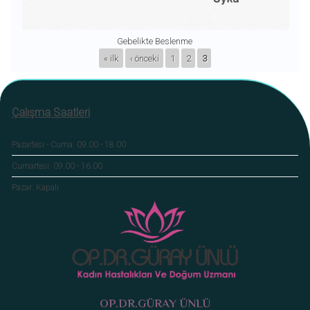
Gebelikte Beslenme
SAYFALAR
« ilk
‹ önceki
1
2
3
Çalışma Saatleri
Pazartesi - Cuma: 09.00 - 18.00
Cumartesi: 09.00 - 16.00
Pazar: Kapalı
OP.DR.GÜRAY ÜNLÜ