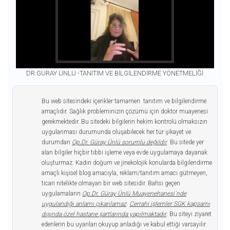
DR.GÜRAY ÜNLÜ -TANITIM VE BİLGİLENDİRME YÖNETMELİĞİ
Bu web sitesindeki içerikler tamamen tanıtım ve bilgilendirme
amaçlıdır. Sağlık probleminizin çözümü için doktor muayenesi
gerekmektedir. Bu sitedeki bilgilerin hekim kontrolü olmaksızın
uygulanması durumunda oluşabilecek her tür şikayet ve
durumdan
Op.Dr. Güray Ünlü sorumlu değildir
. Bu sitede yer
alan bilgiler hiçbir tıbbi işleme veya evde uygulamaya dayanak
oluşturmaz. Kadın doğum ve jinekolojik konularda bilgilendirme
amaçlı kişisel blog amacıyla, reklam/tanıtım amacı gütmeyen,
ticari nitelikte olmayan bir web sitesidir. Bahsi geçen
uygulamaların
Op.Dr. Güray Ünlü Muayenehanesi`nde
uygulandığı anlamı çıkarılamaz
.
Cerrahi işlemler SGK kapsamı
dışında özel hastane şartlarında yapılmaktadır
. Bu siteyi ziyaret
edenlerin bu uyarıları okuyup anladığı ve kabul ettiği varsayılır.