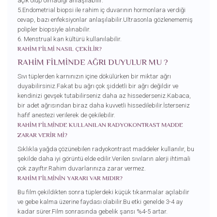
açık olup olmadığı anlaşılabilir.
5.Endometrial biopsi ile rahim iç duvarının hormonlara verdiği
cevap, bazı enfeksiyonlar anlaşılabilir.Ultrasonla gözlenememiş
polipler biopsiyle alınabilir.
6. Menstrual kan kültürü kullanılabilir.
RAHİM FİLMİ NASIL ÇEKİLİR?
RAHİM FİLMİNDE AĞRI DUYULUR MU ?
Sıvı tüplerden karnınızın içine dökülürken bir miktar ağrı
duyabilirsiniz.Fakat bu ağrı çok şiddetli bir ağrı değildir ve
kendinizi gevşek tutabilirseniz daha az hissederseniz.Kabaca,
bir adet ağrısından biraz daha kuvvetli hissedilebilir.İsterseniz
hafif anestezi verilerek de çekilebilir.
RAHİM FİLMİNDE KULLANILAN RADYOKONTRAST MADDE
ZARAR VERİR Mİ?
Sıklıkla yağda çözünebilen radyokontrast maddeler kullanılır, bu
şekilde daha iyi görüntü elde edilir.Verilen sıvıların alerji ihtimali
çok zayıftır.Rahim duvarlarınıza zarar vermez.
RAHİM FİLMİNİN YARARI VAR MIDIR?
Bu film çekildikten sonra tüplerdeki küçük tıkanmalar açılabilir
ve gebe kalma üzerine faydası olabilir.Bu etki genelde 3-4 ay
kadar sürer.Film sonrasında gebelik şansı %4-5 artar.