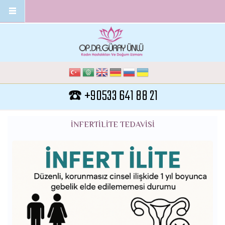
Ana içeriğe atla
☎️ +90533 641 88 21
INFERTILITE TEDAVISI